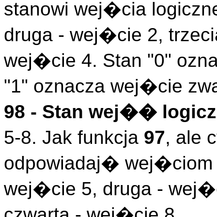
stanowi wej�cia logiczn
druga - wej�cie 2, trzeci
wej�cie 4. Stan "0" ozn
"1" oznacza wej�cie zwa
98 - Stan wej�� logicz
5-8. Jak funkcja
97
, ale
odpowiadaj� wej�ciom l
wej�cie 5, druga - wej�c
czwarta - wej�cie 8.