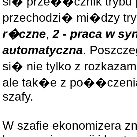
si� prze��cznik trybu 
przechodzi� mi�dzy tr
r�czne
,
2 - praca w sy
automatyczna
. Poszcz
si� nie tylko z rozkaza
ale tak�e z po��czeni
szafy.
W szafie ekonomizera zn