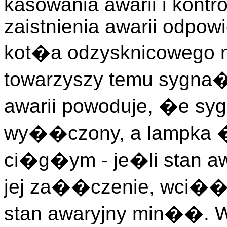
kasowania awarii i kontro
zaistnienia awarii odpow
kot�a odzysknicowego m
towarzyszy temu sygna
awarii powoduje, �e s
wy��czony, a lampka 
ci�g�ym - je�li stan a
jej za��czenie, wci�� t
stan awaryjny min��. W 