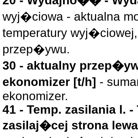
20 -
Wydajno��
- Wyd
wyj�ciowa - aktualna mo
temperatury wyj�ciowej, 
przep�ywu.
30 - aktualny przep�y
ekonomizer [t/h]
- suma
ekonomizer.
41 -
Temp. zasilania l.
-
zasilaj�cej strona lewa