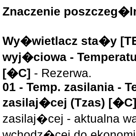
Znaczenie poszczeg�ln
Wy�wietlacz sta�y [
wyj�ciowa
- Temperatu
[�C]
- Rezerwa.
01 -
Temp. zasilania
- T
zasilaj�cej (
Tzas
)
[�C
zasilaj�cej - aktualna 
wchodz�cej do ekonomiz