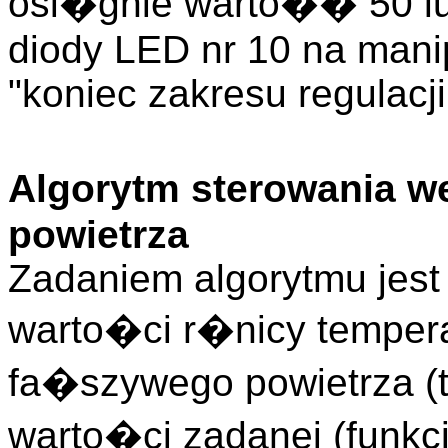
osi�gnie warto�� 50 lu
diody LED nr 10 na manip
"koniec zakresu regulacji
Algorytm sterowania 
powietrza
Zadaniem algorytmu jest
warto�ci r�nicy tempera
fa�szywego powietrza (tz
warto�ci zadanej (funkc