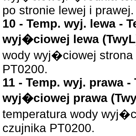
po stronie lewej i prawej.
10 -
Temp. wyj. lewa
- T
wyj�ciowej lewa (
TwyL
wody wyj�ciowej strona 
PT0200.
11 -
Temp. wyj. prawa
-
wyj�ciowej prawa (
Tw
temperatura wody wyj�ci
czujnika PT0200.