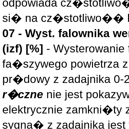
odpowiada cz�stotliwo
si� na cz�stotliwo�� l
07 - Wyst. falownika we
(
izf
)
[%]
- Wysterowanie 
fa�szywego powietrza z
pr�dowy z zadajnika 0-
r�czne
nie jest pokazy
elektrycznie zamkni�ty 
sygna� z zadajnika jes