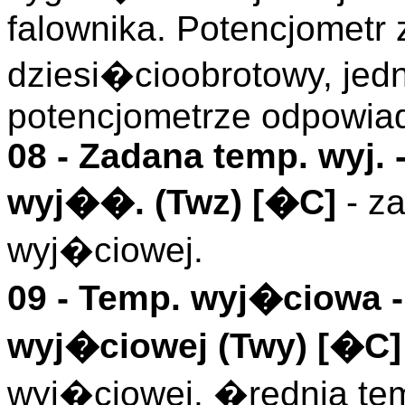
falownika. Potencjometr 
dziesi�cioobrotowy, jed
potencjometrze odpowia
08 -
Zadana temp. wyj.
-
wyj��. (
Twz
)
[�C]
- z
wyj�ciowej.
09 -
Temp. wyj�ciowa
-
wyj�ciowej (
Twy
)
[�C]
wyj�ciowej. �rednia te