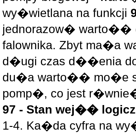
wy�wietlana na funkcji
jednorazow� warto�� (
falownika. Zbyt ma�a
d�ugi czas d��enia do 
du�a warto�� mo�e s
pomp�, co jest r�wnie�
97 - Stan wej�� logicz
1-4. Ka�da cyfra na wy