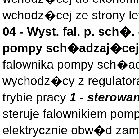
wchodz�cej ze strony lew
04 -
Wyst. fal. p. sch�.
pompy sch�adzaj�cej
falownika pompy sch�a
wychodz�cy z regulator
trybie pracy
1 - sterowa
steruje falownikiem po
elektrycznie obw�d zam