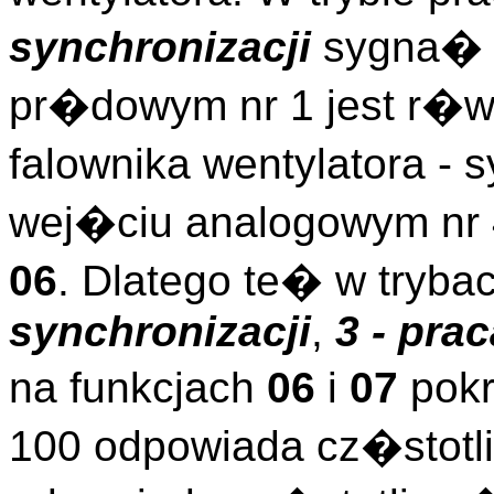
synchronizacji
sygna� 
pr�dowym nr 1 jest r�w
falownika wentylatora 
wej�ciu analogowym nr 
06
. Dlatego te� w tryba
synchronizacji
,
3 - pra
na funkcjach
06
i
07
pokr
100 odpowiada cz�stotl