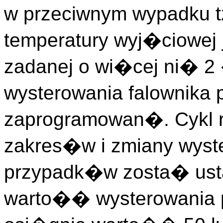
w przeciwnym wypadku t
temperatury wyj�ciowej 
zadanej o wi�cej ni� 
wysterowania falownika
zaprogramowan�. Cykl r
zakres�w i zmiany wyste
przypadk�w zosta� usta
warto�� wysterowania 