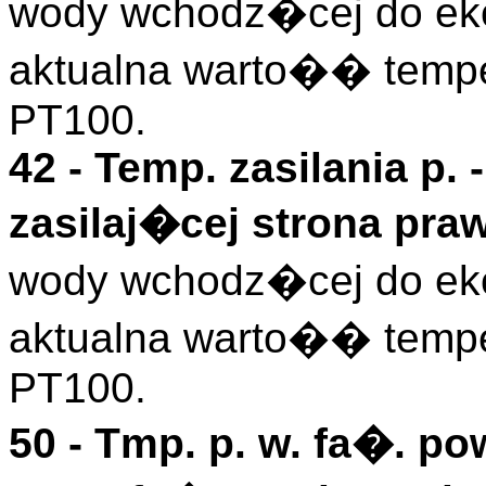
wody wchodz�cej do eko
aktualna warto�� temper
PT100.
42 -
Temp. zasilania p.
-
zasilaj�cej strona praw
wody wchodz�cej do eko
aktualna warto�� temper
PT100.
50 -
Tmp. p. w. fa�. pow