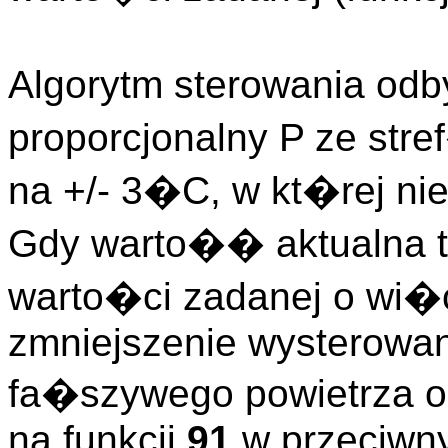
Algorytm sterowania odb
proporcjonalny P ze st
na +/- 3�C, w kt�rej nie
Gdy warto�� aktualna te
warto�ci zadanej o wi
zmniejszenie wysterowan
fa�szywego powietrza
na funkcji
91
w przeciwn