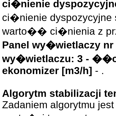
ci�nienie dyspozycyjne
ci�nienie dyspozycyjne s
warto�� ci�nienia z pr
Panel wy�wietlaczy nr 
wy�wietlaczu: 3 - ��
ekonomizer [m3/h]
- .
Algorytm stabilizacji 
Zadaniem algorytmu jest