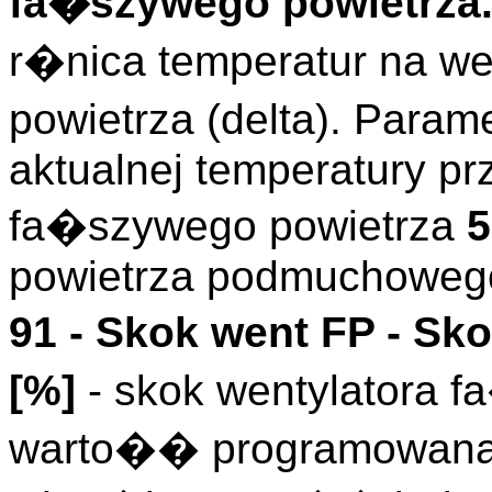
fa�szywego powietrza.
r�nica temperatur na w
powietrza (delta). Param
aktualnej temperatury p
fa�szywego powietrza
5
powietrza podmuchowe
91 -
Skok went FP
- Sko
[%]
- skok wentylatora f
warto�� programowana i