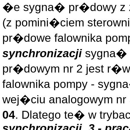
�e sygna� pr�dowy z za
(z pomini�ciem sterown
pr�dowe falownika pomp
synchronizacji
sygna� 
pr�dowym nr 2 jest r�w
falownika pompy - syg
wej�ciu analogowym nr 
04
. Dlatego te� w tryba
synchronizacji
,
3 - pra