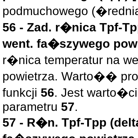
podmuchowego (�rednia
56 -
Zad. r�nica Tpf-T
went. fa�szywego powie
r�nica temperatur na w
powietrza. Warto�� pr
funkcji
56
. Jest warto�c
parametru
57
.
57 -
R�n. Tpf-Tpp (delt