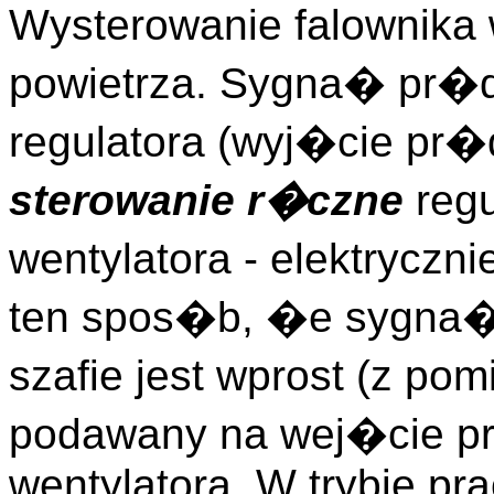
Wysterowanie falownika
powietrza. Sygna� pr�
regulatora (wyj�cie pr�
sterowanie r�czne
regu
wentylatora - elektrycz
ten spos�b, �e sygna�
szafie jest wprost (z po
podawany na wej�cie p
wentylatora. W trybie pr