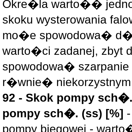
Okre�la warto�� jedn
skoku wysterowania fal
mo�e spowodowa� d�u
warto�ci zadanej, zby
spowodowa� szarpanie w
r�wnie� niekorzystnym 
92 -
Skok pompy sch�
pompy sch�. (
ss
)
[%]
-
pompy biegowej - wart