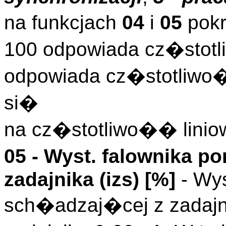
na funkcjach
04
i
05
pokr
100 odpowiada cz�stotl
odpowiada cz�stotliwo
si�
na cz�stotliwo�� linio
05 - Wyst. falownika 
zadajnika (
izs
)
[%]
- Wys
sch�adzaj�cej z zadaj