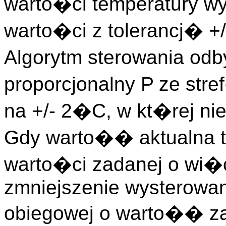
warto�ci temperatury w
warto�ci z tolerancj� +
Algorytm sterowania odb
proporcjonalny P ze st
na +/- 2�C, w kt�rej nie
Gdy warto�� aktualna te
warto�ci zadanej o wi
zmniejszenie wysterowan
obiegowej o warto�� z