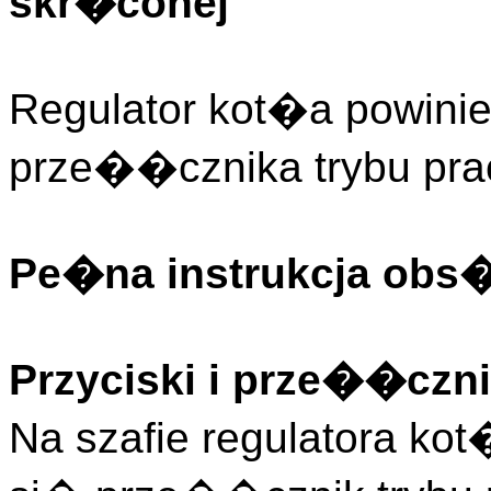
skr�conej
Regulator kot�a powini
prze��cznika trybu pr
Pe�na instrukcja obs
Przyciski i prze��czni
Na szafie regulatora ko