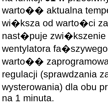
warto�� aktualna tempe
wi�ksza od warto�ci z
nast�puje zwi�kszenie 
wentylatora fa�szywego 
warto�� zaprogramowa
regulacji (sprawdzania 
wysterowania) dla obu 
na 1 minuta.