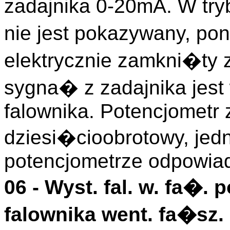
zadajnika 0-20mA. W try
nie jest pokazywany, p
elektrycznie zamkni�ty 
sygna� z zadajnika jes
falownika. Potencjometr 
dziesi�cioobrotowy, jed
potencjometrze odpowia
06 -
Wyst. fal. w. fa�. 
falownika went. fa�sz. 