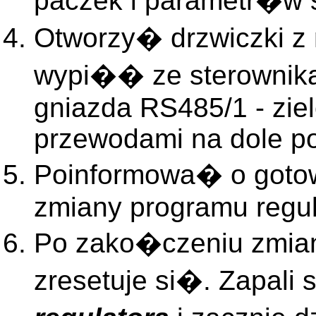
paczek i parametr�w 
Otworzy� drzwiczki z 
wypi�� ze sterownika
gniazda RS485/1 - zie
przewodami na dole po 
Poinformowa� o goto
zmiany programu regul
Po zako�czeniu zmian
zresetuje si�. Zapali