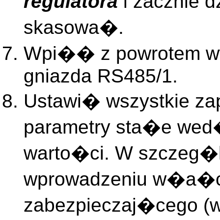
regulatora
i zacznie 
skasowa�.
Wpi�� z powrotem wt
gniazda RS485/1.
Ustawi� wszystkie za
parametry sta�e wed
warto�ci. W szczeg�
wprowadzeniu w�a�c
zabezpieczaj�cego (w