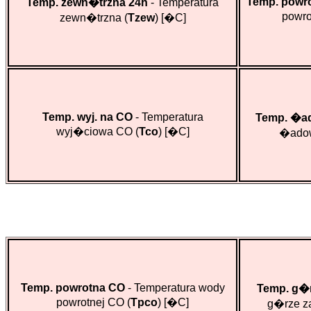
Temp. powr
Temp. zewn�trzna 24h
- Temperatura
powro
zewn�trzna (
Tzew
)
[�C]
Temp. wyj. na CO
- Temperatura
Temp. �a
wyj�ciowa CO (
Tco
)
[�C]
�adow
Temp. powrotna CO
- Temperatura wody
Temp. g�r
powrotnej CO (
Tpco
)
[�C]
g�rze z