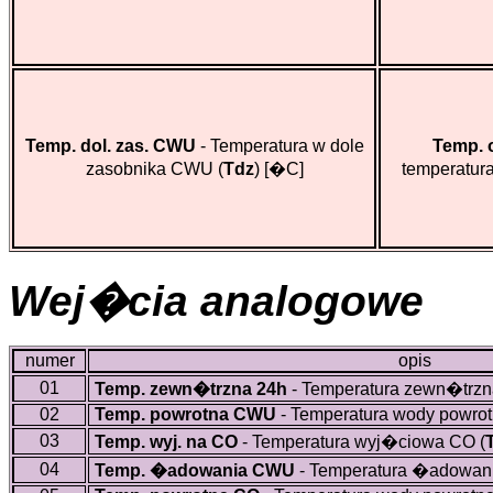
Temp. dol. zas. CWU
- Temperatura w dole
Temp. 
zasobnika CWU (
Tdz
)
[�C]
temperatur
Wej�cia analogowe
numer
opis
01
Temp. zewn�trzna 24h
- Temperatura zewn�trzn
02
Temp. powrotna CWU
- Temperatura wody powro
03
Temp. wyj. na CO
- Temperatura wyj�ciowa CO (
04
Temp. �adowania CWU
- Temperatura �adowan