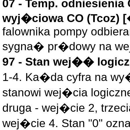
07 -
Temp. odniesienia
wyj�ciowa CO (
Tcoz
)
[
falownika pompy odbieran
sygna� pr�dowy na wej
97 - Stan wej�� logicz
1-4. Ka�da cyfra na wy
stanowi wej�cia logiczn
druga - wej�cie 2, trzeci
wej�cie 4. Stan "0" ozn