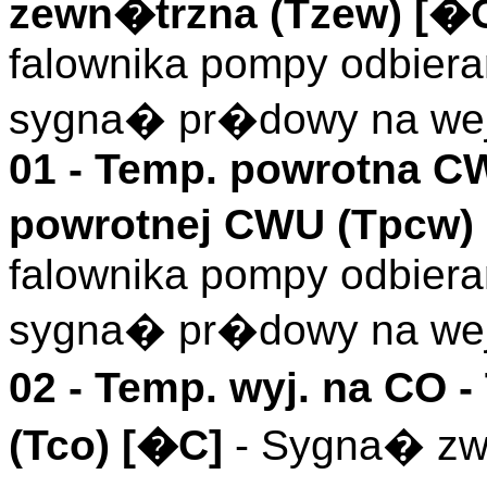
zewn�trzna (
Tzew
)
[�C
falownika pompy odbieran
sygna� pr�dowy na wej
01 -
Temp. powrotna C
powrotnej CWU (
Tpcw
)
falownika pompy odbieran
sygna� pr�dowy na wej
02 -
Temp. wyj. na CO
-
(
Tco
)
[�C]
- Sygna� zwr