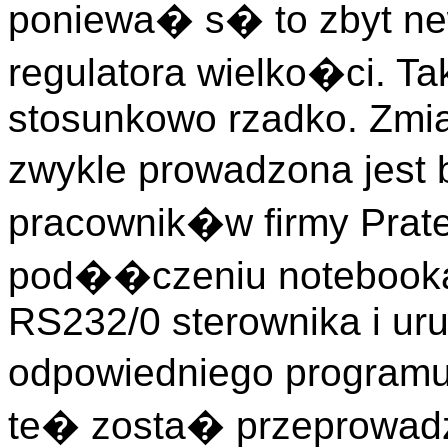
poniewa� s� to zbyt ne
regulatora wielko�ci. T
stosunkowo rzadko. Zmia
zwykle prowadzona jest
pracownik�w firmy Prat
pod��czeniu notebook
RS232/0 sterownika i ur
odpowiedniego programu
te� zosta� przeprowad