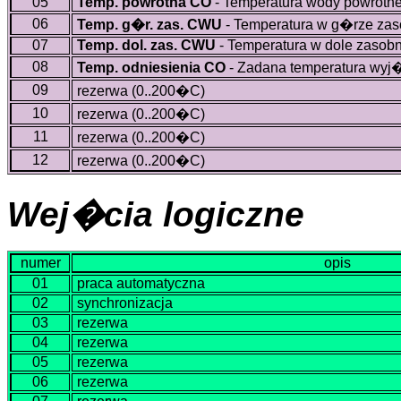
05
Temp. powrotna CO
- Temperatura wody powrotne
06
Temp. g�r. zas. CWU
- Temperatura w g�rze za
07
Temp. dol. zas. CWU
- Temperatura w dole zasob
08
Temp. odniesienia CO
- Zadana temperatura wyj
09
rezerwa (0..200�C)
10
rezerwa (0..200�C)
11
rezerwa (0..200�C)
12
rezerwa (0..200�C)
Wej�cia logiczne
numer
opis
01
praca automatyczna
02
synchronizacja
03
rezerwa
04
rezerwa
05
rezerwa
06
rezerwa