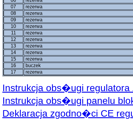
06
rezerwa
07
rezerwa
08
rezerwa
09
rezerwa
10
rezerwa
11
rezerwa
12
rezerwa
13
rezerwa
14
rezerwa
15
rezerwa
16
buczek
17
rezerwa
Instrukcja obs�ugi regulatora 
Instrukcja obs�ugi panelu blo
Deklaracja zgodno�ci CE regul