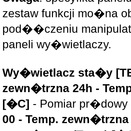
zestaw funkcji mo�na o
pod��czeniu manipulato
paneli wy�wietlaczy.
Wy�wietlacz sta�y [
zewn�trzna 24h
- Temp
[�C]
- Pomiar pr�dowy 
00 -
Temp. zewn�trzna