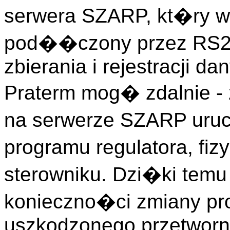
serwera SZARP, kt�ry w 
pod��czony przez RS232
zbierania i rejestracji d
Praterm mog� zdalnie - 
na serwerze SZARP uru
programu regulatora, fi
sterowniku. Dzi�ki temu
konieczno�ci zmiany pr
uszkodzonego przetworn