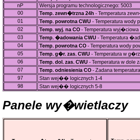
nP
Wersja programu technologicznego: 5003
00
Temp. zewn�trzna 24h
- Temperatura zewn
01
Temp. powrotna CWU
- Temperatura wody 
02
Temp. wyj. na CO
- Temperatura wyj�ciowa
03
Temp. �adowania CWU
- Temperatura �a
04
Temp. powrotna CO
- Temperatura wody pow
05
Temp. g�r. zas. CWU
- Temperatura w g�r
06
Temp. dol. zas. CWU
- Temperatura w dole 
07
Temp. odniesienia CO
- Zadana temperatur
97
Stan wej�� logicznych 1-4
98
Stan wej�� logicznych 5-8
Panele wy�wietlaczy