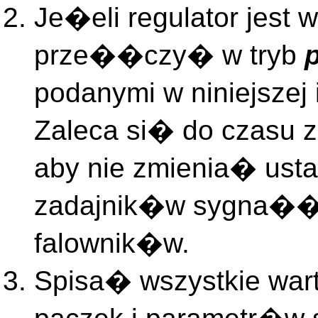
Je�eli regulator jest w
prze��czy� w tryb
podanymi w niniejszej
Zaleca si� do czasu 
aby nie zmienia� us
zadajnik�w sygna��
falownik�w.
Spisa� wszystkie wa