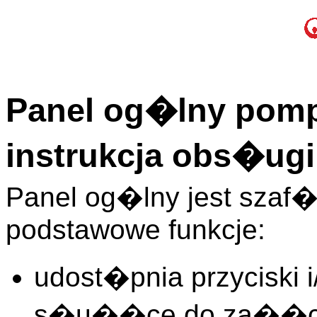
Panel og�lny pomp
instrukcja obs�ugi
Panel og�lny jest sza
podstawowe funkcje:
udost�pnia przyciski 
s�u��ce do za��cz