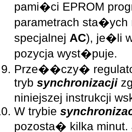
pami�ci EPROM progr
parametrach sta�ych 
specjalnej
AC
), je�li
pozycja wyst�puje.
Prze��czy� regulato
tryb
synchronizacji
zg
niniejszej instrukcji 
W trybie
synchronizac
pozosta� kilka minut.