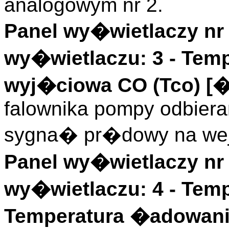
analogowym nr 2.
Panel wy�wietlaczy nr 
wy�wietlaczu: 3 -
Temp
wyj�ciowa CO (
Tco
)
[
falownika pompy odbieran
sygna� pr�dowy na wej
Panel wy�wietlaczy nr 
wy�wietlaczu: 4 -
Tem
Temperatura �adowani