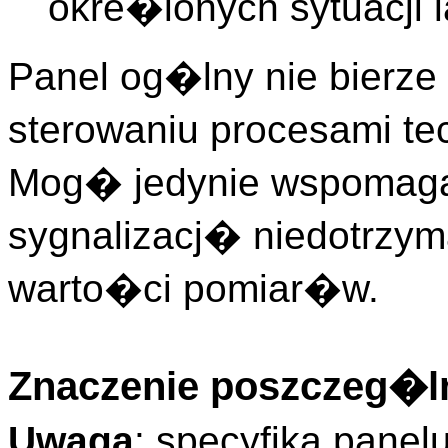
okre�lonych sytuacji 
Panel og�lny nie bierz
sterowaniu procesami te
Mog� jedynie wspomag
sygnalizacj� niedotrzy
warto�ci pomiar�w.
Znaczenie poszczeg�ln
Uwaga
: specyfika pane