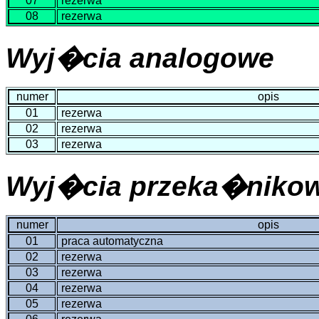
07
rezerwa
08
rezerwa
Wyj�cia analogowe
numer
opis
01
rezerwa
02
rezerwa
03
rezerwa
Wyj�cia przeka�niko
numer
opis
01
praca automatyczna
02
rezerwa
03
rezerwa
04
rezerwa
05
rezerwa