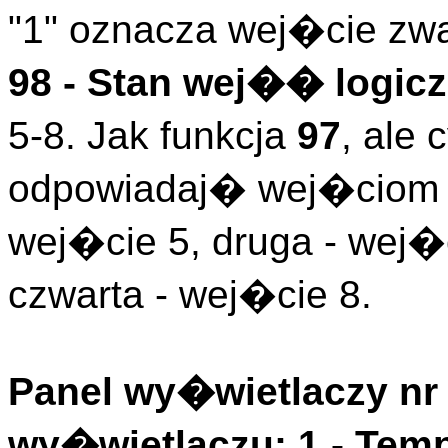
"1" oznacza wej�cie zwa
98 - Stan wej�� logicz
5-8. Jak funkcja
97
, ale
odpowiadaj� wej�ciom l
wej�cie 5, druga - wej�c
czwarta - wej�cie 8.
Panel wy�wietlaczy nr 
wy�wietlaczu: 1 -
Temp