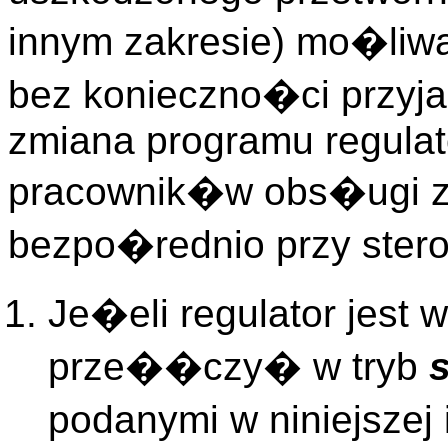
innym zakresie) mo�liwa
bez konieczno�ci przyja
zmiana programu regul
pracownik�w obs�ugi z
bezpo�rednio przy stero
Je�eli regulator jest w
prze��czy� w tryb
podanymi w niniejszej