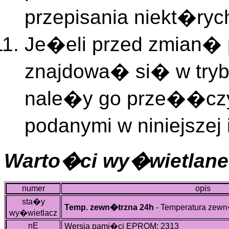
przepisania niekt�ry
Je�eli przed zmian� 
znajdowa� si� w try
nale�y go prze��czy�
podanymi w niniejszej
Warto�ci wy�wietlane
numer
opis
sta�y
Temp. zewn�trzna 24h
- Temperatura zewn
wy�wietlacz
nE
Wersja pami�ci EPROM: 2313