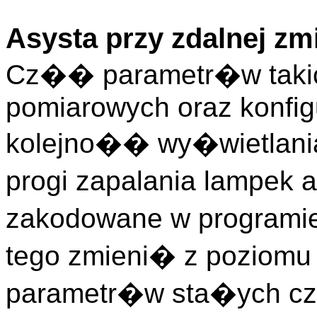
Asysta przy zdalnej zm
Cz�� parametr�w takic
pomiarowych oraz konfigu
kolejno�� wy�wietlani
progi zapalania lampek a
zakodowane w programie
tego zmieni� z poziomu
parametr�w sta�ych cz