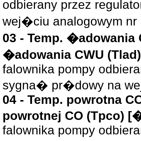
odbierany przez regula
wej�ciu analogowym nr 
03 -
Temp. �adowania
�adowania CWU (
Tlad
)
falownika pompy odbieran
sygna� pr�dowy na wej
04 -
Temp. powrotna C
powrotnej CO (
Tpco
)
[�
falownika pompy odbieran