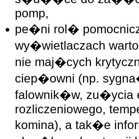
pomp,
pe�ni rol� pomocnic
wy�wietlaczach wart
nie maj�cych krytyczn
ciep�owni (np. sygn
falownik�w, zu�ycia en
rozliczeniowego, temp
komina), a tak�e info