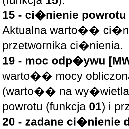
(funkcja
15
).
15 - ci�nienie powrotu
Aktualna warto�� ci�ni
przetwornika ci�nienia.
19 - moc odp�ywu [M
warto�� mocy obliczona 
(warto�� na wy�wietla
powrotu (funkcja
01
) i p
20 - zadane ci�nienie 