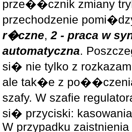
prze��cznik zmiany try
przechodzenie pomi�dzy
r�czne
,
2 - praca w sy
automatyczna
. Poszcz
si� nie tylko z rozkaza
ale tak�e z po��czeni
szafy. W szafie regulat
si� przyciski: kasowania a
W przypadku zaistnienia