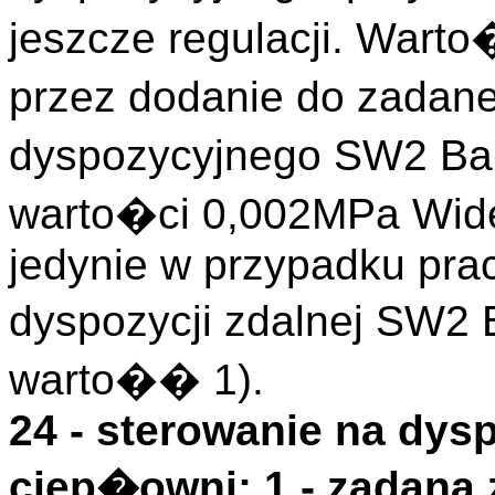
jeszcze regulacji. Wart
przez dodanie do zadan
dyspozycyjnego SW2 B
warto�ci 0,002MPa Wid
jedynie w przypadku pra
dyspozycji zdalnej SW2
warto�� 1).
24 - sterowanie na dysp
ciep�owni; 1 - zadana