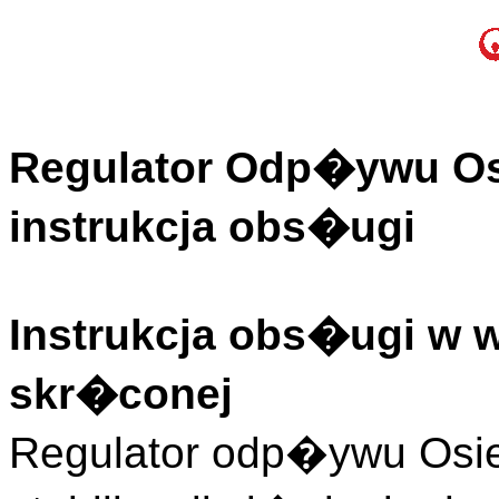
Regulator Odp�ywu Os
instrukcja obs�ugi
Instrukcja obs�ugi w 
skr�conej
Regulator odp�ywu Os