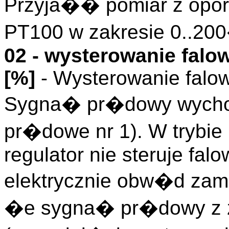
Przyja�� pomiar z opor
PT100 w zakresie 0..20
02 - wysterowanie fal
[%]
- Wysterowanie falo
Sygna� pr�dowy wychod
pr�dowe nr 1). W trybie
regulator nie steruje fa
elektrycznie obw�d zam
�e sygna� pr�dowy z za