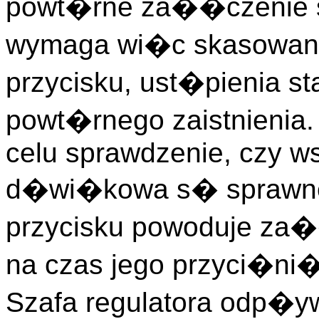
powt�rne za��czenie
wymaga wi�c skasowania
przycisku, ust�pienia st
powt�rnego zaistnienia. 
celu sprawdzenie, czy ws
d�wi�kowa s� sprawne 
przycisku powoduje za�
na czas jego przyci�ni�
Szafa regulatora odp�y