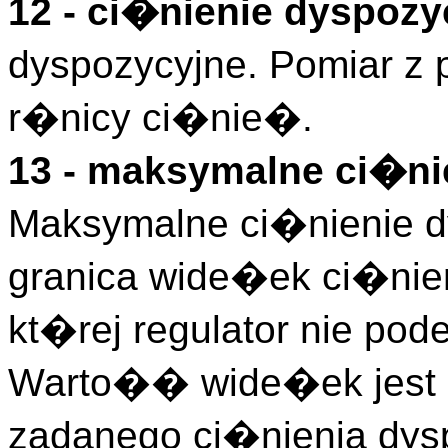
12 - ci�nienie dyspoz
dyspozycyjne. Pomiar z
r�nicy ci�nie�.
13 - maksymalne ci�ni
Maksymalne ci�nienie d
granica wide�ek ci�nien
kt�rej regulator nie pode
Warto�� wide�ek jest o
zadanego ci�nienia dys