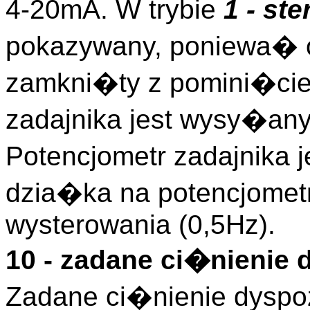
4-20mA. W trybie
1 - st
pokazywany, poniewa� o
zamkni�ty z pomini�cie
zadajnika jest wysy�any 
Potencjometr zadajnika j
dzia�ka na potencjomet
wysterowania (0,5Hz).
10 - zadane ci�nienie
Zadane ci�nienie dyspo