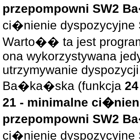
przepompowni SW2 B
ci�nienie dyspozycyjn
Warto�� ta jest progra
ona wykorzystywana jedy
utrzymywanie dyspozycji
Ba�ka�ska (funkcja
24
21 - minimalne ci�nie
przepompowni SW2 B
ci�nienie dyspozycyjn