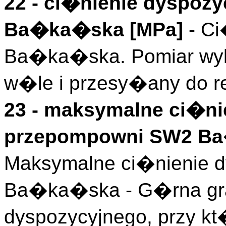
22 - ci�nienie dyspoz
Ba�ka�ska [MPa]
- C
Ba�ka�ska. Pomiar wy
w�le i przesy�any do r
23 - maksymalne ci�ni
przepompowni SW2 B
Maksymalne ci�nienie 
Ba�ka�ska - G�rna gra
dyspozycyjnego, przy kt�