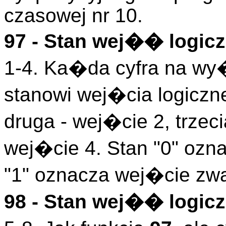
czasowej nr 10.
97 - Stan wej�� logicz
1-4. Ka�da cyfra na wy
stanowi wej�cia logiczn
druga - wej�cie 2, trzeci
wej�cie 4. Stan "0" ozn
"1" oznacza wej�cie zwa
98 - Stan wej�� logicz