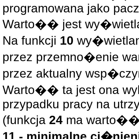
programowana jako paczk
Warto�� jest wy�wietlan
Na funkcji
10
wy�wietla
przez przemno�enie wa
przez aktualny wsp�czyn
Warto�� ta jest ona wy
przypadku pracy na utrz
(funkcja
24
ma warto�� 
11 - minimalne ci�nie