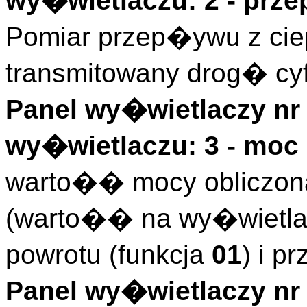
wy�wietlaczu: 2 - pr
Pomiar przep�ywu z ci
transmitowany drog� cy
Panel wy�wietlaczy nr 
wy�wietlaczu: 3 - moc
warto�� mocy obliczona 
(warto�� na wy�wietla
powrotu (funkcja
01
) i p
Panel wy�wietlaczy nr 