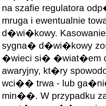
na szafie regulatora o
mruga i ewentualnie to
d�wi�kowy. Kasowanie 
sygna� d�wi�kowy zos
�wieci si� �wiat�em c
awaryjny, kt�ry spowo
wci�� trwa - lub ga�nie
min��. W przypadku zai