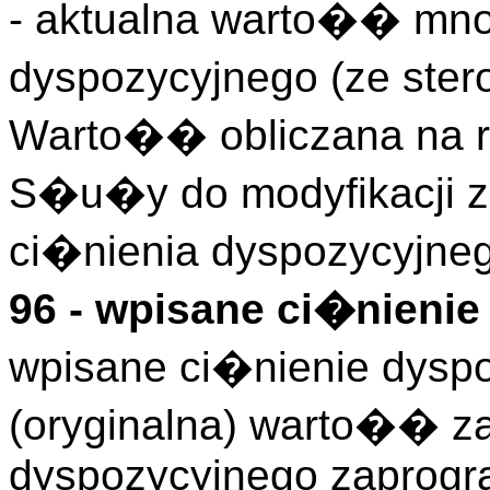
- aktualna warto�� mn
dyspozycyjnego (ze ste
Warto�� obliczana na 
S�u�y do modyfikacji z
ci�nienia dyspozycyjneg
96 - wpisane ci�nieni
wpisane ci�nienie dysp
(oryginalna) warto�� z
dyspozycyjnego zaprog