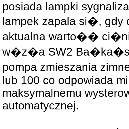
posiada lampki sygnaliza
lampek zapala si�, gdy 
aktualna warto�� ci�ni
w�z�a SW2 Ba�ka�ska;
pompa zmieszania zimn
lub 100 co odpowiada m
maksymalnemu wysterowa
automatycznej.