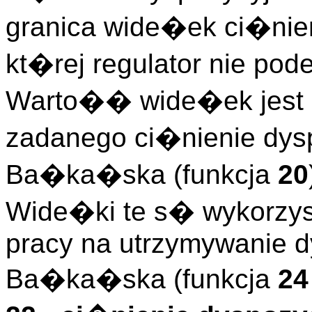
granica wide�ek ci�nien
kt�rej regulator nie pode
Warto�� wide�ek jest o
zadanego ci�nienie dy
Ba�ka�ska (funkcja
20
Wide�ki te s� wykorzys
pracy na utrzymywanie d
Ba�ka�ska (funkcja
24