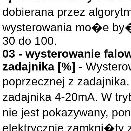
dobierana przez algory
wysterowania mo�e by�
30 do 100.
03 - wysterowanie falo
zadajnika [%]
- Wystero
poprzecznej z zadajnik
zadajnika 4-20mA. W try
nie jest pokazywany, p
elektrycznie zamkni�ty 