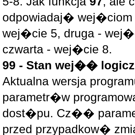
5-8. Jak funkcja
97
, ale
odpowiadaj� wej�ciom l
wej�cie 5, druga - wej�c
czwarta - wej�cie 8.
99 - Stan wej�� logicz
Aktualna wersja program
parametr�w programowa
dost�pu. Cz�� paramet
przed przypadkow� zm