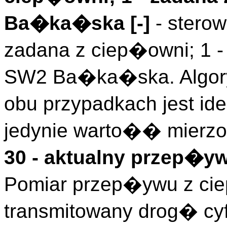
Ba�ka�ska [-]
- stero
zadana z ciep�owni; 1 
SW2 Ba�ka�ska. Algory
obu przypadkach jest id
jedynie warto�� mierzo
30 - aktualny przep�yw
Pomiar przep�ywu z ci
transmitowany drog� cy