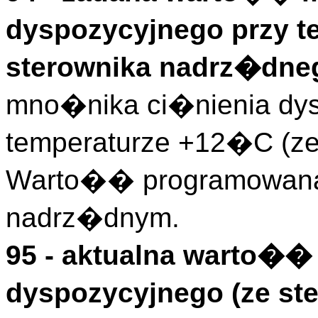
dyspozycyjnego przy t
sterownika nadrz�dneg
mno�nika ci�nienia dys
temperaturze +12�C (ze
Warto�� programowana 
nadrz�dnym.
95 - aktualna warto�
dyspozycyjnego (ze st