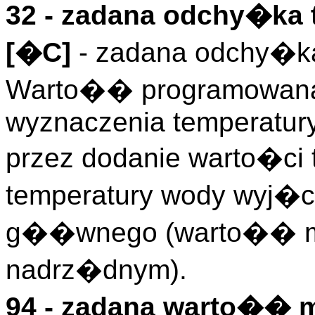
32 - zadana odchy�ka 
[�C]
- zadana odchy�ka 
Warto�� programowana 
wyznaczenia temperatury
przez dodanie warto�ci 
temperatury wody wyj�
g��wnego (warto�� mie
nadrz�dnym).
94 - zadana warto�� 