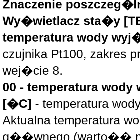
Znaczenie poszczeg�ln
Wy�wietlacz sta�y [
temperatura wody wyj
czujnika Pt100, zakres 
wej�cie 8.
00 - temperatura wody 
[�C]
- temperatura wody
Aktualna temperatura w
g��wnego (warto�� mie