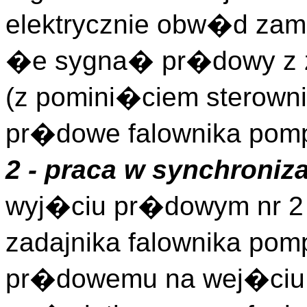
elektrycznie obw�d zam
�e sygna� pr�dowy z za
(z pomini�ciem sterown
pr�dowe falownika pompy
2 - praca w synchroniza
wyj�ciu pr�dowym nr 2 
zadajnika falownika po
pr�dowemu na wej�ciu 