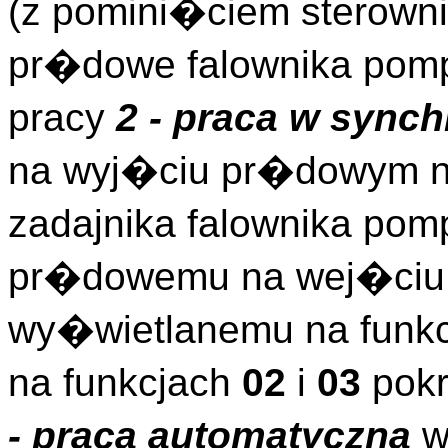
(z pomini�ciem sterown
pr�dowe falownika pomp
pracy
2 - praca w synch
na wyj�ciu pr�dowym nr
zadajnika falownika pom
pr�dowemu na wej�ciu 
wy�wietlanemu na funkc
na funkcjach
02
i
03
pokr
- praca automatyczna
w