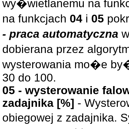
wy�wietlanemu na funkc
na funkcjach
04
i
05
pokr
- praca automatyczna
w
dobierana przez algory
wysterowania mo�e by�
30 do 100.
05 - wysterowanie falo
zadajnika [%]
- Wystero
obiegowej z zadajnika.