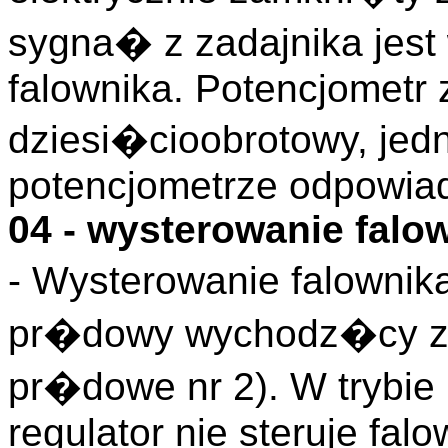
sygna� z zadajnika jes
falownika. Potencjometr 
dziesi�cioobrotowy, jed
potencjometrze odpowia
04 - wysterowanie falo
- Wysterowanie falowni
pr�dowy wychodz�cy z 
pr�dowe nr 2). W trybie
regulator nie steruje fa