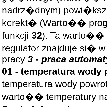
nadrz�dnym) powi�ksz
korekt� (Warto�� prog
funkcji
32
). Ta warto�� j
regulator znajduje si� 
pracy
3 - praca automa
01 - temperatura wody
temperatura wody powrot
warto�� temperatury n