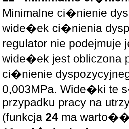
Minimalne ci�nienie dys
wide�ek ci�nienia dysp
regulator nie podejmuje
wide�ek jest obliczona 
ci�nienie dyspozycyjneg
0,003MPa. Wide�ki te s
przypadku pracy na utrz
(funkcja
24
ma warto�� 