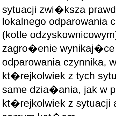
sytuacji zwi�ksza praw
lokalnego odparowania 
(kotle odzyskownicowym
zagro�enie wynikaj�ce
odparowania czynnika, 
kt�rejkolwiek z tych sy
same dzia�ania, jak w 
kt�rejkolwiek z sytuacj