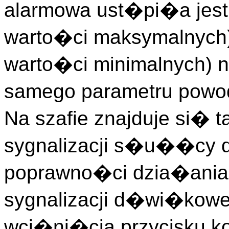
alarmowa ust�pi�a jest 
warto�ci maksymalnych)
warto�ci minimalnych)
samego parametru powo
Na szafie znajduje si� t
sygnalizacji s�u��cy d
poprawno�ci dzia�ania
sygnalizacji d�wi�kow
wci�ni�cia przycisku kon