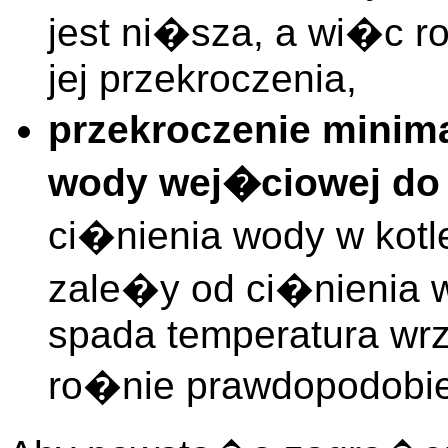
jest ni�sza, a wi�c 
jej przekroczenia,
przekroczenie minim
wody wej�ciowej do
ci�nienia wody w kot
zale�y od ci�nienia
spada temperatura wrz
ro�nie prawdopodobie