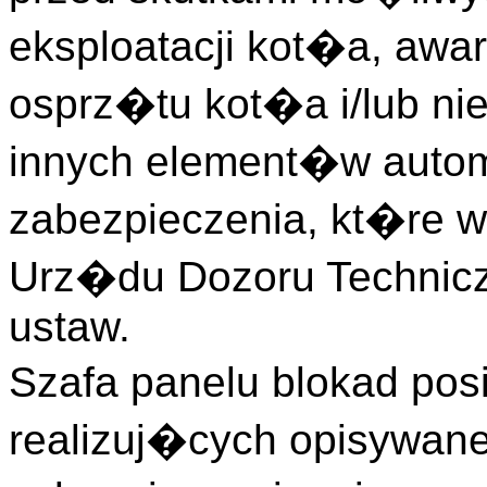
eksploatacji kot�a, aw
osprz�tu kot�a i/lub n
innych element�w autom
zabezpieczenia, kt�re 
Urz�du Dozoru Technicz
ustaw.
Szafa panelu blokad po
realizuj�cych opisywane w