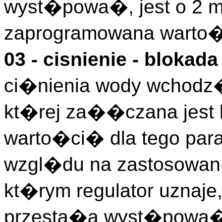
wyst�powa�, jest o 2 m
zaprogramowana warto�
03 - cisnienie - blokad
ci�nienia wody wchodz�
kt�rej za��czana jest
warto�ci� dla tego para
wzgl�du na zastosowan
kt�rym regulator uznaje
przesta�a wyst�powa�,