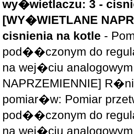
wy�wietlaczu: 3 - cisni
[WY�WIETLANE NAPRZ
cisnienia na kotle
- Pom
pod��czonym do regula
na wej�ciu analogowy
NAPRZEMIENNIE] R�nic
pomiar�w: Pomiar przet
pod��czonym do regula
na wej�ciu analogowym 