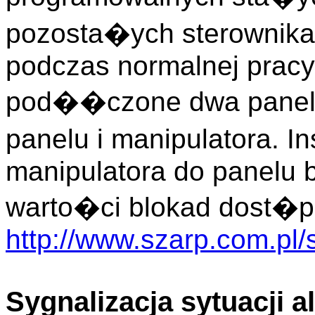
pozosta�ych sterownika
podczas normalnej pracy
pod��czone dwa panele
panelu i manipulatora. 
manipulatora do panelu 
warto�ci blokad dost�p
http://www.szarp.com.pl/
Sygnalizacja sytuacji 