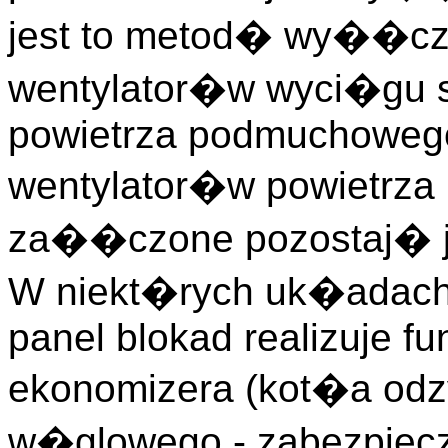
jest to metod� wy��c
wentylator�w wyci�gu s
powietrza podmuchowego
wentylator�w powietrz
za��czone pozostaj� j
W niekt�rych uk�adach
panel blokad realizuje f
ekonomizera (kot�a od
w�glowego - zabezpiecz