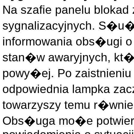
Na szafie panelu bloka
sygnalizacyjnych. S�u
informowania obs�ugi o
stan�w awaryjnych, kt�
powy�ej. Po zaistnieniu
odpowiednia lampka zac
towarzyszy temu r�wn
Obs�uga mo�e potwier