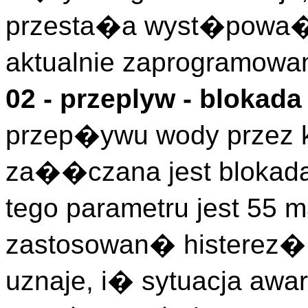
przesta�a wyst�powa�,
aktualnie zaprogramowa
02 - przeplyw - blokad
przep�ywu wody przez k
za��czana jest blokad
tego parametru jest 55 
zastosowan� histerez�,
uznaje, i� sytuacja awa