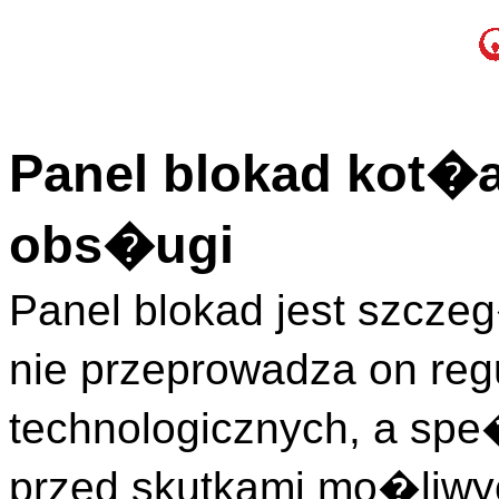
Panel blokad kot�a
obs�ugi
Panel blokad jest szcze
nie przeprowadza on re
technologicznych, a spe
przed skutkami mo�liw