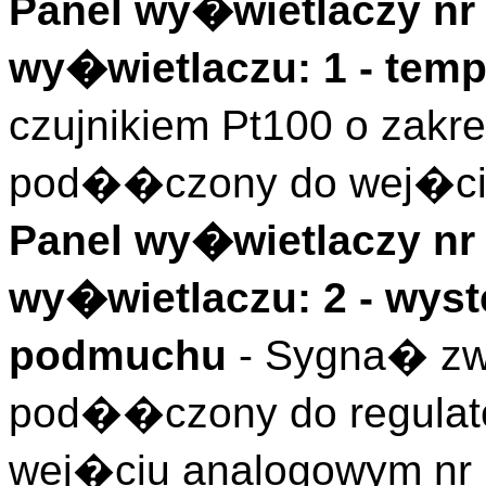
Panel wy�wietlaczy nr 
wy�wietlaczu: 1 - temp
czujnikiem Pt100 o zakr
pod��czony do wej�cia
Panel wy�wietlaczy nr 
wy�wietlaczu: 2 - wyst
podmuchu
- Sygna� zwr
pod��czony do regulat
wej�ciu analogowym nr 