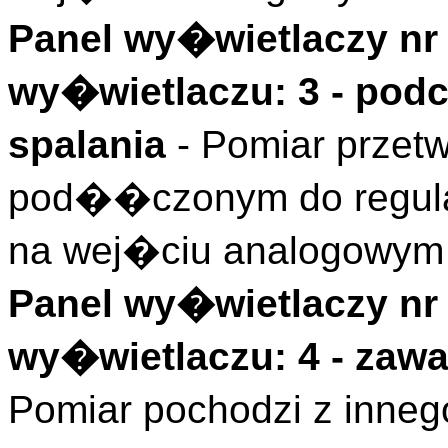
Panel wy�wietlaczy nr 
wy�wietlaczu: 3 - pod
spalania
- Pomiar przet
pod��czonym do regula
na wej�ciu analogowym 
Panel wy�wietlaczy nr 
wy�wietlaczu: 4 - zaw
Pomiar pochodzi z inneg