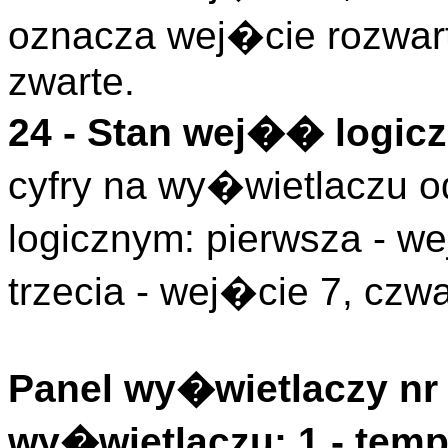
oznacza wej�cie rozwart
zwarte.
24 - Stan wej�� logicz
cyfry na wy�wietlaczu
logicznym: pierwsza - we
trzecia - wej�cie 7, czwa
Panel wy�wietlaczy nr 
wy�wietlaczu: 1 - tem