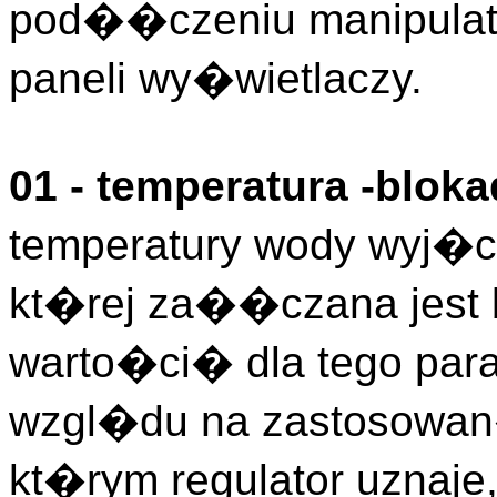
pod��czeniu manipulato
paneli wy�wietlaczy.
01 - temperatura -blok
temperatury wody wyj�c
kt�rej za��czana jest
warto�ci� dla tego par
wzgl�du na zastosowan
kt�rym regulator uznaje