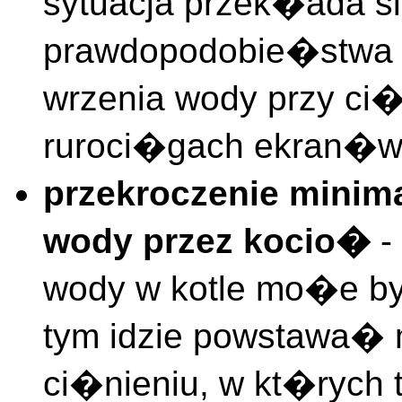
sytuacja przek�ada s
prawdopodobie�stwa p
wrzenia wody przy ci
ruroci�gach ekran�w
przekroczenie minim
wody przez kocio�
-
wody w kotle mo�e by
tym idzie powstawa�
ci�nieniu, w kt�rych 