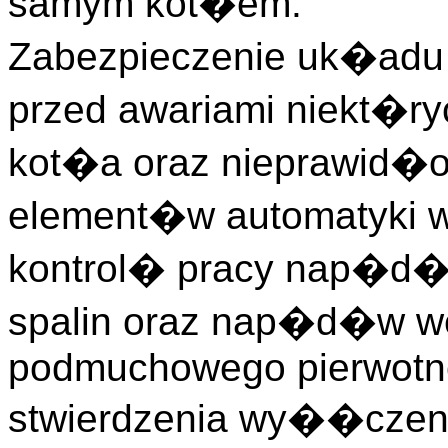
samym kot�em.
Zabezpieczenie uk�adu
przed awariami niekt�r
kot�a oraz nieprawid�
element�w automatyki
kontrol� pracy nap�d�
spalin oraz nap�d�w we
podmuchowego pierwotn
stwierdzenia wy��czen