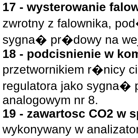
17 - wysterowanie fal
zwrotny z falownika, po
sygna� pr�dowy na wej
18 - podcisnienie w ko
przetwornikiem r�nicy
regulatora jako sygna�
analogowym nr 8.
19 - zawartosc CO2 w 
wykonywany w analizato