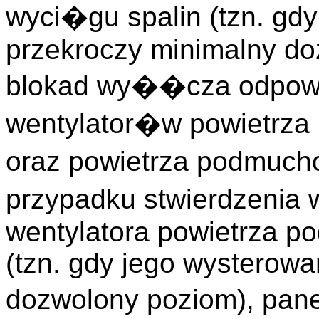
wyci�gu spalin (tzn. gd
przekroczy minimalny do
blokad wy��cza odpow
wentylator�w powietrz
oraz powietrza podmuc
przypadku stwierdzeni
wentylatora powietrza 
(tzn. gdy jego wysterowa
dozwolony poziom), pa