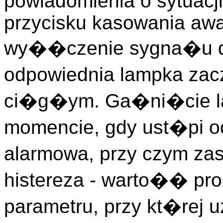
powiadomienia o sytuacj
przycisku kasowania awar
wy��czenie sygna�u 
odpowiednia lampka z
ci�g�ym. Ga�ni�cie la
momencie, gdy ust�pi o
alarmowa, przy czym za
histereza - warto�� pr
parametru, przy kt�rej 