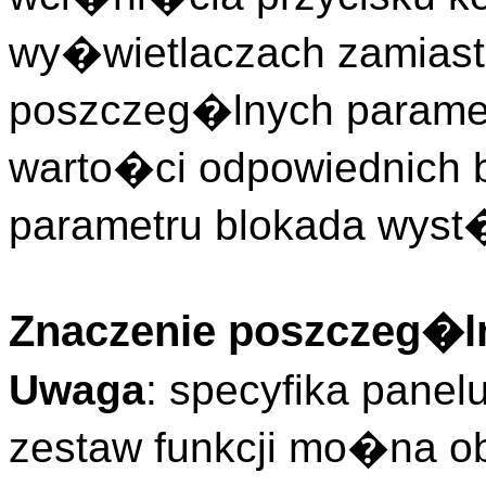
wy�wietlaczach zamiast
poszczeg�lnych param
warto�ci odpowiednich b
parametru blokada wyst
Znaczenie poszczeg�ln
Uwaga
: specyfika pane
zestaw funkcji mo�na o