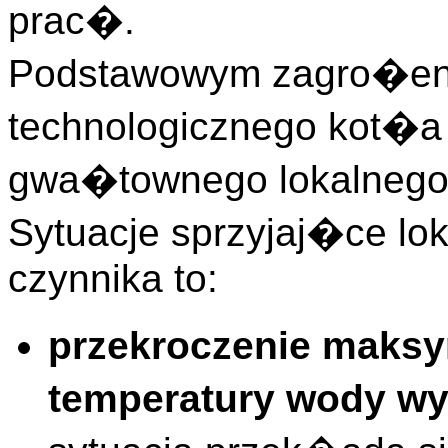
prac�.
Podstawowym zagro�en
technologicznego kot�
gwa�townego lokalnego 
Sytuacje sprzyjaj�ce l
czynnika to:
przekroczenie maksy
temperatury wody wy