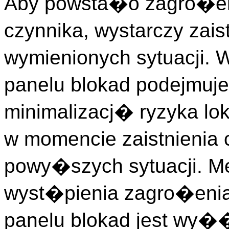
Aby powsta�o zagro�en
czynnika, wystarczy zais
wymienionych sytuacji. 
panelu blokad podejmuj
minimalizacj� ryzyka lo
w momencie zaistnienia 
powy�szych sytuacji. Me
wyst�pienia zagro�enia
panelu blokad jest wy�