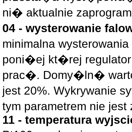
ni� aktualnie zaprogra
04 - wysterowanie falo
minimalna wysterowania 
poni�ej kt�rej regulato
prac�. Domy�ln� warto
jest 20%. Wykrywanie sy
tym parametrem nie jest
11 - temperatura wyjsc