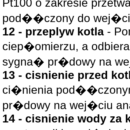
Pt100 o zakresie przetw
pod��czony do wej�cia
12 - przeplyw kotla
- Po
ciep�omierzu, a odbieran
sygna� pr�dowy na wej
13 - cisnienie przed ko
ci�nienia pod��czonym
pr�dowy na wej�ciu an
14 - cisnienie wody za