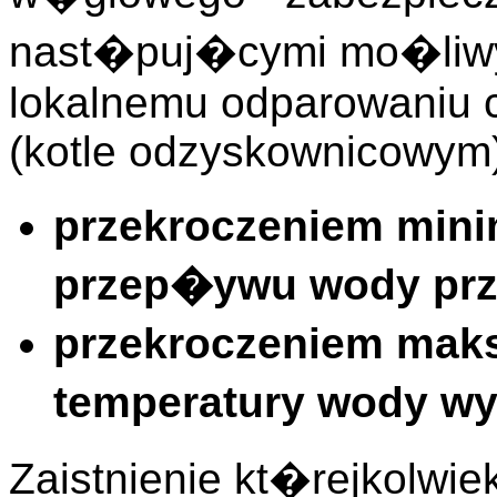
nast�puj�cymi mo�liwy
lokalnemu odparowaniu 
(kotle odzyskownicowym)
przekroczeniem mini
przep�ywu wody prz
przekroczeniem mak
temperatury wody wy
Zaistnienie kt�rejkolwi