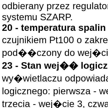
odbierany przez regulat
systemu SZARP.
20 - temperatura spali
czujnikiem Pt100 o zakr
pod��czony do wej�cia
23 - Stan wej�� logicz
wy�wietlaczu odpowiada
logicznego: pierwsza - w
trzecia - wej�cie 3, czwa