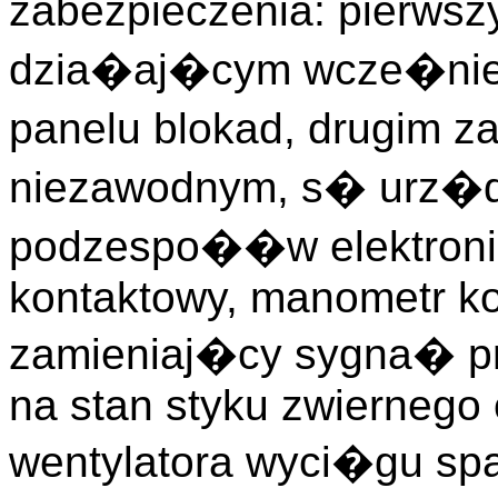
zabezpieczenia: pierws
dzia�aj�cym wcze�niej 
panelu blokad, drugim za
niezawodnym, s� urz�d
podzespo��w elektroni
kontaktowy, manometr ko
zamieniaj�cy sygna� 
na stan styku zwiernego 
wentylatora wyci�gu spa