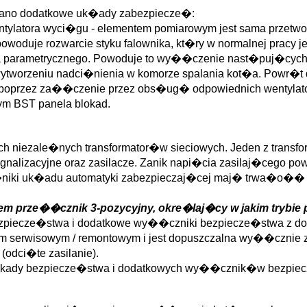
wano dodatkowe uk�ady zabezpiecze�:
entylatora wyci�gu - elementem pomiarowym jest sama przetw
woduje rozwarcie styku falownika, kt�ry w normalnej pracy j
a parametrycznego. Powoduje to wy��czenie nast�puj�cych 
ytworzeniu nadci�nienia w komorze spalania kot�a. Powr�t 
 poprzez za��czenie przez obs�ug� odpowiednich wentylat
ym BST panela blokad.
�ch niezale�nych transformator�w sieciowych. Jeden z transfo
 sygnalizacyjne oraz zasilacze. Zanik napi�cia zasilaj�ceg
ki uk�adu automatyki zabezpieczaj�cej maj� trwa�o�� ��
zem prze��cznik 3-pozycyjny, okre�laj�cy w jakim trybie
ezpiecze�stwa i dodatkowe wy��czniki bezpiecze�stwa z do
om serwisowym / remontowym i jest dopuszczalna wy��cznie 
odci�te zasilanie).
blokady bezpiecze�stwa i dodatkowych wy��cznik�w bezpie