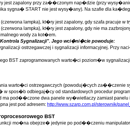
ry jest zapalony przy za��czonym nap�dzie (przy wysy�ani
ika sygna� START nie jest wysy�any). Na szafie dla ka�d
zerwona lampka), kt�ry jest zapalony, gdy szafa pracuje w tr
 (czerwona lampka), kt�ry jest zapalony, gdy nie ma zazbroj
nimalnego wody za kot�em.
Kontrola Sygnalizacji". Jego wci�ni�cie powoduje:
ygnalizacji ostrzegawczej i sygnalizacji informacyjnej. Prz
wego BST zaprogramowanych warto�ci poziom�w sygnalizacji
ia warto�ci ostrzegawczych (powoduj�cych za��czenie sygn
si� w spos�b odbiegaj�cy od standardowych procedur progr
kad ma pod��czone dwa panele wy�wietlaczy zamiast panelu i
pna jest pod adresem:
http://www.szarp.com.pl/sterownik/panel
kroprocesorowego BST
 funkcji mo�na obejrze� jedynie po pod��czeniu manipulator