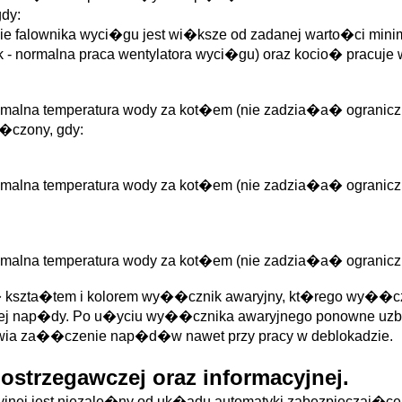
dy:
nie falownika wyci�gu jest wi�ksze od zadanej warto�ci mi
 - normalna praca wentylatora wyci�gu) oraz kocio� pracuje 
ksymalna temperatura wody za kot�em (nie zadzia�a� ogranic
�czony, gdy:
ksymalna temperatura wody za kot�em (nie zadzia�a� ogranic
ksymalna temperatura wody za kot�em (nie zadzia�a� ogranic
si� kszta�tem i kolorem wy��cznik awaryjny, kt�rego wy��
 nap�dy. Po u�yciu wy��cznika awaryjnego ponowne uzbroj
ia za��czenie nap�d�w nawet przy pracy w deblokadzie.
ostrzegawczej oraz informacyjnej.
cyjnej jest niezale�ny od uk�adu automatyki zabezpieczaj�