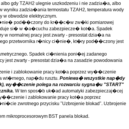
lbo gdy TZAH2 ulegnie uszkodzeniu i nie zadzia�a, albo
 wyniku zadzia�ania termostatu TZAH2, temperatura wody
 w obwodzie elektrycznym.
cy ci�nie� pod��czony do kr��c�w zw�ki pomiarowej
jduje si� w �a�cuchu zabezpiecze� kot�a. Spadek
w normalnej pracy jest zwarty - presostat dzia�a na
tnego przetwornika r�nicy ci�nie�, kt�ry pod��czony jest
ametrycznego. Spadek ci�nienia poni�ej zadanego
y jest zwarty - presostat dzia�a na zasadzie powodowania
enie i zablokowanie pracy kot�a poprzez wy��czenie
a wt�rnego, nap�du rusztu.
Poniewa� wszystkie nap�dy
ik), wy��czenie polega na rozwarciu sygna�u "START"
znika.
W ten spos�b uk�ad automatyki zabezpieczaj�cej
wy��czenie i zablokowanie pracy kot�a poprzez
i�cie zwrotnego przycisku "Uzbrojenie blokad". Uzbrojenie
m mikroprocesorowym BST panela blokad.