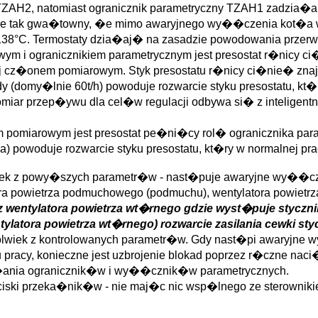
AH2, natomiast ogranicznik parametryczny TZAH1 zadzia�a a
zie tak gwa�towny, �e mimo awaryjnego wy��czenia kot�a w
38°C. Termostaty dzia�aj� na zasadzie powodowania przerwy
wym i ogranicznikiem parametrycznym jest presostat r�ni
cz�onem pomiarowym. Styk presostatu r�nicy ci�nie� zna
my�lnie 60t/h) powoduje rozwarcie styku presostatu, kt�ry 
miar przep�ywu dla cel�w regulacji odbywa si� z inteligen
 pomiarowym jest presostat pe�ni�cy rol� ogranicznika par
powoduje rozwarcie styku presostatu, kt�ry w normalnej prac
wiek z powy�szych parametr�w - nast�puje awaryjne wy��cz
 powietrza podmuchowego (podmuchu), wentylatora powietrz
wentylatora powietrza wt�rnego gdzie wyst�puje styczn
atora powietrza wt�rnego) rozwarcie zasilania cewki styc
olwiek z kontrolowanych parametr�w. Gdy nast�pi awaryjne 
cy, konieczne jest uzbrojenie blokad poprzez r�czne naci�n
a�ania ogranicznik�w i wy��cznik�w parametrycznych.
i przeka�nik�w - nie maj�c nic wsp�lnego ze sterownikie