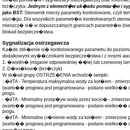
brz�czyka.
Jednym z element�w uk�adu pomiar�w i sygna
jako BST.
Sterownik mierzy parametry kontrolowane, czyli 
wyci�gu. Dla wszystkich parametr�w kontrolowanych sterow
mieszcz� si� w dopuszczalnych granicach parametr�w (nie 
blokad bezpiecze�stwa.
Sygnalizacja ostrzegawcza
Ka�de zbli�enie si� kontrolowanego parametru do poziomu
dodatkowymi wy��cznikami bezpiecze�stwa i z innymi awa
1. �wietln� (miganie odpowiedniej ��tej lub czerwonej l
2. D�wi�kow� (brz�czyk)
W sk�ad grupy OSTRZE�ENIA wchodz� lampki:
- �ӣTA - Temperatura maksymalna wody za kot�em - zmier
(warto�� progowa jest programowana - podano wielko�� 
progu.
- �ӣTA - Minimalny przep�yw wody przez kocio� - zmierzo
(warto�� progowa jest programowana - podano wielko�� d
progu.
- �ӣTA - Minimalne ci�nienie wody za kot�em - zmierzone
(warto�� progowa jest programowana - podano wielko�� 