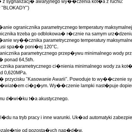
 z sygnalizacj� awaryjnego wy��czenia kot�a z ruchu:
py "BLOKADY")
anie ogranicznika parametrycznego temperatury maksymalne
ranicznika trzeba go odblokowa� r�cznie na samym urz�dzeni
�anie wy��cznika parametrycznego temperatury maksymalne
musi spa�� poni�ej 120°C.
ranicznika parametrycznego przep�ywu minimalnego wody pr
� ponad 64,5t/h.
nicznika parametrycznego ci�nienia minimalnego wody za ko
ad 0,620MPa.
� przycisku "Kasowanie Awarii". Powoduje to wy��czenie syg
i �wiat�em ci�g�ym. Wy��czenie lampki nast�puje dopier
u d�wi�ku t�a akustycznego.
du na tryb pracy i inne warunki. Uk�ad automatyki zabez
iezale�nie od pozosta�ych nap�d�w.