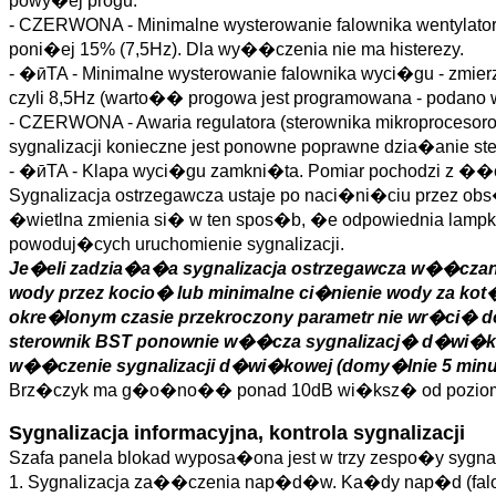
powy�ej progu.
- CZERWONA - Minimalne wysterowanie falownika wentylato
poni�ej 15% (7,5Hz). Dla wy��czenia nie ma histerezy.
- �ӣTA - Minimalne wysterowanie falownika wyci�gu - zmi
czyli 8,5Hz (warto�� progowa jest programowana - podan
- CZERWONA - Awaria regulatora (sterownika mikroproceso
sygnalizacji konieczne jest ponowne poprawne dzia�anie st
- �ӣTA - Klapa wyci�gu zamkni�ta. Pomiar pochodzi z ��c
Sygnalizacja ostrzegawcza ustaje po naci�ni�ciu przez ob
�wietlna zmienia si� w ten spos�b, �e odpowiednia lam
powoduj�cych uruchomienie sygnalizacji.
Je�eli zadzia�a�a sygnalizacja ostrzegawcza w��czan
wody przez kocio� lub minimalne ci�nienie wody za kot
okre�lonym czasie przekroczony parametr nie wr�ci� d
sterownik BST ponownie w��cza sygnalizacj� d�wi�ko
w��czenie sygnalizacji d�wi�kowej (domy�lnie 5 minut
Brz�czyk ma g�o�no�� ponad 10dB wi�ksz� od poziom
Sygnalizacja informacyjna, kontrola sygnalizacji
Szafa panela blokad wyposa�ona jest w trzy zespo�y sygnali
1. Sygnalizacja za��czenia nap�d�w. Ka�dy nap�d (falowni