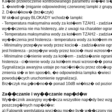
Ka�de przekroczenie kontrolowanego parametru wi��e si�
1. �wietln� (miganie odpowiedniej czerwonej lampki z gru
2. D�wi�kow� (brz�czyk)
W sk�ad grupy BLOKADY wchodz� lampki:
- Temperatura maksymalna wody za kot�em TZAH1 - zadzia�
wy��czenia nie ma histerezy, ale z uwagi na charakter og
- Temperatura maksymalna wody za kot�em TZAH2 - zadzia
wy��czenia jest histereza - temperatura wody za kot�em 
- Minimalny przep�yw wody przez kocio� - zadzia�anie og
jest histereza - przep�yw wody przez kocio� musi wzrosn�
- Minimalne ci�nienie wody za kot�em - zadzia�anie ogra
histereza - ci�nienie wody za kot�em musi wzrosn�� pon
Sygnalizacja awaryjna ustaje po naci�ni�ciu przez obs�ug
zmienia si� w ten spos�b, �e odpowiednia lampka �wiec
powoduj�cych uruchomienie sygnalizacji.
Brz�czyk ma g�o�no�� ponad 10dB wi�ksz� od poziom
Za��czanie i wy��czanie nap�d�w
Wy��cznik awaryjny wy��cza wszystkie nap�dy bez wzgl�
poszczeg�lnych nap�d�w:
a) Falownik wentylatora wyci�gu mo�e by� w��czony n