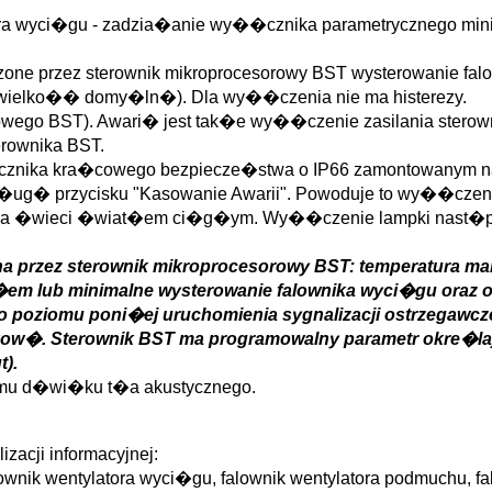
ra wyci�gu - zadzia�anie wy��cznika parametrycznego mini
erzone przez sterownik mikroprocesorowy BST wysterowanie 
o wielko�� domy�ln�). Dla wy��czenia nie ma histerezy.
rowego BST). Awari� jest tak�e wy��czenie zasilania stero
erownika BST.
znika kra�cowego bezpiecze�stwa o IP66 zamontowanym na ko
s�ug� przycisku "Kasowanie Awarii". Powoduje to wy��czeni
pka �wieci �wiat�em ci�g�ym. Wy��czenie lampki nast�pu
a przez sterownik mikroprocesorowy BST: temperatura m
�em lub minimalne wysterowanie falownika wyci�gu oraz 
o poziomu poni�ej uruchomienia sygnalizacji ostrzegawc
w�. Sterownik BST ma programowalny parametr okre�la
).
u d�wi�ku t�a akustycznego.
zacji informacyjnej:
k wentylatora wyci�gu, falownik wentylatora podmuchu, fal