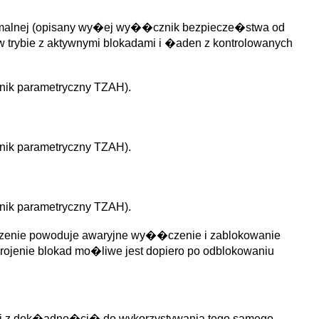
nimalnej (opisany wy�ej wy��cznik bezpiecze�stwa od
w trybie z aktywnymi blokadami i �aden z kontrolowanych
znik parametryczny TZAH).
znik parametryczny TZAH).
znik parametryczny TZAH).
czenie powoduje awaryjne wy��czenie i zablokowanie
enie blokad mo�liwe jest dopiero po odblokowaniu
cej z dok�adno�ci� do wykorzystywania tego samego