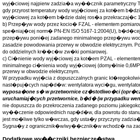
wyj�ciowej najpierw zadzia�a wy��cznik parametryczny TZ
gdy przyrost temperatury wody wyj�ciowej za kot�em b�d
wyj�ciowej za kot�em b�dzie dalej ros�a przekraczaj�c 1
b) Przep�yw wody przez kocio� FZAL - elementem pomiaro
spe�niaj�cej norm� PN-EN ISO 5167-1:2004(U), b�d�cej 
przep�ywu poni�ej zadanego minimalnego przep�ywu wody (do
zasadzie powodowania przerwy w obwodzie elektrycznym. Po
do oddzielnych kr��c�w zw�ki pomiarowej.
c) Ci�nienie wody wyj�ciowej za kot�em PZAL - elementem
minimalnego ci�nienia wody wyj�ciowej (domy�lnie 0,6MPa) 
przerwy w obwodzie elektrycznym.
W przypadku wyj�cia z dopuszczalnych granic kt�regokol
nast�puj�cych nap�d�w: wentylatora wyci�gu, wentylatora
wyposa�one s� w przetwornice cz�stotliwo�ci (opr�cz 
uruchamiaj�cych przetwornice, b�d� (w przypadku wentyl
nie dopuszcza do przekroczenia zadanego poziomu jakiegok
wy��czenie odpowiednich nap�d�w, dla powrotu do stanu pra
jest mo�liwe tylko w�wczas, gdy usta�y przyczyny zadzi
Sygna�y z ogranicznik�w/wy��cznik�w wchodz� na zacisk
Dodatkowe wy��czniki bezpiecze�stwa