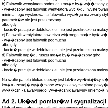
b) Falownik wentylatora podmuchu mo�e by� w��czony, g
- w��czony jest falownik wentylatora wyci�gu i wysterowa
minimalnego wysterowania falownika wyci�gu ma zwarty styk
parametr�w nie jest przekroczony
albo gdy:
- kocio� pracuje w deblokadzie i nie jest przekroczona ma
c) Falownik wentylatora powietrza wt�rnego mo�e by� w�
- w��czony jest falownik podmuchu
albo gdy:
- kocio� pracuje w deblokadzie i nie jest przekroczona ma
d) Falownik nap�du rusztu mo�e by� w��czony gdy:
- w��czony jest falownik podmuchu
albo gdy:
- kocio� pracuje w deblokadzie i nie jest przekroczona ma
Na szafie panela blokad obecny jest tak�e wyr�niaj�cy 
kot�a - zostaj� wy��czone wszystkie wymienione powy�ej
wy��cznika awaryjnego. Wy��cznik awaryjny uniemo�liw
Ad 2. Uk�ad pomiar�w i sygnalizacji 
Uk�ad pomiar�w i sygnalizacji ostrzegawczej oraz informa