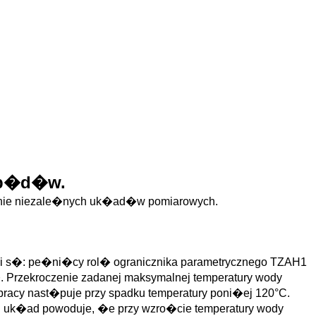
nap�d�w.
tanie niezale�nych uk�ad�w pomiarowych.
i s�: pe�ni�cy rol� ogranicznika parametrycznego TZAH1
 Przekroczenie zadanej maksymalnej temperatury wody
 pracy nast�puje przy spadku temperatury poni�ej 120°C.
ki uk�ad powoduje, �e przy wzro�cie temperatury wody