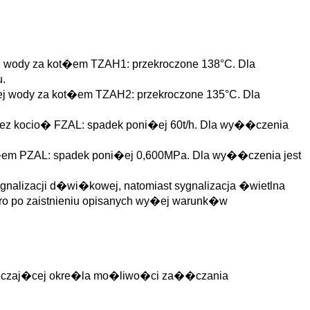
j wody za kot�em TZAH1: przekroczone 138°C. Dla
u.
j wody za kot�em TZAH2: przekroczone 135°C. Dla
zez kocio� FZAL: spadek poni�ej 60t/h. Dla wy��czenia
t�em PZAL: spadek poni�ej 0,600MPa. Dla wy��czenia jest
nalizacji d�wi�kowej, natomiast sygnalizacja �wietlna
o po zaistnieniu opisanych wy�ej warunk�w
pieczaj�cej okre�la mo�liwo�ci za��czania