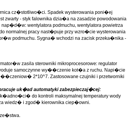
ornica cz�stotliwo�ci. Spadek wysterowania poni�ej
est zwarty - styk falownika dzia�a na zasadzie powodowania
nap�d�w: wentylatora podmuchu, wentylatora powietrza
do normalnej pracy nast�puje przy wzro�cie wysterowania
or�w podmuchu. Sygna� wchodzi na zacisk przeka�nika -
rmator�w zasila sterowniki mikroprocesorowe: regulator
o powoduje samoczynne wy��czenie kot�a z ruchu. Napi�cie
czeniow� 2*10^7. Zastosowane czujniki i przetworniki
 pracuje uk�ad automatyki zabezpieczaj�cej:
k�adno�ci� do kontroli maksymalnej temperatury wody
za wiedz� i zgod� kierownika ciep�owni.
cze�stwa.