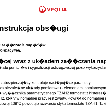
instrukcja obs�ugi
dem za��czania nap�d�w.
formacyjnej.
aj�cej wraz z uk�adem za��czania 
�adu pomiar�w i sygnalizacji ostrzegawczej przez wykorzys
zabezpieczaj�cy kontroluje nast�puj�ce parametry:
wa niezale�ne uk�ady pomiarowe) - elementami pomiarowym
� wy��cznika parametrycznego TZAH2 termostat z histerez�.
2, kt�ry w normalnej pracy jest zwarty. Powr�t do normalnej
iowej 138°C powoduje rozwarcie styku termostatu TZAH1. Ta