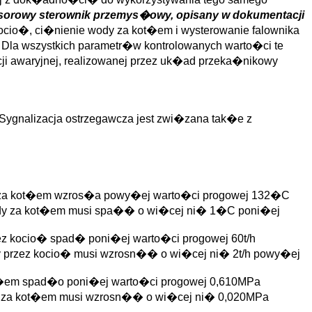
esorowy sterownik przemys�owy, opisany w dokumentacji
ocio�, ci�nienie wody za kot�em i wysterowanie falownika
 Dla wszystkich parametr�w kontrolowanych warto�ci te
ji awaryjnej, realizowanej przez uk�ad przeka�nikowy
ygnalizacja ostrzegawcza jest zwi�zana tak�e z
dy za kot�em wzros�a powy�ej warto�ci progowej 132�C
wody za kot�em musi spa�� o wi�cej ni� 1�C poni�ej
ez kocio� spad� poni�ej warto�ci progowej 60t/h
 przez kocio� musi wzrosn�� o wi�cej ni� 2t/h powy�ej
kot�em spad�o poni�ej warto�ci progowej 0,610MPa
dy za kot�em musi wzrosn�� o wi�cej ni� 0,020MPa