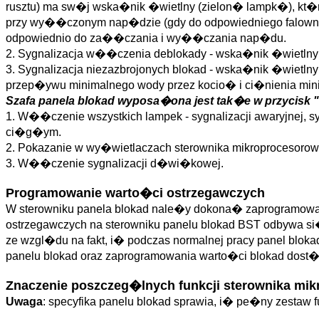
rusztu) ma sw�j wska�nik �wietlny (zielon� lampk�), kt�
przy wy��czonym nap�dzie (gdy do odpowiedniego falown
odpowiednio do za��czania i wy��czania nap�du.
2. Sygnalizacja w��czenia deblokady - wska�nik �wietlny (c
3. Sygnalizacja niezazbrojonych blokad - wska�nik �wietlny
przep�ywu minimalnego wody przez kocio� i ci�nienia mi
Szafa panela blokad wyposa�ona jest tak�e w przycisk "
1. W��czenie wszystkich lampek - sygnalizacji awaryjnej, s
ci�g�ym.
2. Pokazanie w wy�wietlaczach sterownika mikroprocesoro
3. W��czenie sygnalizacji d�wi�kowej.
Programowanie warto�ci ostrzegawczych
W sterowniku panela blokad nale�y dokona� zaprogramowan
ostrzegawczych na sterowniku panelu blokad BST odbywa 
ze wzgl�du na fakt, i� podczas normalnej pracy panel blo
panelu blokad oraz zaprogramowania warto�ci blokad dost�
Znaczenie poszczeg�lnych funkcji sterownika mi
Uwaga
: specyfika panelu blokad sprawia, i� pe�ny zestaw