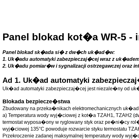
Panel blokad kot�a WR-5 - 
Panel blokad sk�ada si� z dw�ch uk�ad�w:
1. Uk�adu automatyki zabezpieczaj�cej wraz z uk�a
2. Uk�adu pomiar�w i sygnalizacji ostrzegawczej oraz in
Ad 1. Uk�ad automatyki zabezpiecz
Uk�ad automatyki zabezpieczaj�cej jest niezale�ny od uk
Blokada bezpiecze�stwa
Zbudowany na przeka�nikach elektromechanicznych uk�ad 
a) Temperatura wody wyj�ciowej z kot�a TZAH1, TZAH2 (d
termostat wyposa�ony w ryglowany styk oraz pe�ni�cy rol
wyj�ciowej 135°C powoduje rozwarcie styku termostatu TZAH
Przekroczenie zadanej maksymalnej temperatury wody wyj�c