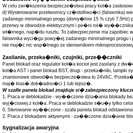
W celu zwi�kszenia bezpiecze�stwa pracy kot�a zastoso
d) Wysterowanie przetwornicy cz�stotliwo�ci (falownika) w
zadanego minimalnego progu (domy�lnie 15 % czyli 7,5Hz) po
przerwy w obwodzie elektrycznym i pe�ni rol� wy��cznik
wt�rnego, nap�du rusztu. To zabezpieczenie ma zapobiec w
falownika wyci�gu powy�ej zadanego minimalnego progu i
nie maj�c nic wsp�lnego ze sterownikiem mikroprocesorow
Zasilanie, przeka�niki, czujniki, prze��czniki
Panel blokad oraz regulator kot�a kociol jest zasilany z dw
kot�a AST i panel blokad BST, drugi - przeka�niki, lampki
znamionowe obwod�w bezpiecze�stwa to 24VAC. Przeka�ni
maj� klas� dok�adno�ci 1 lub lepsz�.
W szafie panela blokad znajduje si� zabezpieczony kluc
1. Praca w deblokadzie - wy��czone dzia�ania blokady b
wyj�ciowej z kot�a. Praca w deblokadzie s�u�y tylko cel
0. Sterowanie wy��czone - szafa panela blokad odstawiona (
2. Praca z blokadami aktywnymi - za��czone dzia�anie 
Sygnalizacja awaryjna