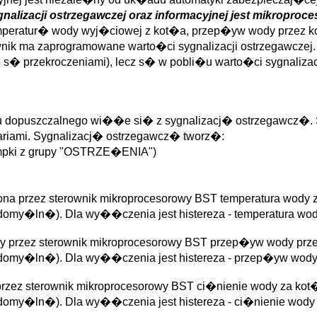
lizacji ostrzegawczej oraz informacyjnej jest mikroproc
temperatur� wody wyj�ciowej z kot�a, przep�yw wody przez k
nik ma zaprogramowane warto�ci sygnalizacji ostrzegawczej.
s� przekroczeniami), lecz s� w pobli�u warto�ci sygnalizac
 dopuszczalnego wi��e si� z sygnalizacj� ostrzegawcz�. S
riami. Sygnalizacj� ostrzegawcz� tworz�:
ampki z grupy "OSTRZE�ENIA")
zona przez sterownik mikroprocesorowy BST temperatura wo
domy�ln�). Dla wy��czenia jest histereza - temperatura 
ny przez sterownik mikroprocesorowy BST przep�yw wody prz
omy�ln�). Dla wy��czenia jest histereza - przep�yw wody
 przez sterownik mikroprocesorowy BST ci�nienie wody za 
domy�ln�). Dla wy��czenia jest histereza - ci�nienie wo