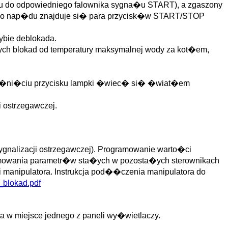
u do odpowiedniego falownika sygna�u START), a zgaszony
ego nap�du znajduje si� para przycisk�w START/STOP
ybie deblokada.
onych blokad od temperatury maksymalnej wody za kot�em,
y naci�ni�ciu przycisku lampki �wiec� si� �wiat�em
 ostrzegawczej.
alizacji ostrzegawczej). Programowanie warto�ci
amowania parametr�w sta�ych w pozosta�ych sterownikach
 manipulatora. Instrukcja pod��czenia manipulatora do
_blokad.pdf
a w miejsce jednego z paneli wy�wietlaczy.