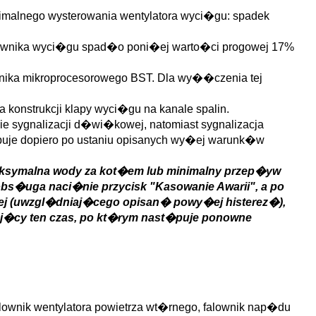
malnego wysterowania wentylatora wyci�gu: spadek
falownika wyci�gu spad�o poni�ej warto�ci progowej 17%
wnika mikroprocesorowego BST. Dla wy��czenia tej
nstrukcji klapy wyci�gu na kanale spalin.
e sygnalizacji d�wi�kowej, natomiast sygnalizacja
je dopiero po ustaniu opisanych wy�ej warunk�w
aksymalna wody za kot�em lub minimalny przep�yw
obs�uga naci�nie przycisk "Kasowanie Awarii", a po
zej (uwzgl�dniaj�cego opisan� powy�ej histerez�),
j�cy ten czas, po kt�rym nast�puje ponowne
ownik wentylatora powietrza wt�rnego, falownik nap�du