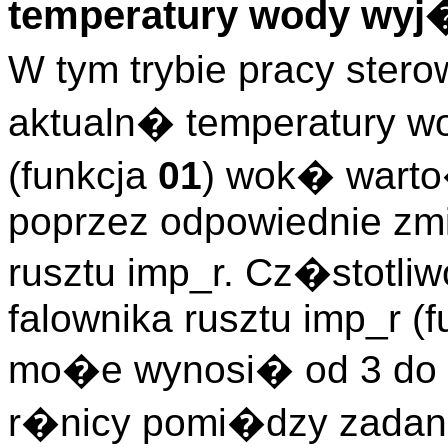
temperatury wody wyj
W tym trybie pracy ster
aktualn� temperatury w
(funkcja
01
) wok� warto
poprzez odpowiednie zmi
rusztu imp_r. Cz�stotl
falownika rusztu imp_r (
mo�e wynosi� od 3 do 
r�nicy pomi�dzy zada