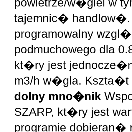
powietrze/w�giel w ty
tajemnic� handlow�.
programowalny wzgl�
podmuchowego dla 0.8
kt�ry jest jednocze�n
m3/h w�gla. Kszta�t 
dolny mno�nik
Wsp
SZARP, kt�ry jest wa
programie dobieran� r