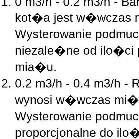
0 m3/h - 0.2 m3/h - Ba
kot�a jest w�wczas m
Wysterowanie podmuc
niezale�ne od ilo�ci
mia�u.
0.2 m3/h - 0.4 m3/h -
wynosi w�wczas mi�d
Wysterowanie podmuc
proporcjonalne do il