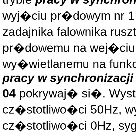
wyj�ciu pr�dowym nr 1 
zadajnika falownika rusz
pr�dowemu na wej�ciu 
wy�wietlanemu na funkc
pracy w synchronizacji
04
pokrywaj� si�. Wyst
cz�stotliwo�ci 50Hz, w
cz�stotliwo�ci 0Hz, s