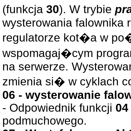
(funkcja
30
). W trybie
pr
wysterowania falownika 
regulatorze kot�a w p
wspomagaj�cym program
na serwerze. Wysterowa
zmienia si� w cyklach c
06 - wysterowanie falo
- Odpowiednik funkcji
04
podmuchowego.