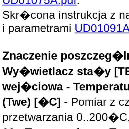
UD01075A.pdf
.
Skr�cona instrukcja z n
i parametrami
UD01091A
Znaczenie poszczeg�ln
Wy�wietlacz sta�y [
wej�ciowa
- Temperat
(
Twe
)
[�C]
- Pomiar z c
przetwarzania 0..200�C,