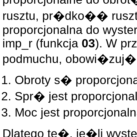
rusztu, pr�dko�� ruszt
proporcjonalna do wyste
imp_r (funkcja
03
). W pr
podmuchu, obowi�zuj� 
Obroty s� proporcjona
Spr� jest proporcjona
Moc jest proporcjona
Dlatego te�, je�li wyst