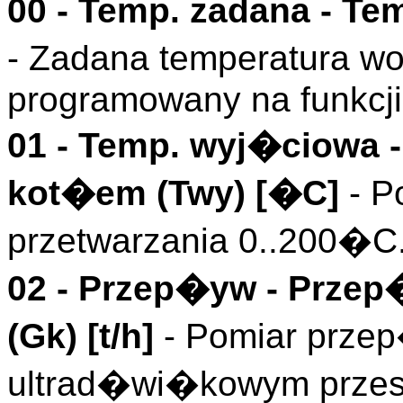
00 -
Temp. zadana
- Tem
- Zadana temperatura w
programowany na funkcj
01 -
Temp. wyj�ciowa
-
kot�em (
Twy
)
[�C]
- P
przetwarzania 0..200�C
02 -
Przep�yw
- Przep
(
Gk
)
[t/h]
- Pomiar prze
ultrad�wi�kowym przes