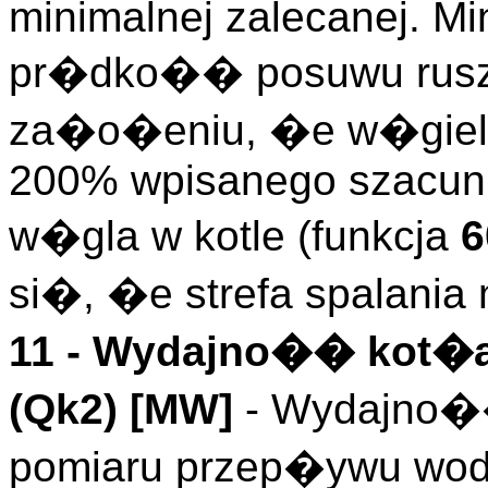
minimalnej zalecanej. M
pr�dko�� posuwu rusztu
za�o�eniu, �e w�giel s
200% wpisanego szacun
w�gla w kotle (funkcja
6
si�, �e strefa spalan
11 -
Wydajno�� kot�a
(
Qk2
)
[MW]
- Wydajno�� 
pomiaru przep�ywu wody