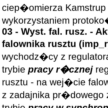
ciep�omierza Kamstrup 
wykorzystaniem proto
03 -
Wyst. fal. rusz.
- Ak
falownika rusztu (
imp_r
wychodz�cy z regulator
trybie
pracy r�cznej
reg
rusztu - na wej�cie fal
z zadajnika pr�dowego 
trybie
pracy w synchron