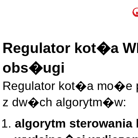
Regulator kot�a WR
obs�ugi
Regulator kot�a mo�e
z dw�ch algorytm�w:
algorytm sterowania