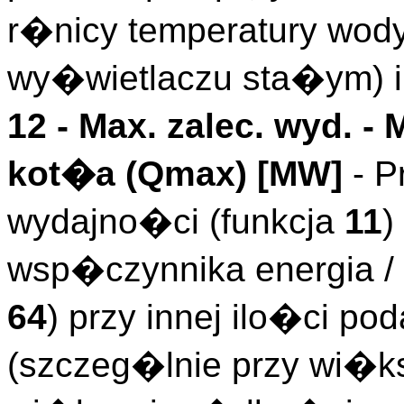
r�nicy temperatury wod
wy�wietlaczu sta�ym) i
12 -
Max. zalec. wyd.
- 
kot�a (
Qmax
)
[MW]
- P
wydajno�ci (funkcja
11
)
wsp�czynnika energia 
64
) przy innej ilo�ci 
(szczeg�lnie przy wi�ks