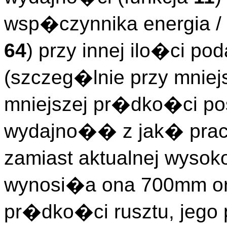
wsp�czynnika energia 
64
) przy innej ilo�ci 
(szczeg�lnie przy mniej
mniejszej pr�dko�ci pos
wydajno�� z jak� pra
zamiast aktualnej wysok
wynosi�a ona 700mm ora
pr�dko�ci rusztu, je