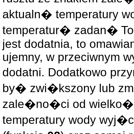
aktualn� temperatury w
temperatur� zadan� To
jest dodatnia, to omawia
ujemny, w przeciwnym w
dodatni. Dodatkowo prz
by� zwi�kszony lub zmni
zale�no�ci od wielko�ci
temperatury wody wyj�c