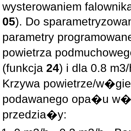
wysterowaniem falownik
05
). Do sparametryzow
parametry programowan
powietrza podmuchoweg
(funkcja
24
) i dla 0.8 m
Krzywa powietrze/w�gie
podawanego opa�u w�gl
przedzia�y: