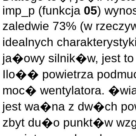
imp_p (funkcja
05
) wyno
zaledwie 73% (w rzeczy
idealnych charakterysty
ja�owy silnik�w, jest t
Ilo�� powietrza podmuc
moc� wentylatora. �w
jest wa�na z dw�ch po
zbyt du�o punkt�w wzg