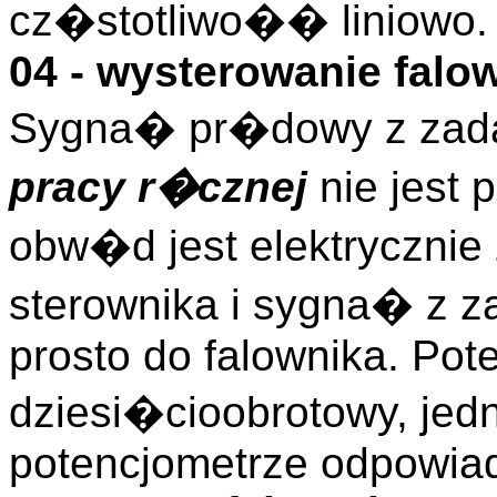
cz�stotliwo�� liniowo.
04 - wysterowanie falo
Sygna� pr�dowy z zadaj
pracy r�cznej
nie jest
obw�d jest elektryczni
sterownika i sygna� z z
prosto do falownika. Pot
dziesi�cioobrotowy, jed
potencjometrze odpowia