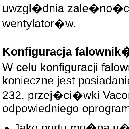
uwzgl�dnia zale�no�ci
wentylator�w.
Konfiguracja falowni
W celu konfiguracji fal
konieczne jest posiadan
232, przej�ci�wki Vaco
odpowiedniego oprogra
Jako portu mo�na u�