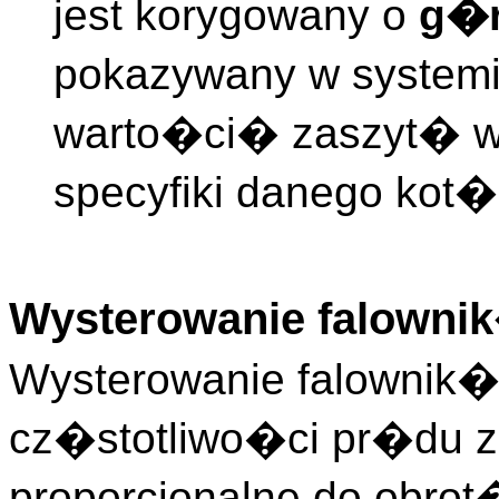
jest korygowany o
g�
pokazywany w systemi
warto�ci� zaszyt� w 
specyfiki danego kot�
Wysterowanie falowni
Wysterowanie falownik�w
cz�stotliwo�ci pr�du za
proporcjonalne do obrot