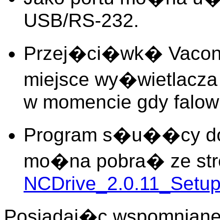
USB/RS-232.
Przej�ci�wk� Vacon
miejsce wy�wietlacza 
w momencie gdy falowni
Program s�u��cy do k
mo�na pobra� ze stro
NCDrive_2.0.11_Setu
Posiadaj�c wspomniane