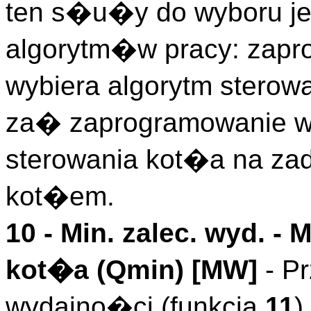
ten s�u�y do wyboru j
algorytm�w pracy: zapr
wybiera algorytm stero
za� zaprogramowanie wa
sterowania kot�a na z
kot�em.
10 -
Min. zalec. wyd.
- 
kot�a (
Qmin
)
[MW]
- P
wydajno�ci (funkcja
11
)