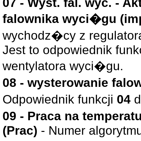
07 -
Wyst. fal. wyc.
- Ak
falownika wyci�gu (
im
wychodz�cy z regulator
Jest to odpowiednik funk
wentylatora wyci�gu.
08 - wysterowanie falo
Odpowiednik funkcji
04
d
09 -
Praca na temperat
(
Prac
)
- Numer algorytmu