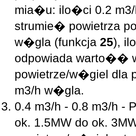
mia�u: ilo�ci 0.2 m3
strumie� powietrza p
w�gla (funkcja
25
), i
odpowiada warto�� w
powietrze/w�giel dla 
m3/h w�gla.
0.4
m3/h - 0.8 m3/h - 
ok. 1.5MW do ok. 3M