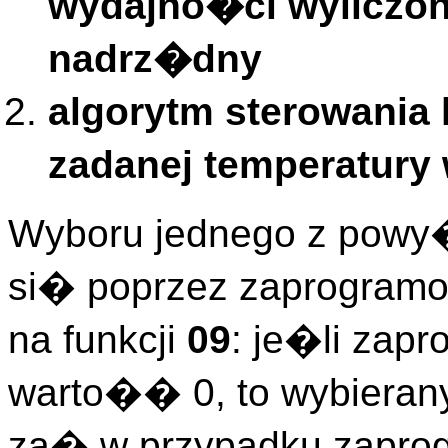
wydajno�ci wyliczone
nadrz�dny
algorytm sterowania
zadanej temperatury
Wyboru jednego z powy
si� poprzez zaprogramo
na funkcji
09
: je�li zap
warto�� 0, to wybierany
za� w przypadku zapro