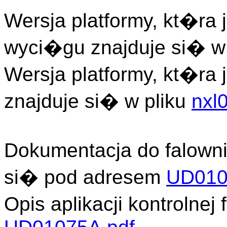
Wersja platformy, kt�ra j
wyci�gu znajduje si� w
Wersja platformy, kt�ra
znajduje si� w pliku
nxl
Dokumentacja do falown
si� pod adresem
UD010
Opis aplikacji kontroln