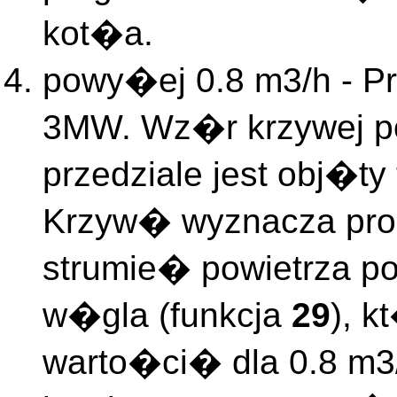
kot�a.
powy�ej 0.8 m3/h - P
3MW. Wz�r krzywej po
przedziale jest obj�t
Krzyw� wyznacza pr
strumie� powietrza p
w�gla (funkcja
29
), k
warto�ci� dla 0.8 m3