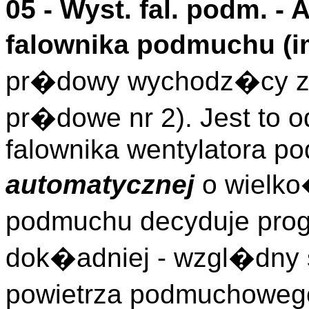
05 -
Wyst. fal. podm.
- 
falownika podmuchu (
i
pr�dowy wychodz�cy z 
pr�dowe nr 2). Jest to o
falownika wentylatora 
automatycznej
o wielko
podmuchu decyduje prog
dok�adniej - wzgl�dny
powietrza podmuchowego