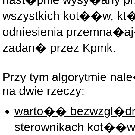
wszystkich kot��w, kt
odniesienia przemna�
zadan� przez Kpmk.
Przy tym algorytmie na
na dwie rzeczy:
warto�� bezwzgl�d
sterownikach kot��