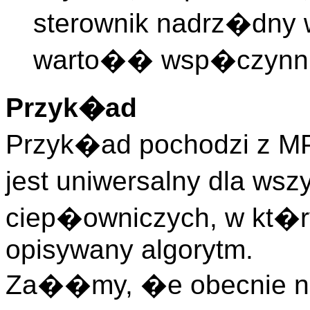
sterownik nadrz�dny 
warto�� wsp�czynn
Przyk�ad
Przyk�ad pochodzi z MP
jest uniwersalny dla ws
ciep�owniczych, w kt�r
opisywany algorytm.
Za��my, �e obecnie na