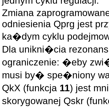
jednym cyklu regulacji.
Zmiana zaprogramowane
odniesienia Qprg jest p
ka�dym cyklu podejmowa
Dla unikni�cia rezonan
ograniczenie: �eby zwi
musi by� spe�niony wa
QkX (funkcja
11
) jest m
skorygowanej Qskr (funk