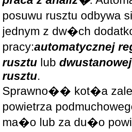
posuwu rusztu odbywa si
jednym z dw�ch dodatk
pracy:
automatycznej r
rusztu
lub
dwustanowe
rusztu
.
Sprawno�� kot�a zale
powietrza podmuchowego.
ma�o lub za du�o powie