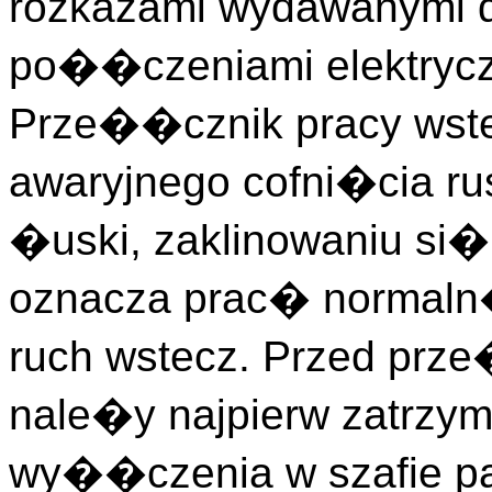
rozkazami wydawanymi d
po��czeniami elektrycz
Prze��cznik pracy wste
awaryjnego cofni�cia ru
�uski, zaklinowaniu si�
oznacza prac� normaln
ruch wstecz. Przed prz
nale�y najpierw zatrzym
wy��czenia w szafie pa