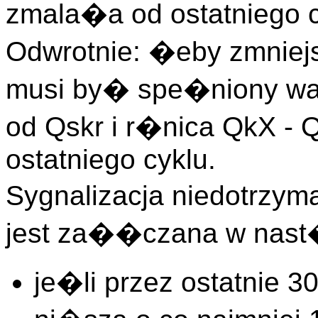
zmala�a od ostatniego 
Odwrotnie: �eby zmniej
musi by� spe�niony war
od Qskr i r�nica QkX - 
ostatniego cyklu.
Sygnalizacja niedotrzym
jest za��czana w nast
je�li przez ostatnie