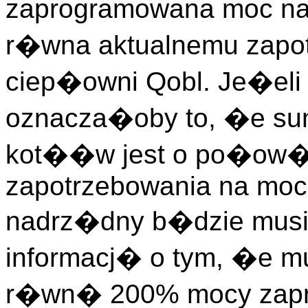
zaprogramowana moc na 
r�wna aktualnemu zapo
ciep�owni Qobl. Je�eli
oznacza�oby to, �e s
kot��w jest o po�ow�
zapotrzebowania na moc 
nadrz�dny b�dzie mu
informacj� o tym, �e
r�wn� 200% mocy zapr