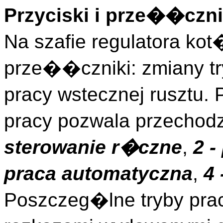
Przyciski i prze��czni
Na szafie regulatora ko
prze��czniki: zmiany t
pracy wstecznej rusztu.
pracy pozwala przechod
sterowanie r�czne
,
2 -
praca automatyczna
,
4 
Poszczeg�lne tryby pra