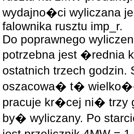
wydajno�ci wyliczana j
falownika rusztu imp_r.
Do poprawnego wyliczen
potrzebna jest �rednia
ostatnich trzech godzin.
oszacowa� t� wielko�� 
pracuje kr�cej ni� trzy
by� wyliczany. Po starc
jest przelicznik 4MW = 