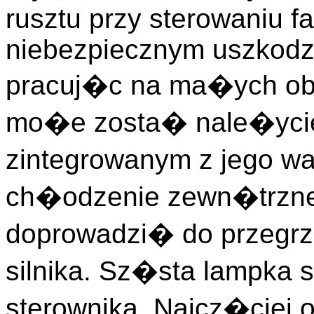
rusztu przy sterowaniu fa
niebezpiecznym uszkodze
pracuj�c na ma�ych obro
mo�e zosta� nale�ycie
zintegrowanym z jego w
ch�odzenie zewn�trzne
doprowadzi� do przegrza
silnika. Sz�sta lampka 
sterownika. Najcz�ciej