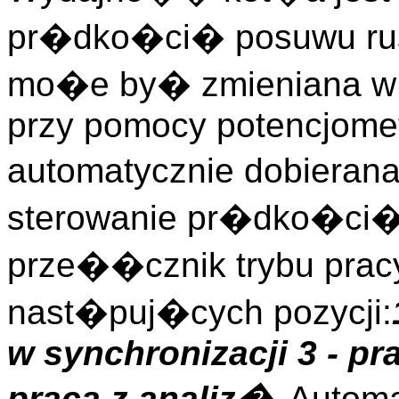
pr�dko�ci� posuwu ru
mo�e by� zmieniana w 
przy pomocy potencjomet
automatycznie dobieran
sterowanie pr�dko�ci�
prze��cznik trybu pracy
nast�puj�cych pozycji:
w synchronizacji
3 - p
praca z analiz�
. Autom