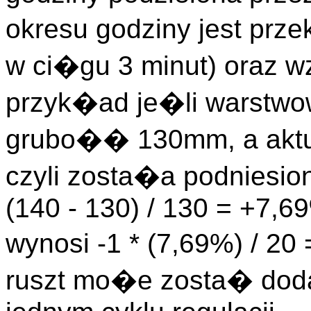
okresu godziny jest pr
w ci�gu 3 minut) oraz w
przyk�ad je�li warstw
grubo�� 130mm, a akt
czyli zosta�a podniesio
(140 - 130) / 130 = +7,6
wynosi -1 * (7,69%) / 20
ruszt mo�e zosta� doda