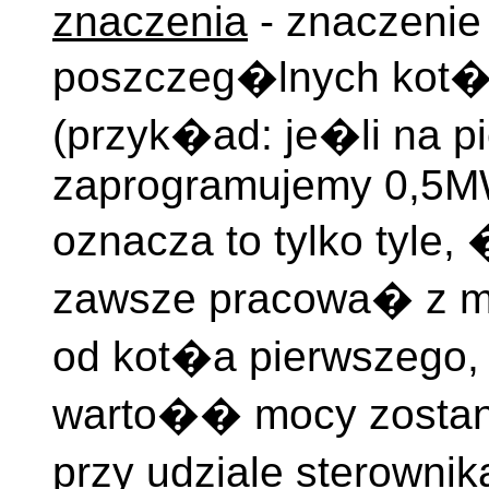
znaczenia
- znaczenie 
poszczeg�lnych ko
(przyk�ad: je�li na p
zaprogramujemy 0,5MW
oznacza to tylko tyle
zawsze pracowa� z 
od kot�a pierwszego
warto�� mocy zostani
przy udziale sterowni