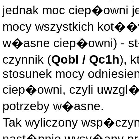
jednak moc ciep�owni j
mocy wszystkich kot��
w�asne ciep�owni) - st�
czynnik (
Qobl / Qc1h
), 
stosunek mocy odniesien
ciep�owni, czyli uwzgl
potrzeby w�asne.
Tak wyliczony wsp�czyn
nast�pnie wysy�any pr