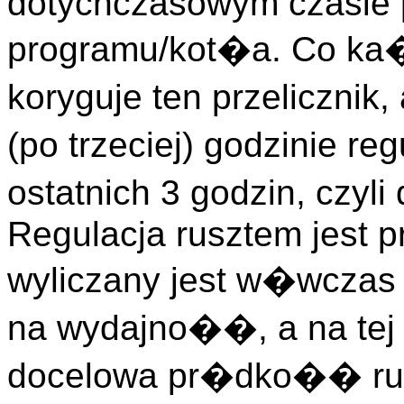
dotychczasowym czasie p
programu/kot�a. Co ka�
koryguje ten przelicznik
(po trzeciej) godzinie re
ostatnich 3 godzin, czyl
Regulacja rusztem jest 
wyliczany jest w�wczas 
na wydajno��, a na tej 
docelowa pr�dko�� rusz