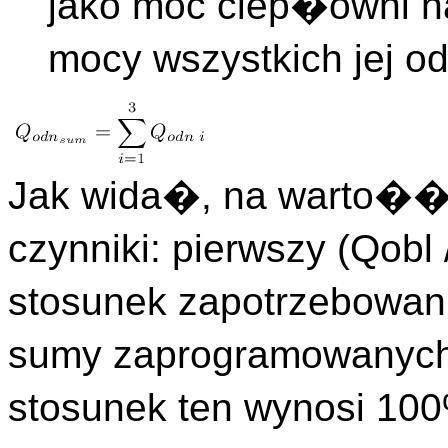
jako moc ciep�owni 
mocy wszystkich jej 
Jak wida�, na warto�
czynniki: pierwszy (Qobl
stosunek zapotrzebowan
sumy zaprogramowanyc
stosunek ten wynosi 100