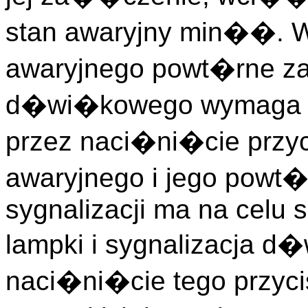
stan awaryjny min��. W 
awaryjnego powt�rne 
d�wi�kowego wymaga w
przez naci�ni�cie przyc
awaryjnego i jego powt�r
sygnalizacji ma na celu 
lampki i sygnalizacja 
naci�ni�cie tego przy