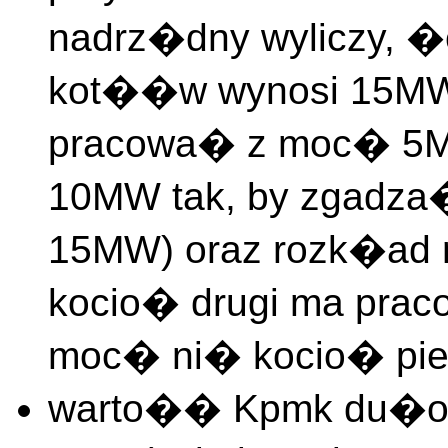
nadrz�dny wyliczy, �
kot��w wynosi 15MW,
pracowa� z moc� 5MW
10MW tak, by zgadza�
15MW) oraz rozk�ad 
kocio� drugi ma pra
moc� ni� kocio� pie
warto�� Kpmk du�o 