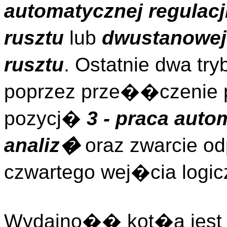
automatycznej regulac
rusztu
lub
dwustanowe
rusztu
. Ostatnie dwa tr
poprzez prze��czenie 
pozycj�
3 - praca aut
analiz�
oraz zwarcie od
czwartego wej�cia logic
Wydajno�� kot�a jest 