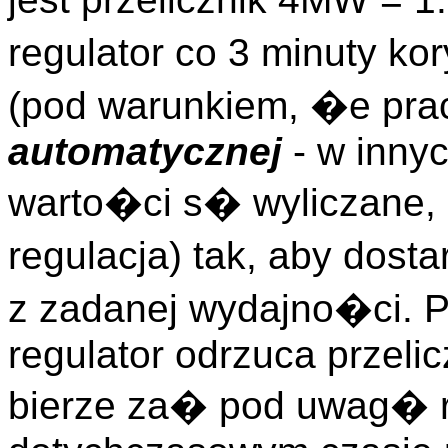
regulator co 3 minuty k
(pod warunkiem, �e pra
automatycznej
- w inny
warto�ci s� wyliczane, 
regulacja) tak, aby dosta
z zadanej wydajno�ci. P
regulator odrzuca przel
bierze za� pod uwag� r