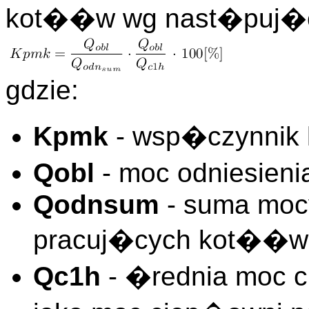
kot��w wg nast�puj�c
gdzie:
Kpmk
- wsp�czynnik
Qobl
- moc odniesieni
Qodnsum
- suma mocy
pracuj�cych kot��w
Qc1h
- �rednia moc ci