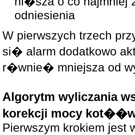
ni�sza o co najmnie
odniesienia
W pierwszych trzech p
si� alarm dodatkowo a
r�wnie� mniejsza od wy
Algorytm wyliczania 
korekcji mocy kot��
Pierwszym krokiem jest w