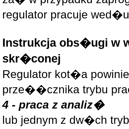
regulator pracuje wed�u
Instrukcja obs�ugi w 
skr�conej
Regulator kot�a powini
prze��cznika trybu pr
4 - praca z analiz�
lub jednym z dw�ch tr