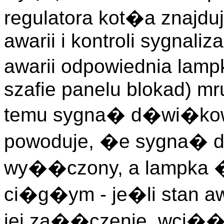
regulatora kot�a znajdu
awarii i kontroli sygnaliz
awarii odpowiednia lamp
szafie panelu blokad) mr
temu sygna� d�wi�kowy
powoduje, �e sygna� 
wy��czony, a lampka 
ci�g�ym - je�li stan a
jej za��czenie, wci�� t