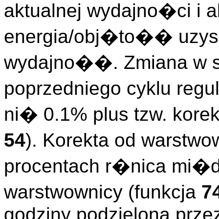
aktualnej wydajno�ci i 
energia/obj�to�� uzy
wydajno��. Zmiana w s
poprzedniego cyklu reg
ni� 0.1% plus tzw. korek
54
). Korekta od warstw
procentach r�nica mi�
warstwownicy (funkcja
7
godziny podzielona prze