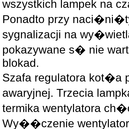
wszystkich lampek na cz
Ponadto przy naci�ni�ty
sygnalizacji na wy�wiet
pokazywane s� nie wart
blokad.
Szafa regulatora kot�a p
awaryjnej. Trzecia lamp
termika wentylatora ch�
Wy��czenie wentylator