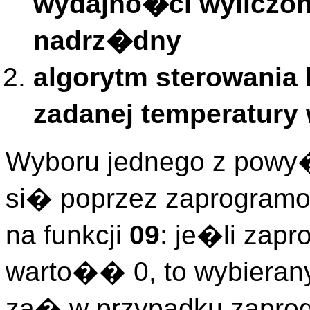
wydajno�ci wyliczone
nadrz�dny
algorytm sterowania
zadanej temperatury
Wyboru jednego z powy
si� poprzez zaprogramo
na funkcji
09
: je�li zap
warto�� 0, to wybierany
za� w przypadku zapro