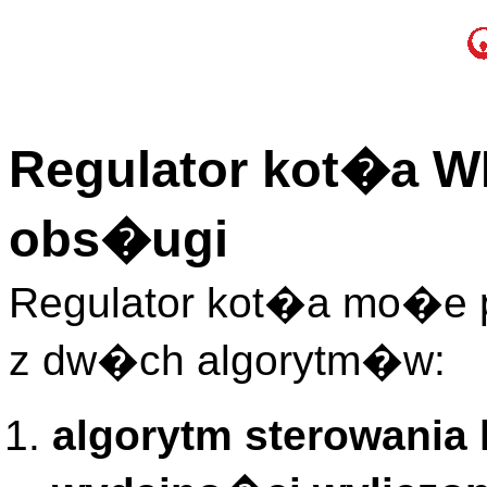
Regulator kot�a WR
obs�ugi
Regulator kot�a mo�e
z dw�ch algorytm�w:
algorytm sterowania