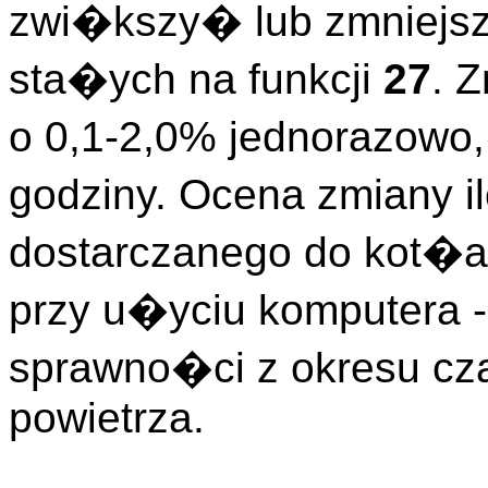
zwi�kszy� lub zmniejs
sta�ych na funkcji
27
. 
o 0,1-2,0% jednorazowo,
godziny. Ocena zmiany i
dostarczanego do kot�
przy u�yciu komputera -
sprawno�ci z okresu cza
powietrza.