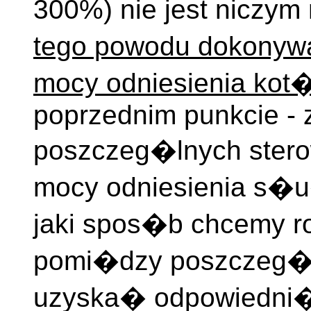
300%) nie jest niczym
tego powodu dokonyw
mocy odniesienia ko
poprzednim punkcie -
poszczeg�lnych ster
mocy odniesienia s�u
jaki spos�b chcemy
pomi�dzy poszczeg�l
uzyska� odpowiedni