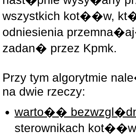
wszystkich kot��w, kt
odniesienia przemna�
zadan� przez Kpmk.
Przy tym algorytmie na
na dwie rzeczy:
warto�� bezwzgl�d
sterownikach kot��