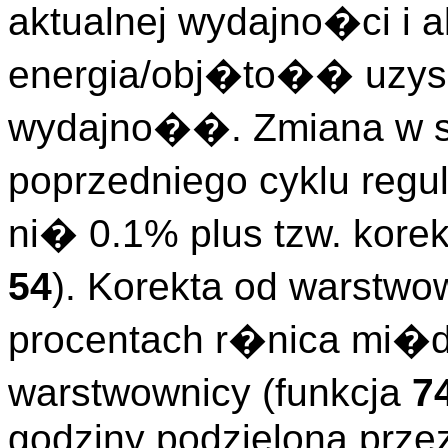
aktualnej wydajno�ci i 
energia/obj�to�� uzy
wydajno��. Zmiana w s
poprzedniego cyklu reg
ni� 0.1% plus tzw. korek
54
). Korekta od warstw
procentach r�nica mi�
warstwownicy (funkcja
7
godziny podzielona prze