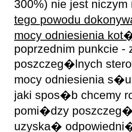
300%) nie jest niczym
tego powodu dokonyw
mocy odniesienia ko
poprzednim punkcie -
poszczeg�lnych ster
mocy odniesienia s�u
jaki spos�b chcemy
pomi�dzy poszczeg�l
uzyska� odpowiedni