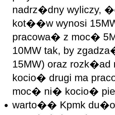
nadrz�dny wyliczy, �
kot��w wynosi 15MW,
pracowa� z moc� 5MW
10MW tak, by zgadza�
15MW) oraz rozk�ad 
kocio� drugi ma pra
moc� ni� kocio� pie
warto�� Kpmk du�o 