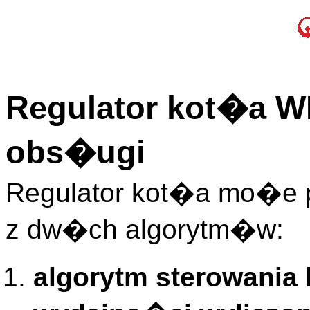
Regulator kot�a WR
obs�ugi
Regulator kot�a mo�e
z dw�ch algorytm�w:
algorytm sterowania