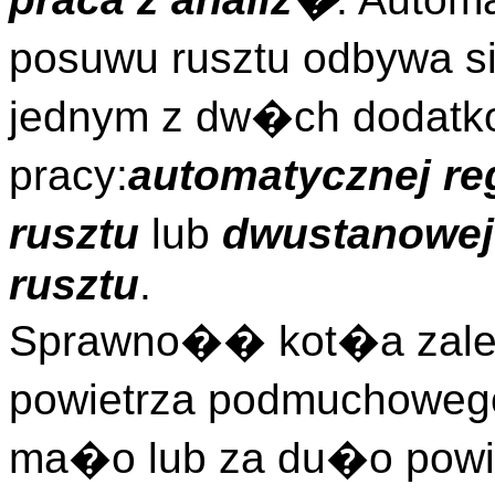
posuwu rusztu odbywa si
jednym z dw�ch dodatk
pracy:
automatycznej r
rusztu
lub
dwustanowe
rusztu
.
Sprawno�� kot�a zale
powietrza podmuchowego.
ma�o lub za du�o powie