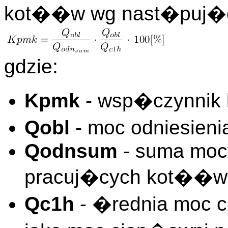
kot��w wg nast�puj�c
gdzie:
Kpmk
- wsp�czynnik
Qobl
- moc odniesieni
Qodnsum
- suma mocy
pracuj�cych kot��w
Qc1h
- �rednia moc ci