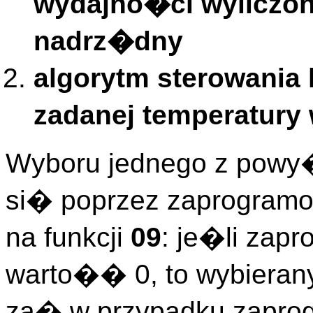
wydajno�ci wyliczone
nadrz�dny
algorytm sterowania
zadanej temperatury
Wyboru jednego z powy
si� poprzez zaprogramo
na funkcji
09
: je�li zap
warto�� 0, to wybierany
za� w przypadku zapro