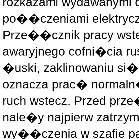
rozkazami wydawanymi d
po��czeniami elektrycz
Prze��cznik pracy wste
awaryjnego cofni�cia ru
�uski, zaklinowaniu si�
oznacza prac� normaln
ruch wstecz. Przed prz
nale�y najpierw zatrzym
wy��czenia w szafie pa