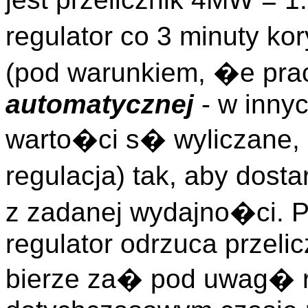
regulator co 3 minuty k
(pod warunkiem, �e pra
automatycznej
- w inny
warto�ci s� wyliczane, 
regulacja) tak, aby dosta
z zadanej wydajno�ci. P
regulator odrzuca przel
bierze za� pod uwag� r