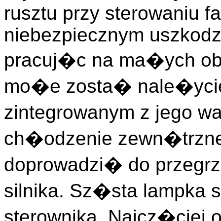
rusztu przy sterowaniu fa
niebezpiecznym uszkodze
pracuj�c na ma�ych obro
mo�e zosta� nale�ycie
zintegrowanym z jego w
ch�odzenie zewn�trzne
doprowadzi� do przegrza
silnika. Sz�sta lampka 
sterownika. Najcz�ciej