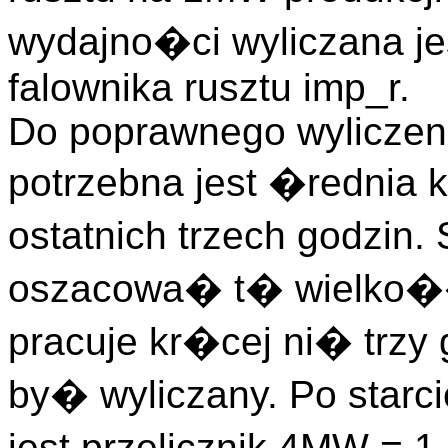
wydajno�ci wyliczana j
falownika rusztu imp_r.
Do poprawnego wyliczen
potrzebna jest �rednia
ostatnich trzech godzin.
oszacowa� t� wielko�� 
pracuje kr�cej ni� trzy
by� wyliczany. Po starc
jest przelicznik 4MW = 