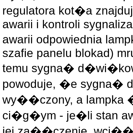
regulatora kot�a znajdu
awarii i kontroli sygnaliz
awarii odpowiednia lamp
szafie panelu blokad) mr
temu sygna� d�wi�kowy
powoduje, �e sygna� 
wy��czony, a lampka 
ci�g�ym - je�li stan a
jej za��czenie, wci�� t