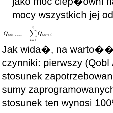
jako moc ciep�owni 
mocy wszystkich jej 
Jak wida�, na warto�
czynniki: pierwszy (Qobl
stosunek zapotrzebowan
sumy zaprogramowanyc
stosunek ten wynosi 100