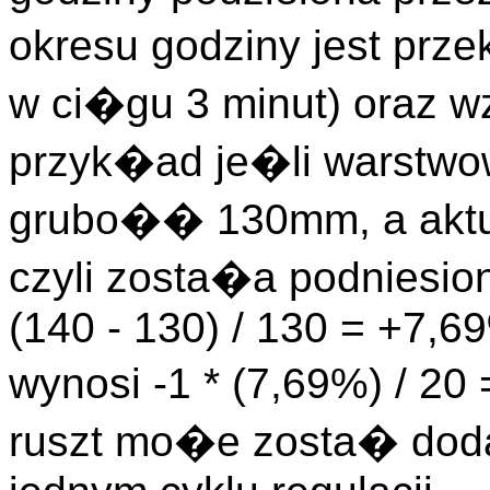
okresu godziny jest pr
w ci�gu 3 minut) oraz w
przyk�ad je�li warstw
grubo�� 130mm, a akt
czyli zosta�a podniesio
(140 - 130) / 130 = +7,6
wynosi -1 * (7,69%) / 20
ruszt mo�e zosta� doda