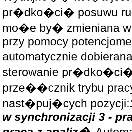
pr�dko�ci� posuwu ru
mo�e by� zmieniana w 
przy pomocy potencjomet
automatycznie dobieran
sterowanie pr�dko�ci�
prze��cznik trybu pracy
nast�puj�cych pozycji:
w synchronizacji
3 - p
praca z analiz�
. Autom