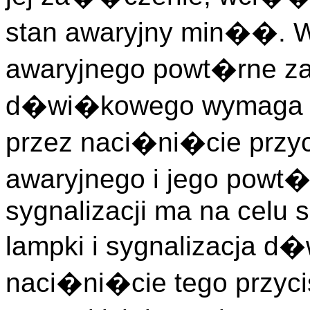
stan awaryjny min��. W 
awaryjnego powt�rne 
d�wi�kowego wymaga w
przez naci�ni�cie przyc
awaryjnego i jego powt�r
sygnalizacji ma na celu 
lampki i sygnalizacja 
naci�ni�cie tego przy