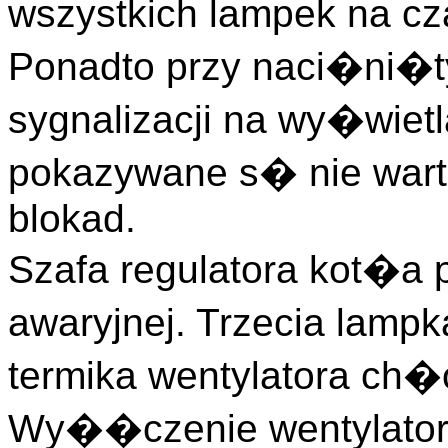
wszystkich lampek na cz
Ponadto przy naci�ni�ty
sygnalizacji na wy�wiet
pokazywane s� nie wart
blokad.
Szafa regulatora kot�a p
awaryjnej. Trzecia lamp
termika wentylatora ch�
Wy��czenie wentylator