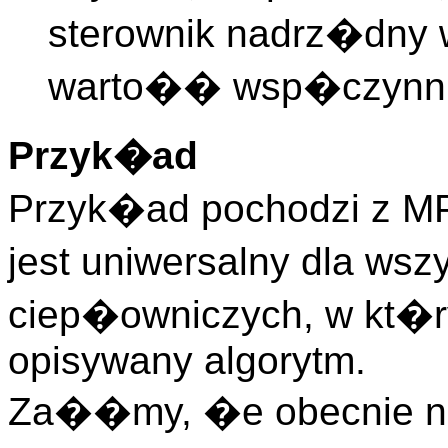
sterownik nadrz�dny 
warto�� wsp�czynn
Przyk�ad
Przyk�ad pochodzi z MP
jest uniwersalny dla ws
ciep�owniczych, w kt�r
opisywany algorytm.
Za��my, �e obecnie na