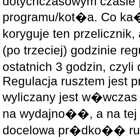
dotychczasowym czasie p
programu/kot�a. Co ka�
koryguje ten przelicznik
(po trzeciej) godzinie re
ostatnich 3 godzin, czyl
Regulacja rusztem jest 
wyliczany jest w�wczas 
na wydajno��, a na tej 
docelowa pr�dko�� rusz