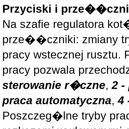
Przyciski i prze��czni
Na szafie regulatora ko
prze��czniki: zmiany t
pracy wstecznej rusztu.
pracy pozwala przechod
sterowanie r�czne
,
2 -
praca automatyczna
,
4 
Poszczeg�lne tryby pra