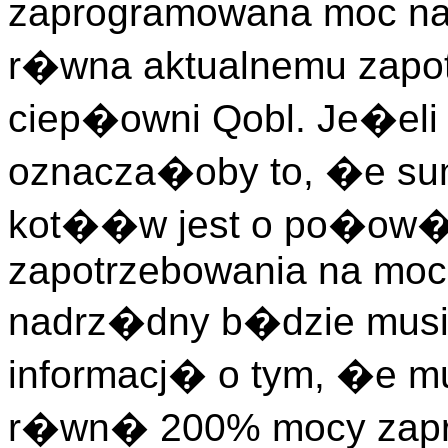
zaprogramowana moc na 
r�wna aktualnemu zapo
ciep�owni Qobl. Je�eli
oznacza�oby to, �e s
kot��w jest o po�ow�
zapotrzebowania na moc 
nadrz�dny b�dzie mu
informacj� o tym, �e
r�wn� 200% mocy zapr