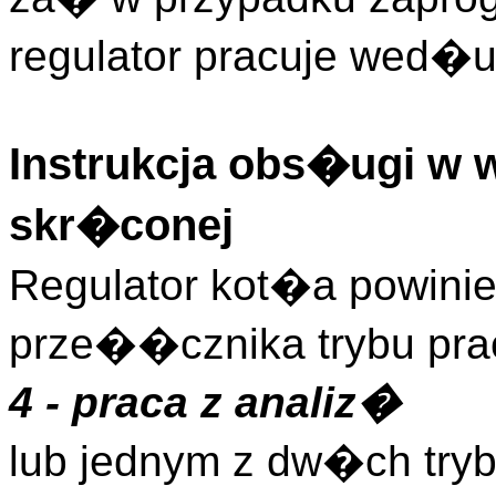
regulator pracuje wed�u
Instrukcja obs�ugi w 
skr�conej
Regulator kot�a powini
prze��cznika trybu pr
4 - praca z analiz�
lub jednym z dw�ch tr