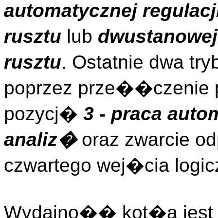
automatycznej regulac
rusztu
lub
dwustanowe
rusztu
. Ostatnie dwa tr
poprzez prze��czenie 
pozycj�
3 - praca aut
analiz�
oraz zwarcie od
czwartego wej�cia logic
Wydajno�� kot�a jest 