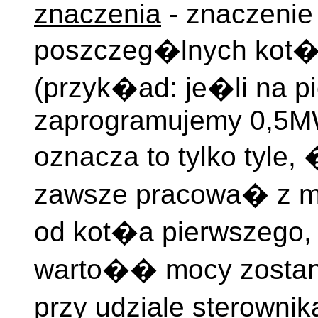
znaczenia
- znaczenie 
poszczeg�lnych ko
(przyk�ad: je�li na p
zaprogramujemy 0,5MW
oznacza to tylko tyle
zawsze pracowa� z 
od kot�a pierwszego
warto�� mocy zostani
przy udziale sterowni