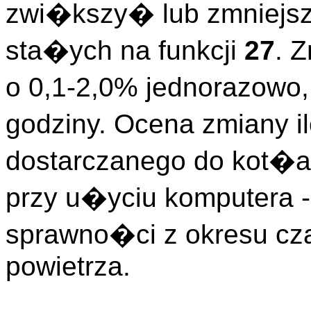
zwi�kszy� lub zmniejs
sta�ych na funkcji
27
. 
o 0,1-2,0% jednorazowo,
godziny. Ocena zmiany i
dostarczanego do kot�
przy u�yciu komputera -
sprawno�ci z okresu cza
powietrza.