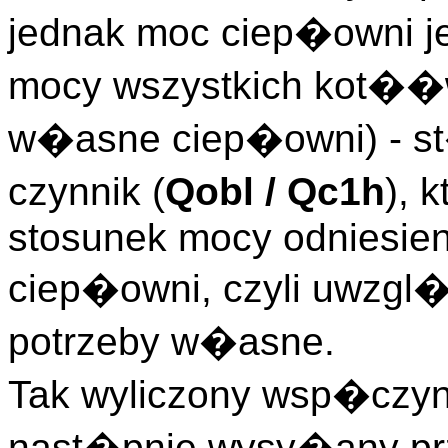
jednak moc ciep�owni j
mocy wszystkich kot��
w�asne ciep�owni) - st�
czynnik (
Qobl / Qc1h
), 
stosunek mocy odniesien
ciep�owni, czyli uwzgl
potrzeby w�asne.
Tak wyliczony wsp�czyn
nast�pnie wysy�any pr