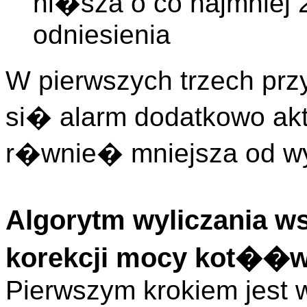
ni�sza o co najmnie
odniesienia
W pierwszych trzech p
si� alarm dodatkowo a
r�wnie� mniejsza od wy
Algorytm wyliczania 
korekcji mocy kot��
Pierwszym krokiem jest w