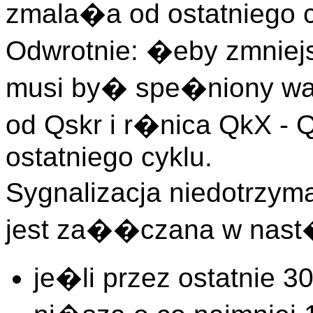
zmala�a od ostatniego 
Odwrotnie: �eby zmniej
musi by� spe�niony war
od Qskr i r�nica QkX - 
ostatniego cyklu.
Sygnalizacja niedotrzym
jest za��czana w nast
je�li przez ostatnie