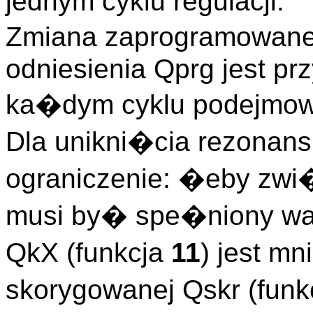
jednym cyklu regulacji.
Zmiana zaprogramowane
odniesienia Qprg jest p
ka�dym cyklu podejmowa
Dla unikni�cia rezonan
ograniczenie: �eby zwi
musi by� spe�niony wa
QkX (funkcja
11
) jest m
skorygowanej Qskr (funk