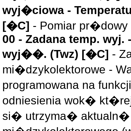
wyj�ciowa
- Temperatu
[�C]
- Pomiar pr�dowy 
00 -
Zadana temp. wyj.
-
wyj��. (
Twz
)
[�C]
- Z
mi�dzykolektorowe - W
programowana na funkcj
odniesienia wok� kt�rej
si� utrzyma� aktualn�