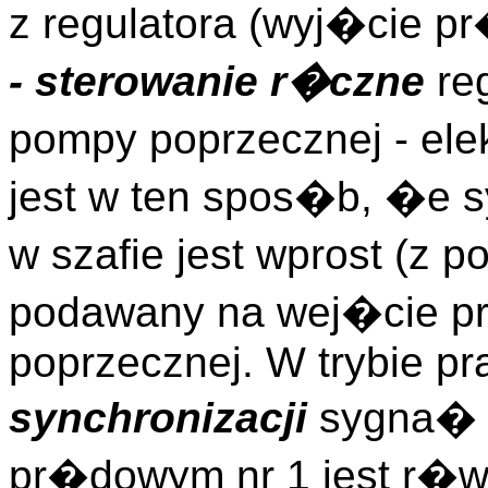
z regulatora (wyj�cie p
- sterowanie r�czne
reg
pompy poprzecznej - el
jest w ten spos�b, �e 
w szafie jest wprost (z 
podawany na wej�cie p
poprzecznej. W trybie p
synchronizacji
sygna� 
pr�dowym nr 1 jest r�w