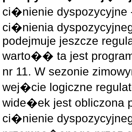
ci�nienie dyspozycyjne 
ci�nienia dyspozycyjnego
podejmuje jeszcze regula
warto�� ta jest progra
nr 11. W sezonie zimo
wej�cie logiczne regul
wide�ek jest obliczona 
ci�nienie dyspozycyjneg