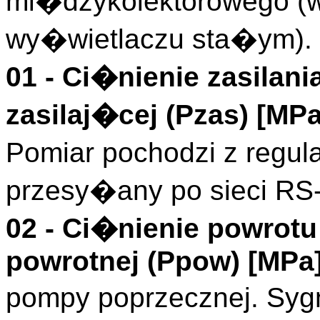
mi�dzykolektorowego (
wy�wietlaczu sta�ym).
01 -
Ci�nienie zasilani
zasilaj�cej (
Pzas
)
[MPa
Pomiar pochodzi z regul
przesy�any po sieci RS
02 -
Ci�nienie powrotu
powrotnej (
Ppow
)
[MPa
pompy poprzecznej. S