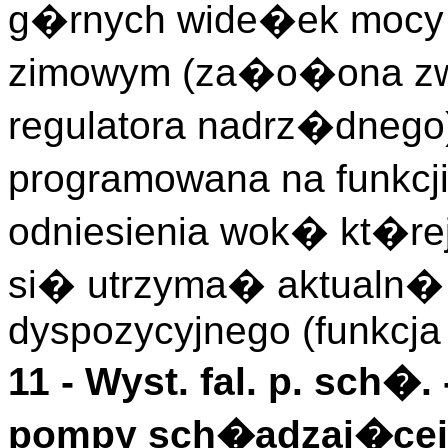
g�rnych wide�ek mocy 
zimowym (za�o�ona zwo
regulatora nadrz�dnego
programowana na funkcj
odniesienia wok� kt�rej
si� utrzyma� aktualn�
dyspozycyjnego (funkcj
11 -
Wyst. fal. p. sch�.
pompy sch�adzaj�cej