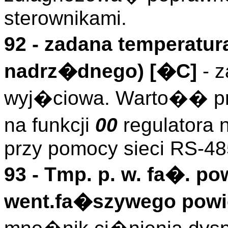
sterownikami.
92 - zadana temperatur
nadrz�dnego) [�C]
- z
wyj�ciowa. Warto�� pr
na funkcji
00
regulatora
przy pomocy sieci RS-48
93 -
Tmp. p. w. fa�. po
went.fa�szywego powie