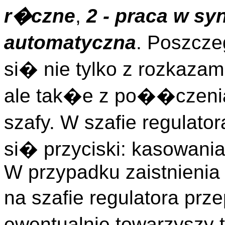
r�czne
,
2 - praca w sy
automatyczna
. Poszcz
si� nie tylko z rozkaza
ale tak�e z po��czeni
szafy. W szafie regula
si� przyciski: kasowania a
W przypadku zaistnienia
na szafie regulatora p
ewentualnie towarzysz