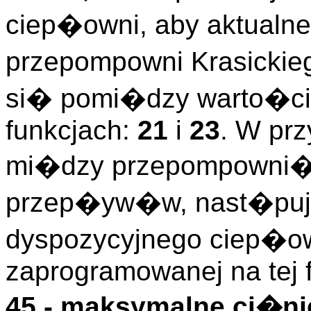
ciep�owni, aby aktualne
przepompowni Krasickie
si� pomi�dzy warto�ci
funkcjach:
21
i
23
. W prz
mi�dzy przepompowni� 
przep�yw�w, nast�puje
dyspozycyjnego ciep�ow
zaprogramowanej na tej f
45 - maksymalne ci�ni