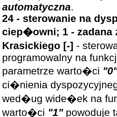
automatyczna
.
24 - sterowanie na dysp
ciep�owni; 1 - zadana
Krasickiego [-]
- sterow
programowalny na funkcj
parametrze warto�ci
"0
ci�nienia dyspozycyjne
wed�ug wide�ek na fu
warto�ci
"1"
powoduje t