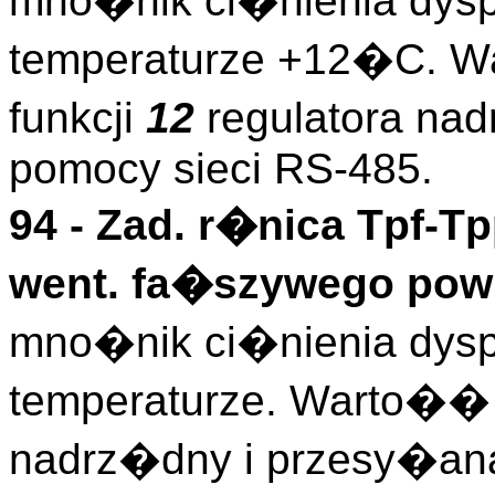
mno�nik ci�nienia dysp
temperaturze +12�C. 
funkcji
12
regulatora na
pomocy sieci RS-485.
94 -
Zad. r�nica Tpf-T
went. fa�szywego powie
mno�nik ci�nienia dysp
temperaturze. Warto�� 
nadrz�dny i przesy�ana