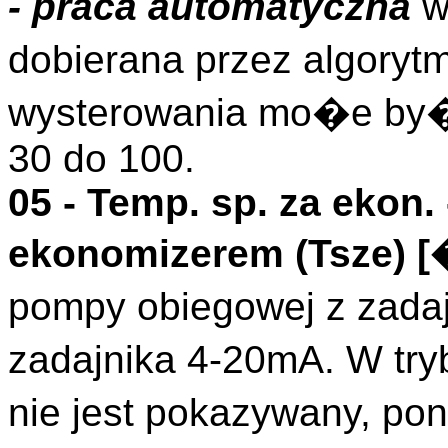
- praca automatyczna
w
dobierana przez algory
wysterowania mo�e by�
30 do 100.
05 -
Temp. sp. za ekon.
ekonomizerem (
Tsze
)
[
pompy obiegowej z zada
zadajnika 4-20mA. W try
nie jest pokazywany, p