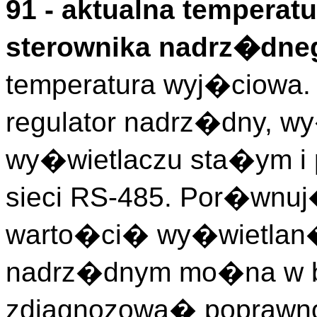
91 - aktualna temperat
sterownika nadrz�dne
temperatura wyj�ciowa
regulator nadrz�dny, wy
wy�wietlaczu sta�ym i
sieci RS-485. Por�wnu
warto�ci� wy�wietlan�
nadrz�dnym mo�na w b
zdiagnozowa� poprawno