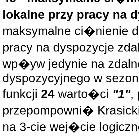
lokalne przy pracy na
maksymalne ci�nienie dy
pracy na dyspozycje zd
wp�yw jedynie na zdaln
dyspozycyjnego w sezon
funkcji
24
warto�ci
"1"
,
przepompowni� Krasick
na 3-cie wej�cie logicz