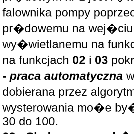
falownika pompy poprze
pr�dowemu na wej�ciu 
wy�wietlanemu na funkc
na funkcjach
02
i
03
pokr
- praca automatyczna
w
dobierana przez algory
wysterowania mo�e by�
30 do 100.