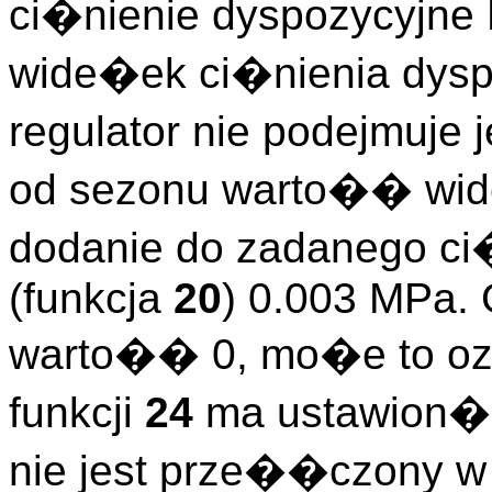
ci�nienie dyspozycyjne 
wide�ek ci�nienia dysp
regulator nie podejmuje 
od sezonu warto�� wide
dodanie do zadanego ci
(funkcja
20
) 0.003 MPa. 
warto�� 0, mo�e to oz
funkcji
24
ma ustawion
nie jest prze��czony 