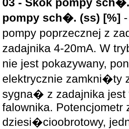
03 -
Skok pompy sch�
pompy sch�. (
ss
)
[%]
-
pompy poprzecznej z za
zadajnika 4-20mA. W try
nie jest pokazywany, p
elektrycznie zamkni�ty 
sygna� z zadajnika jes
falownika. Potencjometr 
dziesi�cioobrotowy, jed