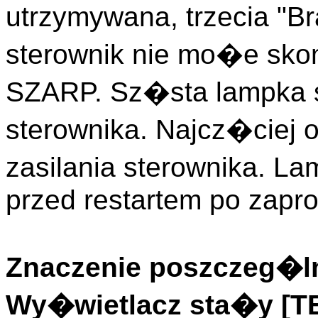
utrzymywana, trzecia "Br
sterownik nie mo�e sk
SZARP. Sz�sta lampka s
sterownika. Najcz�ciej
zasilania sterownika. L
przed restartem po zapr
Znaczenie poszczeg�ln
Wy�wietlacz sta�y [