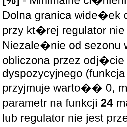
[%]
- Minimalne ci�nieni
Dolna granica wide�ek 
przy kt�rej regulator nie
Niezale�nie od sezonu
obliczona przez odj�cie
dyspozycyjnego (funkcj
przyjmuje warto�� 0, 
parametr na funkcji
24
ma
lub regulator nie jest 