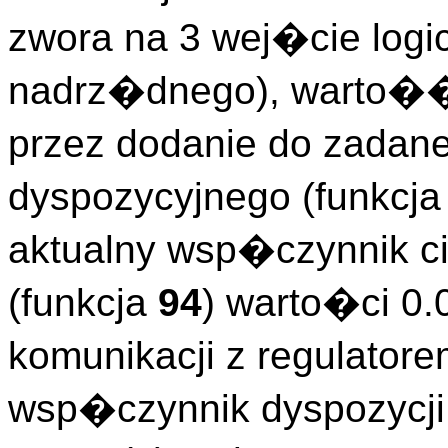
zwora na 3 wej�cie logi
nadrz�dnego), warto��
przez dodanie do zadan
dyspozycyjnego (funkcj
aktualny wsp�czynnik c
(funkcja
94
) warto�ci 0
komunikacji z regulator
wsp�czynnik dyspozycji