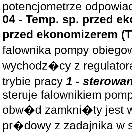
potencjometrze odpowia
04 -
Temp. sp. przed ek
przed ekonomizerem (
T
falownika pompy obieg
wychodz�cy z regulator
trybie pracy
1 - sterowa
steruje falownikiem pomp
obw�d zamkni�ty jest 
pr�dowy z zadajnika w sz