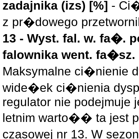
zadajnika (
izs
)
[%]
- Ci�
z pr�dowego przetworni
13 -
Wyst. fal. w. fa�. 
falownika went. fa�sz. 
Maksymalne ci�nienie d
wide�ek ci�nienia dysp
regulator nie podejmuje 
letnim warto�� ta jest
czasowej nr 13. W sez