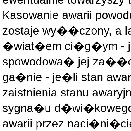
Kasowanie awarii pow
zostaje wy��czony, a 
�wiat�em ci�g�ym - je�
spowodowa� jej za��cz
ga�nie - je�li stan aw
zaistnienia stanu awar
sygna�u d�wi�kowego
awarii przez naci�ni�ci