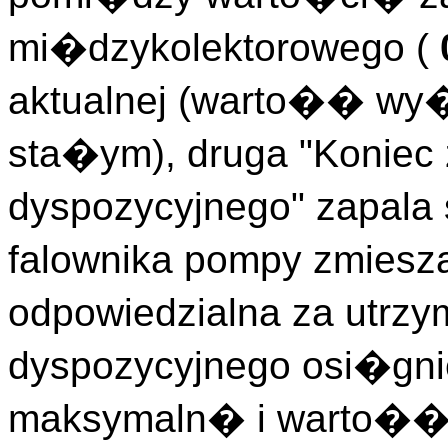
mi�dzykolektorowego (
aktualnej (warto�� wy�
sta�ym), druga "Koniec 
dyspozycyjnego" zapala 
falownika pompy zmiesza
odpowiedzialna za utrzy
dyspozycyjnego osi�gn
maksymaln� i warto�� c