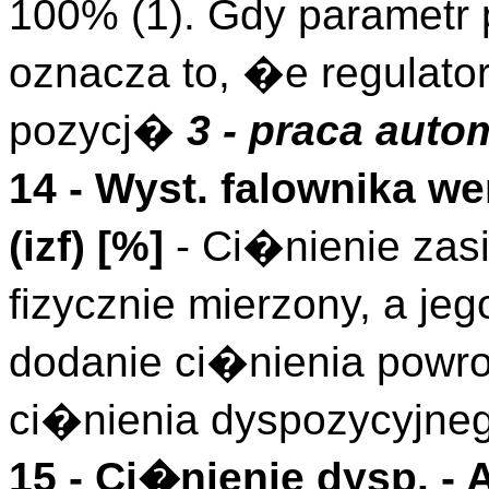
100% (1). Gdy parametr
oznacza to, �e regulato
pozycj�
3 - praca aut
14 - Wyst. falownika we
(
izf
)
[%]
- Ci�nienie zasil
fizycznie mierzony, a j
dodanie ci�nienia powro
ci�nienia dyspozycyjneg
15 -
Ci�nienie dysp.
- 