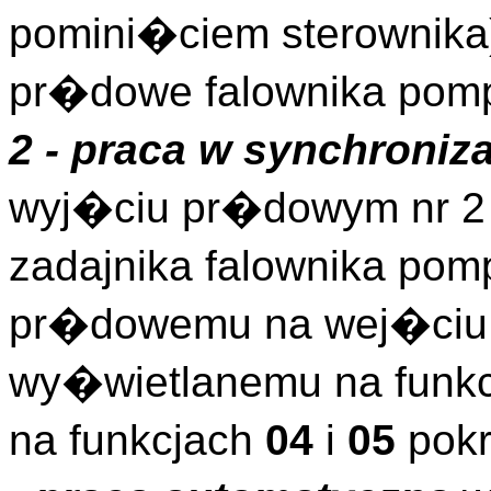
pomini�ciem sterownika
pr�dowe falownika pompy
2 - praca w synchroniza
wyj�ciu pr�dowym nr 2 
zadajnika falownika po
pr�dowemu na wej�ciu 
wy�wietlanemu na funkc
na funkcjach
04
i
05
pokr