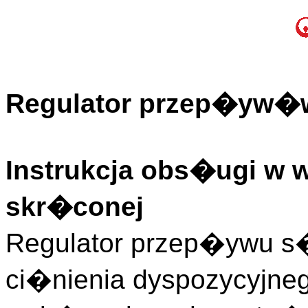
Regulator przep�yw�w 
Instrukcja obs�ugi w 
skr�conej
Regulator przep�ywu s�
ci�nienia dyspozycyjne