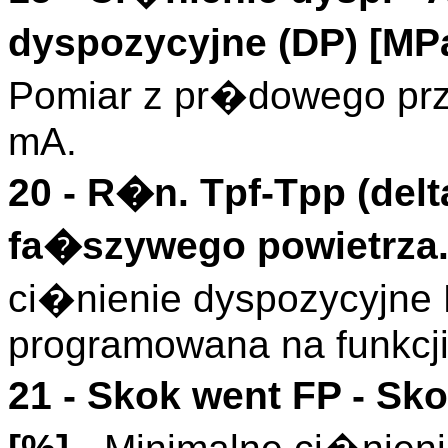
dyspozycyjne (
DP
)
[MP
Pomiar z pr�dowego prze
mA.
20 -
R�n. Tpf-Tpp (delt
fa�szywego powietrza.
ci�nienie dyspozycyjne
programowana na funkcj
21 -
Skok went FP
- Sko