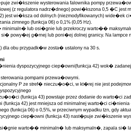
puje zwi�kszenie wysterowania falownika pompy przewa�owej 
owej (z regulatora nadrz�dnego) powi�kszona 0,5 �C jest mn
2) jest wi�ksza od dolnych (niezmodyfikowanych) wide�ek ci
nia zimnego (funkcja 06) o 0,1% (0,05 Hz).
 minimaln� lub osi�gnie lub przekroczy warto�� maksymaln�
i� powy�ej g�rnej lub poni�ej dolnej granicy. Na lampce n
a) dla obu przypadk�w zosta� ustalony na 30 s.
ni
ci�nienia dyspozycyjnego ciep�owni(funkcja 42) wok� zadan
e sterowania pompami przewa�owymi.
rcjonalny P ze stref� nieczu�o�ci, w kt�rej nie jest podejm
dyspozycyjnego
czu�o�ci (funkcja 43) powstaje przez dodanie do warto�ci za
funkcja 42) jest mniejsza od minimalnej warto�ci ci�nienia
ego (funkcja 06) o 0,5%, w przeciwnym wypadku tzn, gdy akt
zycyjnego ciep�owni (funkcja 43) nast�puje zwi�kszenie wys
osi�gnie warto�� minimaln� lub maksymaln�, zapala si� la