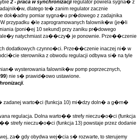
rybie
2 - praca w synchronizacji
regulator powiela sygna� z
adajnik�w, dlatego te� zanim regulator zacznie
we dok�adny pomiar sygna�u pr�dowego z zadajnika
. W przypadku �le zaprogramowanych falownik�w (je�li
lniania (poni�ej 10 sekund) przy zaniku pr�dowego
nale�y natychmiast za��czy� je ponownie. Prze��czenie
h dodatkowych czynno�ci. Prze��czenie inaczej ni� w
ci�cie sterownika z obwodu regulacji odbywa si� na tyle
n� wysterowania falownik�w pomp poprzecznych,
a
99
) nie s� prawid�owo ustawione.
hronizacji
.
k� zadanej warto�ci (funkcja 10) mi�dzy doln� a g�rn�
owana regulacja. Dolna warto�� strefy nieczu�o�ci (funkcja
o�� strefy nieczu�o�ci (funkcja 13) powstaje przez dodanie
wej, za� gdy obydwa wej�cia s� rozwarte, to sterujemy