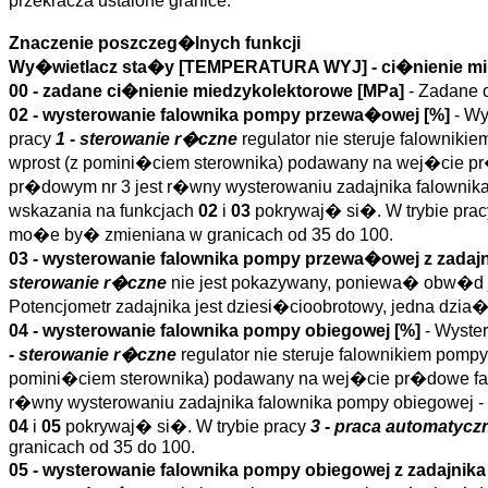
przekracza ustalone granice.
Znaczenie poszczeg�lnych funkcji
Wy�wietlacz sta�y [TEMPERATURA WYJ] - ci�nienie m
00 - zadane ci�nienie miedzykolektorowe [MPa]
- Zadane
02 - wysterowanie falownika pompy przewa�owej [%]
- W
pracy
1 - sterowanie r�czne
regulator nie steruje falownik
wprost (z pomini�ciem sterownika) podawany na wej�cie p
pr�dowym nr 3 jest r�wny wysterowaniu zadajnika falown
wskazania na funkcjach
02
i
03
pokrywaj� si�. W trybie pra
mo�e by� zmieniana w granicach od 35 do 100.
03 - wysterowanie falownika pompy przewa�owej z zadajn
sterowanie r�czne
nie jest pokazywany, poniewa� obw�d je
Potencjometr zadajnika jest dziesi�cioobrotowy, jedna dzi
04 - wysterowanie falownika pompy obiegowej [%]
- Wyste
- sterowanie r�czne
regulator nie steruje falownikiem pomp
pomini�ciem sterownika) podawany na wej�cie pr�dowe fal
r�wny wysterowaniu zadajnika falownika pompy obiegowej
04
i
05
pokrywaj� si�. W trybie pracy
3 - praca automatycz
granicach od 35 do 100.
05 - wysterowanie falownika pompy obiegowej z zadajnika