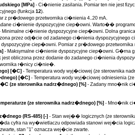
udskiego [MPa]
- Ci�nienie zasilania. Pomiar ten nie jest fi
cyjnego (funkcja
12
).
ar z pr�dowego przetwornika ci�nienia 4..20 mA.
adane ci�nienie dyspozycyjne ciep�owni. Warto�� program
- Minimalne ci�nienie dyspozycyjne ciep�owni. Dolna granica
iczona przez odj�cie od zadanego ci�nienia dyspozycyjnego 
e dyspozycyjne ciep�owni. Pomiar z pr�dowego przetwornika
a]
- Maksymalne ci�nienie dyspozycyjne ciep�owni. G�rna gr
k jest obliczona przez dodanie do zadanego ci�nienia dyspoz
wornika r�nicy ci�nie�.
nego) [�C]
- Temperatura wody wyj�ciowej (ze sterownika nad
z�dnego) [�C]
- Temperatura wody wyj�ciowej odniesienia (ze
2�C (ze sterownika nadrz�dnego) [%]
- Zadany mno�nik ci
emperaturze (ze sterownika nadrz�dnego) [%]
- Mno�nik ci�
z�dnego (RS-485) [-]
- Stan wej�� logicznych (ze sterowni
�da cyfra na wy�wietlaczu odpowiada stanowi wej�cia logiczne
zwarte, stan "1" oznacza wej�cie zwarte.