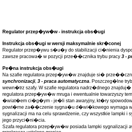
Regulator przep�yw�w - instrukcja obs�ugi
Instrukcja obs�ugi w wersji maksymalnie skr�conej
Regulator przep�ywu s�u�y do stabilizacji ci�nienia dysp
zawsze pracowa� w pozycji prze��cznika trybu pracy
3 - 
Pe�na instrukcja obs�ugi
Na szafie regulatora przep�yw�w znajduje si� prze��cznik
synchronizacji
,
3 - praca automatyczna
. Poszczeg�lne try
wewn�trz szafy. W szafie regulatora nadrz�dnego znajduj� si�
regulatora przep�yw�w mruga i ewentualnie towarzyszy 
�wiat�em ci�g�ym - je�li stan awaryjny, kt�ry spowodowa
powt�rne za��czenie sygna�u d�wi�kowego wymaga wi�c ska
sygnalizacji ma na celu sprawdzenie, czy wszystkie lampki
jego przyci�ni�cia.
Szafa regulatora przep�yw�w posiada lampki sygnalizacji a