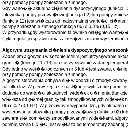
przy pomocy pompy zmieszania zimnego.
Gdy warto�� aktualna ci�nienia dyspozycyjnego (funkcja 12
falownika pompy przewa�owej(funkcja 02) lub pompy zmiesza
(funkcja 12) jest wi�ksza od maksymalnej warto�ci ci�nien
pompy zmieszania zimnego (funkcja 06) o 0,3% (0,15 Hz).
W przypadku,gdy wysterowanie falownika osi�gnie warto��
Cykl regulacji (sprawdzania zakres�w i zmiany wysterowani
Algorytm utrzymania ci�nienia dyspozycyjnego w sezonie
Zadaniem algorytmu w sezonie letnim jest utrzymywanie ak
granic� (funkcje 11 i 13) oraz utrzymywanie zadanej tempe
Gdy jedno w wej�� logicznych nr 3 lub 4 jest zwarte, ci�
przy pomocy pompy zmieszania zimnego.
Algorytm sterowania odbywa si� w oparciu o zmodyfikowany 
na kilka faz. W pierwszej fazie nast�puje wyliczenie pomoc
dodanie do warto�ci aktualnych wide�ek ci�nienia (funkcje
wi�ksza od g�rnej granicy tak zmodyfikowanych wide�ek na
06) o 0/2 (0,1 Hz). W przeciwnym wypadku tzn, gdy aktualna
wysterowania falownika pompy przewa�owej (funkcja 02) lub
zawiera si� pomi�dzy zmodyfikowanymi wide�kami, algorytm
pomniejszona 0,5 �C jest wi�ksza od temperatury zadanej (