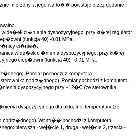
zycznie mierzony, a jego warto�� powstaje przez dodanie
owalna.
 wide�ek ci�nienia dyspozycyjnego, przy kt�rej regulator
ciep�owni (funkcja
40
) -0.01 MPa.
 r�nicy ci�nie�.
anica wide�ek ci�nienia dyspozycyjnego, przy kt�rej
ycyjnego ciep�owni (funkcja
40
) +0.01 MPa.
rz�dnego). Pomiar pochodzi z komputera.
 sterownika nadrz�dnego). Pomiar pochodzi z komputera.
�nienia dyspozycyjnego przy +12�C (ze sterownika
nienia dyspozycyjnego dla aktualnej temperatury (ze
ka nadrz�dnego). Warto�� pochodzi z komputera.
go: pierwsza - wej�cie 1, druga - wej�cie 2, trzecia -