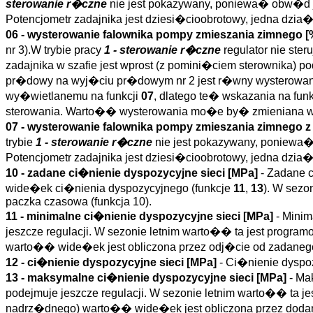
sterowanie r�czne
nie jest pokazywany, poniewa� obw�d je
Potencjometr zadajnika jest dziesi�cioobrotowy, jedna dzi
06 - wysterowanie falownika pompy zmieszania zimnego 
nr 3).W trybie pracy
1 - sterowanie r�czne
regulator nie ste
zadajnika w szafie jest wprost (z pomini�ciem sterownika)
pr�dowy na wyj�ciu pr�dowym nr 2 jest r�wny wysterowan
wy�wietlanemu na funkcji
07
, dlatego te� wskazania na fun
sterowania. Warto�� wysterowania mo�e by� zmieniana w 
07 - wysterowanie falownika pompy zmieszania zimnego z
trybie
1 - sterowanie r�czne
nie jest pokazywany, poniewa� 
Potencjometr zadajnika jest dziesi�cioobrotowy, jedna dzi
10 - zadane ci�nienie dyspozycyjne sieci [MPa]
- Zadane 
wide�ek ci�nienia dyspozycyjnego (funkcje
11
,
13
). W sez
paczka czasowa (funkcja 10).
11 - minimalne ci�nienie dyspozycyjne sieci [MPa]
- Minim
jeszcze regulacji. W sezonie letnim warto�� ta jest prog
warto�� wide�ek jest obliczona przez odj�cie od zadanego
12 - ci�nienie dyspozycyjne sieci [MPa]
- Ci�nienie dyspo
13 - maksymalne ci�nienie dyspozycyjne sieci [MPa]
- Ma
podejmuje jeszcze regulacji. W sezonie letnim warto�� ta 
nadrz�dnego) warto�� wide�ek jest obliczona przez dodan