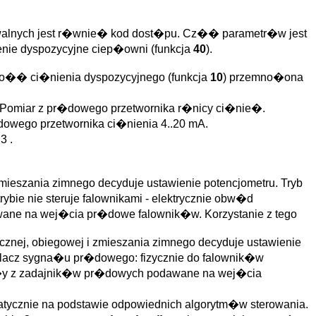
nych jest r�wnie� kod dost�pu. Cz�� parametr�w jest
enie dyspozycyjne ciep�owni (funkcja
40
).
to�� ci�nienia dyspozycyjnego (funkcja
10
) przemno�ona
. Pomiar z pr�dowego przetwornika r�nicy ci�nie�.
dowego przetwornika ci�nienia 4..20 mA.
3 .
mieszania zimnego decyduje ustawienie potencjometru. Tryb
ybie nie steruje falownikami - elektrycznie obw�d
wane na wej�cia pr�dowe falownik�w. Korzystanie z tego
nej, obiegowej i zmieszania zimnego decyduje ustawienie
ielacz sygna�u pr�dowego: fizycznie do falownik�w
a�y z zadajnik�w pr�dowych podawane na wej�cia
omatycznie na podstawie odpowiednich algorytm�w sterowania.