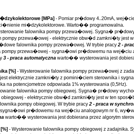
i�dzykolektorowe [MPa]
- Pomiar pr�dowy 4..20mA, wej�cie
 ci�nienie mi�dzykolektorowe. Warto�� programowalna.
ysterowanie falownika pompy przewa�owej. Sygna� pr�dowy w
iem pompy przewa�owej - elektrycznie obw�d zamkni�ty jest 
r�dowe falownika pompy przewa�owej. W trybie pracy
2 - pra
ika pompy przewa�owej - sygna�owi pr�dowemu na wej�ciu a
cy
3 - praca automatyczna
warto�� wysterowania jest dobiera
ika [%]
- Wysterowanie falownika pompy przewa�owej z zada
st elektrycznie zamkni�ty z pomini�ciem sterownika i sygna�
a�ka na potencjometrze odpowiada 1% wysterowania (0,5Hz).
rowanie falownika pompy obiegowej. Sygna� pr�dowy wychodz
y obiegowej - elektrycznie obw�d zamkni�ty jest w ten spos�
ownika pompy obiegowej. W trybie pracy
2 - praca w synchro
 - sygna�owi pr�dowemu na wej�ciu analogowym nr 6, wy�wi
na
warto�� wysterowania jest dobierana przez algorytm ste
 [%]
- Wysterowanie falownika pompy obiegowej z zadajnika.