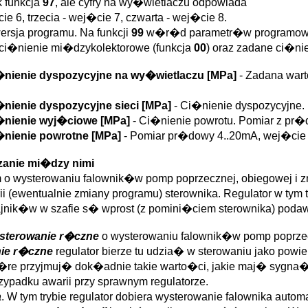
k funkcja
97
, ale cyfry na wy�wietlaczu odpowiada
 6, trzecia - wej�cie 7, czwarta - wej�cie 8.
ersja programu. Na funkcji
99
w�r�d parametr�w programowal
ci�nienie mi�dzykolektorowe (funkcja
00
) oraz zadane ci�ni
ci�nienie dyspozycyjne na wy�wietlaczu [MPa]
- Zadana war
i�nienie dyspozycyjne sieci [MPa]
- Ci�nienie dyspozycyjne
ci�nienie wyj�ciowe [MPa]
- Ci�nienie powrotu. Pomiar z pr�
i�nienie powrotne [MPa]
- Pomiar pr�dowy 4..20mA, wej�cie 
anie mi�dzy nimi
 o wysterowaniu falownik�w pomp poprzecznej, obiegowej i z
 (ewentualnie zmiany programu) sterownika. Regulator w tym tr
nik�w w szafie s� wprost (z pomini�ciem sterownika) poda
- sterowanie r�czne
o wysterowaniu falownik�w pomp poprzecz
nie r�czne
regulator bierze tu udzia� w sterowaniu jako pow
�re przyjmuj� dok�adnie takie warto�ci, jakie maj� sygn
ypadku awarii przy sprawnym regulatorze.
a
. W tym trybie regulator dobiera wysterowanie falownika aut