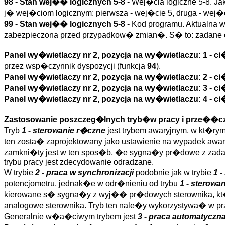
98 - Stan wej�� logicznych 5-8
- Wej�cia logiczne 5-8. Ja
j� wej�ciom logicznym: pierwsza - wej�cie 5, druga - wej�cie
99 - Stan wej�� logicznych 5-8
- Kod programu. Aktualna w
zabezpieczona przed przypadkow� zmian�. S� to: zadane 
Panel wy�wietlaczy nr 2, pozycja na wy�wietlaczu: 1 - 
przez wsp�czynnik dyspozycji (funkcja
94
).
Panel wy�wietlaczy nr 2, pozycja na wy�wietlaczu: 2 - c
Panel wy�wietlaczy nr 2, pozycja na wy�wietlaczu: 3 - 
Panel wy�wietlaczy nr 2, pozycja na wy�wietlaczu: 4 - c
Zastosowanie poszczeg�lnych tryb�w pracy i prze��cz
Tryb
1 - sterowanie r�czne
jest trybem awaryjnym, w kt�rym
ten zosta� zaprojektowany jako ustawienie na wypadek awarii
zamkni�ty jest w ten spos�b, �e sygna�y pr�dowe z zadaj
trybu pracy jest zdecydowanie odradzane.
W trybie
2 - praca w synchronizacji
podobnie jak w trybie
1 
potencjometru, jednak�e w odr�nieniu od trybu
1 - sterowa
kierowane s� sygna�y z wyj�� pr�dowych sterownika, kt
analogowe sterownika. Tryb ten nale�y wykorzystywa� w prz
Generalnie w�a�ciwym trybem jest
3 - praca automatyczn