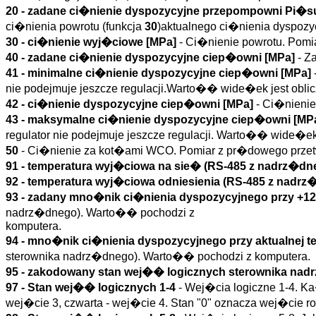
20 - zadane ci�nienie dyspozycyjne przepompowni Pi�s
ci�nienia powrotu (funkcja
30
)aktualnego ci�nienia dyspozy
30 - ci�nienie wyj�ciowe [MPa]
- Ci�nienie powrotu. Pomi
40 - zadane ci�nienie dyspozycyjne ciep�owni [MPa]
- Z
41 - minimalne ci�nienie dyspozycyjne ciep�owni [MPa]
nie podejmuje jeszcze regulacji.Warto�� wide�ek jest obl
42 - ci�nienie dyspozycyjne ciep�owni [MPa]
- Ci�nieni
43 - maksymalne ci�nienie dyspozycyjne ciep�owni [MP
regulator nie podejmuje jeszcze regulacji. Warto�� wide�e
50
- Ci�nienie za kot�ami WCO. Pomiar z pr�dowego przet
91 - temperatura wyj�ciowa na sie� (RS-485 z nadrz�d
92 - temperatura wyj�ciowa odniesienia (RS-485 z nadr
93 - zadany mno�nik ci�nienia dyspozycyjnego przy +1
nadrz�dnego). Warto�� pochodzi z
komputera.
94 - mno�nik ci�nienia dyspozycyjnego przy aktualnej t
sterownika nadrz�dnego). Warto�� pochodzi z komputera.
95 - zakodowany stan wej�� logicznych sterownika nadr
97 - Stan wej�� logicznych 1-4
- Wej�cia logiczne 1-4. Ka
wej�cie 3, czwarta - wej�cie 4. Stan "0" oznacza wej�cie ro