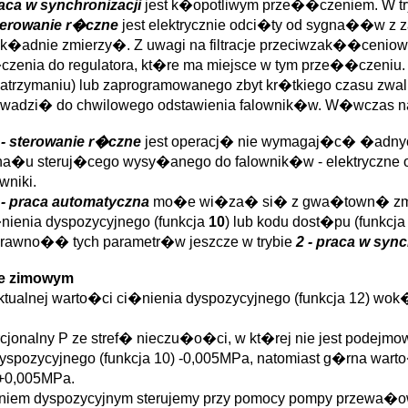
raca w synchronizacji
jest k�opotliwym prze��czeniem. W t
sterowanie r�czne
jest elektrycznie odci�ty od sygna��w z z
�adnie zmierzy�. Z uwagi na filtracje przeciwzak��cenio
czenia do regulatora, kt�re ma miejsce w tym prze��czeniu
 zatrzymaniu) lub zaprogramowanego zbyt kr�tkiego czasu zwa
owadzi� do chwilowego odstawienia falownik�w. W�wczas 
 - sterowanie r�czne
jest operacj� nie wymagaj�c� �adnyc
a�u steruj�cego wysy�anego do falownik�w - elektryczne od
niki.
 - praca automatyczna
mo�e wi�za� si� z gwa�town� zmia
nienia dyspozycyjnego (funkcja
10
) lub kodu dost�pu (funkcj
awno�� tych parametr�w jeszcze w trybie
2 - praca w sync
ie zimowym
ktualnej warto�ci ci�nienia dyspozycyjnego (funkcja 12) wo
rcjonalny P ze stref� nieczu�o�ci, w kt�rej nie jest podejm
dyspozycyjnego (funkcja 10) -0,005MPa, natomiast g�rna wart
 +0,005MPa.
nieniem dyspozycyjnym sterujemy przy pomocy pompy przewa�o