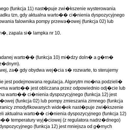
nego (funkcja 11) nast�puje zwi�kszenie wysterowania
padku tzn, gdy aktualna warto�� ci�nienia dyspozycyjnego
rowania falownika pompy przewa�owej (funkcja 02) lub
�, zapala si� lampka nr 10.
� zadanej warto�� (funkcja 10) mi�dzy doln� a g�rn�
rz�dnym).
wej, za� gdy obydwa wej�cia s� rozwarte, to sterujemy
nie jest podejmowana regulacja. Algorytm mo�na podzieli�
�rna warto�� jest obliczana przez odpowiednio odj�cie lub
na warto�� ci�nienia dyspozycyjnego (funkcja 12) jest
owej (funkcja 02) lub pompy zmieszania zimnego (funkcja
nej granicy zmodyfikowanych wide�ek nast�puje zwi�kszenie
eli aktualna warto�� ci�nienia dyspozycyjnego (funkcja 12)
to�� temperatury wyj�ciowej (z regulatora nadrz�dnego)
yspozycyjnego (funkcja 12) jest mniejsza od g�rnych