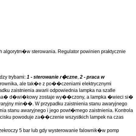
 algorytm�w sterowania. Regulator powinien praktycznie
dzy trybami:
1 - sterowanie r�czne
,
2 - praca w
erownika, ale tak�e z po��czeniami elektrycznymi
adku zaistnienia awarii odpowiednia lampka na szafie
ygna� d�wi�kowy zostaje wy��czony, a lampka �wieci si�
aryjny min��. W przypadku zaistnienia stanu awaryjnego
tanu awaryjnego i jego powt�rnego zaistnienia. Kontrola
zycisku powoduje za��czenie wszystkich lampek na czas
zekroczy 5 bar lub gdy wysterowanie falownik�w pomp