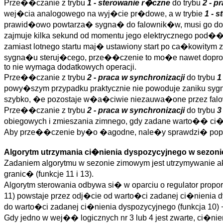
Prze��czanie z trybu
1 - sterowanie r�czne
do trybu
2 - p
wej�cia analogowego na wyj�cie pr�dowe, a w trybie
1 - 
prawid�owo powtarza� sygna� do falownik�w, musi go dok
zajmuje kilka sekund od momentu jego elektrycznego pod��
zamiast lotnego startu maj� ustawiony start po ca�kowitym
sygna�u steruj�cego, prze��czenie to mo�e nawet dopr
to nie wymaga dodatkowych operacji.
Prze��czanie z trybu
2 - praca w synchronizacji
do trybu
1
powy�szym przypadku praktycznie nie powoduje zaniku sygn
szybko, �e pozostaje w�a�ciwie niezauwa�one przez falow
Prze��czanie z trybu
2 - praca w synchronizacji
do trybu
3
obiegowych i zmieszania zimnego, gdy zadane warto�� ci�
Aby prze��czenie by�o �agodne, nale�y sprawdzi� popr
Algorytm utrzymania ci�nienia dyspozycyjnego w sezon
Zadaniem algorytmu w sezonie zimowym jest utrzymywanie a
granic� (funkcje 11 i 13).
Algorytm sterowania odbywa si� w oparciu o regulator propo
11) powstaje przez odj�cie od warto�ci zadanej ci�nienia 
do warto�ci zadanej ci�nienia dyspozycyjnego (funkcja 10)
Gdy jedno w wej�� logicznych nr 3 lub 4 jest zwarte, ci�