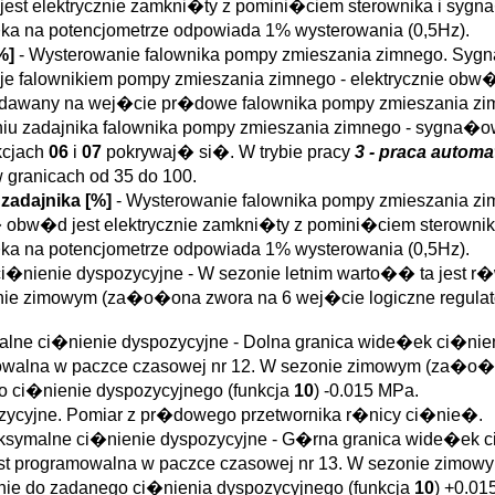
st elektrycznie zamkni�ty z pomini�ciem sterownika i sygna�
a�ka na potencjometrze odpowiada 1% wysterowania (0,5Hz).
[%]
- Wysterowanie falownika pompy zmieszania zimnego. Sy
ruje falownikiem pompy zmieszania zimnego - elektrycznie 
 podawany na wej�cie pr�dowe falownika pompy zmieszania zi
iu zadajnika falownika pompy zmieszania zimnego - sygna�
kcjach
06
i
07
pokrywaj� si�. W trybie pracy
3 - praca autom
granicach od 35 do 100.
 zadajnika [%]
- Wysterowanie falownika pompy zmieszania z
obw�d jest elektrycznie zamkni�ty z pomini�ciem sterownika
a�ka na potencjometrze odpowiada 1% wysterowania (0,5Hz).
ci�nienie dyspozycyjne - W sezonie letnim warto�� ta jest r
onie zimowym (za�o�ona zwora na 6 wej�cie logiczne regula
alne ci�nienie dyspozycyjne - Dolna granica wide�ek ci�nien
ramowalna w paczce czasowej nr 12. W sezonie zimowym (za�o
 ci�nienie dyspozycyjnego (funkcja
10
) -0.015 MPa.
zycyjne. Pomiar z pr�dowego przetwornika r�nicy ci�nie�.
ksymalne ci�nienie dyspozycyjne - G�rna granica wide�ek ci�
jest programowalna w paczce czasowej nr 13. W sezonie zimo
ie do zadanego ci�nienia dyspozycyjnego (funkcja
10
) +0.01