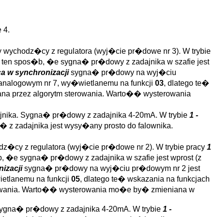
 4.
ychodz�cy z regulatora (wyj�cie pr�dowe nr 3). W trybie
w ten spos�b, �e sygna� pr�dowy z zadajnika w szafie jest
ca w synchronizacji
sygna� pr�dowy na wyj�ciu
nalogowym nr 7, wy�wietlanemu na funkcji
03
, dlatego te�
na przez algorytm sterowania. Warto�� wysterowania
jnika. Sygna� pr�dowy z zadajnika 4-20mA. W trybie
1 -
 z zadajnika jest wysy�any prosto do falownika.
�cy z regulatora (wyj�cie pr�dowe nr 2). W trybie pracy
1
b, �e sygna� pr�dowy z zadajnika w szafie jest wprost (z
nizacji
sygna� pr�dowy na wyj�ciu pr�dowym nr 2 jest
etlanemu na funkcji
05
, dlatego te� wskazania na funkcjach
rowania. Warto�� wysterowania mo�e by� zmieniana w
 Sygna� pr�dowy z zadajnika 4-20mA. W trybie
1 -