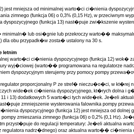
) jest mniejsza od minimalnej warto�ci ci�nienia dyspozycyj
nia zimnego (funkcja 06) o 0,3% (0,15 Hz), w przeciwnym wy
ia dyspozycyjnego (funkcja 13) nast�puje zwi�kszenie wyste
 minimaln� lub osi�gnie lub przekroczy warto�� maksymaln
a) dla obu przypadk�w zosta� ustalony na 30 s.
 letnim
tualnej warto�ci ci�nienia dyspozycyjnego (funkcja 12) wok
ratury wyj�ciowej (warto�� programowana na regulatorze nad
nieniem dyspozycyjnym sterujemy przy pomocy pompy przewa�o
regulator proporcjonalny P ze stref� nieczu�o�ci, w kt�rej 
niczych wide�ek ci�nienia dyspozycyjnego, kt�rych dolna i g
 11 i 13) dodatkowych 5 warto�ci tych wide�ek. Je�eli aktual
st�puje zmniejszenie wysterowania falownika pompy przewa�
 ci�nienia dyspozycyjnego (funkcja 12) jest mniejsza od dol
 pompy zmieszania zimnego (funkcja 06) o 0,2% (0,1 Hz). Je�
 przyst�puje do regulacji temperatury: Je�eli aktualna war
z regulatora nadrz�dnego) oraz aktualna warto�� ci�nienia d