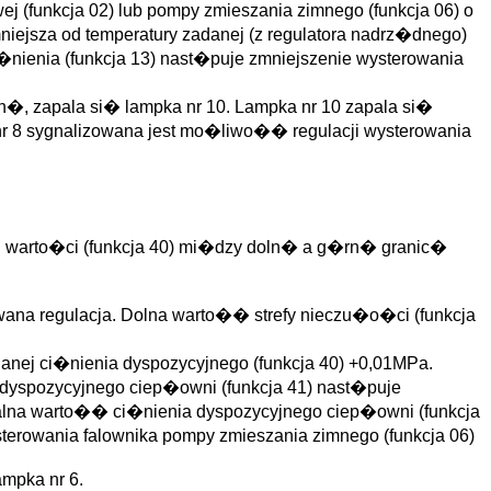
(funkcja 02) lub pompy zmieszania zimnego (funkcja 06) o
iejsza od temperatury zadanej (z regulatora nadrz�dnego)
�nienia (funkcja 13) nast�puje zmniejszenie wysterowania
, zapala si� lampka nr 10. Lampka nr 10 zapala si�
r 8 sygnalizowana jest mo�liwo�� regulacji wysterowania
ej warto�ci (funkcja 40) mi�dzy doln� a g�rn� granic�
owana regulacja. Dolna warto�� strefy nieczu�o�ci (funkcja
danej ci�nienia dyspozycyjnego (funkcja 40) +0,01MPa.
 dyspozycyjnego ciep�owni (funkcja 41) nast�puje
ualna warto�� ci�nienia dyspozycyjnego ciep�owni (funkcja
terowania falownika pompy zmieszania zimnego (funkcja 06)
mpka nr 6.