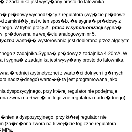
 z zadajnika jest wysy�any prosto do falownika.
gna� pr�dowy wychodz�cy z regulatora (wyj�cie pr�dowe
obw�d zamkni�ty jest w ten spos�b, �e sygna� pr�dowy z
mnego. W trybie pracy
2 - praca w synchronizacji
sygna�
owi pr�dowemu na wej�ciu analogowym nr 5,
atyczna
warto�� wysterowania jest dobierana przez algorytm
imnego z zadajnika.Sygna� pr�dowy z zadajnika 4-20mA. W
 i sygna� z zadajnika jest wysy�any prosto do falownika.
�wna �redniej arytmetycznej z warto�ci dolnych i g�rnych
tora nadrz�dnego) warto�� ta jest programowana jako
ia dyspozycyjnego, przy kt�rej regulator nie podejmuje
�ona zwora na 6 wej�cie logiczne regulatora nadrz�dnego)
nienia dyspozycyjnego, przy kt�rej regulator nie
wym (za�o�ona zwora na 6 wej�cie logiczne regulatora
5 MPa.