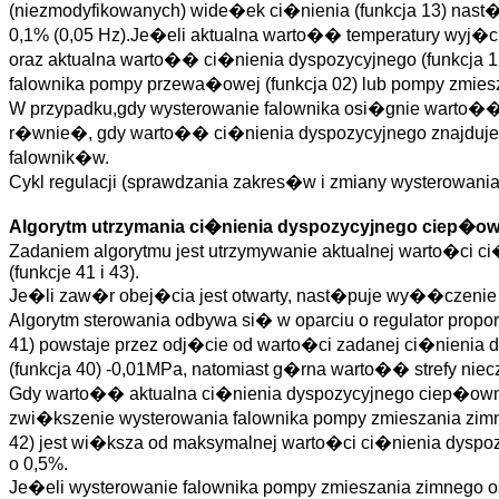
(niezmodyfikowanych) wide�ek ci�nienia (funkcja 13) nast�
0,1% (0,05 Hz).Je�eli aktualna warto�� temperatury wyj�ci
oraz aktualna warto�� ci�nienia dyspozycyjnego (funkcja 1
falownika pompy przewa�owej (funkcja 02) lub pompy zmiesza
W przypadku,gdy wysterowanie falownika osi�gnie warto��
r�wnie�, gdy warto�� ci�nienia dyspozycyjnego znajduje s
falownik�w.
Cykl regulacji (sprawdzania zakres�w i zmiany wysterowani
Algorytm utrzymania ci�nienia dyspozycyjnego ciep�ow
Zadaniem algorytmu jest utrzymywanie aktualnej warto�ci 
(funkcje 41 i 43).
Je�li zaw�r obej�cia jest otwarty, nast�puje wy��czeni
Algorytm sterowania odbywa si� w oparciu o regulator propo
41) powstaje przez odj�cie od warto�ci zadanej ci�nienia 
(funkcja 40) -0,01MPa, natomiast g�rna warto�� strefy nie
Gdy warto�� aktualna ci�nienia dyspozycyjnego ciep�owni (
zwi�kszenie wysterowania falownika pompy zmieszania zimn
42) jest wi�ksza od maksymalnej warto�ci ci�nienia dyspo
o 0,5%.
Je�eli wysterowanie falownika pompy zmieszania zimnego 