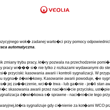
ozycyjnego wok� zadanej warto�ci przy pomocy odpowiednich
praca automatyczna
.
 zmiany trybu pracy, kt�ry pozwala na przechodzenie pomi�
by pracy wi��� si� nie tylko z rozkazami wydawanymi do st
 przyciski: kasowania awarii i kontroli sygnalizacji. W przyp
temu sygna� d�wi�kowy. Kasowanie awarii powoduje, �e s
� jej za��czenie, wci�� trwa - lub ga�nie - je�li stan aw
sowania awarii przez naci�ni�cie przycisku, ust�pienia s
 i sygnalizacja d�wi�kowa s� sprawne - naci�ni�cie tego pr
waryjnej,kt�ra sygnalizuje gdy ci�nienie za kot�ami WCO pr