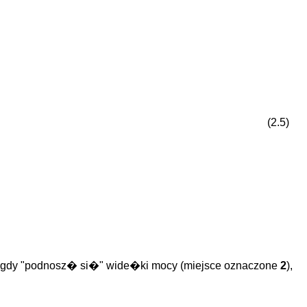
(2.5)
 gdy "podnosz� si�" wide�ki mocy (miejsce oznaczone
2
),