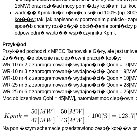
15MW) oraz rozk�ad mocy pomi�dzy kot�ami (tu: ko
warto�� Kpmk du�o r�ni�ca si� od 100% (np. 300%) 
kot��w
; tak, jak napisano w poprzednim punkcie -
spos�b chcemy roz�o�y� obci��enie pomi�dzy posz
odpowiedni� warto�� wsp�czynnika Kpmk
Przyk�ad
Przyk�ad pochodzi z MPEC Tarnowskie G�ry, ale jest uniwe
Za��my, �e obecnie na ciep�owni pracuj� kot�y:
WR-10 nr 2 z zaprogramowan� wydajno�ci� Qodn = 10[MW
WR-10 nr 3 z zaprogramowan� wydajno�ci� Qodn = 9[MW]
WR-10 nr 4 z zaprogramowan� wydajno�ci� Qodn = 10[MW
WR-25 nr 5 z zaprogramowan� wydajno�ci� Qodn = 28[MW
WR-25 nr 6 z zaprogramowan� wydajno�ci� Qodn = 25[MW
Moc obliczeniowa Qobl = 45[MW], natomiast moc ciep�owni
Na poni�szym schemacie przedstawiono zesp� kot��w p