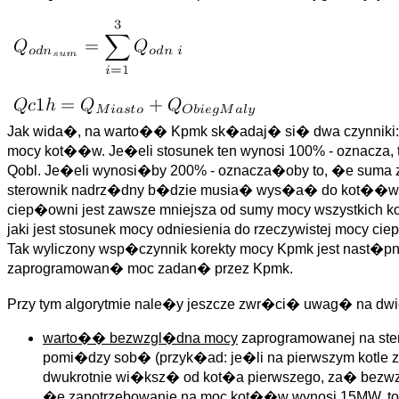
Jak wida�, na warto�� Kpmk sk�adaj� si� dwa czynniki: p
mocy kot��w. Je�eli stosunek ten wynosi 100% - oznacza,
Qobl. Je�eli wynosi�by 200% - oznacza�oby to, �e suma
sterownik nadrz�dny b�dzie musia� wys�a� do kot��w 
ciep�owni jest zawsze mniejsza od sumy mocy wszystkich k
jaki jest stosunek mocy odniesienia do rzeczywistej mocy c
Tak wyliczony wsp�czynnik korekty mocy Kpmk jest nast�p
zaprogramowan� moc zadan� przez Kpmk.
Przy tym algorytmie nale�y jeszcze zwr�ci� uwag� na dwie
warto�� bezwzgl�dna mocy
zaprogramowanej na st
pomi�dzy sob� (przyk�ad: je�li na pierwszym kotle 
dwukrotnie wi�ksz� od kot�a pierwszego, za� bezwzg
�e zapotrzebowanie na moc kot��w wynosi 15MW, to