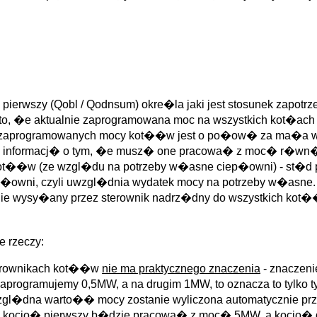
ierwszy (Qobl / Qodnsum) okre�la jaki jest stosunek zapot
 to, �e aktualnie zaprogramowana moc na wszystkich kot�ac
 zaprogramowanych mocy kot��w jest o po�ow� za ma�a w s
informacj� o tym, �e musz� one pracowa� z moc� r�wn�
ot��w (ze wzgl�du na potrzeby w�asne ciep�owni) - st�d pot
iep�owni, czyli uwzgl�dnia wydatek mocy na potrzeby w�asne.
nie wysy�any przez sterownik nadrz�dny do wszystkich kot
 rzeczy:
erownikach kot��w
nie ma praktycznego znaczenia
- znaczeni
zaprogramujemy 0,5MW, a na drugim 1MW, to oznacza to tylko
l�dna warto�� mocy zostanie wyliczona automatycznie przy 
 kocio� pierwszy b�dzie pracowa� z moc� 5MW, a kocio� d