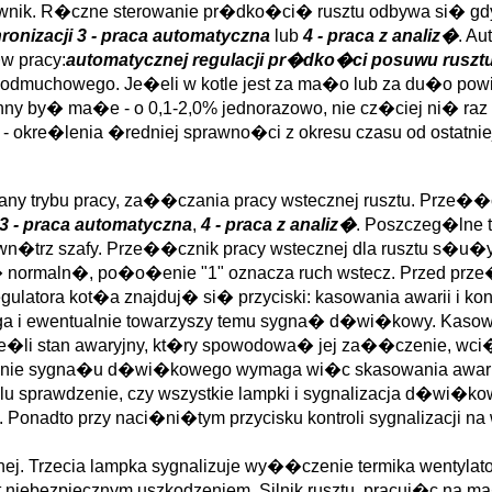
rownik. R�czne sterowanie pr�dko�ci� rusztu odbywa si� gdy
ronizacji
3 - praca automatyczna
lub
4 - praca z analiz�
. A
w pracy:
automatycznej regulacji pr�dko�ci posuwu ruszt
muchowego. Je�eli w kotle jest za ma�o lub za du�o powi
nny by� ma�e - o 0,1-2,0% jednorazowo, nie cz�ciej ni� raz 
okre�lenia �redniej sprawno�ci z okresu czasu od ostatniej
iany trybu pracy, za��czania pracy wstecznej rusztu. Prze�
3 - praca automatyczna
,
4 - praca z analiz�
. Poszczeg�lne 
wn�trz szafy. Prze��cznik pracy wstecznej dla rusztu s�u�y
c� normaln�, po�o�enie "1" oznacza ruch wstecz. Przed prz
ulatora kot�a znajduj� si� przyciski: kasowania awarii i kontr
mruga i ewentualnie towarzyszy temu sygna� d�wi�kowy. Kas
i stan awaryjny, kt�ry spowodowa� jej za��czenie, wci��
enie sygna�u d�wi�kowego wymaga wi�c skasowania awarii p
 celu sprawdzenie, czy wszystkie lampki i sygnalizacja d�wi�
 Ponadto przy naci�ni�tym przycisku kontroli sygnalizacji 
yjnej. Trzecia lampka sygnalizuje wy��czenie termika wentyl
st niebezpiecznym uszkodzeniem. Silnik rusztu, pracuj�c na 