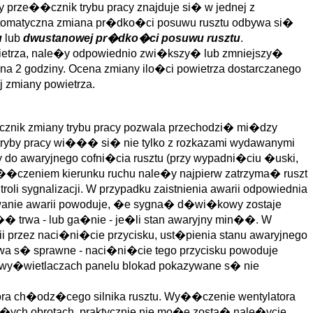
 prze��cznik trybu pracy znajduje si� w jednej z
utomatyczna zmiana pr�dko�ci posuwu rusztu odbywa si�
u
lub
dwustanowej pr�dko�ci posuwu rusztu
.
etrza, nale�y odpowiednio zwi�kszy� lub zmniejszy�
na 2 godziny. Ocena zmiany ilo�ci powietrza dostarczanego
 zmiany powietrza.
�cznik zmiany trybu pracy pozwala przechodzi� mi�dzy
tryby pracy wi��� si� nie tylko z rozkazami wydawanymi
 do awaryjnego cofni�cia rusztu (przy wypadni�ciu �uski,
e��czeniem kierunku ruchu nale�y najpierw zatrzyma� ruszt
oli sygnalizacji. W przypadku zaistnienia awarii odpowiednia
owanie awarii powoduje, �e sygna� d�wi�kowy zostaje
 trwa - lub ga�nie - je�li stan awaryjny min��. W
rzez naci�ni�cie przycisku, ust�pienia stanu awaryjnego
kowa s� sprawne - naci�ni�cie tego przycisku powoduje
na wy�wietlaczach panelu blokad pokazywane s� nie
atora ch�odz�cego silnika rusztu. Wy��czenie wentylatora
ma�ych obrotach, praktycznie nie mo�e zosta� nale�ycie