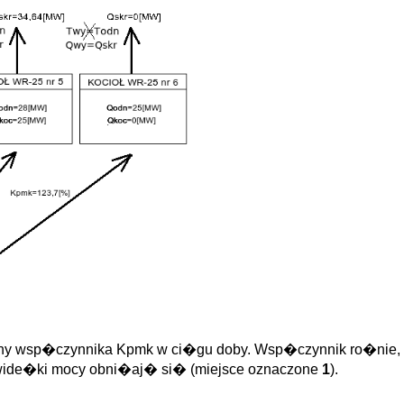
any wsp�czynnika Kpmk w ci�gu doby. Wsp�czynnik ro�nie,
 wide�ki mocy obni�aj� si� (miejsce oznaczone
1
).