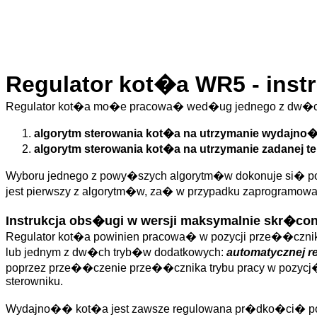
Regulator kot�a WR5 - inst
Regulator kot�a mo�e pracowa� wed�ug jednego z dw�c
algorytm sterowania kot�a na utrzymanie wydajno�c
algorytm sterowania kot�a na utrzymanie zadanej 
Wyboru jednego z powy�szych algorytm�w dokonuje si� pop
jest pierwszy z algorytm�w, za� w przypadku zaprogramowan
Instrukcja obs�ugi w wersji maksymalnie skr�con
Regulator kot�a powinien pracowa� w pozycji prze��cznik
lub jednym z dw�ch tryb�w dodatkowych:
automatycznej r
poprzez prze��czenie prze��cznika trybu pracy w pozyc
sterowniku.
Wydajno�� kot�a jest zawsze regulowana pr�dko�ci� pos