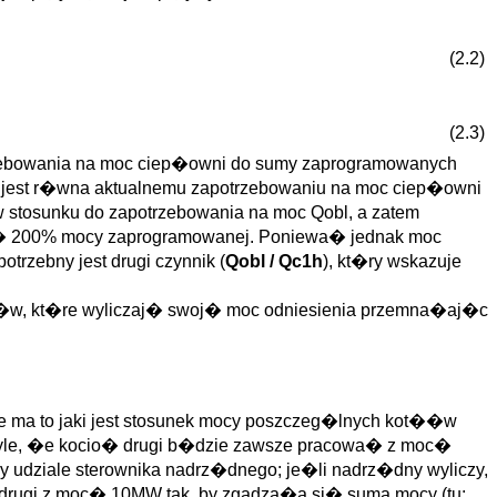
(2.2)
(2.3)
rzebowania na moc ciep�owni do sumy zaprogramowanych
h jest r�wna aktualnemu zapotrzebowaniu na moc ciep�owni
tosunku do zapotrzebowania na moc Qobl, a zatem
 200% mocy zaprogramowanej. Poniewa� jednak moc
rzebny jest drugi czynnik (
Qobl / Qc1h
), kt�ry wskazuje
��w, kt�re wyliczaj� swoj� moc odniesienia przemna�aj�c
e ma to jaki jest stosunek mocy poszczeg�lnych kot��w
 tyle, �e kocio� drugi b�dzie zawsze pracowa� z moc�
udziale sterownika nadrz�dnego; je�li nadrz�dny wyliczy,
rugi z moc� 10MW tak, by zgadza�a si� suma mocy (tu: