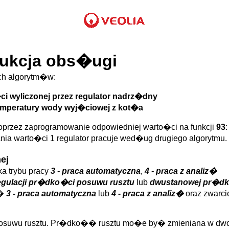
rukcja obs�ugi
h algorytm�w:
i wyliczonej przez regulator nadrz�dny
temperatury wody wyj�ciowej z kot�a
rzez zaprogramowanie odpowiedniej warto�ci na funkcji
93
ia warto�ci 1 regulator pracuje wed�ug drugiego algorytmu.
ej
a trybu pracy
3 - praca automatyczna
,
4 - praca z analiz�
egulacji pr�dko�ci posuwu rusztu
lub
dwustanowej pr�dk
j�
3 - praca automatyczna
lub
4 - praca z analiz�
oraz zwarci
uwu rusztu. Pr�dko�� rusztu mo�e by� zmieniana w dwoja