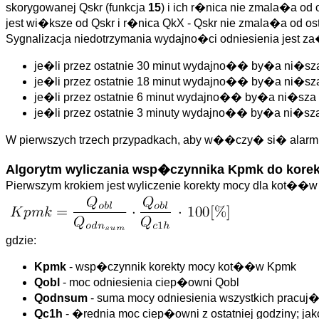
skorygowanej Qskr (funkcja
15
) i ich r�nica nie zmala�a o
jest wi�ksze od Qskr i r�nica QkX - Qskr nie zmala�a od ost
Sygnalizacja niedotrzymania wydajno�ci odniesienia jest
je�li przez ostatnie 30 minut wydajno�� by�a ni�sz
je�li przez ostatnie 18 minut wydajno�� by�a ni�sz
je�li przez ostatnie 6 minut wydajno�� by�a ni�sza
je�li przez ostatnie 3 minuty wydajno�� by�a ni�sz
W pierwszych trzech przypadkach, aby w��czy� si� alarm
Algorytm wyliczania wsp�czynnika Kpmk do kore
Pierwszym krokiem jest wyliczenie korekty mocy dla kot�
gdzie:
Kpmk
- wsp�czynnik korekty mocy kot��w Kpmk
Qobl
- moc odniesienia ciep�owni Qobl
Qodnsum
- suma mocy odniesienia wszystkich pracu
Qc1h
- �rednia moc ciep�owni z ostatniej godziny; 