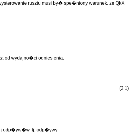
 wysterowanie rusztu musi by� spe�niony warunek, ze QkX
 od wydajno�ci odniesienia.
(2.1)
jej odp�yw�w, tj. odp�ywy