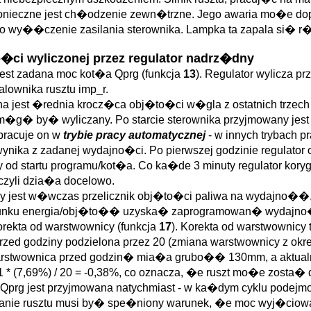
ieczne jest ch�odzenie zewn�trzne. Jego awaria mo�e dopro
to wy��czenie zasilania sterownika. Lampka ta zapala si� r
�ci wyliczonej przez regulator nadrz�dny
jest zadana moc kot�a Qprg (funkcja
13
). Regulator wylicza p
lownika rusztu imp_r.
na jest �rednia krocz�ca obj�to�ci w�gla z ostatnich trzec
k m�g� by� wyliczany. Po starcie sterownika przyjmowany jest
pracuje on w
trybie pracy automatycznej
- w innych trybach p
 wynika z zadanej wydajno�ci. Po pierwszej godzinie regulato
 startu programu/kot�a. Co ka�de 3 minuty regulator koryguje
 czyli dzia�a docelowo.
any jest w�wczas przelicznik obj�to�ci paliwa na wydajno��
m stosunku energia/obj�to�� uzyska� zaprogramowan� wydajn
orekta od warstwownicy (funkcja
17
). Korekta od warstwownic
zed godziny podzielona przez 20 (zmiana warstwownicy z okr
 warstwownica przed godzin� mia�a grubo�� 130mm, a aktua
-1 * (7,69%) / 20 = -0,38%, co oznacza, �e ruszt mo�e zosta�
prg jest przyjmowana natychmiast - w ka�dym cyklu podejmow
anie rusztu musi by� spe�niony warunek, �e moc wyj�ciow