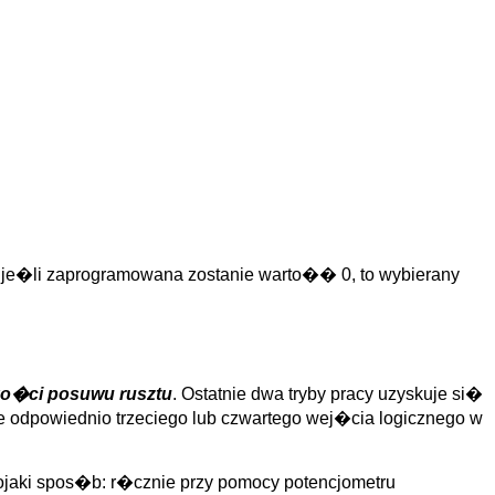
: je�li zaprogramowana zostanie warto�� 0, to wybierany
o�ci posuwu rusztu
. Ostatnie dwa tryby pracy uzyskuje si�
e odpowiednio trzeciego lub czwartego wej�cia logicznego w
ki spos�b: r�cznie przy pomocy potencjometru