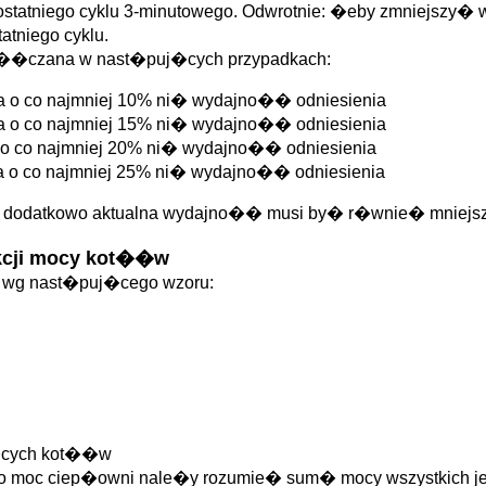
d ostatniego cyklu 3-minutowego. Odwrotnie: �eby zmniejszy�
atniego cyklu.
 za��czana w nast�puj�cych przypadkach:
a o co najmniej 10% ni� wydajno�� odniesienia
a o co najmniej 15% ni� wydajno�� odniesienia
 o co najmniej 20% ni� wydajno�� odniesienia
a o co najmniej 25% ni� wydajno�� odniesienia
 dodatkowo aktualna wydajno�� musi by� r�wnie� mniejsza
kcji mocy kot��w
�w wg nast�puj�cego wzoru:
j�cych kot��w
jako moc ciep�owni nale�y rozumie� sum� mocy wszystkich 