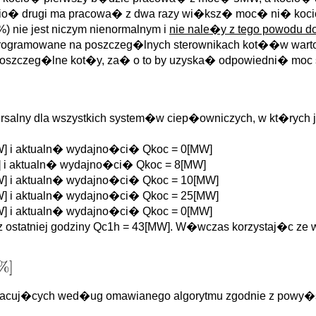
cio� drugi ma pracowa� z dwa razy wi�ksz� moc� ni� koci
nie jest niczym nienormalnym i
nie nale�y z tego powodu 
 zaprogramowane na poszczeg�lnych sterownikach kot��w wart
czeg�lne kot�y, za� o to by uzyska� odpowiedni� moc s
rsalny dla wszystkich system�w ciep�owniczych, w kt�rych 
] i aktualn� wydajno�ci� Qkoc = 0[MW]
 i aktualn� wydajno�ci� Qkoc = 8[MW]
] i aktualn� wydajno�ci� Qkoc = 10[MW]
] i aktualn� wydajno�ci� Qkoc = 25[MW]
] i aktualn� wydajno�ci� Qkoc = 0[MW]
 z ostatniej godziny Qc1h = 43[MW]. W�wczas korzystaj�c z
racuj�cych wed�ug omawianego algorytmu zgodnie z powy