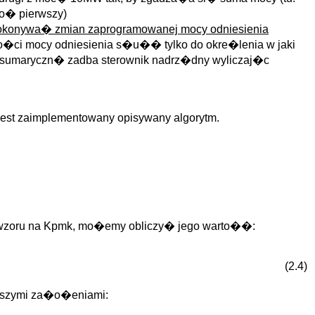
o� pierwszy)
dokonywa� zmian zaprogramowanej mocy odniesienia
o�ci mocy odniesienia s�u�� tylko do okre�lenia w jaki
umaryczn� zadba sterownik nadrz�dny wyliczaj�c
jest zaimplementowany opisywany algorytm.
e wzoru na Kpmk, mo�emy obliczy� jego warto��:
(2.4)
�szymi za�o�eniami: