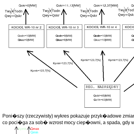
Poni�szy (rzeczywisty) wykres pokazuje przyk�adowe zmi
co poci�ga za sob� wzrost mocy ciep�owni, a spada, gdy