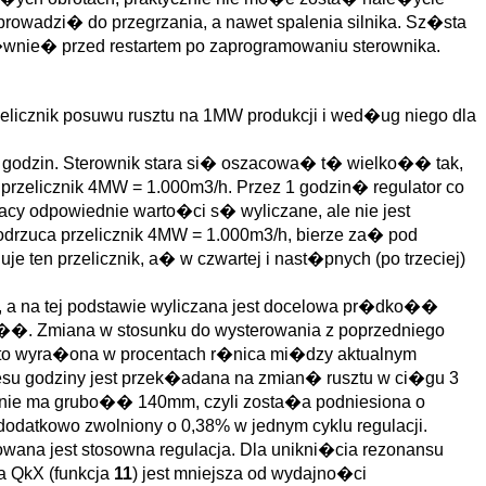
wadzi� do przegrzania, a nawet spalenia silnika. Sz�sta
�wnie� przed restartem po zaprogramowaniu sterownika.
rzelicznik posuwu rusztu na 1MW produkcji i wed�ug niego dla
h godzin. Sterownik stara si� oszacowa� t� wielko�� tak,
 przelicznik 4MW = 1.000m3/h. Przez 1 godzin� regulator co
racy odpowiednie warto�ci s� wyliczane, ale nie jest
r odrzuca przelicznik 4MW = 1.000m3/h, bierze za� pod
 ten przelicznik, a� w czwartej i nast�pnych (po trzeciej)
, a na tej podstawie wyliczana jest docelowa pr�dko��
o��. Zmiana w stosunku do wysterowania z poprzedniego
y to wyra�ona w procentach r�nica mi�dzy aktualnym
esu godziny jest przek�adana na zmian� rusztu w ci�gu 3
lnie ma grubo�� 140mm, czyli zosta�a podniesiona o
 dodatkowo zwolniony o 0,38% w jednym cyklu regulacji.
ana jest stosowna regulacja. Dla unikni�cia rezonansu
a QkX (funkcja
11
) jest mniejsza od wydajno�ci