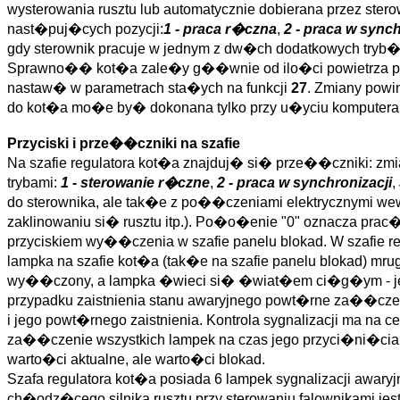
wysterowania rusztu lub automatycznie dobierana przez ste
nast�puj�cych pozycji:
1 - praca r�czna
,
2 - praca w synch
gdy sterownik pracuje w jednym z dw�ch dodatkowych tryb�
Sprawno�� kot�a zale�y g��wnie od ilo�ci powietrza pod
nastaw� w parametrach sta�ych na funkcji
27
. Zmiany powi
do kot�a mo�e by� dokonana tylko przy u�yciu komputera - 
Przyciski i prze��czniki na szafie
Na szafie regulatora kot�a znajduj� si� prze��czniki: zm
trybami:
1 - sterowanie r�czne
,
2 - praca w synchronizacji
,
do sterownika, ale tak�e z po��czeniami elektrycznymi we
zaklinowaniu si� rusztu itp.). Po�o�enie "0" oznacza pra
przyciskiem wy��czenia w szafie panelu blokad. W szafie reg
lampka na szafie kot�a (tak�e na szafie panelu blokad) 
wy��czony, a lampka �wieci si� �wiat�em ci�g�ym - je�l
przypadku zaistnienia stanu awaryjnego powt�rne za��cz
i jego powt�rnego zaistnienia. Kontrola sygnalizacji ma na
za��czenie wszystkich lampek na czas jego przyci�ni�cia.
warto�ci aktualne, ale warto�ci blokad.
Szafa regulatora kot�a posiada 6 lampek sygnalizacji awar
ch�odz�cego silnika rusztu przy sterowaniu falownikami je