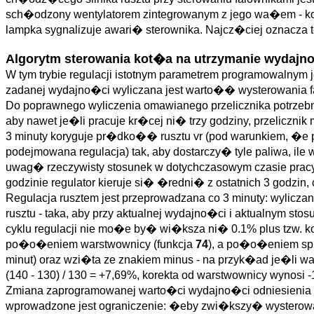
sch�odzony wentylatorem zintegrowanym z jego wa�em - kon
lampka sygnalizuje awari� sterownika. Najcz�ciej oznacza 
Algorytm sterowania kot�a na utrzymanie wydajno
W tym trybie regulacji istotnym parametrem programowalnym 
zadanej wydajno�ci wyliczana jest warto�� wysterowania fa
Do poprawnego wyliczenia omawianego przelicznika potrzeb
aby nawet je�li pracuje kr�cej ni� trzy godziny, przeliczni
3 minuty koryguje pr�dko�� rusztu vr (pod warunkiem, �e 
podejmowana regulacja) tak, aby dostarczy� tyle paliwa, ile
uwag� rzeczywisty stosunek w dotychczasowym czasie pracy od
godzinie regulator kieruje si� �redni� z ostatnich 3 godzin,
Regulacja rusztem jest przeprowadzana co 3 minuty: wylicz
rusztu - taka, aby przy aktualnej wydajno�ci i aktualny
cyklu regulacji nie mo�e by� wi�ksza ni� 0.1% plus tzw. k
po�o�eniem warstwownicy (funkcja
74
), a po�o�eniem spr
minut) oraz wzi�ta ze znakiem minus - na przyk�ad je�li
(140 - 130) / 130 = +7,69%, korekta od warstwownicy wynosi 
Zmiana zaprogramowanej warto�ci wydajno�ci odniesienia Q
wprowadzone jest ograniczenie: �eby zwi�kszy� wysterow