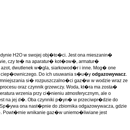
edynie H2O w swojej obj�to�ci. Jest ona mieszanin�
ctwie, czy te� na aparatur� kot�ow�, armatur�
 azot, dwutlenek w�gla, siarkowod�r i inne. Mog� one
gu ciep�owniczego. Do ich usuwania s�u�y
odgazowywacz
.
u zmniejszania si� rozpuszczalno�ci gaz�w w wodzie wraz ze
 procesu oraz czynnik grzewczy. Woda, kt�ra ma zosta�
atura wrzenia przy ci�nieniu atmosferycznym, ale o
t na jej d�. Oba czynniki p�yn� w przeciwpr�dzie do
a. Sp�ywa ona nast�pnie do zbiornika odgazowywacza, gdzie
. Powt�rnie wnikanie gaz�w uniemo�liwiane jest