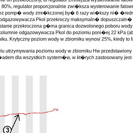
 80%, regulator proporcjonalnie zwi�ksza wysterowanie falow
zez pomp� wody zmi�kczonej by� 6 razy wi�kszy ni� �redn
nie odgazowywacza Pkol przekroczy maksymaln� dopuszczaln
anie przekroczona g�rna granica dozwolonego poboru wody z
w kolumnie odgazowywacza Pkol do poziomu poni�ej 22 kPa (
iku. Krytyczny poziom wody w zbiorniku wynosi 25%, kiedy t
utrzymywania poziomu wody w zbiorniku Hw przedstawiony je
�adem dla wszystkich system�w, w kt�rych zastosowany jest 