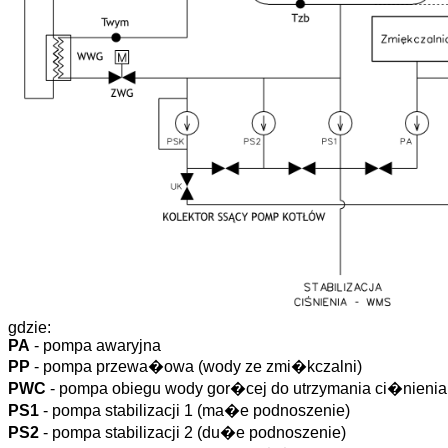
gdzie:
PA
- pompa awaryjna
PP
- pompa przewa�owa (wody ze zmi�kczalni)
PWC
- pompa obiegu wody gor�cej do utrzymania ci�nieni
PS1
- pompa stabilizacji 1 (ma�e podnoszenie)
PS2
- pompa stabilizacji 2 (du�e podnoszenie)