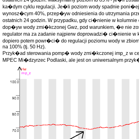
ka�dym cyklu regulacji. Je�li poziom wody spadnie poni�ej
wynosz�cym 40%, przep�yw odniesienia do utrzymania pr
ostatnich 24 godzin. W przypadku, gdy ci�nienie w kolum
dop�yw wody zmi�kczonej Gwz, pod warunkiem, �e nie zost
regulator ma za zadanie najpierw doprowadzi� ci�nienie 
dopiero potem powr�ci� do regulacji poziomu wody w zbiorn
na 100% (tj. 50 Hz).
Przyk�ad sterowania pomp� wody zmi�kczonej imp_z w celu 
MPEC Mi�dzyrzec Podlaski, ale jest on uniwersalnym przyk