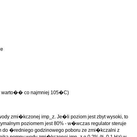
we
� warto�� co najmniej 105�C)
dy zmi�kczonej imp_z. Je�li poziom jest zbyt wysoki, to
Optymalnym poziomem jest 80% - w�wczas regulator steruje
 do �redniego godzinowego poboru ze zmi�kczalni z
wnika pompy wody zmi�kczonej imp_z o 0.2% (tj. 0.1 Hz) w