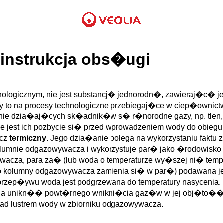
instrukcja obs�ugi
ologicznym, nie jest substancj� jednorodn�, zawieraj�c� j
czy to na procesy technologiczne przebiegaj�ce w ciep�owni
stnie dzia�aj�cych sk�adnik�w s� r�norodne gazy, np. tlen,
e jest ich pozbycie si� przed wprowadzeniem wody do obie
acz
termiczny
. Jego dzia�anie polega na wykorzystaniu fakt
kolumnie odgazowywacza i wykorzystuje par� jako �rodowisko
acza, para za� (lub woda o temperaturze wy�szej ni� temper
 kolumny odgazowywacza zamienia si� w par�) podawana jes
go przep�ywu woda jest podgrzewana do temperatury nasyceni
zwala unikn�� powt�rnego wnikni�cia gaz�w w jej obj�to��
nad lustrem wody w zbiorniku odgazowywacza.