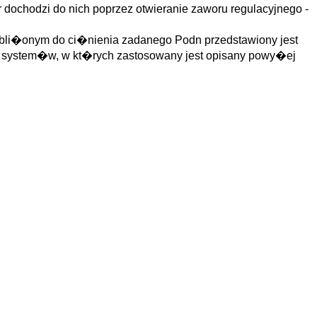
 dochodzi do nich poprzez otwieranie zaworu regulacyjnego -
bli�onym do ci�nienia zadanego Podn przedstawiony jest
h system�w, w kt�rych zastosowany jest opisany powy�ej