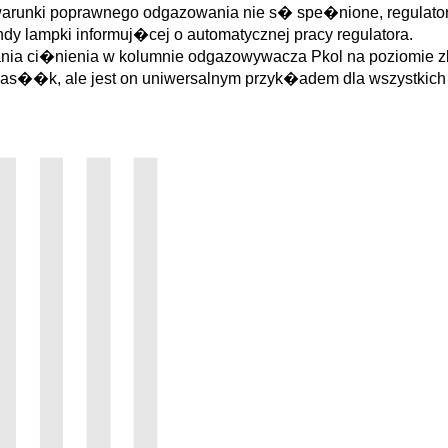
i warunki poprawnego odgazowania nie s� spe�nione, regulator
ndy lampki informuj�cej o automatycznej pracy regulatora.
nia ci�nienia w kolumnie odgazowywacza Pkol na poziomie z
Pas��k, ale jest on uniwersalnym przyk�adem dla wszystkic