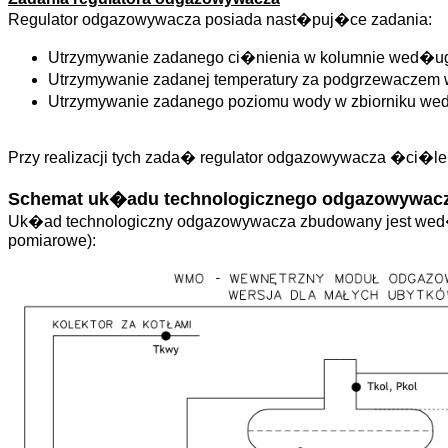
Regulator odgazowywacza posiada nast�puj�ce zadania:
Utrzymywanie zadanego ci�nienia w kolumnie wed�
Utrzymywanie zadanej temperatury za podgrzewacze
Utrzymywanie zadanego poziomu wody w zbiorniku w
Przy realizacji tych zada� regulator odgazowywacza �ci�le
Schemat uk�adu technologicznego odgazowywac
Uk�ad technologiczny odgazowywacza zbudowany jest wed�u
pomiarowe):