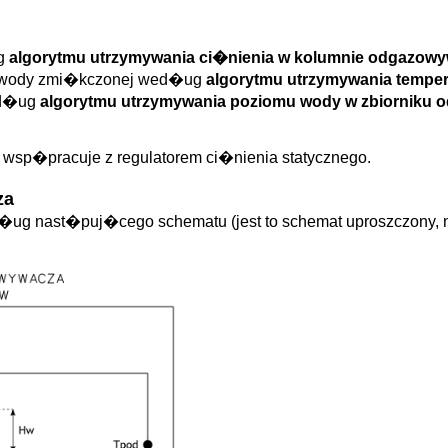
ug
algorytmu utrzymywania ci�nienia w kolumnie odgazow
m wody zmi�kczonej wed�ug
algorytmu utrzymywania tempe
ed�ug
algorytmu utrzymywania poziomu wody w zbiorniku
 wsp�pracuje z regulatorem ci�nienia statycznego.
za
g nast�puj�cego schematu (jest to schemat uproszczony, na