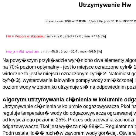
Na powy�szym przyk�adzie wyr�niono dwa elementy algorytm
na 70% poziom optymalny - jest to miejsce oznaczone cyfr�
widoczne to jest w miejscu oznaczonym cyfr�
2
. Natomiast 
cyfr�
3
), wysterowanie falownika pompy wody zmi�kczonej 
poziom wody w zbiorniku utrzymuje si� na odpowiednim poz
Algorytm utrzymywania ci�nienia w kolumnie od
Utrzymywanie ci�nienia w kolumnie odgazowywacza Pkol na 
reguluje temperatur� wody do odgazowywacza ogrzewanej w w
od krytycznego poziomu 25%. Proces odgazowania zachodzi 
odgazowywacza Tkol jest wy�sza ni� 98�C. Regulator na 
Podn ustala ilo�� ruch�w zaworem wody gor�cej. Otwieran