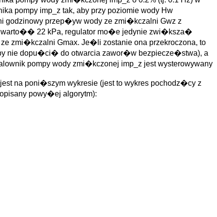
nika pompy imp_z tak, aby przy poziomie wody Hw
i godzinowy przep�yw wody ze zmi�kczalni Gwz z
� warto�� 22 kPa, regulator mo�e jedynie zwi�ksza�
e zmi�kczalni Gmax. Je�li zostanie ona przekroczona, to
aby nie dopu�ci� do otwarcia zawor�w bezpiecze�stwa), a
o falownik pompy wody zmi�kczonej imp_z jest wysterowywany
st na poni�szym wykresie (jest to wykres pochodz�cy z
opisany powy�ej algorytm):