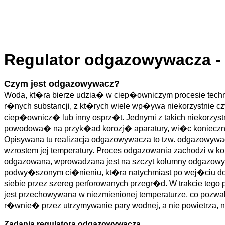
Regulator odgazowywacza - 
Czym jest odgazowywacz?
Woda, kt�ra bierze udzia� w ciep�owniczym procesie techn
r�nych substancji, z kt�rych wiele wp�ywa niekorzystnie 
ciep�ownicz� lub inny osprz�t. Jednymi z takich niekorzy
powodowa� na przyk�ad korozj� aparatury, wi�c konieczn
Opisywana tu realizacja odgazowywacza to tzw. odgazowyw
wzrostem jej temperatury. Proces odgazowania zachodzi w 
odgazowana, wprowadzana jest na szczyt kolumny odgazowyw
podwy�szonym ci�nieniu, kt�ra natychmiast po wej�ciu do
siebie przez szereg perforowanych przegr�d. W trakcie te
jest przechowywana w niezmienionej temperaturze, co po
r�wnie� przez utrzymywanie pary wodnej, a nie powietrza, 
Zadania regulatora odgazowywacza