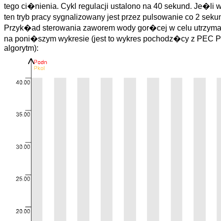
tego ci�nienia. Cykl regulacji ustalono na 40 sekund. Je�l
ten tryb pracy sygnalizowany jest przez pulsowanie co 2 seku
Przyk�ad sterowania zaworem wody gor�cej w celu utrzyma
na poni�szym wykresie (jest to wykres pochodz�cy z PEC 
algorytm):