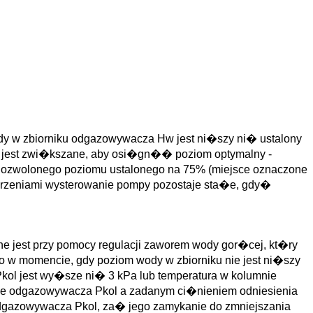
y w zbiorniku odgazowywacza Hw jest ni�szy ni� ustalony
z jest zwi�kszane, aby osi�gn�� poziom optymalny -
dozwolonego poziomu ustalonego na 75% (miejsce oznaczone
arzeniami wysterowanie pompy pozostaje sta�e, gdy�
 jest przy pomocy regulacji zaworem wody gor�cej, kt�ry
 w momencie, gdy poziom wody w zbiorniku nie jest ni�szy
ol jest wy�sze ni� 3 kPa lub temperatura w kolumnie
ie odgazowywacza Pkol a zadanym ci�nieniem odniesienia
dgazowywacza Pkol, za� jego zamykanie do zmniejszania