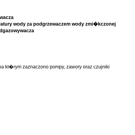
ywacza
ratury wody za podgrzewaczem wody zmi�kczonej
 odgazowywacza
 kt�rym zaznaczono pompy, zawory oraz czujniki