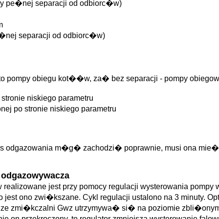
rzy pe�nej separacji od odbiorc�w)
m
�nej separacji od odbiorc�w)
 to pompy obiegu kot��w, za� bez separacji - pompy obiego
stronie niskiego parametru
j po stronie niskiego parametru
roces odgazowania m�g� zachodzi� poprawnie, musi ona mie
u odgazowywacza
alizowane jest przy pomocy regulacji wysterowania pompy wo
to jest ono zwi�kszane. Cykl regulacji ustalono na 3 minuty. 
 ze zmi�kczalni Gwz utrzymywa� si� na poziomie zbli�onym
nie on przekroczony, to regulator zmniejsza wysterowanie falo