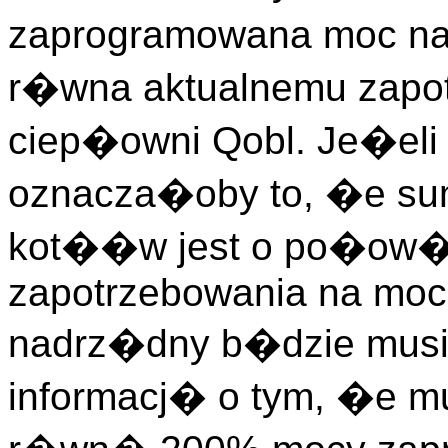
zaprogramowana moc na 
r�wna aktualnemu zapo
ciep�owni Qobl. Je�eli
oznacza�oby to, �e s
kot��w jest o po�ow�
zapotrzebowania na moc 
nadrz�dny b�dzie mu
informacj� o tym, �e