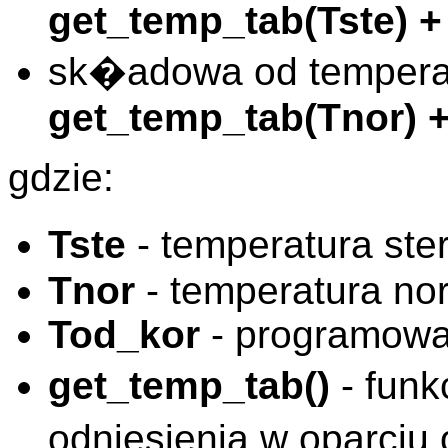
get_temp_tab(Tste) +
sk�adowa od temperat
get_temp_tab(Tnor) 
gdzie:
Tste
- temperatura st
Tnor
- temperatura no
Tod_kor
- programowa
get_temp_tab()
- funk
odniesienia w oparc