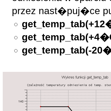
przez nast�puj�ce pu
get_temp_tab(+12
get_temp_tab(+4�
get_temp_tab(-20