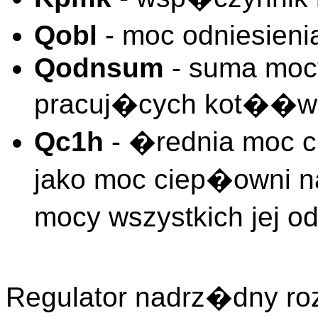
Qobl
- moc odniesieni
Qodnsum
- suma mocy
pracuj�cych kot��w
Qc1h
- �rednia moc ci
jako moc ciep�owni 
mocy wszystkich jej 
Regulator nadrz�dny ro