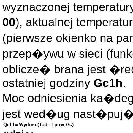
wyznaczonej temperatur
00
), aktualnej temperat
(pierwsze okienko na pa
przep�ywu w sieci (funk
oblicze� brana jest �
ostatniej godziny
Gc1h
.
Moc odniesienia ka�de
jest wed�ug nast�puj�
Qobl = Wydnsc(Tod - Tpow, Gc)