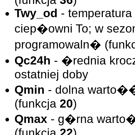
Twy_od
- temperatura
ciep�owni To; w sezon
programowaln� (funk
Qc24h
- �rednia kro
ostatniej doby
Qmin
- dolna warto�
(funkcja
20
)
Qmax
- g�rna warto
(funkcja
22
)