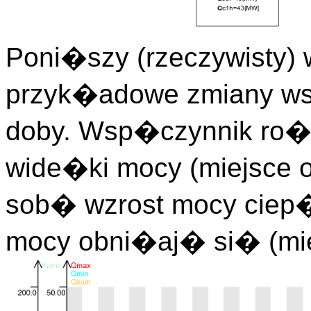
Poni�szy (rzeczywisty) 
przyk�adowe zmiany w
doby. Wsp�czynnik ro�
wide�ki mocy (miejsce
sob� wzrost mocy ciep�
mocy obni�aj� si� (mi