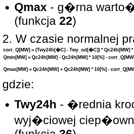
Qmax
- g�rna warto
(funkcja
22
)
2. W czasie normalnej pr
corr_Q[MW] = (Twy24h[�C] - Twy_od[�C]) * Qc24h[MW] * 
Qmin[MW] = Qc24h[MW] - Qc24h[MW] * 10[%] - corr_Q[MW
Qmax[MW] = Qc24h[MW] + Qc24h[MW] * 10[%] - corr_Q[M
gdzie:
Twy24h
- �rednia kro
wyj�ciowej ciep�owni 
(funkcja
36
)