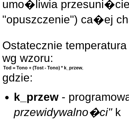
umo�liwia przesuni�cie 
"opuszczenie") ca�ej cha
Ostatecznie temperatura 
wg wzoru:
Tod = Tono + (Tost - Tono) * k_przew
,
gdzie:
k_przew
- programow
przewidywalno�ci"
k