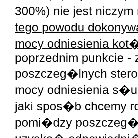
300%) nie jest niczym
tego powodu dokonyw
mocy odniesienia ko
poprzednim punkcie -
poszczeg�lnych ster
mocy odniesienia s�u
jaki spos�b chcemy
pomi�dzy poszczeg�l