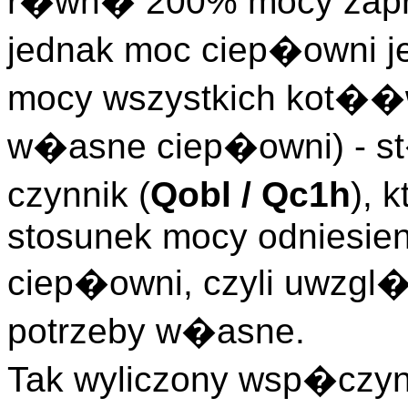
r�wn� 200% mocy zapr
jednak moc ciep�owni j
mocy wszystkich kot��
w�asne ciep�owni) - st�
czynnik (
Qobl / Qc1h
), 
stosunek mocy odniesien
ciep�owni, czyli uwzgl
potrzeby w�asne.
Tak wyliczony wsp�czyn