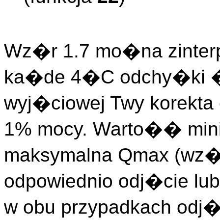
Wz�r 1.7 mo�na zinter
ka�de 4�C odchy�ki �r
wyj�ciowej Twy korekta
1% mocy. Warto�� minim
maksymalna Qmax (wz�r 
odpowiednio odj�cie lub
w obu przypadkach odj�c