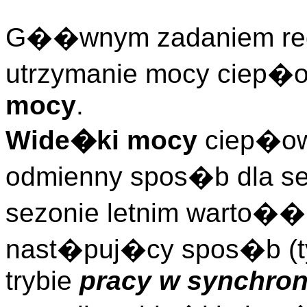
G��wnym zadaniem regu
utrzymanie mocy ciep�
mocy
.
Wide�ki mocy
ciep�ow
odmienny spos�b dla se
sezonie letnim warto�� 
nast�puj�cy spos�b (tyl
trybie
pracy w synchron