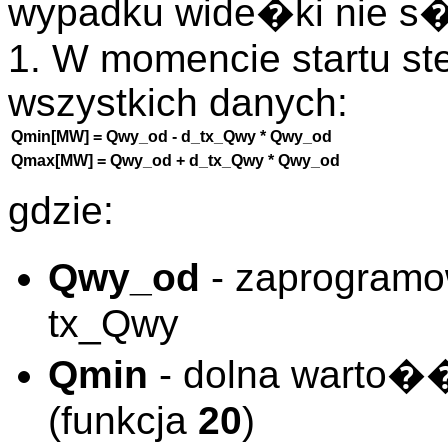
wypadku wide�ki nie s� 
1. W momencie startu st
wszystkich danych:
Qmin[MW] = Qwy_od - d_tx_Qwy * Qwy_od
Qmax[MW] = Qwy_od + d_tx_Qwy * Qwy_od
gdzie:
Qwy_od
- zaprogramo
tx_Qwy
Qmin
- dolna warto�
(funkcja
20
)