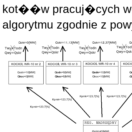
kot��w pracuj�cych 
algorytmu zgodnie z p