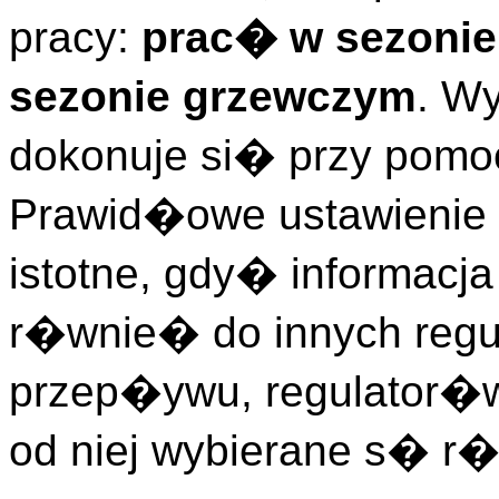
pracy:
prac� w sezonie
sezonie grzewczym
. W
dokonuje si� przy pomo
Prawid�owe ustawienie t
istotne, gdy� informacja
r�wnie� do innych regul
przep�ywu, regulator�
od niej wybierane s� r�