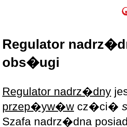
Regulator nadrz�dn
obs�ugi
Regulator nadrz�dny
je
przep�yw�w
cz�ci�
Szafa nadrz�dna posiad