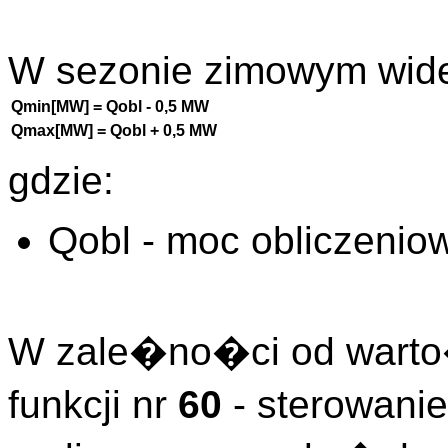
W sezonie zimowym wid
Qmin[MW] = Qobl - 0,5 MW
Qmax[MW] = Qobl + 0,5 MW
gdzie:
Qobl - moc obliczenio
W zale�no�ci od warto
funkcji nr
60
- sterowan