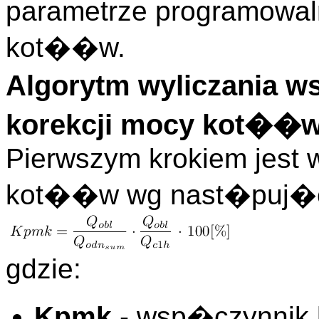
parametrze programowa
kot��w.
Algorytm wyliczania 
korekcji mocy kot��
Pierwszym krokiem jest w
kot��w wg nast�puj�c
gdzie:
Kpmk
- wsp�czynnik