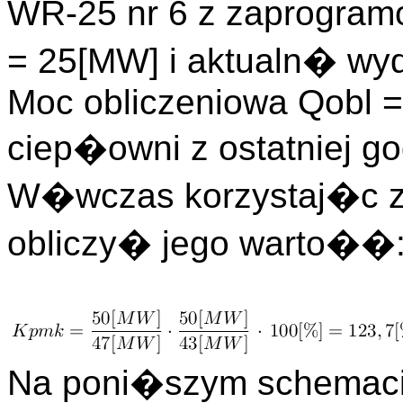
WR-25 nr 6 z zaprogr
= 25[MW] i aktualn� w
Moc obliczeniowa Qobl 
ciep�owni z ostatniej g
W�wczas korzystaj�c 
obliczy� jego warto��
Na poni�szym schemaci