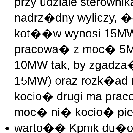
przy udziale sterowni
nadrz�dny wyliczy, �
kot��w wynosi 15MW,
pracowa� z moc� 5MW
10MW tak, by zgadza�
15MW) oraz rozk�ad 
kocio� drugi ma pra
moc� ni� kocio� pie
warto�� Kpmk du�o 