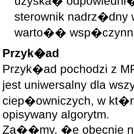
uzyska� odpowiedni
sterownik nadrz�dny 
warto�� wsp�czynn
Przyk�ad
Przyk�ad pochodzi z MP
jest uniwersalny dla ws
ciep�owniczych, w kt�r
opisywany algorytm.
Za��my, �e obecnie na