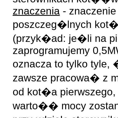
znaczenia
- znaczenie 
poszczeg�lnych ko
(przyk�ad: je�li na p
zaprogramujemy 0,5MW
oznacza to tylko tyle
zawsze pracowa� z 
od kot�a pierwszego
warto�� mocy zostani