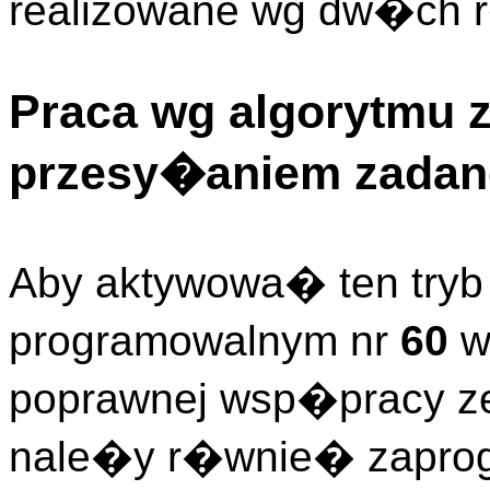
realizowane wg dw�ch 
Praca wg algorytmu 
przesy�aniem zadan
Aby aktywowa� ten tryb
programowalnym nr
60
w
poprawnej wsp�pracy z
nale�y r�wnie� zapro