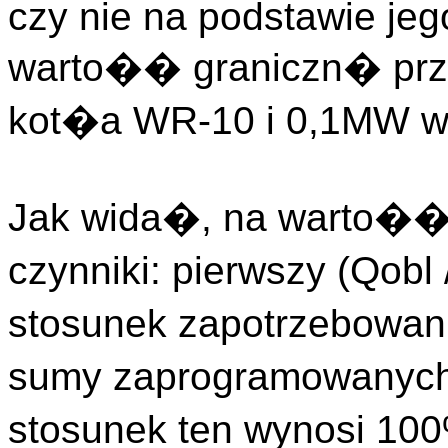
czy nie na podstawie jeg
warto�� graniczn� prz
kot�a WR-10 i 0,1MW w
Jak wida�, na warto�
czynniki: pierwszy (Qobl
stosunek zapotrzebowan
sumy zaprogramowanyc
stosunek ten wynosi 100