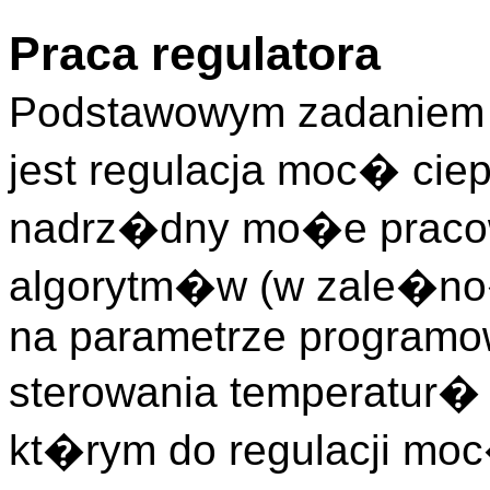
Praca regulatora
Podstawowym zadaniem 
jest regulacja moc� cie
nadrz�dny mo�e praco
algorytm�w (w zale�no
na parametrze program
sterowania temperatur�
kt�rym do regulacji m