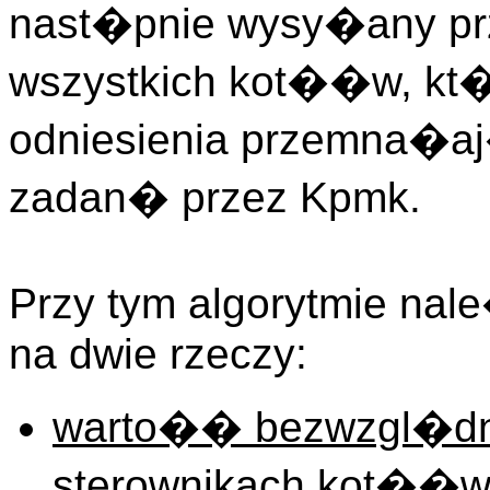
nast�pnie wysy�any pr
wszystkich kot��w, kt
odniesienia przemna�
zadan� przez Kpmk.
Przy tym algorytmie na
na dwie rzeczy:
warto�� bezwzgl�d
sterownikach kot��