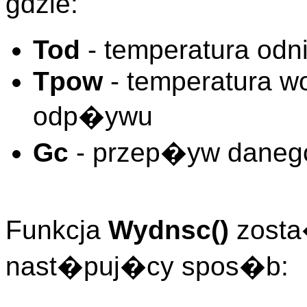
gdzie:
Tod
- temperatura odn
Tpow
- temperatura w
odp�ywu
Gc
- przep�yw dane
Funkcja
Wydnsc()
zosta
nast�puj�cy spos�b: