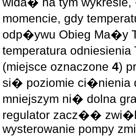
wida� na tym wykresie,
momencie, gdy temperat
odp�ywu Obieg Ma�y T
temperatura odniesienia
(miejsce oznaczone
4
) 
si� poziomie ci�nienia
mniejszym ni� dolna gr
regulator zacz�� zwi
wysterowanie pompy zmi