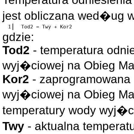
jest obliczana wed�ug w
1
Tod2 = Twy + Kor2
gdzie:
Tod2
- temperatura odni
wyj�ciowej na Obieg M
Kor2
- zaprogramowana 
wyj�ciowej na Obieg M
temperatury wody wyj�
Twy
- aktualna temperat