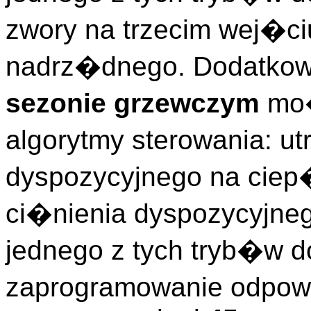
zwory na trzecim wej�ci
nadrz�dnego. Dodatkow
sezonie grzewczym
mo�
algorytmy sterowania: u
dyspozycyjnego na ciep
ci�nienia dyspozycyjne
jednego z tych tryb�w d
zaprogramowanie odpowie