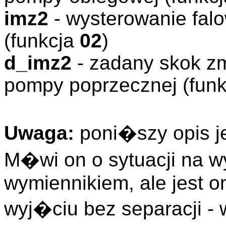
imz2
- wysterowanie fal
(funkcja
02
)
d_imz2
- zadany skok zm
pompy poprzecznej (fun
Uwaga:
poni�szy opis j
M�wi on o sytuacji na 
wymiennikiem, ale jest o
wyj�ciu bez separacji -