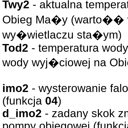
Twy2
- aktualna tempera
Obieg Ma�y (warto�� 
wy�wietlaczu sta�ym)
Tod2
- temperatura wody
wody wyj�ciowej na Ob
imo2
- wysterowanie fal
(funkcja
04
)
d_imo2
- zadany skok z
pompy obiegowej (funkc