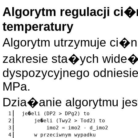
Algorytm regulacji ci�
temperatury
Algorytm utrzymuje ci�n
zakresie sta�ych wide�
dyspozycyjnego odniesie
MPa.
Dzia�anie algorytmu je
1
je�eli (DP2 > DPg2) to
2
je�eli (Twy2 > Tod2) to
3
imo2 = imo2 - d_imo2
4
w przeciwnym wypadku