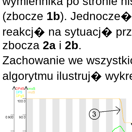
wymiennika po stronie n
(zbocze
1b
). Jednocz
reakcj� na sytuacj� pr
zbocza
2a
i
2b
.
Zachowanie we wszystk
algorytmu ilustruj� wykr