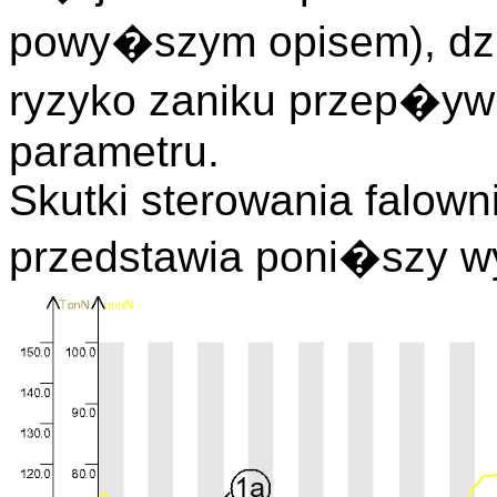
powy�szym opisem), dzi
ryzyko zaniku przep�ywu
parametru.
Skutki sterowania falow
przedstawia poni�szy w