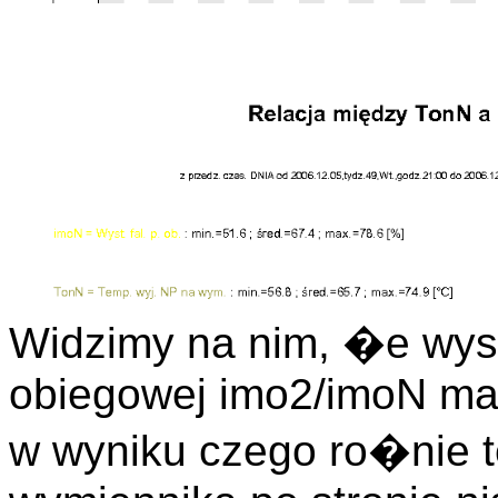
Widzimy na nim, �e wys
obiegowej imo2/imoN ma
w wyniku czego ro�nie 