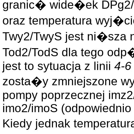
granic� wide�ek DPg2/
oraz temperatura wyj�
Twy2/TwyS jest ni�sza n
Tod2/TodS dla tego odp
jest to sytuacja z linii
4-6
zosta�y zmniejszone wy
pompy poprzecznej imz2
imo2/imoS (odpowiednio
Kiedy jednak temperatu