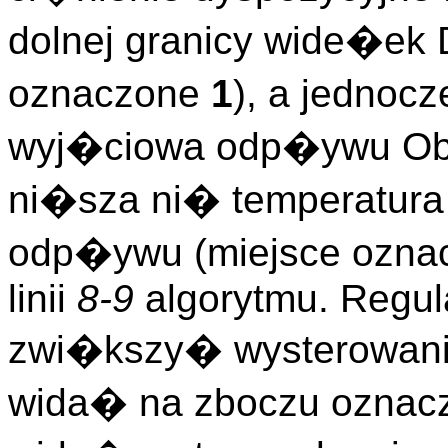
dolnej granicy wide�ek
oznaczone
1
), a jednoc
wyj�ciowa odp�ywu O
ni�sza ni� temperatura 
odp�ywu (miejsce ozn
linii
8-9
algorytmu. Regula
zwi�kszy� wysterowani
wida� na zboczu ozna