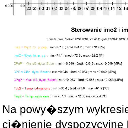
Na powy�szym wykresie
ci�nienie dyspozycyjn