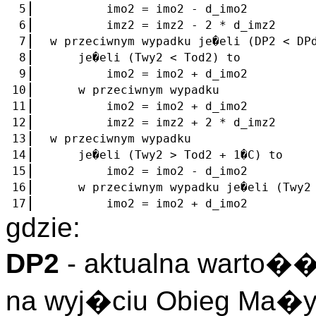
5
imo2 = imo2 - d_imo2
6
imz2 = imz2 - 2 * d_imz2
7
w przeciwnym wypadku je�eli (DP2 < DP
8
je�eli (Twy2 < Tod2) to
9
imo2 = imo2 + d_imo2
10
w przeciwnym wypadku
11
imo2 = imo2 + d_imo2
12
imz2 = imz2 + 2 * d_imz2
13
w przeciwnym wypadku
14
je�eli (Twy2 > Tod2 + 1�C) to
15
imo2 = imo2 - d_imo2
16
w przeciwnym wypadku je�eli (Twy2 
17
imo2 = imo2 + d_imo2
gdzie:
DP2
- aktualna warto��
na wyj�ciu Obieg Ma�y