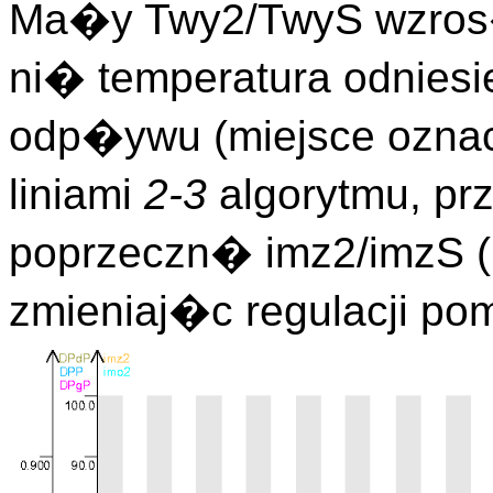
Ma�y Twy2/TwyS wzros
ni� temperatura odniesi
odp�ywu (miejsce ozn
liniami
2-3
algorytmu, p
poprzeczn� imz2/imzS 
zmieniaj�c regulacji p