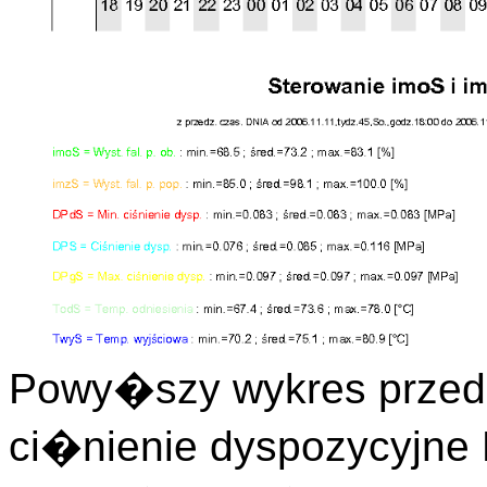
Powy�szy wykres przeds
ci�nienie dyspozycyjn