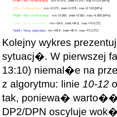
Kolejny wykres prezen
sytuacj�. W pierwszej fa
13:10) niemal�e na prz
z algorytmu: linie
10-12
o
tak, poniewa� warto��
DP2/DPN oscyluje wok� 