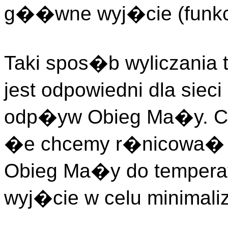
g��wne wyj�cie (funk
Taki spos�b wyliczania 
jest odpowiedni dla siec
odp�yw Obieg Ma�y. Cz
�e chcemy r�nicowa� 
Obieg Ma�y do tempera
wyj�cie w celu minimaliza