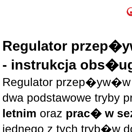
Regulator przep
- instrukcja obs�u
Regulator przep�yw�w
dwa podstawowe tryby p
letnim
oraz
prac� w se
jednego z tych tryb�w 