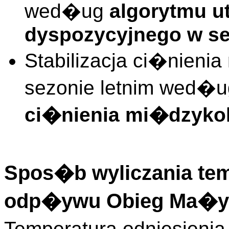
wed�ug
algorytmu u
dyspozycyjnego w se
Stabilizacja ci�nieni
sezonie letnim wed�
ci�nienia mi�dzyko
Spos�b wyliczania tem
odp�ywu Obieg Ma�y
Temperatura odniesien