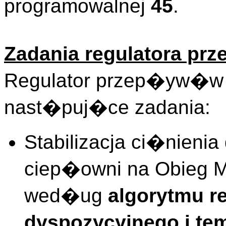
programowalnej
45
.
Zadania regulatora 
Regulator przep�yw�w
nast�puj�ce zadania:
Stabilizacja ci�nieni
ciep�owni na Obieg 
wed�ug
algorytmu re
dyspozycyjnego i te