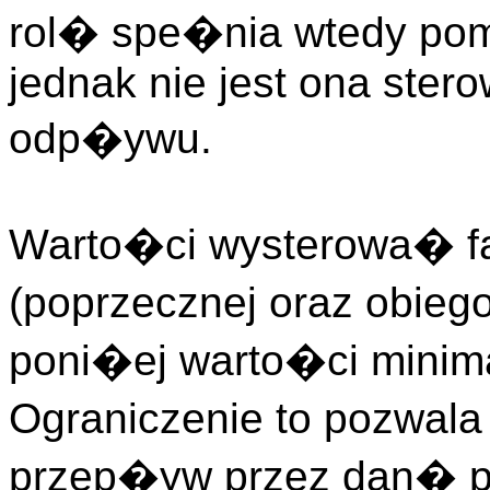
rol� spe�nia wtedy po
jednak nie jest ona ster
odp�ywu.
Warto�ci wysterowa� 
(poprzecznej oraz obie
poni�ej warto�ci minima
Ograniczenie to pozwala
przep�yw przez dan� 