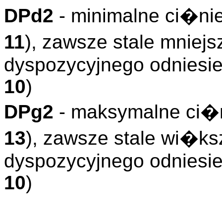
DPd2
- minimalne ci�nie
11
), zawsze stale mniej
dyspozycyjnego odniesien
10
)
DPg2
- maksymalne ci�n
13
), zawsze stale wi�ks
dyspozycyjnego odniesien
10
)