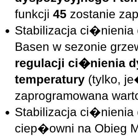
funkcji
45
zostanie z
Stabilizacja ci�nieni
Basen w sezonie gr
regulacji ci�nienia 
temperatury
(tylko, je
zaprogramowana wa
Stabilizacja ci�nieni
ciep�owni na Obieg M