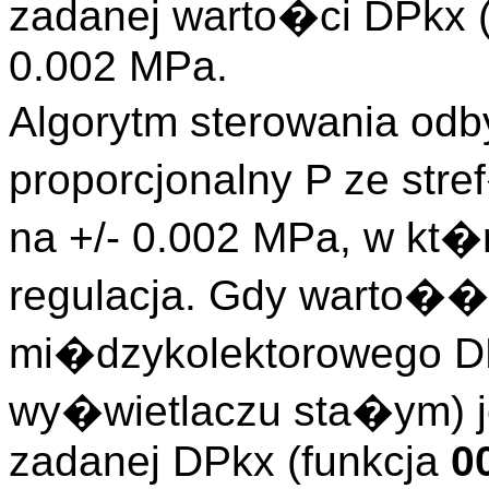
zadanej warto�ci DPkx 
0.002 MPa.
Algorytm sterowania odb
proporcjonalny P ze st
na +/- 0.002 MPa, w kt�
regulacja. Gdy warto��
mi�dzykolektorowego 
wy�wietlaczu sta�ym) j
zadanej DPkx (funkcja
0