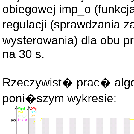
obiegowej imp_o (funkcj
regulacji (sprawdzania 
wysterowania) dla obu 
na 30 s.
Rzeczywist� prac� algo
poni�szym wykresie: