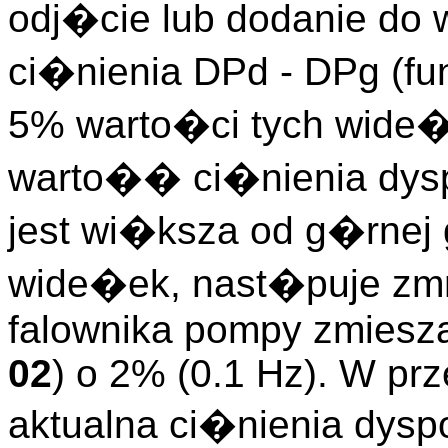
odj�cie lub dodanie do
ci�nienia DPd - DPg (fu
5% warto�ci tych wide�
warto�� ci�nienia dysp
jest wi�ksza od g�rnej 
wide�ek, nast�puje zmn
falownika pompy zmiesza
02
) o 2% (0.1 Hz). W pr
aktualna ci�nienia dysp