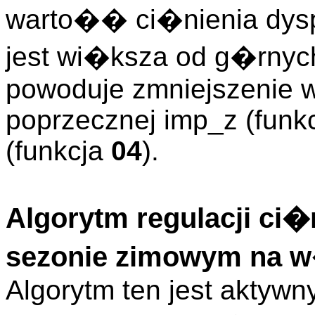
warto�� ci�nienia dysp
jest wi�ksza od g�rnyc
powoduje zmniejszenie 
poprzecznej imp_z (funk
(funkcja
04
).
Algorytm regulacji ci
sezonie zimowym na 
Algorytm ten jest aktywny