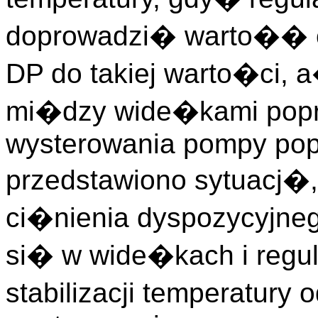
doprowadzi� warto�� c
DP do takiej warto�ci,
mi�dzy wide�kami popr
wysterowania pompy pop
przedstawiono sytuacj�
ci�nienia dyspozycyjne
si� w wide�kach i regul
stabilizacji temperatury