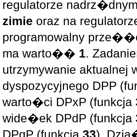
regulatorze nadrz�dnym 
zimie
oraz na regulato
programowalny prze��cz
ma warto��
1
. Zadanie
utrzymywanie aktualnej 
dyspozycyjnego DPP (fu
warto�ci DPxP (funkcja
wide�ek DPdP (funkcja
DPgP (funkcja
33
). Dzia