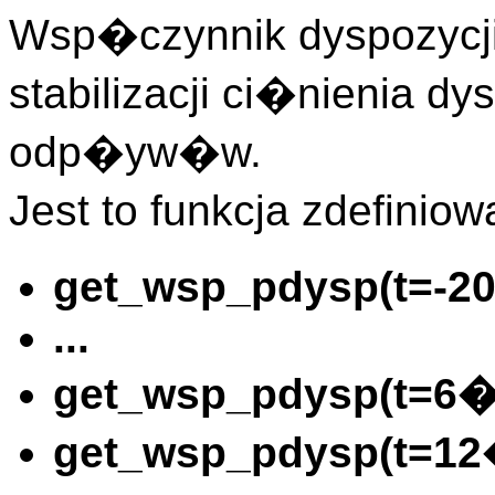
Wsp�czynnik dyspozycji
stabilizacji ci�nienia d
odp�yw�w.
Jest to funkcja zdefin
get_wsp_pdysp(t=-2
...
get_wsp_pdysp(t=6�
get_wsp_pdysp(t=12