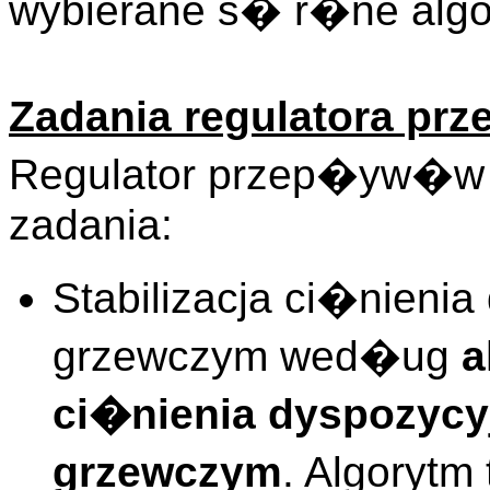
wybierane s� r�ne algo
Zadania regulatora p
Regulator przep�yw�w
zadania:
Stabilizacja ci�nieni
grzewczym wed�ug
a
ci�nienia dyspozycy
grzewczym
. Algoryt