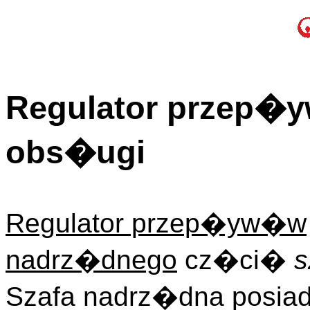
Regulator przep�y
obs�ugi
Regulator przep�yw�w
nadrz�dnego
cz�ci�
s
Szafa nadrz�dna posiad