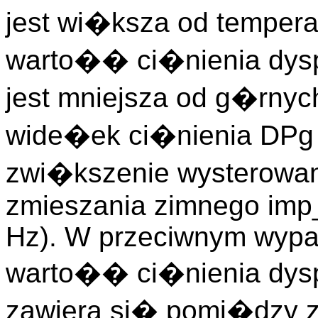
jest wi�ksza od tempera
warto�� ci�nienia dysp
jest mniejsza od g�rnyc
wide�ek ci�nienia DPg 
zwi�kszenie wysterowan
zmieszania zimnego imp
Hz). W przeciwnym wypad
warto�� ci�nienia dysp
zawiera si� pomi�dzy 