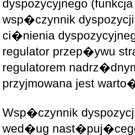
dyspozycyjnego (funkcj
wsp�czynnik dyspozycj
ci�nienia dyspozycyjne
regulator przep�ywu s
regulatorem nadrz�dnym
przyjmowana jest wart
Wsp�czynnik dyspozycji 
wed�ug nast�puj�cego