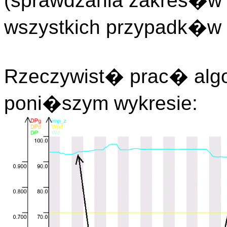
(sprawdzania zakres�w i
wszystkich przypadk�w 
Rzeczywist� prac� algo
poni�szym wykresie: