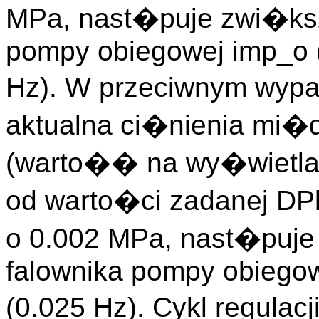
MPa, nast�puje zwi�ksz
pompy obiegowej imp_o 
Hz). W przeciwnym wypa
aktualna ci�nienia mi�
(warto�� na wy�wietla
od warto�ci zadanej DP
o 0.002 MPa, nast�puje
falownika pompy obiegow
(0.025 Hz). Cykl regulac