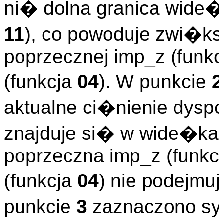
ni� dolna granica wide�
11
), co powoduje zwi�k
poprzecznej imp_z (funk
(funkcja
04
). W punkcie
aktualne ci�nienie dysp
znajduje si� w wide�ka
poprzeczna imp_z (funk
(funkcja
04
) nie podej
punkcie
3
zaznaczono sy