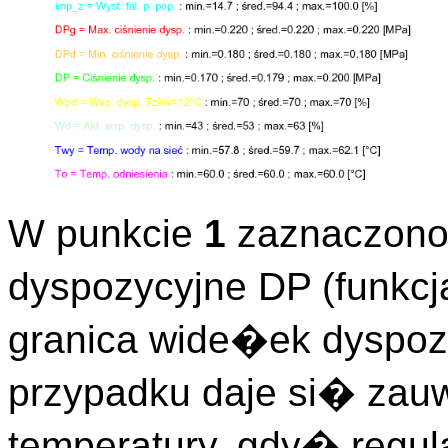
W punkcie
1
zaznaczono,
dyspozycyjne DP (funkc
granica wide�ek dyspozy
przypadku daje si� zauw
temperatury, gdy� regula