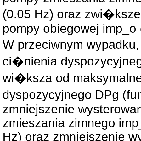
(0.05 Hz) oraz zwi�ksze
pompy obiegowej imp_o 
W przeciwnym wypadku, 
ci�nienia dyspozycyjne
wi�ksza od maksymalnej
dyspozycyjnego DPg (fu
zmniejszenie wysterowan
zmieszania zimnego imp
Hz) oraz zmniejszenie w