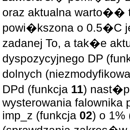
oraz aktualna warto�� 
powi�kszona o 0.5�C je
zadanej To, a tak�e ak
dyspozycyjnego DP (fun
dolnych (niezmodyfikow
DPd (funkcja
11
) nast�p
wysterowania falownika
imp_z (funkcja
02
) o 1% 