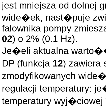
jest mniejsza od dolnej
wide�ek, nast�puje zw
falownika pompy zmiesza
02
) o 2% (0.1 Hz).
Je�eli aktualna warto�
DP (funkcja
12
) zawiera
zmodyfikowanych wide�e
regulacji temperatury: 
temperatury wyj�ciowej