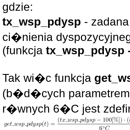
gdzie:
tx_wsp_pdysp
- zadan
ci�nienia dyspozycyjne
(funkcja
tx_wsp_pdysp -
Tak wi�c funkcja
get_w
(b�d�cych parametrem 
r�wnych 6�C jest zdefi