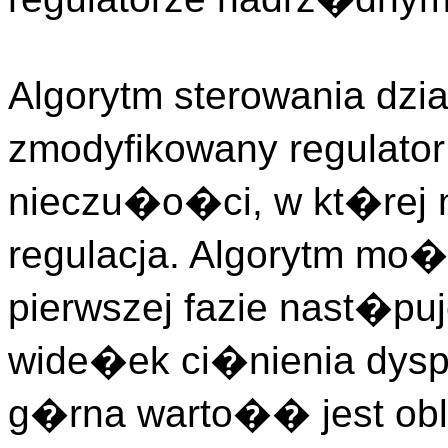
Algorytm sterowania dzi
zmodyfikowany regulator
nieczu�o�ci, w kt�rej 
regulacja. Algorytm mo�
pierwszej fazie nast�pu
wide�ek ci�nienia dyspo
g�rna warto�� jest obl