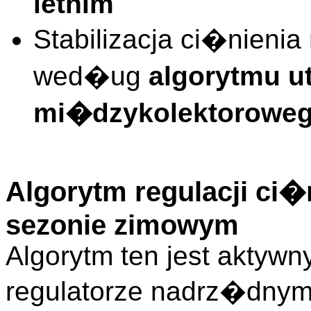
letnim
Stabilizacja ci�nieni
wed�ug
algorytmu u
mi�dzykolektorowe
Algorytm regulacji ci
sezonie zimowym
Algorytm ten jest aktywny
regulatorze nadrz�dnym 