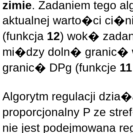
zimie
. Zadaniem tego al
aktualnej warto�ci ci�n
(funkcja
12
) wok� zadan
mi�dzy doln� granic� 
granic� DPg (funkcje
11
Algorytm regulacji dzia�
proporcjonalny P ze str
nie jest podejmowana r