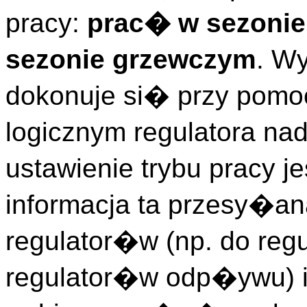
pracy:
prac� w sezonie
sezonie grzewczym
. W
dokonuje si� przy pomo
logicznym regulatora n
ustawienie trybu pracy j
informacja ta przesy�an
regulator�w (np. do reg
regulator�w odp�ywu) i