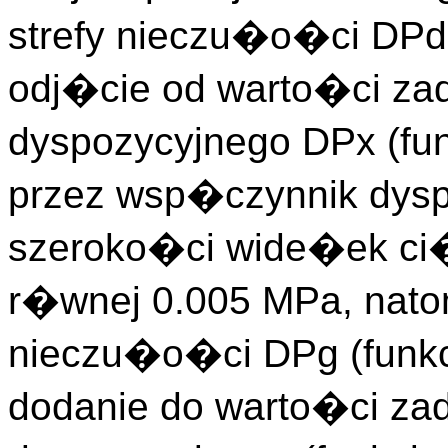
strefy nieczu�o�ci DPd
odj�cie od warto�ci za
dyspozycyjnego DPx (fu
przez wsp�czynnik dyspo
szeroko�ci wide�ek ci�
r�wnej 0.005 MPa, nato
nieczu�o�ci DPg (funk
dodanie do warto�ci zad