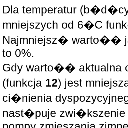
Dla temperatur (b�d�cy
mniejszych od 6�C funk
Najmniejsz� warto�� 
to 0%.
Gdy warto�� aktualna 
(funkcja
12
) jest mniejs
ci�nienia dyspozycyjne
nast�puje zwi�kszenie 
pompy zmieszania zimne