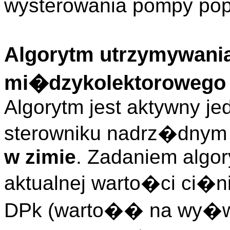
wysterowania pompy pop
Algorytm utrzymywania
mi�dzykolektorowego
Algorytm jest aktywny je
sterowniku nadrz�dnym
w zimie
. Zadaniem algor
aktualnej warto�ci ci�
DPk (warto�� na wy�w