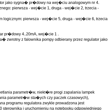
lator jako sygna� pr�dowy na wej�ciu analogowym nr 4.
go: pierwsza - wej�cie 1, druga - wej�cie 2, trzecia -
logicznym: pierwsza - wej�cie 5, druga - wej�cie 6, trzecia
ar pr�dowy 4..20mA, wej�cie 1 .
a� zwrotny z falownika pompy odbierany przez regulator jako
tlania parametr�w, niekt�re progi zapalania lampek
ania parametr�w sta�ych czy paczek czasowych),
na programu regulatora zwykle prowadzona jest
sterownika i uruchomieniu na notebooku odpowiedniego