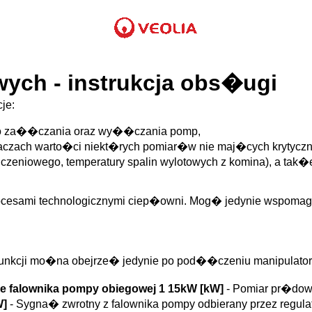
ych - instrukcja obs�ugi
je:
do za��czania oraz wy��czania pomp,
zach warto�ci niekt�rych pomiar�w nie maj�cych krytyczn
liczeniowego, temperatury spalin wylotowych z komina), a tak
rocesami technologicznymi ciep�owni. Mog� jedynie wspoma
 funkcji mo�na obejrze� jedynie po pod��czeniu manipulator
 falownika pompy obiegowej 1 15kW [kW]
- Pomiar pr�dow
W]
- Sygna� zwrotny z falownika pompy odbierany przez regu