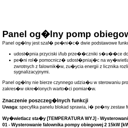
Panel og�lny pomp obiegow
Panel og�lny jest szaf� pe�ni�c� dwie podstawowe funkc
udost�pnia przyciski i/lub prze��czniki s�u��ce 
pe�ni rol� pomocnicz� udost�pniaj�c na wy�wietlac
zwrotnych z falownik�w, zu�ycia energii z licznika roz
sygnalizacyjnymi.
Panel og�lny nie bierze czynnego udzia�u w sterowaniu p
zakres�w okre�lonych warto�ci pomiar�w.
Znaczenie poszczeg�lnych funkcji
Uwaga
: specyfika panelu blokad sprawia, i� pe�ny zestaw
Wy�wietlacz sta�y [TEMPERATURA WYJ] - Wysterowanie
01 - Wysterowanie falownika pompy obiegowej 2 15kW [k