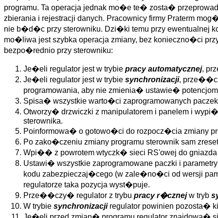
programu. Ta operacja jednak mo�e te� zosta� przeprowadz
zbierania i rejestracji danych. Pracownicy firmy Praterm mo
nie b�d�c przy sterowniku. Dzi�ki temu przy ewentualnej 
mo�liwa jest szybka operacja zmiany, bez konieczno�ci pr
bezpo�rednio przy sterowniku:
Je�eli regulator jest w trybie
pracy automatycznej
, p
Je�eli regulator jest w trybie
synchronizacji
, prze��c
programowania, aby nie zmienia� ustawie� potenc
Spisa� wszystkie warto�ci zaprogramowanych paczek
Otworzy� drzwiczki z manipulatorem i panelem i wypi�
sterownika.
Poinformowa� o gotowo�ci do rozpocz�cia zmiany pro
Po zako�czeniu zmiany programu sterownik sam zreset
Wpi�� z powrotem wtyczk� sieci RS'owej do gniazda
Ustawi� wszystkie zaprogramowane paczki i parame
kodu zabezpieczaj�cego (w zale�no�ci od wersji pam
regulatorze taka pozycja wyst�puje.
Prze��czy� regulator z trybu
pracy r�cznej
w tryb
s
W trybie
synchronizacji
regulator powinien pozosta� ki
Je�eli przed zmian� programu regulator znajdowa� s