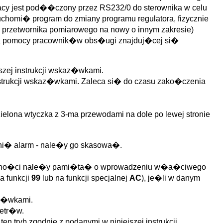
cy jest pod��czony przez RS232/0 do sterownika w celu
ruchomi� program do zmiany programu regulatora, fizycznie
 przetwornika pomiarowego na nowy o innym zakresie)
aga pomocy pracownik�w obs�ugi znajduj�cej si�
szej instrukcji wskaz�wkami.
nstrukcji wskaz�wkami. Zaleca si� do czasu zako�czenia
elona wtyczka z 3-ma przewodami na dole po lewej stronie
ni� alarm - nale�y go skasowa�.
g�lno�ci nale�y pami�ta� o wprowadzeniu w�a�ciwego
 funkcji
99
lub na funkcji specjalnej
AC
), je�li w danym
az�wkami.
metr�w.
 tryb zgodnie z podanymi w niniejszej instrukcji