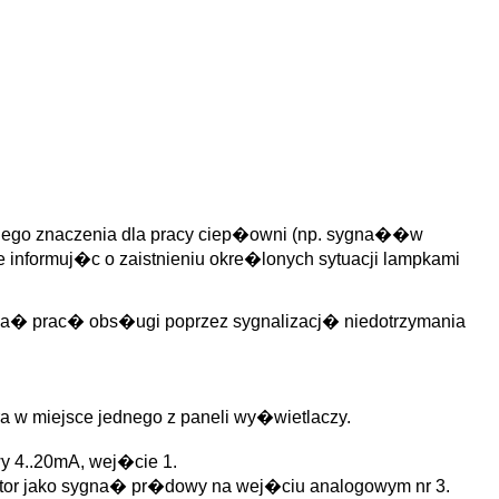
ego znaczenia dla pracy ciep�owni (np. sygna��w
�e informuj�c o zaistnieniu okre�lonych sytuacji lampkami
ga� prac� obs�ugi poprzez sygnalizacj� niedotrzymania
a w miejsce jednego z paneli wy�wietlaczy.
y 4..20mA, wej�cie 1.
lator jako sygna� pr�dowy na wej�ciu analogowym nr 3.