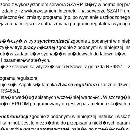
ona z wykorzystaniem serwera SZARP, kt�ry w normalnej pra
g� zdalnie - z wykorzystaniem Internetu - na serwerze SZARP u
konieczno�ci zmiany programu (np. po wymianie uszkodzonego
zyjazdu na miejsce. Zdalna zmiana programu regulatora wym
rze��czy� w tryb
synchronizacji
zgodnie z podanymi w niniej
zy� w tryb
pracy r�cznej
zgodnie z podanymi w niniejszej i
jometr�w zadajnik�w sygna��w pr�dowych do falownik�w.
 i parametr�w sta�ych.
� ze sterownika wtyczk� sieci RS'owej z gniazda RS485/1 - zi
gramu regulatora.
uje si�. Zapali si� lampka
Awaria regulatora
i zacznie dzwo
 RS485/1.
try sta�e wed�ug spisanych wcze�niej warto�ci. W szcze
i�ci EPROM programowany on jest w parametrach sta�ych na
ynchronizacji
zgodnie z podanymi w niniejszej instrukcji wsk
lka minut. Jest to niezb�dne do przepisania niekt�rych para
i� w trybie
pracy automatycznej
, nale�y go prze��czy� w ten