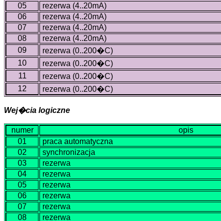
05
rezerwa (4..20mA)
06
rezerwa (4..20mA)
07
rezerwa (4..20mA)
08
rezerwa (4..20mA)
09
rezerwa (0..200�C)
10
rezerwa (0..200�C)
11
rezerwa (0..200�C)
12
rezerwa (0..200�C)
Wej�cia logiczne
numer
opis
01
praca automatyczna
02
synchronizacja
03
rezerwa
04
rezerwa
05
rezerwa
06
rezerwa
07
rezerwa
08
rezerwa