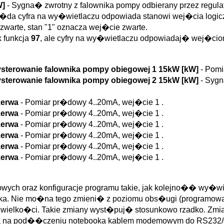
W]
- Sygna� zwrotny z falownika pompy odbierany przez regu
�da cyfra na wy�wietlaczu odpowiada stanowi wej�cia logiczne
zwarte, stan "1" oznacza wej�cie zwarte.
k funkcja
97
, ale cyfry na wy�wietlaczu odpowiadaj� wej�ciom 
Wysterowanie falownika pompy obiegowej 1 15kW [kW]
- Pomi
Wysterowanie falownika pompy obiegowej 2 15kW [kW]
- Sygn
ezerwa
- Pomiar pr�dowy 4..20mA, wej�cie 1 .
ezerwa
- Pomiar pr�dowy 4..20mA, wej�cie 1 .
ezerwa
- Pomiar pr�dowy 4..20mA, wej�cie 1 .
ezerwa
- Pomiar pr�dowy 4..20mA, wej�cie 1 .
ezerwa
- Pomiar pr�dowy 4..20mA, wej�cie 1 .
ezerwa
- Pomiar pr�dowy 4..20mA, wej�cie 1 .
ch oraz konfiguracje programu takie, jak kolejno�� wy�wie
nika. Nie mo�na tego zmieni� z poziomu obs�ugi (programow
 wielko�ci. Takie zmiany wyst�puj� stosunkowo rzadko. Zmia
na na pod��czeniu notebooka kablem modemowym do RS232/0 