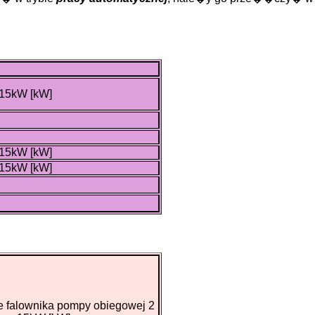
 15kW [kW]
 15kW [kW]
 15kW [kW]
 falownika pompy obiegowej 2