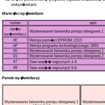
wskaz�wkami.
Warto�ci wy�wietlane
numer
opis
sta�y
Wysterowanie falownika pompy obiegowej 1
wy�wietlacz
nE
Wersja pami�ci EPROM: 2313
nP
Wersja programu technologicznego: 3001
00
Wysterowanie falownika pompy obiegowej 1
01
Wysterowanie falownika pompy obiegowej 2
97
Stan wej�� logicznych 1-4
98
Stan wej�� logicznych 5-8
Panele wy�wietlaczy
Wysterowanie falownika pompy obiegowej 1
Wysterowanie