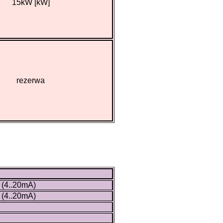
15kW [kW]
rezerwa
 (4..20mA)
 (4..20mA)