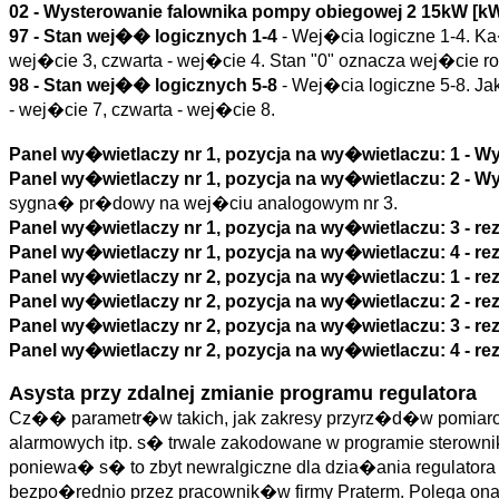
02 - Wysterowanie falownika pompy obiegowej 2 15kW [k
97 - Stan wej�� logicznych 1-4
- Wej�cia logiczne 1-4. Ka
wej�cie 3, czwarta - wej�cie 4. Stan "0" oznacza wej�cie ro
98 - Stan wej�� logicznych 5-8
- Wej�cia logiczne 5-8. Ja
- wej�cie 7, czwarta - wej�cie 8.
Panel wy�wietlaczy nr 1, pozycja na wy�wietlaczu: 1 - 
Panel wy�wietlaczy nr 1, pozycja na wy�wietlaczu: 2 - 
sygna� pr�dowy na wej�ciu analogowym nr 3.
Panel wy�wietlaczy nr 1, pozycja na wy�wietlaczu: 3 - r
Panel wy�wietlaczy nr 1, pozycja na wy�wietlaczu: 4 - r
Panel wy�wietlaczy nr 2, pozycja na wy�wietlaczu: 1 - r
Panel wy�wietlaczy nr 2, pozycja na wy�wietlaczu: 2 - r
Panel wy�wietlaczy nr 2, pozycja na wy�wietlaczu: 3 - r
Panel wy�wietlaczy nr 2, pozycja na wy�wietlaczu: 4 - r
Asysta przy zdalnej zmianie programu regulatora
Cz�� parametr�w takich, jak zakresy przyrz�d�w pomiarowy
alarmowych itp. s� trwale zakodowane w programie sterow
poniewa� s� to zbyt newralgiczne dla dzia�ania regulatora
bezpo�rednio przez pracownik�w firmy Praterm. Polega o