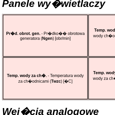
Panele wy�wietlaczy
Temp. wod
Pr�d. obrot. gen.
- Pr�dko�� obrotowa
wody ch�o
generatora (
Ngen
)
[obr/min]
Temp. wody
Temp. wody za ch�.
- Temperatura wody
wody za ch
za ch�odnicami (
Twzc
)
[�C]
Wej�cia analogowe