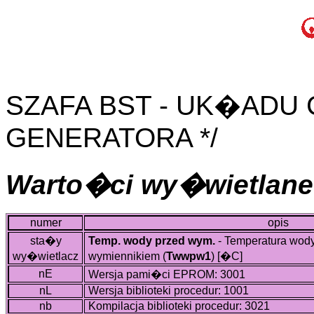
SZAFA BST - UK�ADU
GENERATORA */
Warto�ci wy�wietlane
numer
opis
sta�y
Temp. wody przed wym.
- Temperatura wod
wy�wietlacz
wymiennikiem (
Twwpw1
)
[�C]
nE
Wersja pami�ci EPROM: 3001
nL
Wersja biblioteki procedur: 1001
nb
Kompilacja biblioteki procedur: 3021