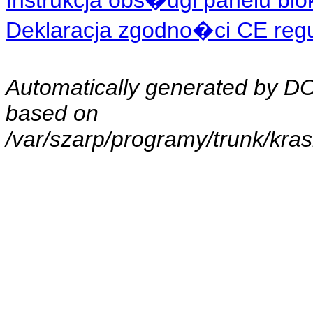
Instrukcja obs�ugi panelu blo
Deklaracja zgodno�ci CE regul
Automatically generated by 
based on
/var/szarp/programy/trunk/kra