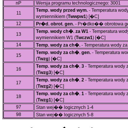
nP
Wersja programu technologicznego: 3001
Temp. wody przed wym.
- Temperatura wod
11
wymiennikiem (
Twwpw1
)
[�C]
12
Pr�d. obrot. gen.
- Pr�dko�� obrotowa gen
Temp. wody ch�. za W1
- Temperatura wo
13
wymiennikiem W1 (
Twczw1
)
[�C]
14
Temp. wody za ch�.
- Temperatura wody za
Temp. wody za ch�. gen.
- Temperatura wo
15
(
Twzg
)
[�C]
Temp. wody za ch�. 3
- Temperatura wody 
16
(
Twzg3
)
[�C]
Temp. wody za ch�. 2
- Temperatura wody 
17
(
Twzg2
)
[�C]
Temp. wody za ch�. 1
- Temperatura wody 
18
(
Twzg1
)
[�C]
97
Stan wej�� logicznych 1-4
98
Stan wej�� logicznych 5-8