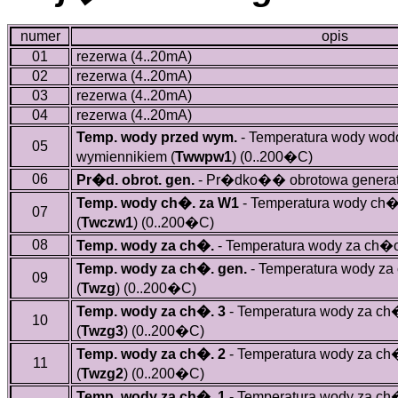
numer
opis
01
rezerwa (4..20mA)
02
rezerwa (4..20mA)
03
rezerwa (4..20mA)
04
rezerwa (4..20mA)
Temp. wody przed wym.
- Temperatura wody wod
05
wymiennikiem (
Twwpw1
)
(0..200�C)
06
Pr�d. obrot. gen.
- Pr�dko�� obrotowa generat
Temp. wody ch�. za W1
- Temperatura wody ch
07
(
Twczw1
)
(0..200�C)
08
Temp. wody za ch�.
- Temperatura wody za ch�o
Temp. wody za ch�. gen.
- Temperatura wody za
09
(
Twzg
)
(0..200�C)
Temp. wody za ch�. 3
- Temperatura wody za ch
10
(
Twzg3
)
(0..200�C)
Temp. wody za ch�. 2
- Temperatura wody za ch
11
(
Twzg2
)
(0..200�C)
Temp. wody za ch�. 1
- Temperatura wody za ch