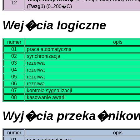
12
(
Twzg1
)
(0..200�C)
Wej�cia logiczne
numer
opis
01
praca automatyczna
02
synchronizacja
03
rezerwa
04
rezerwa
05
rezerwa
06
rezerwa
07
kontrola sygnalizacji
08
kasowanie awarii
Wyj�cia przeka�niko
numer
opis
01
praca automatyczna