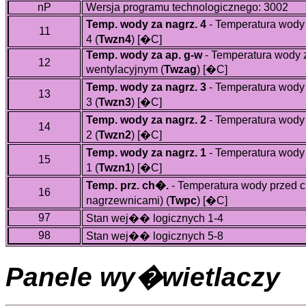
nP
Wersja programu technologicznego: 3002
Temp. wody za nagrz. 4
- Temperatura wody
11
4 (
Twzn4
)
[�C]
Temp. wody za ap. g-w
- Temperatura wody 
12
wentylacyjnym (
Twzag
)
[�C]
Temp. wody za nagrz. 3
- Temperatura wody
13
3 (
Twzn3
)
[�C]
Temp. wody za nagrz. 2
- Temperatura wody
14
2 (
Twzn2
)
[�C]
Temp. wody za nagrz. 1
- Temperatura wody
15
1 (
Twzn1
)
[�C]
Temp. prz. ch�.
- Temperatura wody przed 
16
nagrzewnicami) (
Twpc
)
[�C]
97
Stan wej�� logicznych 1-4
98
Stan wej�� logicznych 5-8
Panele wy�wietlaczy