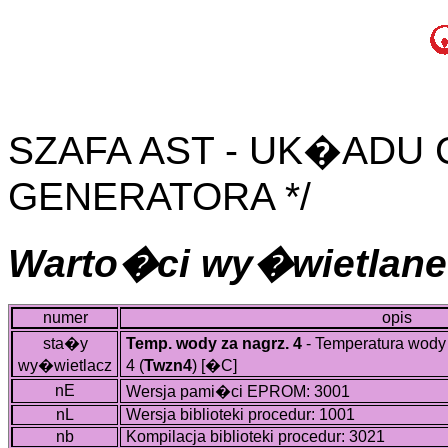
SZAFA AST - UK�ADU
GENERATORA */
Warto�ci wy�wietlane
numer
opis
sta�y
Temp. wody za nagrz. 4
- Temperatura wody
wy�wietlacz
4 (
Twzn4
)
[�C]
nE
Wersja pami�ci EPROM: 3001
nL
Wersja biblioteki procedur: 1001
nb
Kompilacja biblioteki procedur: 3021