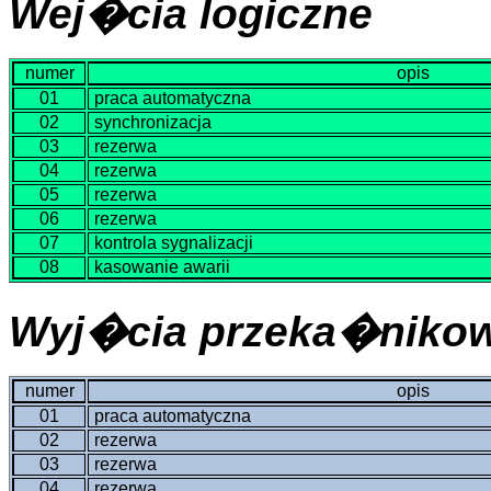
Wej�cia logiczne
numer
opis
01
praca automatyczna
02
synchronizacja
03
rezerwa
04
rezerwa
05
rezerwa
06
rezerwa
07
kontrola sygnalizacji
08
kasowanie awarii
Wyj�cia przeka�niko
numer
opis
01
praca automatyczna
02
rezerwa
03
rezerwa
04
rezerwa