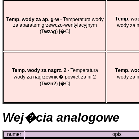
Temp. wod
Temp. wody za ap. g-w
- Temperatura wody
za aparatem grzewczo-wentylacyjnym
wody za n
(
Twzag
)
[�C]
Temp. wody za nagrz. 2
- Temperatura
Temp. wod
wody za nagrzewnic� powietrza nr 2
wody za n
(
Twzn2
)
[�C]
Wej�cia analogowe
numer
opis