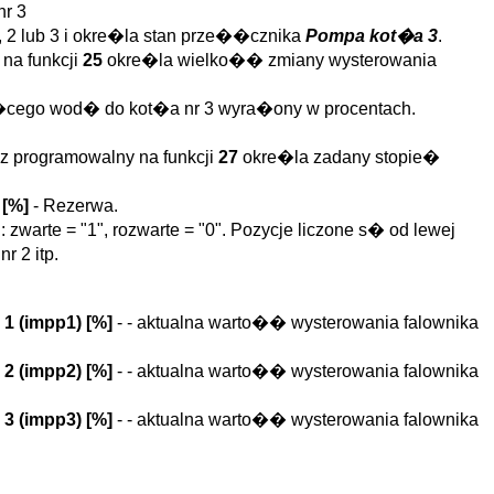
nr 3
 2 lub 3 i okre�la stan prze��cznika
Pompa kot�a 3
.
na funkcji
25
okre�la wielko�� zmiany wysterowania
j�cego wod� do kot�a nr 3 wyra�ony w procentach.
z programowalny na funkcji
27
okre�la zadany stopie�
[%]
- Rezerwa.
rte = "1", rozwarte = "0". Pozycje liczone s� od lewej
r 2 itp.
1 (
impp1
)
[%]
- - aktualna warto�� wysterowania falownika
2 (
impp2
)
[%]
- - aktualna warto�� wysterowania falownika
3 (
impp3
)
[%]
- - aktualna warto�� wysterowania falownika