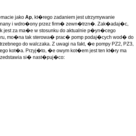
emacie jako
Ap
, kt�rego zadaniem jest utrzymywanie
onany i wdro�ony przez firm� zewn�trzn�. Zak�adaj�c,
k jest za ma�e w stosunku do aktualnie p�yn�cego
aworu, mo�na tak sterowa� prac� pomp podaj�cych wod� do
trzebnego do walczaka. Z uwagi na fakt, �e pompy PZ2, PZ3,
ego kot�a. Przyj�to, �e owym kot�em jest ten kt�ry ma
rzedstawia si� nast�puj�co: