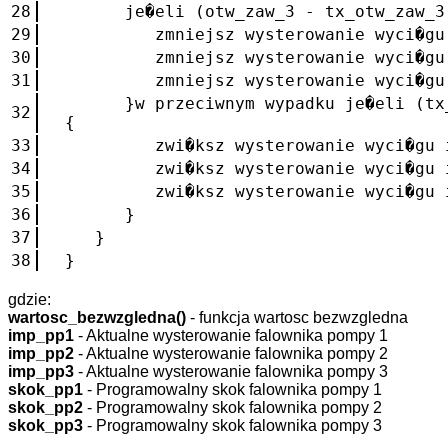
28
je�eli (otw_zaw_3 - tx_otw_zaw_3 
29
zmniejsz wysterowanie wyci�gu im
30
zmniejsz wysterowanie wyci�gu im
31
zmniejsz wysterowanie wyci�gu im
}w przeciwnym wypadku je�eli (tx_o
32
{
33
zwi�ksz wysterowanie wyci�gu imp
34
zwi�ksz wysterowanie wyci�gu imp
35
zwi�ksz wysterowanie wyci�gu imp
36
}
37
}
38
}
gdzie:
wartosc_bezwzgledna()
- funkcja wartosc bezwzgledna
imp_pp1
- Aktualne wysterowanie falownika pompy 1
imp_pp2
- Aktualne wysterowanie falownika pompy 2
imp_pp3
- Aktualne wysterowanie falownika pompy 3
skok_pp1
- Programowalny skok falownika pompy 1
skok_pp2
- Programowalny skok falownika pompy 2
skok_pp3
- Programowalny skok falownika pompy 3