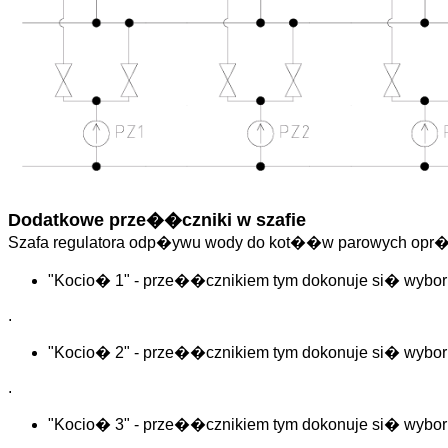
Dodatkowe prze��czniki w szafie
Szafa regulatora odp�ywu wody do kot��w parowych opr�c
"Kocio� 1" - prze��cznikiem tym dokonuje si� wybo
.
"Kocio� 2" - prze��cznikiem tym dokonuje si� wybo
.
"Kocio� 3" - prze��cznikiem tym dokonuje si� wybo