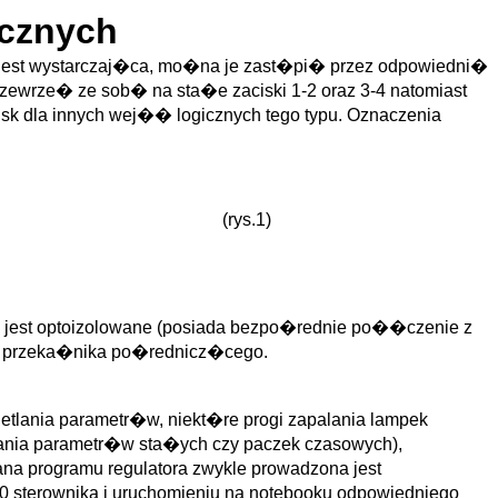
cznych
e jest wystarczaj�ca, mo�na je zast�pi� przez odpowiedni�
ewrze� ze sob� na sta�e zaciski 1-2 oraz 3-4 natomiast
k dla innych wej�� logicznych tego typu. Oznaczenia
(rys.1)
ie jest optoizolowane (posiada bezpo�rednie po��czenie z
anie przeka�nika po�rednicz�cego.
tlania parametr�w, niekt�re progi zapalania lampek
ania parametr�w sta�ych czy paczek czasowych),
na programu regulatora zwykle prowadzona jest
sterownika i uruchomieniu na notebooku odpowiedniego