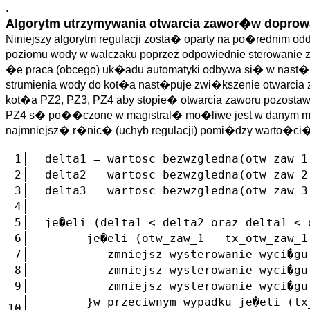
.
Algorytm utrzymywania otwarcia zawor�w dopr
Niniejszy algorytm regulacji zosta� oparty na po�rednim o
poziomu wody w walczaku poprzez odpowiednie sterowani
�e praca (obcego) uk�adu automatyki odbywa si� w nast�
strumienia wody do kot�a nast�puje zwi�kszenie otwarci
kot�a PZ2, PZ3, PZ4 aby stopie� otwarcia zaworu pozostawa
PZ4 s� po��czone w magistral� mo�liwe jest w danym mome
najmniejsz� r�nic� (uchyb regulacji) pomi�dzy warto�ci�
1
delta1 = wartosc_bezwzgledna(otw_zaw_1
2
delta2 = wartosc_bezwzgledna(otw_zaw_2
3
delta3 = wartosc_bezwzgledna(otw_zaw_3
4
5
je�eli (delta1 < delta2 oraz delta1 <
6
je�eli (otw_zaw_1 - tx_otw_zaw_1 
7
zmniejsz wysterowanie wyci�gu im
8
zmniejsz wysterowanie wyci�gu im
9
zmniejsz wysterowanie wyci�gu im
}w przeciwnym wypadku je�eli (tx_o
10