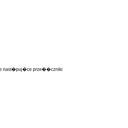
ze nast�puj�ce prze��czniki