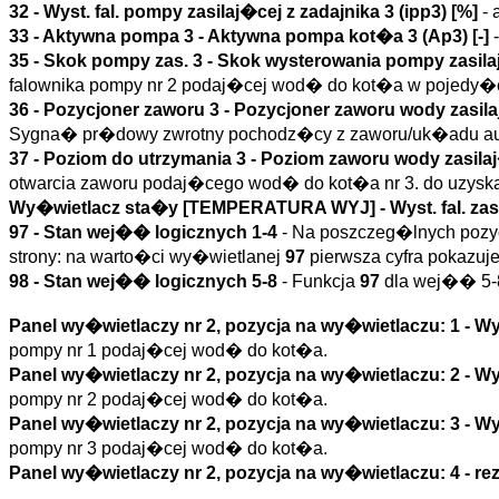
32 - Wyst. fal. pompy zasilaj�cej z zadajnika 3 (
ipp3
)
[%]
- 
33 -
Aktywna pompa 3
- Aktywna pompa kot�a 3 (
Ap3
)
[-]
-
35 -
Skok pompy zas. 3
- Skok wysterowania pompy zasilaj
falownika pompy nr 2 podaj�cej wod� do kot�a w pojedy�cz
36 -
Pozycjoner zaworu 3
- Pozycjoner zaworu wody zasila
Sygna� pr�dowy zwrotny pochodz�cy z zaworu/uk�adu a
37 -
Poziom do utrzymania 3
- Poziom zaworu wody zasilaj
otwarcia zaworu podaj�cego wod� do kot�a nr 3. do uzyska
Wy�wietlacz sta�y [TEMPERATURA WYJ] -
Wyst. fal. zas
97 - Stan wej�� logicznych 1-4
- Na poszczeg�lnych pozyc
strony: na warto�ci wy�wietlanej
97
pierwsza cyfra pokazuje
98 - Stan wej�� logicznych 5-8
- Funkcja
97
dla wej�� 5-
Panel wy�wietlaczy nr 2, pozycja na wy�wietlaczu: 1 -
Wys
pompy nr 1 podaj�cej wod� do kot�a.
Panel wy�wietlaczy nr 2, pozycja na wy�wietlaczu: 2 -
Wys
pompy nr 2 podaj�cej wod� do kot�a.
Panel wy�wietlaczy nr 2, pozycja na wy�wietlaczu: 3 -
Wys
pompy nr 3 podaj�cej wod� do kot�a.
Panel wy�wietlaczy nr 2, pozycja na wy�wietlaczu: 4 - r