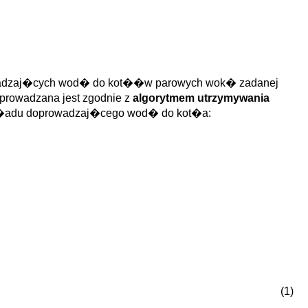
owadzaj�cych wod� do kot��w parowych wok� zadanej
rowadzana jest zgodnie z
algorytmem utrzymywania
k�adu doprowadzaj�cego wod� do kot�a:
(1)