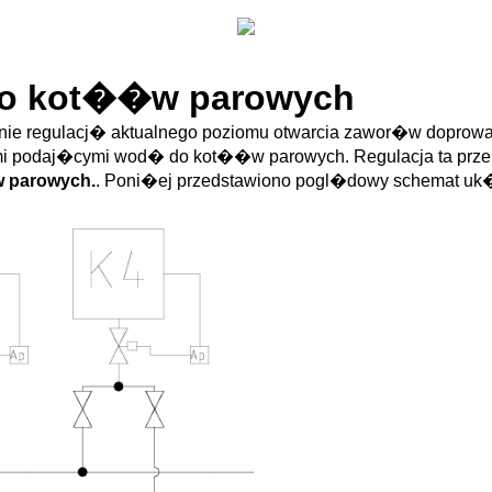
do kot��w parowych
nie regulacj� aktualnego poziomu otwarcia zawor�w dopr
i podaj�cymi wod� do kot��w parowych. Regulacja ta przep
 parowych.
. Poni�ej przedstawiono pogl�dowy schemat u