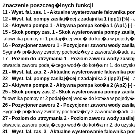
Znaczenie poszczeg�lnych funkcji
11 -
Wyst. fal. zas. 1
- Aktualne wysterowanie falownika pom
12 - Wyst. fal. pompy zasilaj�cej z zadajnika 1 (
ipp1
)
[%]
- 
13 -
Aktywna pompa 1
- Aktywna pompa kot�a 1 (
Ap1
)
[-]
-
15 -
Skok pompy zas. 1
- Skok wysterowania pompy zasilaj
falownika pompy nr 1 podaj�cej wod� do kot�a w pojedy�cz
16 -
Pozycjoner zaworu 1
- Pozycjoner zaworu wody zasila
Sygna� pr�dowy zwrotny pochodz�cy z zaworu/uk�adu a
17 -
Poziom do utrzymania 1
- Poziom zaworu wody zasilaj
otwarcia zaworu podaj�cego wod� do kot�a nr 1. do uzyska
21 -
Wyst. fal. zas. 2
- Aktualne wysterowanie falownika pom
22 - Wyst. fal. pompy zasilaj�cej z zadajnika 2 (
ipp2
)
[%]
- 
23 -
Aktywna pompa 2
- Aktywna pompa kot�a 2 (
Ap2
)
[-]
-
25 -
Skok pompy zas. 2
- Skok wysterowania pompy zasilaj
falownika pompy nr 2 podaj�cej wod� do kot�a w pojedy�cz
26 -
Pozycjoner zaworu 2
- Pozycjoner zaworu wody zasila
Sygna� pr�dowy zwrotny pochodz�cy z zaworu/uk�adu a
27 -
Poziom do utrzymania 2
- Poziom zaworu wody zasilaj
otwarcia zaworu podaj�cego wod� do kot�a nr 2. do uzyska
31 -
Wyst. fal. zas. 3
- Aktualne wysterowanie falownika pom