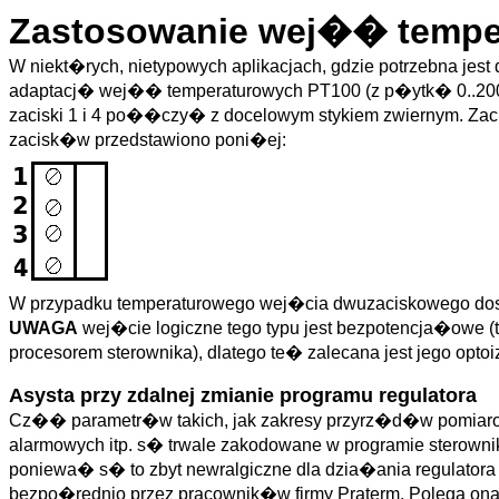
Zastosowanie wej�� tempe
W niekt�rych, nietypowych aplikacjach, gdzie potrzebna j
adaptacj� wej�� temperaturowych PT100 (z p�ytk� 0..200 s
zaciski 1 i 4 po��czy� z docelowym stykiem zwiernym. Za
zacisk�w przedstawiono poni�ej:
W przypadku temperaturowego wej�cia dwuzaciskowego do
UWAGA
wej�cie logiczne tego typu jest bezpotencja�owe (
procesorem sterownika), dlatego te� zalecana jest jego opt
Asysta przy zdalnej zmianie programu regulatora
Cz�� parametr�w takich, jak zakresy przyrz�d�w pomiarowy
alarmowych itp. s� trwale zakodowane w programie sterow
poniewa� s� to zbyt newralgiczne dla dzia�ania regulatora
bezpo�rednio przez pracownik�w firmy Praterm. Polega o