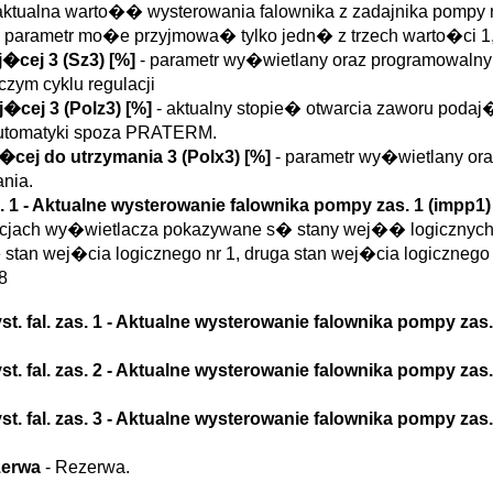
aktualna warto�� wysterowania falownika z zadajnika pompy 
 parametr mo�e przyjmowa� tylko jedn� z trzech warto�ci 1,
�cej 3 (
Sz3
)
[%]
- parametr wy�wietlany oraz programowalny 
ym cyklu regulacji
j�cej 3 (
Polz3
)
[%]
- aktualny stopie� otwarcia zaworu poda
utomatyki spoza PRATERM.
�cej do utrzymania 3 (
Polx3
)
[%]
- parametr wy�wietlany ora
nia.
. 1
- Aktualne wysterowanie falownika pompy zas. 1 (
impp1
)
jach wy�wietlacza pokazywane s� stany wej�� logicznych: zwa
 stan wej�cia logicznego nr 1, druga stan wej�cia logicznego n
8
t. fal. zas. 1
- Aktualne wysterowanie falownika pompy zas. 
t. fal. zas. 2
- Aktualne wysterowanie falownika pompy zas. 
t. fal. zas. 3
- Aktualne wysterowanie falownika pompy zas. 
ezerwa
- Rezerwa.