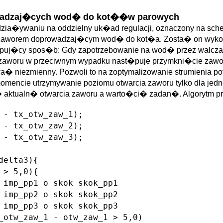
owadzaj�cych wod� do kot��w parowych
ddzia�ywaniu na oddzielny uk�ad regulacji, oznaczony na sch
e zaworem doprowadzaj�cym wod� do kot�a. Zosta� on wyk
puj�cy spos�b: Gdy zapotrzebowanie na wod� przez walcza
a zaworu w przeciwnym wypadku nast�puje przymkni�cie z
� niezmienny. Pozwoli to na zoptymalizowanie strumienia po
ncie utrzymywanie poziomu otwarcia zaworu tylko dla jedn
 aktualn� otwarcia zaworu a warto�ci� zadan�. Algorytm p
 - tx_otw_zaw_1);
 - tx_otw_zaw_2);
 - tx_otw_zaw_3);
 delta3){
> 5,0){
p_pp1 o skok skok_pp1
p_pp2 o skok skok_pp2
p_pp3 o skok skok_pp3
tw_zaw_1 - otw_zaw_1 > 5,0)