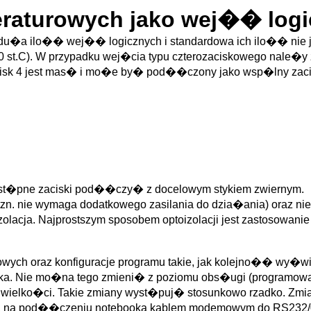
raturowych jako wej�� logi
est du�a ilo�� wej�� logicznych i standardowa ich ilo�� ni
t.C). W przypadku wej�cia typu czterozaciskowego nale�y z
cisk 4 jest mas� i mo�e by� pod��czony jako wsp�lny zacis
st�pne zaciski pod��czy� z docelowym stykiem zwiernym.
tzn. nie wymaga dodatkowego zasilania do dzia�ania) oraz n
oizolacja. Najprostszym sposobem optoizolacji jest zastosow
ch oraz konfiguracje programu takie, jak kolejno�� wy�wie
nika. Nie mo�na tego zmieni� z poziomu obs�ugi (programow
 wielko�ci. Takie zmiany wyst�puj� stosunkowo rzadko. Zmia
na na pod��czeniu notebooka kablem modemowym do RS232/0 