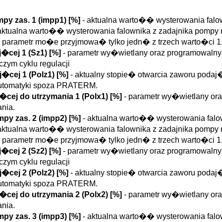
py zas. 1 (
impp1
)
[%]
- aktualna warto�� wysterowania fal
aktualna warto�� wysterowania falownika z zadajnika pompy 
 parametr mo�e przyjmowa� tylko jedn� z trzech warto�ci 1,
�cej 1 (
Sz1
)
[%]
- parametr wy�wietlany oraz programowalny 
ym cyklu regulacji
j�cej 1 (
Polz1
)
[%]
- aktualny stopie� otwarcia zaworu poda
utomatyki spoza PRATERM.
�cej do utrzymania 1 (
Polx1
)
[%]
- parametr wy�wietlany ora
nia.
py zas. 2 (
impp2
)
[%]
- aktualna warto�� wysterowania fal
aktualna warto�� wysterowania falownika z zadajnika pompy 
 parametr mo�e przyjmowa� tylko jedn� z trzech warto�ci 1,
�cej 2 (
Sz2
)
[%]
- parametr wy�wietlany oraz programowalny 
ym cyklu regulacji
j�cej 2 (
Polz2
)
[%]
- aktualny stopie� otwarcia zaworu poda
utomatyki spoza PRATERM.
�cej do utrzymania 2 (
Polx2
)
[%]
- parametr wy�wietlany ora
nia.
py zas. 3 (
impp3
)
[%]
- aktualna warto�� wysterowania fal