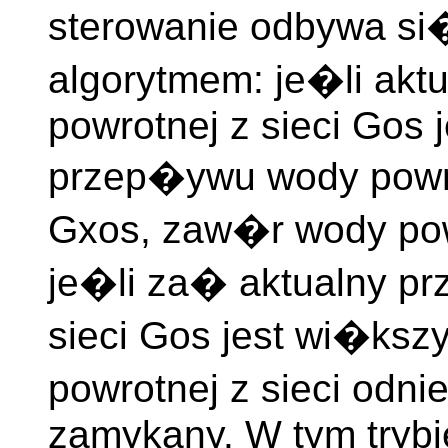
sterowanie odbywa si�
algorytmem: je�li ak
powrotnej z sieci Gos 
przep�ywu wody powrot
Gxos, zaw�r wody powro
je�li za� aktualny p
sieci Gos jest wi�ks
powrotnej z sieci odni
zamykany. W tym trybie