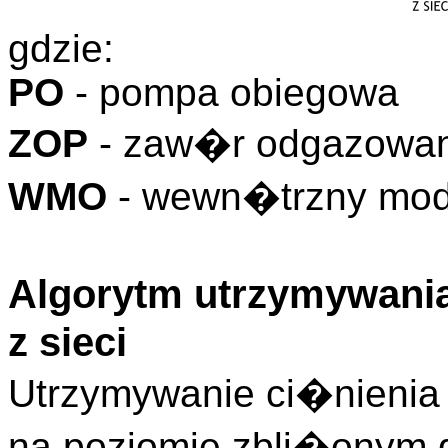
gdzie:
PO
- pompa obiegowa
ZOP
- zaw�r odgazowa
WMO
- wewn�trzny mo
Algorytm utrzymywania
z sieci
Utrzymywanie ci�nienia 
na poziomie zbli�onym 