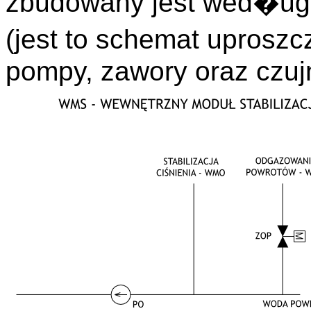
zbudowany jest wed�u
(jest to schemat uprosz
pompy, zawory oraz czuj