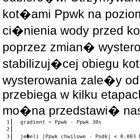
kot�ami Ppwk na pozio
ci�nienia wody przed k
poprzez zmian� wystero
stabilizuj�cej obiegu 
wysterowania zale�y od
przebiega w kilku etapac
mo�na przedstawi� na
1
gradient = Ppwk - Ppwk 30s
2
3
je�eli |Ppwk chwilowe - Podk| < 0.003 