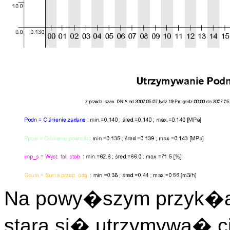
Na powy�szym przyk�ad
stara si� utrzymywa� c