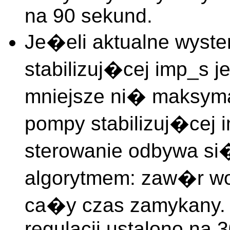
na 90 sekund.
Je�eli aktualne wyste
stabilizuj�cej imp_s 
mniejsze ni� maksyma
pompy stabilizuj�cej
sterowanie odbywa si
algorytmem: zaw�r wod
ca�y czas zamykany. W
regulacji ustalono na 