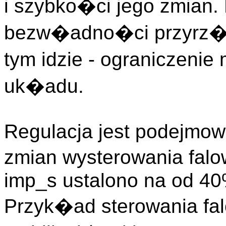
i szybko�ci jego zmian.
bezw�adno�ci przyrz�
tym idzie - ograniczeni
uk�adu.
Regulacja jest podejmow
zmian wysterowania falo
imp_s ustalono na od 4
Przyk�ad sterowania fa