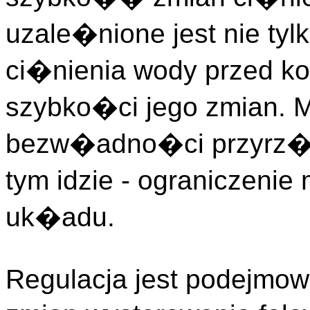
uzale�nione jest nie tyl
ci�nienia wody przed ko
szybko�ci jego zmian. 
bezw�adno�ci przyrz�
tym idzie - ograniczeni
uk�adu.
Regulacja jest podejmow