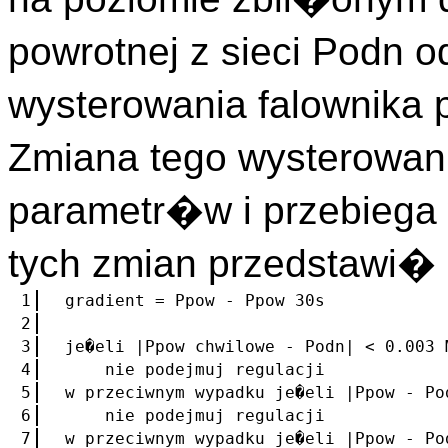
powrotnej z sieci Podn
wysterowania falownika 
Zmiana tego wysterowan
parametr�w i przebiega 
tych zmian przedstawi
1
gradient = Ppow - Ppow 30s
2
3
je�eli |Ppow chwilowe - Podn| < 0.003 
4
nie podejmuj regulacji
5
w przeciwnym wypadku je�eli |Ppow - Po
6
nie podejmuj regulacji
7
w przeciwnym wypadku je�eli |Ppow - Po