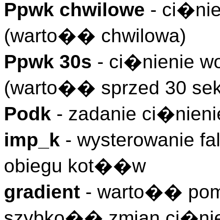
Ppwk chwilowe
- ci�ni
(warto�� chwilowa)
Ppwk 30s
- ci�nienie w
(warto�� sprzed 30 se
Podk
- zadanie ci�nien
imp_k
- wysterowanie fa
obiegu kot��w
gradient
- warto�� pom
szybko�� zmian ci�nien