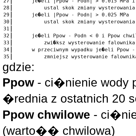
27
je�eli |Ppow - Podn| > 0.015 MPa i 
28
ustal skok zmiany wysterowania fal
29
je�eli |Ppow - Podn| > 0.025 MPa
30
ustal skok zmiany wysterowania fal
31
32
je�eli Ppow - Podn < 0 i Ppow chwil
33
zwi�ksz wysterowanie falownika im
34
w przeciwnym wypadku je�eli Ppow - P
35
zmniejsz wysterowanie falownika i
gdzie:
Ppow
- ci�nienie wody 
�rednia z ostatnich 20 
Ppow chwilowe
- ci�nie
(warto�� chwilowa)