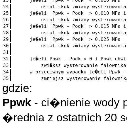
23
je�eli |Ppwk - Podk| < 0.010 MPa
24
ustal skok zmiany wysterowania fal
25
je�eli |Ppwk - Podk| > 0.010 MPa i 
26
ustal skok zmiany wysterowania fal
27
je�eli |Ppwk - Podk| > 0.015 MPa i 
28
ustal skok zmiany wysterowania fal
29
je�eli |Ppwk - Podk| > 0.025 MPa
30
ustal skok zmiany wysterowania fal
31
32
je�eli Ppwk - Podk < 0 i Ppwk chwil
33
zwi�ksz wysterowanie falownika im
34
w przeciwnym wypadku je�eli Ppwk - P
35
zmniejsz wysterowanie falownika i
gdzie:
Ppwk
- ci�nienie wody
�rednia z ostatnich 20 