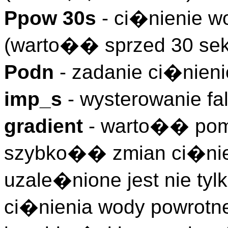
Ppow 30s
- ci�nienie wo
(warto�� sprzed 30 se
Podn
- zadanie ci�nieni
imp_s
- wysterowanie fa
gradient
- warto�� pom
szybko�� zmian ci�nien
uzale�nione jest nie tyl
ci�nienia wody powrotnej