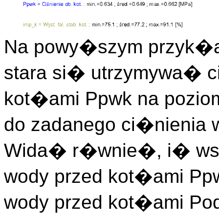
Na powy�szym przyk�ad
stara si� utrzymywa� c
kot�ami Ppwk na poziom
do zadanego ci�nienia 
Wida� r�wnie�, i� wsz
wody przed kot�ami Ppw
wody przed kot�ami Po