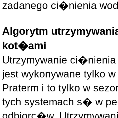
zadanego ci�nienia wody
Algorytm utrzymywania
kot�ami
Utrzymywanie ci�nienia
jest wykonywane tylko w
Praterm i to tylko w sez
tych systemach s� w p
odbiorc�w. Utrzymywani