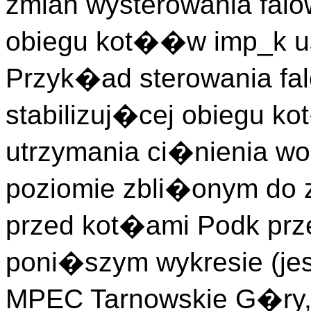
zmian wysterowania falo
obiegu kot��w imp_k u
Przyk�ad sterowania fa
stabilizuj�cej obiegu k
utrzymania ci�nienia w
poziomie zbli�onym do 
przed kot�ami Podk prze
poni�szym wykresie (je
MPEC Tarnowskie G�ry, 