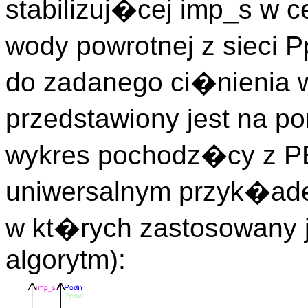
stabilizuj�cej imp_s w c
wody powrotnej z sieci 
do zadanego ci�nienia w
przedstawiony jest na po
wykres pochodz�cy z P
uniwersalnym przyk�ad
w kt�rych zastosowany 
algorytm):