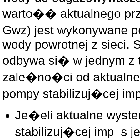
warto�� aktualnego p
Gwz) jest wykonywane p
wody powrotnej z sieci.
odbywa si� w jednym z 
zale�no�ci od aktualne
pompy stabilizuj�cej im
Je�eli aktualne wyste
stabilizuj�cej imp_s j