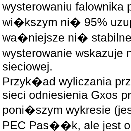
wysterowaniu falownika 
wi�kszym ni� 95% uzup
wa�niejsze ni� stabilne
wysterowanie wskazuje 
sieciowej.
Przyk�ad wyliczania pr
sieci odniesienia Gxos p
poni�szym wykresie (je
PEC Pas��k, ale jest 