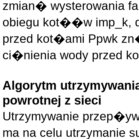
zmian� wysterowania fal
obiegu kot��w imp_k, 
przed kot�ami Ppwk zn
ci�nienia wody przed k
Algorytm utrzymywan
powrotnej z sieci
Utrzymywanie przep�ywu
ma na celu utrzymanie