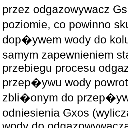
przez odgazowywacz Gs
poziomie, co powinno s
dop�ywem wody do kolu
samym zapewnieniem st
przebiegu procesu odga
przep�ywu wody powrotn
zbli�onym do przep�ywu
odniesienia Gxos (wyli
wody do odgazowywacza