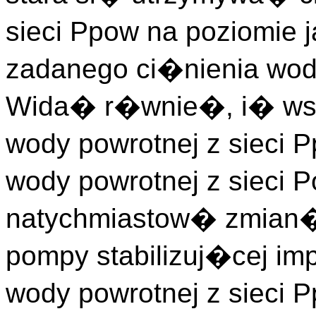
sieci Ppow na poziomie 
zadanego ci�nienia wody
Wida� r�wnie�, i� wsz
wody powrotnej z sieci 
wody powrotnej z sieci 
natychmiastow� zmian�
pompy stabilizuj�cej im
wody powrotnej z sieci