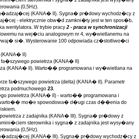
erowania (0,5Hz).
sch�adzaj�cej (KANA� II). Sygna� pr�dowy wychodz�cy z
zaj�cej - elektrycznie obw�d zamkni�ty jest w ten spos�b,
 wentylatora. W trybie pracy
2 - praca w synchronizacji
�dowemu na wej�ciu analogowym nr 4, wy�wietlanemu na
waj� si�. Wysterowanie 100 odpowiada cz�stotliwo�ci
 (KANA� II)
m fa�szywego powietrza (KANA� II)
trza (KANA� II). Warto�� programowana i wy�wietlana na
orze fa�szywego powietrza (delta) (KANA� II). Parametr
wietrza podmuchowego
23
.
ego powietrza (KANA� II) - warto�� programowana i
a�a warto�� mo�e spowodowa� d�ugi czas d��enia do
iskiem.
 powietrza z zadajnika (KANA� III). Sygna� pr�dowy z
omini�ciem sterownika i sygna� z zadajnika jest wysy�any
erowania (0,5Hz).
sch�adzaj�cej (KANA� III). Sygna� pr�dowy wychodz�cy z