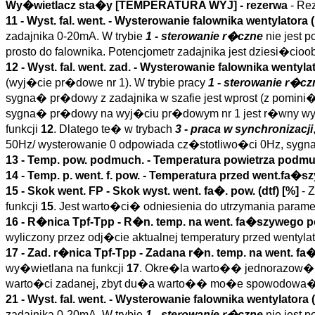
Wy�wietlacz sta�y [TEMPERATURA WYJ] - rezerwa
- Re
11 -
Wyst. fal. went.
- Wysterowanie falownika wentylatora (
zadajnika 0-20mA. W trybie
1 - sterowanie r�czne
nie jest 
prosto do falownika. Potencjometr zadajnika jest dziesi�ci
12 -
Wyst. fal. went. zad.
- Wysterowanie falownika wentylato
(wyj�cie pr�dowe nr 1). W trybie pracy
1 - sterowanie r�cz
sygna� pr�dowy z zadajnika w szafie jest wprost (z pomini
sygna� pr�dowy na wyj�ciu pr�dowym nr 1 jest r�wny wys
funkcji
12
. Dlatego te� w trybach
3 - praca w synchronizacji
50Hz/ wysterowanie 0 odpowiada cz�stotliwo�ci 0Hz, syg
13 -
Temp. pow. podmuch.
- Temperatura powietrza podm
14 -
Temp. p. went. f. pow.
- Temperatura przed went.fa�sz
15 -
Skok went. FP
- Skok wyst. went. fa�. pow. (
dtf
)
[%]
- 
funkcji
15
. Jest warto�ci� odniesienia do utrzymania param
16 -
R�nica Tpf-Tpp
- R�n. temp. na went. fa�szywego po
wyliczony przez odj�cie aktualnej temperatury przed wenty
17 -
Zad. r�nica Tpf-Tpp
- Zadana r�n. temp. na went. fa
wy�wietlana na funkcji
17
. Okre�la warto�� jednorazow�
warto�ci zadanej, zbyt du�a warto�� mo�e spowodowa� sz
21 -
Wyst. fal. went.
- Wysterowanie falownika wentylatora (
zadajnika 0-20mA. W trybie
1 - sterowanie r�czne
nie jest 