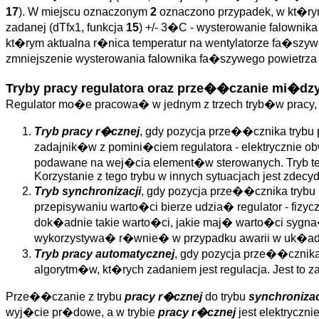
17
). W miejscu oznaczonym
2
oznaczono przypadek, w kt�rym
zadanej (dTfx1, funkcja
15
) +/- 3�C - wysterowanie falownik
kt�rym aktualna r�nica temperatur na wentylatorze fa�szywe
zmniejszenie wysterowania falownika fa�szywego powietrza 
Tryby pracy regulatora oraz prze��czanie mi�dzy
Regulator mo�e pracowa� w jednym z trzech tryb�w pracy,
Tryb pracy r�cznej
, gdy pozycja prze��cznika tryb
zadajnik�w z pomini�ciem regulatora - elektrycznie 
podawane na wej�cia element�w sterowanych. Tryb ten
Korzystanie z tego trybu w innych sytuacjach jest zdec
Tryb synchronizacji
, gdy pozycja prze��cznika tryb
przepisywaniu warto�ci bierze udzia� regulator - fi
dok�adnie takie warto�ci, jakie maj� warto�ci sygna�
wykorzystywa� r�wnie� w przypadku awarii w uk�adzi
Tryb pracy automatycznej
, gdy pozycja prze��cznik
algorytm�w, kt�rych zadaniem jest regulacja. Jest to z
Prze��czanie z trybu
pracy r�cznej
do trybu
synchronizac
wyj�cie pr�dowe, a w trybie
pracy r�cznej
jest elektrycz