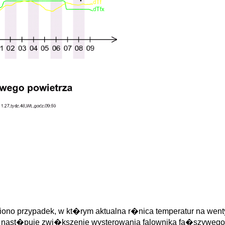
ono przypadek, w kt�rym aktualna r�nica temperatur na wenty
 nast�puje zwi�kszenie wysterowania falownika fa�szywego p