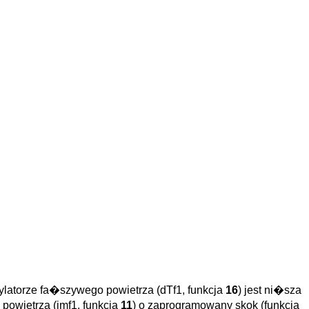
latorze fa�szywego powietrza (dTf1, funkcja
16
) jest ni�sza
owietrza (imf1, funkcja
11
) o zaprogramowany skok (funkcja