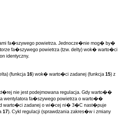
orami fa�szywego powietrza. Jednocze�nie mog� by�
atorze fa�szywego powietrza (tzw. delty) wok� warto�ci
n identyczny.
lta) (funkcja
16
) wok� warto�ci zadanej (funkcja
15
) z
 kt�rej nie jest podejmowana regulacja. Gdy warto��
ika wentylatora fa�szywego powietrza o warto��
od warto�ci zadanej o wi�cej ni� 3�C nast�puje
ja
17
). Cykl regulacji (sprawdzania zakres�w i zmiany