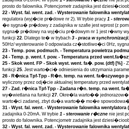
prosto do falownika. Potencjometr zadajnika jest dziesi�ci
22 -
Wyst. fal. went. zad.
- Wysterowanie falownika wentylato
regulatora (wyj�cie pr�dowe nr 2). W trybie pracy
1 - stero
�e sygna� pr�dowy z zadajnika w szafie jest wprost (z pom
sygna� pr�dowy na wyj�ciu pr�dowym nr 1 jest r�wny wys
funkcji
22
. Dlatego te� w trybach
3 - praca w synchronizacji
50Hz/ wysterowanie 0 odpowiada cz�stotliwo�ci 0Hz, syg
23 -
Temp. pow. podmuch.
- Temperatura powietrza podm
24 -
Temp. p. went. f. pow.
- Temperatura przed went.fa�sz
25 -
Skok went. FP
- Skok wyst. went. fa�. pow. (
dtf
)
[%]
- 
funkcji
25
. Jest warto�ci� odniesienia do utrzymania param
26 -
R�nica Tpf-Tpp
- R�n. temp. na went. fa�szywego po
wyliczony przez odj�cie aktualnej temperatury przed wenty
27 -
Zad. r�nica Tpf-Tpp
- Zadana r�n. temp. na went. fa
wy�wietlana na funkcji
27
. Okre�la warto�� jednorazow�
warto�ci zadanej, zbyt du�a warto�� mo�e spowodowa� sz
31 -
Wyst. fal. went.
- Wysterowanie falownika wentylatora (
zadajnika 0-20mA. W trybie
1 - sterowanie r�czne
nie jest 
prosto do falownika. Potencjometr zadajnika jest dziesi�ci
32 -
Wyst. fal. went. zad.
- Wysterowanie falownika wentylato