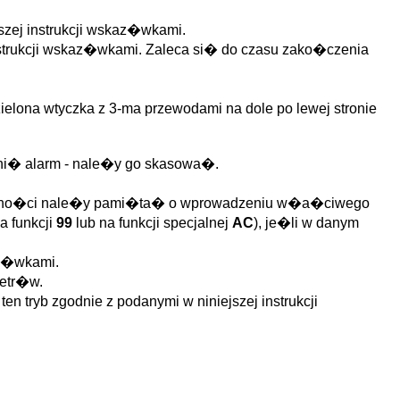
szej instrukcji wskaz�wkami.
nstrukcji wskaz�wkami. Zaleca si� do czasu zako�czenia
elona wtyczka z 3-ma przewodami na dole po lewej stronie
ni� alarm - nale�y go skasowa�.
g�lno�ci nale�y pami�ta� o wprowadzeniu w�a�ciwego
 funkcji
99
lub na funkcji specjalnej
AC
), je�li w danym
az�wkami.
metr�w.
 tryb zgodnie z podanymi w niniejszej instrukcji