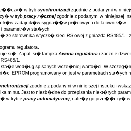
rze��czy� w tryb
synchronizacji
zgodnie z podanymi w niniej
zy� w tryb
pracy r�cznej
zgodnie z podanymi w niniejszej i
jometr�w zadajnik�w sygna��w pr�dowych do falownik�w.
 i parametr�w sta�ych.
� ze sterownika wtyczk� sieci RS'owej z gniazda RS485/1 - zi
gramu regulatora.
uje si�. Zapali si� lampka
Awaria regulatora
i zacznie dzwo
 RS485/1.
try sta�e wed�ug spisanych wcze�niej warto�ci. W szcze
i�ci EPROM programowany on jest w parametrach sta�ych na
ynchronizacji
zgodnie z podanymi w niniejszej instrukcji wsk
lka minut. Jest to niezb�dne do przepisania niekt�rych para
i� w trybie
pracy automatycznej
, nale�y go prze��czy� w ten