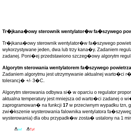
Tr�jkana�owy sterownik wentylator�w fa�szywego powie
Tr�jkana�owy sterownik wentylator�w fa�szywego powietr
wykorzystywane jeden, dwa lub trzy kana�y. Zadaniem regula
zadanej. Poni�ej przedstawiono szczeg�owy algorytm regul
Algorytm sterowania wentylatorem fa�szywego powietrz
Zadaniem algorytmu jest utrzymywanie aktualnej warto�ci r�n
tolerancj� +/- 3�C.
Algorytm sterowania odbywa si� w oparciu o regulator prop
aktualna temperatury jest mniejsza od warto�ci zadanej o
zaprogramowan� na funkcji
17
w przeciwnym wypadku tzn, g
zwi�kszenie wysterowania falownika wentylatora fa�szyweg
wysterowania) dla obu przypadk�w zosta� ustalony na 1 min