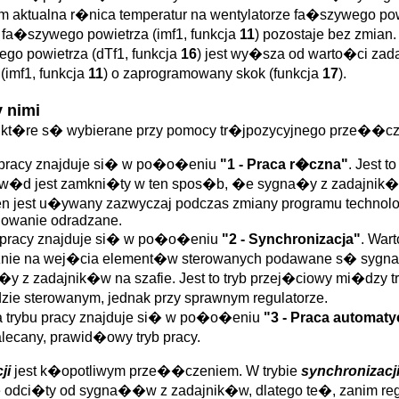
 aktualna r�nica temperatur na wentylatorze fa�szywego powi
a fa�szywego powietrza (imf1, funkcja
11
) pozostaje bez zmia
go powietrza (dTf1, funkcja
16
) jest wy�sza od warto�ci zada
(imf1, funkcja
11
) o zaprogramowany skok (funkcja
17
).
 nimi
 kt�re s� wybierane przy pomocy tr�jpozycyjnego prze��cz
u pracy znajduje si� w po�o�eniu
"1 - Praca r�czna"
. Jest 
obw�d jest zamkni�ty w ten spos�b, �e sygna�y z zadajnik�w
 jest u�ywany zazwyczaj podczas zmiany programu technologi
ydowanie odradzane.
u pracy znajduje si� w po�o�eniu
"2 - Synchronizacja"
. War
zycznie na wej�cia element�w sterowanych podawane s� sygn
y z zadajnik�w na szafie. Jest to tryb przej�ciowy mi�dzy 
e sterowanym, jednak przy sprawnym regulatorze.
a trybu pracy znajduje si� w po�o�eniu
"3 - Praca automat
alecany, prawid�owy tryb pracy.
ji
jest k�opotliwym prze��czeniem. W trybie
synchronizacj
nie odci�ty od sygna��w z zadajnik�w, dlatego te�, zanim 