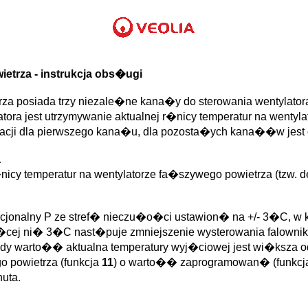
trza - instrukcja obs�ugi
za posiada trzy niezale�ne kana�y do sterowania wentylat
tora jest utrzymywanie aktualnej r�nicy temperatur na wentyl
acji dla pierwszego kana�u, dla pozosta�ych kana��w jest o
a
icy temperatur na wentylatorze fa�szywego powietrza (tzw. de
orcjonalny P ze stref� nieczu�o�ci ustawion� na +/- 3�C, w
 wi�cej ni� 3�C nast�puje zmniejszenie wysterowania falown
dy warto�� aktualna temperatury wyj�ciowej jest wi�ksza 
o powietrza (funkcja
11
) o warto�� zaprogramowan� (funkc
uta.