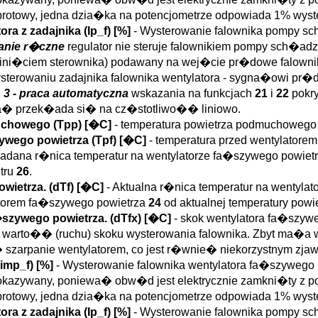
oobrotowy, jedna dzia�ka na potencjometrze odpowiada 1% wyst
ra z zadajnika (
Ip_f
)
[%]
- Wysterowanie falownika pompy 
wanie r�czne
regulator nie steruje falownikiem pompy sch�ad
ini�ciem sterownika) podawany na wej�cie pr�dowe falownika
terowaniu zadajnika falownika wentylatora - sygna�owi pr
,
3 - praca automatyczna
wskazania na funkcjach
21
i
22
pokry
na� przek�ada si� na cz�stotliwo�� liniowo.
uchowego (
Tpp
)
[�C]
- temperatura powietrza podmuchowego
ywego powietrza (
Tpf
)
[�C]
- temperatura przed wentylatore
Zadana r�nica temperatur na wentylatorze fa�szywego powie
etru
26
.
wietrza. (
dTf
)
[�C]
- Aktualna r�nica temperatur na wentylat
latorem fa�szywego powietrza
24
od aktualnej temperatury po
�szywego powietrza. (
dTfx
)
[�C]
- skok wentylatora fa�szyw
 warto�� (ruchu) skoku wysterowania falownika. Zbyt m
arpanie wentylatorem, co jest r�wnie� niekorzystnym zjaw
imp_f
)
[%]
- Wysterowanie falownika wentylatora fa�szywego
pokazywany, poniewa� obw�d jest elektrycznie zamkni�ty z p
oobrotowy, jedna dzia�ka na potencjometrze odpowiada 1% wyst
ra z zadajnika (
Ip_f
)
[%]
- Wysterowanie falownika pompy 