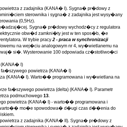
 powietrza z zadajnika (KANA� I). Sygna� pr�dowy z
omini�ciem sterownika i sygna� z zadajnika jest wysy�any
erowania (0,5Hz).
ch�adzaj�cej. Sygna� pr�dowy wychodz�cy z regulatora
elektrycznie obw�d zamkni�ty jest w ten spos�b, �e
ntylatora. W trybie pracy
2 - praca w synchronizacji
�dowemu na wej�ciu analogowym nr 4, wy�wietlanemu na
waj� si�. Wysterowanie 100 odpowiada cz�stotliwo�ci
o (KANA� I)
em fa�szywego powietrza (KANA� I)
trza (KANA� I). Warto�� programowana i wy�wietlana na
orze fa�szywego powietrza (delta) (KANA� I). Parametr
wietrza podmuchowego
13
.
ego powietrza (KANA� I) - warto�� programowana i
a�a warto�� mo�e spowodowa� d�ugi czas d��enia do
iskiem.
 powietrza z zadajnika (KANA� II). Sygna� pr�dowy z
omini�ciem sterownika i sygna� z zadajnika jest wysy�any