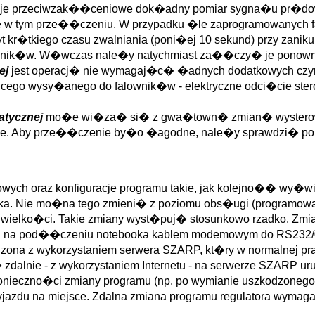
racje przeciwzak��ceniowe dok�adny pomiar sygna�u pr�dowe
e w tym prze��czeniu. W przypadku �le zaprogramowanych fa
yt kr�tkiego czasu zwalniania (poni�ej 10 sekund) przy za
wnik�w. W�wczas nale�y natychmiast za��czy� je ponownie
ej
jest operacj� nie wymagaj�c� �adnych dodatkowych cz
cego wysy�anego do falownik�w - elektryczne odci�cie stero
atycznej
mo�e wi�za� si� z gwa�town� zmian� wysterowan
e. Aby prze��czenie by�o �agodne, nale�y sprawdzi� pop
ch oraz konfiguracje programu takie, jak kolejno�� wy�wie
nika. Nie mo�na tego zmieni� z poziomu obs�ugi (programow
 wielko�ci. Takie zmiany wyst�puj� stosunkowo rzadko. Zmia
na na pod��czeniu notebooka kablem modemowym do RS232/0 
ona z wykorzystaniem serwera SZARP, kt�ry w normalnej pra
g� zdalnie - z wykorzystaniem Internetu - na serwerze SZARP u
konieczno�ci zmiany programu (np. po wymianie uszkodzonego
zyjazdu na miejsce. Zdalna zmiana programu regulatora wym