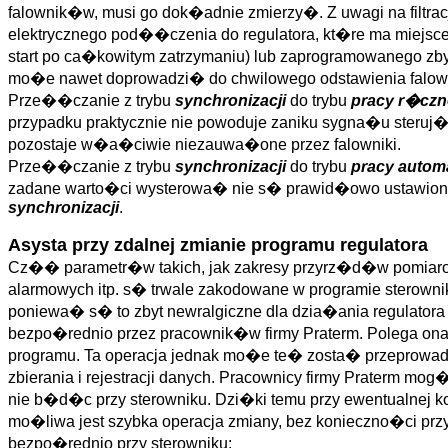
falownik�w, musi go dok�adnie zmierzy�. Z uwagi na filt
elektrycznego pod��czenia do regulatora, kt�re ma miejsc
start po ca�kowitym zatrzymaniu) lub zaprogramowanego zb
mo�e nawet doprowadzi� do chwilowego odstawienia falo
Prze��czanie z trybu
synchronizacji
do trybu
pracy r�czn
przypadku praktycznie nie powoduje zaniku sygna�u steruj�
pozostaje w�a�ciwie niezauwa�one przez falowniki.
Prze��czanie z trybu
synchronizacji
do trybu
pracy autom
zadane warto�ci wysterowa� nie s� prawid�owo ustawion
synchronizacji
.
Asysta przy zdalnej zmianie programu regulatora
Cz�� parametr�w takich, jak zakresy przyrz�d�w pomiarowy
alarmowych itp. s� trwale zakodowane w programie sterow
poniewa� s� to zbyt newralgiczne dla dzia�ania regulatora
bezpo�rednio przez pracownik�w firmy Praterm. Polega o
programu. Ta operacja jednak mo�e te� zosta� przeprowadz
zbierania i rejestracji danych. Pracownicy firmy Praterm mo
nie b�d�c przy sterowniku. Dzi�ki temu przy ewentualnej 
mo�liwa jest szybka operacja zmiany, bez konieczno�ci pr
bezpo�rednio przy sterowniku: