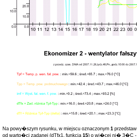
Na powy�szym rysunku, w miejscu oznaczonym
1
przedstawi
od warto�ci zadanej (dTfx1, funkcja
15
) o wi�cej ni� 3�C -