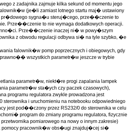
go z zadajnika zajmuje kilka sekund od momentu jego
lownik�w (je�li zamiast lotnego startu maj� ustawiony
niku pr�dowego sygna�u steruj�cego, prze��czenie to
. Prze��czenie to nie wymaga dodatkowych operacji.
ynno�ci. Prze��czenie inaczej ni� w powy�szym
wnika z obwodu regulacji odbywa si� na tyle szybko, �e
ia falownik�w pomp poprzecznych i obiegowych, gdy
rawno�� wszystkich parametr�w jeszcze w trybie
tlania parametr�w, niekt�re progi zapalania lampek
ania parametr�w sta�ych czy paczek czasowych),
na programu regulatora zwykle prowadzona jest
sterownika i uruchomieniu na notebooku odpowiedniego
cy jest pod��czony przez RS232/0 do sterownika w celu
ruchomi� program do zmiany programu regulatora, fizycznie
 przetwornika pomiarowego na nowy o innym zakresie)
aga pomocy pracownik�w obs�ugi znajduj�cej si�