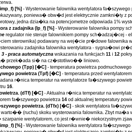
zerwa.
imp_f
)
[%]
- Wysterowanie falownika wentylatora fa�szywego
pokazywany, poniewa� obw�d jest elektrycznie zamkni�ty z p
oobrotowy, jedna dzia�ka na potencjometrze odpowiada 1% wyst
ra z zadajnika (
Ip_f
)
[%]
- Wysterowanie falownika pompy s
ne
regulator nie steruje falownikiem pompy sch�adzaj�cej - 
�ciem sterownika) podawany na wej�cie pr�dowe falownika we
terowaniu zadajnika falownika wentylatora - sygna�owi pr
,
3 - praca automatyczna
wskazania na funkcjach
11
i
12
pokry
na� przek�ada si� na cz�stotliwo�� liniowo.
uchowego (
Tpp
)
[�C]
- temperatura powietrza podmuchoweg
ywego powietrza (
Tpf
)
[�C]
- temperatura przed wentylator
Zadana r�nica temperatur na wentylatorze fa�szywego powie
etru
16
.
wietrza. (
dTf
)
[�C]
- Aktualna r�nica temperatur na wentylat
latorem fa�szywego powietrza
14
od aktualnej temperatury po
�szywego powietrza. (
dTfx
)
[�C]
- skok wentylatora fa�szyw
 warto�� (ruchu) skoku wysterowania falownika. Zbyt m
arpanie wentylatorem, co jest r�wnie� niekorzystnym zjaw
imp_f
)
[%]
- Wysterowanie falownika wentylatora fa�szywego
pokazywany, poniewa� obw�d jest elektrycznie zamkni�ty z p