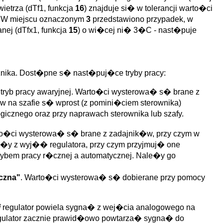
etrza (dTf1, funkcja
16
) znajduje si� w tolerancji warto�ci
n. W miejscu oznaczonym
3
przedstawiono przypadek, w
nej (dTfx1, funkcja
15
) o wi�cej ni� 3�C - nast�puje
nika. Dost�pne s� nast�puj�ce tryby pracy:
to tryb pracy awaryjnej. Warto�ci wysterowa� s� brane z
 na szafie s� wprost (z pomini�ciem sterownika)
cznego oraz przy naprawach sterownika lub szafy.
to�ci wysterowa� s� brane z zadajnik�w, przy czym w
a�y z wyj�� regulatora, przy czym przyjmuj� one
trybem pracy r�cznej a automatycznej. Nale�y go
yczna"
. Warto�ci wysterowa� s� dobierane przy pomocy
i
regulator powiela sygna� z wej�cia analogowego na
regulator zacznie prawid�owo powtarza� sygna� do