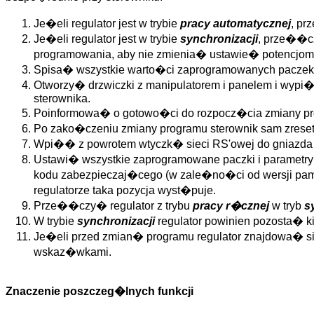
Je�eli regulator jest w trybie
pracy automatycznej
, p
Je�eli regulator jest w trybie
synchronizacji
, prze��c
programowania, aby nie zmienia� ustawie� potenc
Spisa� wszystkie warto�ci zaprogramowanych paczek
Otworzy� drzwiczki z manipulatorem i panelem i wypi�
sterownika.
Poinformowa� o gotowo�ci do rozpocz�cia zmiany pro
Po zako�czeniu zmiany programu sterownik sam zreset
Wpi�� z powrotem wtyczk� sieci RS'owej do gniazda
Ustawi� wszystkie zaprogramowane paczki i parame
kodu zabezpieczaj�cego (w zale�no�ci od wersji pam
regulatorze taka pozycja wyst�puje.
Prze��czy� regulator z trybu
pracy r�cznej
w tryb
s
W trybie
synchronizacji
regulator powinien pozosta� ki
Je�eli przed zmian� programu regulator znajdowa� s
wskaz�wkami.
Znaczenie poszczeg�lnych funkcji