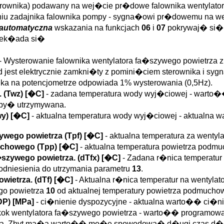
terownika) podawany na wej�cie pr�dowe falownika wentylator
iu zadajnika falownika pompy - sygna�owi pr�dowemu na we
a automatyczna
wskazania na funkcjach
06
i
07
pokrywaj� si�.
rzek�ada si�
- Wysterowanie falownika wentylatora fa�szywego powietrza 
est elektrycznie zamkni�ty z pomini�ciem sterownika i sygna
a�ka na potencjometrze odpowiada 1% wysterowania (0,5Hz).
 (
Twz
)
[�C]
- zadana temperatura wody wyj�ciowej - warto�
 by� utrzymywana.
wy
)
[�C]
- aktualna temperatura wody wyj�ciowej - aktualna 
ywego powietrza (
Tpf
)
[�C]
- aktualna temperatura za wentyl
uchowego (
Tpp
)
[�C]
- aktualna temperatura powietrza podm
�szywego powietrza. (
dTfx
)
[�C]
- Zadana r�nica temperatur
odniesienia do utrzymania parametru
13
.
wietrza. (
dTf
)
[�C]
- Aktualna r�nica temperatur na wentylat
go powietrza
10
od aktualnej temperatury powietrza podmuch
DP
)
[MPa]
- ci�nienie dyspozycyjne - aktualna warto�� ci�ni
kok wentylatora fa�szywego powietrza - warto�� programowa
nika. Zbyt ma�a warto�� mo�e spowodowa� d�ugi czas d�