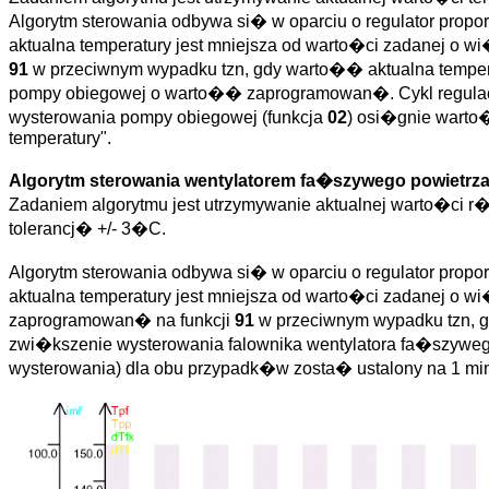
Algorytm sterowania odbywa si� w oparciu o regulator prop
aktualna temperatury jest mniejsza od warto�ci zadanej o
91
w przeciwnym wypadku tzn, gdy warto�� aktualna temper
pompy obiegowej o warto�� zaprogramowan�. Cykl regulacj
wysterowania pompy obiegowej (funkcja
02
) osi�gnie warto�
temperatury".
Algorytm sterowania wentylatorem fa�szywego powietrz
Zadaniem algorytmu jest utrzymywanie aktualnej warto�ci r�n
tolerancj� +/- 3�C.
Algorytm sterowania odbywa si� w oparciu o regulator prop
aktualna temperatury jest mniejsza od warto�ci zadanej o
zaprogramowan� na funkcji
91
w przeciwnym wypadku tzn, g
zwi�kszenie wysterowania falownika wentylatora fa�szyweg
wysterowania) dla obu przypadk�w zosta� ustalony na 1 min