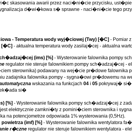
sowania awarii przez naci�ni�cie przycisku, ust�pienia s
 i sygnalizacja d�wi�kowa s� sprawne - naci�ni�cie tego pr
ciowa
- Temperatura wody wyj�ciowej (
Twy
)
[�C]
- Pomiar 
[�C]
- aktualna temperatura wody zasilaj�cej - aktualna w
sch�adzaj�cej (
ims
)
[%]
- Wysterowanie falownika pompy s
ne
regulator nie steruje falownikiem pompy sch�adzaj�cej - 
i�ciem sterownika) podawany na wej�cie pr�dowe falownika p
iu zadajnika falownika pompy - sygna�owi pr�dowemu na we
a automatyczna
wskazania na funkcjach
04
i
05
pokrywaj� si�.
rzek�ada si�
zs
)
[%]
- Wysterowanie falownika pompy sch�adzaj�cej z zada
st elektrycznie zamkni�ty z pomini�ciem sterownika i sygna�
a�ka na potencjometrze odpowiada 1% wysterowania (0,5Hz).
 powietrza (
imf
)
[%]
- Wysterowanie falownika wentylatora 
wanie r�czne
regulator nie steruje falownikiem wentylatora -