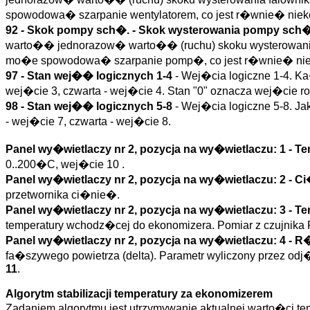
spowodowa� szarpanie wentylatorem, co jest r�wnie� nieko
92 -
Skok pompy sch�.
- Skok wysterowania pompy sch�
warto�� jednorazow� warto�� (ruchu) skoku wysterowan
mo�e spowodowa� szarpanie pomp�, co jest r�wnie� niek
97 - Stan wej�� logicznych 1-4
- Wej�cia logiczne 1-4. Ka
wej�cie 3, czwarta - wej�cie 4. Stan "0" oznacza wej�cie ro
98 - Stan wej�� logicznych 5-8
- Wej�cia logiczne 5-8. Ja
- wej�cie 7, czwarta - wej�cie 8.
Panel wy�wietlaczy nr 2, pozycja na wy�wietlaczu: 1 -
Te
0..200�C, wej�cie 10 .
Panel wy�wietlaczy nr 2, pozycja na wy�wietlaczu: 2 -
Ci
przetwornika ci�nie�.
Panel wy�wietlaczy nr 2, pozycja na wy�wietlaczu: 3 -
Te
temperatury wchodz�cej do ekonomizera. Pomiar z czujnika
Panel wy�wietlaczy nr 2, pozycja na wy�wietlaczu: 4 -
R�
fa�szywego powietrza (delta). Parametr wyliczony przez odj
11
.
Algorytm stabilizacji temperatury za ekonomizerem
Zadaniem algorytmu jest utrzymywanie aktualnej warto�ci t