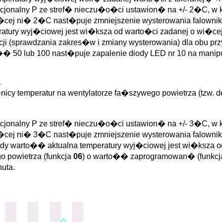
orcjonalny P ze stref� nieczu�o�ci ustawion� na +/- 2�C, w
 wi�cej ni� 2�C nast�puje zmniejszenie wysterowania falow
atury wyj�ciowej jest wi�ksza od warto�ci zadanej o wi�ce
i (sprawdzania zakres�w i zmiany wysterowania) dla obu pr
� 50 lub 100 nast�puje zapalenie diody LED nr 10 na manipulat
a
icy temperatur na wentylatorze fa�szywego powietrza (tzw. de
orcjonalny P ze stref� nieczu�o�ci ustawion� na +/- 3�C, w
 wi�cej ni� 3�C nast�puje zmniejszenie wysterowania falown
dy warto�� aktualna temperatury wyj�ciowej jest wi�ksza 
o powietrza (funkcja
06
) o warto�� zaprogramowan� (funkc
uta.