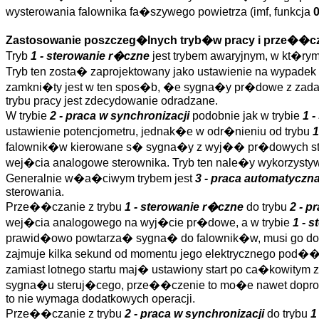
wysterowania falownika fa�szywego powietrza (imf, funkcja
Zastosowanie poszczeg�lnych tryb�w pracy i prze��cz
Tryb
1 - sterowanie r�czne
jest trybem awaryjnym, w kt�ry
Tryb ten zosta� zaprojektowany jako ustawienie na wypadek a
zamkni�ty jest w ten spos�b, �e sygna�y pr�dowe z zadaj
trybu pracy jest zdecydowanie odradzane.
W trybie
2 - praca w synchronizacji
podobnie jak w trybie
1 
ustawienie potencjometru, jednak�e w odr�nieniu od trybu
1
falownik�w kierowane s� sygna�y z wyj�� pr�dowych ste
wej�cia analogowe sterownika. Tryb ten nale�y wykorzystyw
Generalnie w�a�ciwym trybem jest
3 - praca automatyczn
sterowania.
Prze��czanie z trybu
1 - sterowanie r�czne
do trybu
2 - p
wej�cia analogowego na wyj�cie pr�dowe, a w trybie
1 - 
prawid�owo powtarza� sygna� do falownik�w, musi go dok
zajmuje kilka sekund od momentu jego elektrycznego pod��
zamiast lotnego startu maj� ustawiony start po ca�kowitym
sygna�u steruj�cego, prze��czenie to mo�e nawet dopr
to nie wymaga dodatkowych operacji.
Prze��czanie z trybu
2 - praca w synchronizacji
do trybu
1