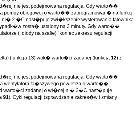
 kt�rej nie jest podejmowana regulacja. Gdy warto��
nika pompy obiegowej o warto�� zaprogramowan� na funkcji
j ni� 2 �C nast�puje zwi�kszenie wysterowania falownika
zypadk�w zosta� ustalony na 3 minuty. Gdy warto��
orze (i diody na szafie) "koniec zakresu regulacji
lta) (funkcja
13
) wok� warto�ci zadanej (funkcja
12
) z
 kt�rej nie jest podejmowana regulacja. Gdy warto��
ika wentylatora fa�szywego powietrza o warto��
od warto�ci zadanej o wi�cej ni� 3�C nast�puje
ja
91
). Cykl regulacji (sprawdzania zakres�w i zmiany