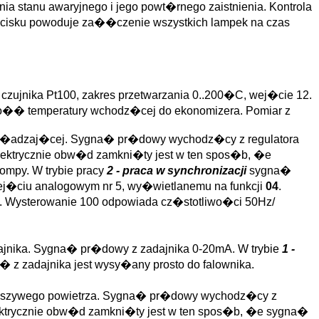
tanu awaryjnego i jego powt�rnego zaistnienia. Kontrola
zycisku powoduje za��czenie wszystkich lampek na czas
z czujnika Pt100, zakres przetwarzania 0..200�C, wej�cie 12.
arto�� temperatury wchodz�cej do ekonomizera. Pomiar z
ch�adzaj�cej. Sygna� pr�dowy wychodz�cy z regulatora
elektrycznie obw�d zamkni�ty jest w ten spos�b, �e
ompy. W trybie pracy
2 - praca w synchronizacji
sygna�
j�ciu analogowym nr 5, wy�wietlanemu na funkcji
04
.
 Wysterowanie 100 odpowiada cz�stotliwo�ci 50Hz/
jnika. Sygna� pr�dowy z zadajnika 0-20mA. W trybie
1 -
 z zadajnika jest wysy�any prosto do falownika.
fa�szywego powietrza. Sygna� pr�dowy wychodz�cy z
 elektrycznie obw�d zamkni�ty jest w ten spos�b, �e sygna�