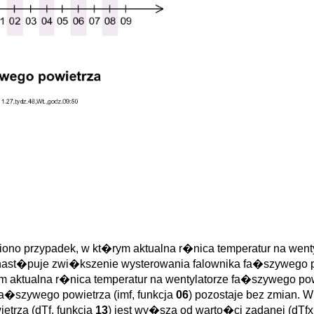
ono przypadek, w kt�rym aktualna r�nica temperatur na wenty
nast�puje zwi�kszenie wysterowania falownika fa�szywego po
 aktualna r�nica temperatur na wentylatorze fa�szywego powi
fa�szywego powietrza (imf, funkcja
06
) pozostaje bez zmian.
etrza (dTf, funkcja
13
) jest wy�sza od warto�ci zadanej (dTfx