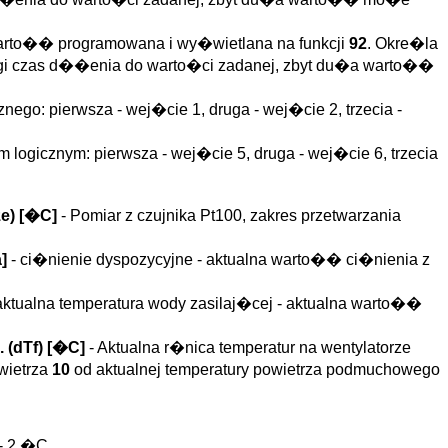
warto�� programowana i wy�wietlana na funkcji
92
. Okre�la
 czas d��enia do warto�ci zadanej, zbyt du�a warto��
go: pierwsza - wej�cie 1, druga - wej�cie 2, trzecia -
logicznym: pierwsza - wej�cie 5, druga - wej�cie 6, trzecia
ze
)
[�C]
- Pomiar z czujnika Pt100, zakres przetwarzania
a]
- ci�nienie dyspozycyjne - aktualna warto�� ci�nienia z
 aktualna temperatura wody zasilaj�cej - aktualna warto��
 (
dTf
)
[�C]
- Aktualna r�nica temperatur na wentylatorze
wietrza
10
od aktualnej temperatury powietrza podmuchowego
- 2 �C.