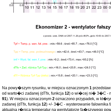
Na powy�szym rysunku, w miejscu oznaczonym
1
przedstawi
od warto�ci zadanej (dTfx, funkcja
12
) o wi�cej ni� 3�C - 
91
). W miejscu oznaczonym
2
oznaczono przypadek, w kt�rym
zadanej (dTfx, funkcja
12
) +/- 3�C - wysterowanie falownika 
aktualna r�nica temperatur na wentylatorze fa�szywego powi