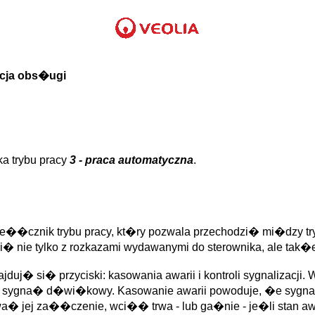
kcja obs�ugi
a trybu pracy
3 - praca automatyczna
.
rze��cznik trybu pracy, kt�ry pozwala przechodzi� mi�dzy t
� nie tylko z rozkazami wydawanymi do sterownika, ale tak�
uj� si� przyciski: kasowania awarii i kontroli sygnalizacji. 
emu sygna� d�wi�kowy. Kasowanie awarii powoduje, �e sy
� jej za��czenie, wci�� trwa - lub ga�nie - je�li stan aw