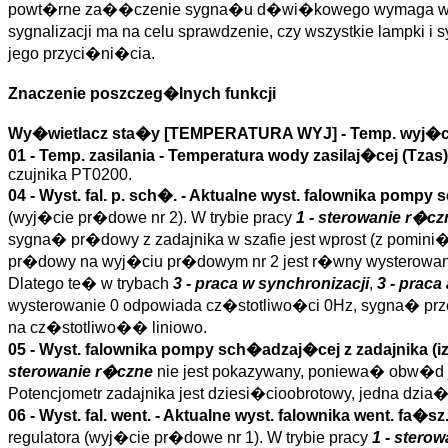
powt�rne za��czenie sygna�u d�wi�kowego wymaga wi�c ska
sygnalizacji ma na celu sprawdzenie, czy wszystkie lampki
jego przyci�ni�cia.
Znaczenie poszczeg�lnych funkcji
Wy�wietlacz sta�y [TEMPERATURA WYJ] -
Temp. wyj�
01 -
Temp. zasilania
- Temperatura wody zasilaj�cej (
Tzas
)
czujnika PT0200.
04 -
Wyst. fal. p. sch�.
- Aktualne wyst. falownika pompy 
(wyj�cie pr�dowe nr 2). W trybie pracy
1 - sterowanie r�cz
sygna� pr�dowy z zadajnika w szafie jest wprost (z pomin
pr�dowy na wyj�ciu pr�dowym nr 2 jest r�wny wysterowan
Dlatego te� w trybach
3 - praca w synchronizacji
,
3 - prac
wysterowanie 0 odpowiada cz�stotliwo�ci 0Hz, sygna� p
na cz�stotliwo�� liniowo.
05 - Wyst. falownika pompy sch�adzaj�cej z zadajnika (
i
sterowanie r�czne
nie jest pokazywany, poniewa� obw�d je
Potencjometr zadajnika jest dziesi�cioobrotowy, jedna dzi
06 -
Wyst. fal. went.
- Aktualne wyst. falownika went. fa�sz.
regulatora (wyj�cie pr�dowe nr 1). W trybie pracy
1 - stero