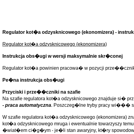
Regulator kot�a odzysknicowego (ekonomizera) - instru
Regulator kot�a odzysknicowego (ekonomizera)
Instrukcja obs�ugi w wersji maksymalnie skr�conej
Regulator kot�a powinien pracowa� w pozycji prze��cznik
Pe�na instrukcja obs�ugi
Przyciski i prze��czniki na szafie
Na szafie regulatora kot�a odzysknicowego znajduje si� p
- praca automatyczna
. Poszczeg�lne tryby pracy wi��� si
W szafie regulatora kot�a odzysknicowego (ekonomizera) znajd
kot�a odzysknicowego mruga i ewentualnie towarzyszy t
�wiat�em ci�g�ym - je�li stan awaryjny, kt�ry spowodowa