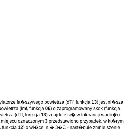
latorze fa�szywego powietrza (dTf, funkcja
13
) jest ni�sza
wietrza (imf, funkcja
06
) o zaprogramowany skok (funkcja
etrza (dTf, funkcja
13
) znajduje si� w tolerancji warto�ci
 W miejscu oznaczonym
3
przedstawiono przypadek, w kt�rym
, funkcja
12
) o wi�cej ni� 3�C - nast�puje zmniejszenie