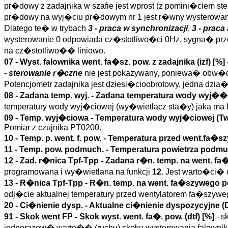
pr�dowy z zadajnika w szafie jest wprost (z pomini�ciem s
pr�dowy na wyj�ciu pr�dowym nr 1 jest r�wny wysterowan
Dlatego te� w trybach
3 - praca w synchronizacji
,
3 - prac
wysterowanie 0 odpowiada cz�stotliwo�ci 0Hz, sygna� p
na cz�stotliwo�� liniowo.
07 - Wyst. falownika went. fa�sz. pow. z zadajnika (
izf
)
[%]
- sterowanie r�czne
nie jest pokazywany, poniewa� obw�d j
Potencjometr zadajnika jest dziesi�cioobrotowy, jedna dzi
08 -
Zadana temp. wyj.
- Zadana temperatura wody wyj��.
temperatury wody wyj�ciowej (wy�wietlacz sta�y) jaka ma
09 -
Temp. wyj�ciowa
- Temperatura wody wyj�ciowej (
T
Pomiar z czujnika PT0200.
10 -
Temp. p. went. f. pow.
- Temperatura przed went.fa�sz
11 -
Temp. pow. podmuch.
- Temperatura powietrza podm
12 -
Zad. r�nica Tpf-Tpp
- Zadana r�n. temp. na went. fa
programowana i wy�wietlana na funkcji
12
. Jest warto�ci� 
13 -
R�nica Tpf-Tpp
- R�n. temp. na went. fa�szywego po
odj�cie aktualnej temperatury przed wentylatorem fa�szywe
20 -
Ci�nienie dysp.
- Aktualne ci�nienie dyspozycyjne (
91 -
Skok went FP
- Skok wyst. went. fa�. pow. (
dtf
)
[%]
- s
jednorazow� warto�� (ruchu) skoku wysterowania falow