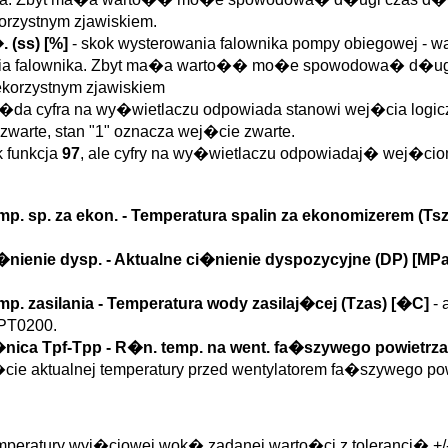
rzystnym zjawiskiem.
. (
ss
)
[%]
- skok wysterowania falownika pompy obiegowej - 
ia falownika. Zbyt ma�a warto�� mo�e spowodowa� d�ugi
orzystnym zjawiskiem
�da cyfra na wy�wietlaczu odpowiada stanowi wej�cia logiczne
zwarte, stan "1" oznacza wej�cie zwarte.
k funkcja
97
, ale cyfry na wy�wietlaczu odpowiadaj� wej�ciom 
mp. sp. za ekon.
- Temperatura spalin za ekonomizerem (
Ts
�nienie dysp.
- Aktualne ci�nienie dyspozycyjne (
DP
)
[MP
mp. zasilania
- Temperatura wody zasilaj�cej (
Tzas
)
[�C]
-
 PT0200.
nica Tpf-Tpp
- R�n. temp. na went. fa�szywego powietrza.
�cie aktualnej temperatury przed wentylatorem fa�szywego po
emperatury wyj�ciowej wok� zadanej warto�ci z tolerancj� +/