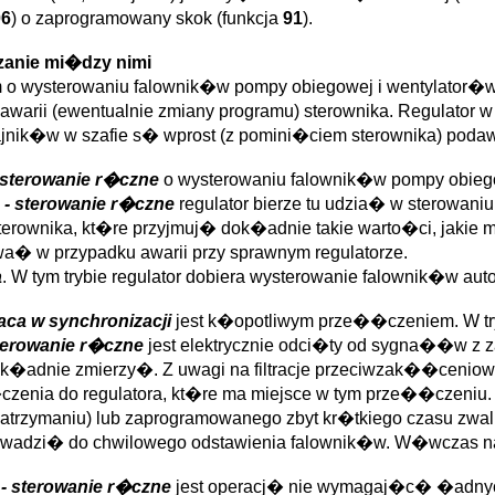
06
) o zaprogramowany skok (funkcja
91
).
anie mi�dzy nimi
m o wysterowaniu falownik�w pompy obiegowej i wentylator�w
warii (ewentualnie zmiany programu) sterownika. Regulator w t
nik�w w szafie s� wprost (z pomini�ciem sterownika) poda
- sterowanie r�czne
o wysterowaniu falownik�w pompy obiego
 - sterowanie r�czne
regulator bierze tu udzia� w sterowani
rownika, kt�re przyjmuj� dok�adnie takie warto�ci, jaki
a� w przypadku awarii przy sprawnym regulatorze.
a
. W tym trybie regulator dobiera wysterowanie falownik�w a
raca w synchronizacji
jest k�opotliwym prze��czeniem. W t
sterowanie r�czne
jest elektrycznie odci�ty od sygna��w z z
�adnie zmierzy�. Z uwagi na filtracje przeciwzak��cenio
czenia do regulatora, kt�re ma miejsce w tym prze��czeniu
 zatrzymaniu) lub zaprogramowanego zbyt kr�tkiego czasu zwa
owadzi� do chwilowego odstawienia falownik�w. W�wczas 
 - sterowanie r�czne
jest operacj� nie wymagaj�c� �adnyc