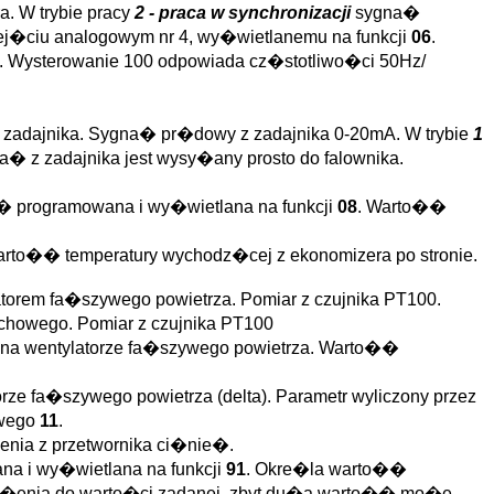
a. W trybie pracy
2 - praca w synchronizacji
sygna�
j�ciu analogowym nr 4, wy�wietlanemu na funkcji
06
.
 Wysterowanie 100 odpowiada cz�stotliwo�ci 50Hz/
z zadajnika. Sygna� pr�dowy z zadajnika 0-20mA. W trybie
1
� z zadajnika jest wysy�any prosto do falownika.
� programowana i wy�wietlana na funkcji
08
. Warto��
warto�� temperatury wychodz�cej z ekonomizera po stronie.
atorem fa�szywego powietrza. Pomiar z czujnika PT100.
uchowego. Pomiar z czujnika PT100
 na wentylatorze fa�szywego powietrza. Warto��
orze fa�szywego powietrza (delta). Parametr wyliczony przez
owego
11
.
enia z przetwornika ci�nie�.
na i wy�wietlana na funkcji
91
. Okre�la warto��
�enia do warto�ci zadanej, zbyt du�a warto�� mo�e