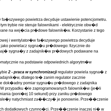
 fa�szywego powietrza decyduje ustawienie potencjometru.
ym trybie nie steruje falownikami - elektrycznie obw�d
wane na wej�cia pr�dowe falownik�w. Korzystanie z tego
wej i wentylator�w fa�szywego powietrza decyduje
u jako powielacz sygna�u pr�dowego: fizycznie do
e maj� sygna�y z zadajnik�w pr�dowych podawane na
utomatycznie na podstawie odpowiednich algorytm�w
rybie
2 - praca w synchronizacji
regulator powiela sygna� z
adajnik�w, dlatego te� zanim regulator zacznie
we dok�adny pomiar sygna�u pr�dowego z zadajnika
. W przypadku �le zaprogramowanych falownik�w (je�li
lniania (poni�ej 10 sekund) przy zaniku pr�dowego
nale�y natychmiast za��czy� je ponownie. Prze��czenie
h dodatkowych czynno�ci. Prze��czenie inaczej ni� w