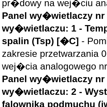
pr�dowy na wej�ciu an
Panel wy�wietlaczy nr 
wy�wietlaczu: 1 -
Temp
spalin (
Tsp
)
[�C]
- Pom
zakresie przetwarzania
wej�cia analogowego nr
Panel wy�wietlaczy nr 
wy�wietlaczu: 2 -
Wyst
falownika podmuchu (
i