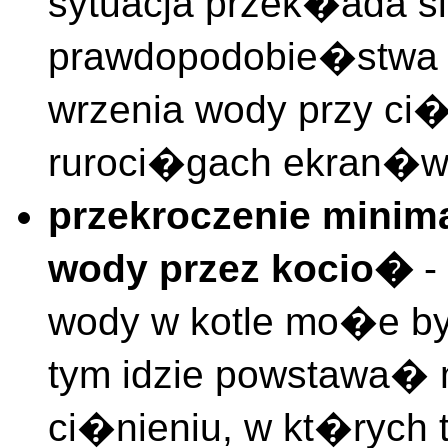
sytuacja przek�ada s
prawdopodobie�stwa p
wrzenia wody przy ci
ruroci�gach ekran�w
przekroczenie minim
wody przez kocio�
-
wody w kotle mo�e by
tym idzie powstawa�
ci�nieniu, w kt�rych 