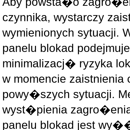
Aby powsta�o zagro�en
czynnika, wystarczy zais
wymienionych sytuacji. 
panelu blokad podejmuj
minimalizacj� ryzyka lo
w momencie zaistnienia 
powy�szych sytuacji. Me
wyst�pienia zagro�enia
panelu blokad jest wy�