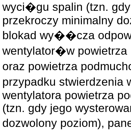
wyci�gu spalin (tzn. gd
przekroczy minimalny do
blokad wy��cza odpow
wentylator�w powietrz
oraz powietrza podmuc
przypadku stwierdzeni
wentylatora powietrza 
(tzn. gdy jego wysterowa
dozwolony poziom), pa