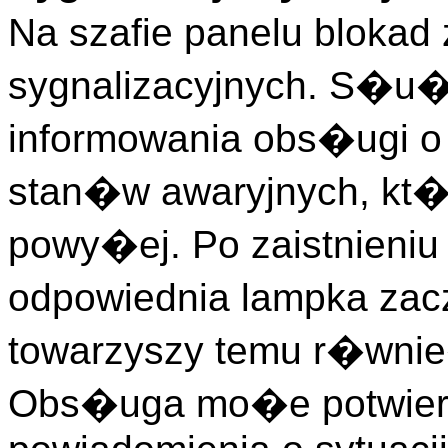
Na szafie panelu bloka
sygnalizacyjnych. S�u
informowania obs�ugi o
stan�w awaryjnych, kt�
powy�ej. Po zaistnieniu
odpowiednia lampka zac
towarzyszy temu r�wn
Obs�uga mo�e potwier