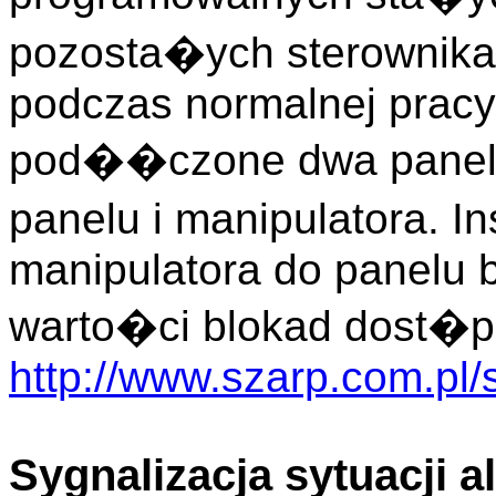
pozosta�ych sterownika
podczas normalnej pracy
pod��czone dwa panele
panelu i manipulatora. 
manipulatora do panelu 
warto�ci blokad dost�p
http://www.szarp.com.pl/
Sygnalizacja sytuacji 