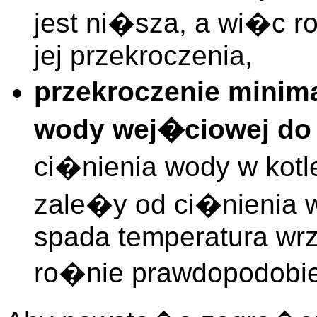
jest ni�sza, a wi�c 
jej przekroczenia,
przekroczenie minim
wody wej�ciowej do
ci�nienia wody w kot
zale�y od ci�nienia
spada temperatura wrz
ro�nie prawdopodobie