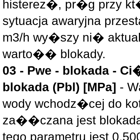
histerez�, pr�g przy kt
sytuacja awaryjna prze
m3/h wy�szy ni� aktua
warto�� blokady.
03 -
Pwe - blokada
- Ci
blokada (
Pbl
)
[MPa]
- W
wody wchodz�cej do kot
za��czana jest blokad
tego parametru jest 0.5