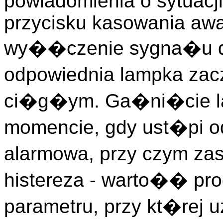
powiadomienia o sytuacj
przycisku kasowania awar
wy��czenie sygna�u 
odpowiednia lampka z
ci�g�ym. Ga�ni�cie la
momencie, gdy ust�pi o
alarmowa, przy czym za
histereza - warto�� pr
parametru, przy kt�rej 