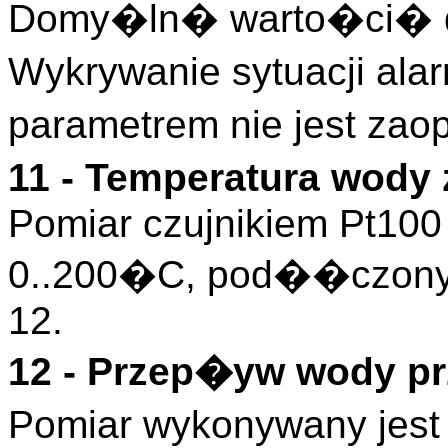
Domy�ln� warto�ci� dl
Wykrywanie sytuacji ala
parametrem nie jest zao
11 - Temperatura wody
Pomiar czujnikiem Pt100
0..200�C, pod��czony 
12.
12 - Przep�yw wody pr
Pomiar wykonywany jest