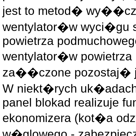
jest to metod� wy��c
wentylator�w wyci�gu s
powietrza podmuchowego
wentylator�w powietrz
za��czone pozostaj� j
W niekt�rych uk�adach
panel blokad realizuje f
ekonomizera (kot�a od
w�glowego - zabezpiecz