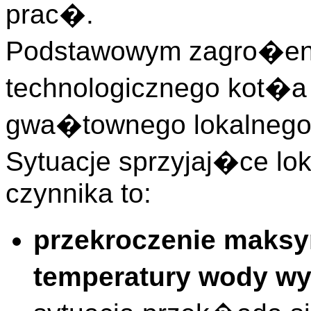
prac�.
Podstawowym zagro�en
technologicznego kot�
gwa�townego lokalnego 
Sytuacje sprzyjaj�ce l
czynnika to:
przekroczenie maksy
temperatury wody wy