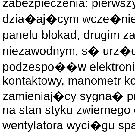
zabezpieczenia: pierws
dzia�aj�cym wcze�niej 
panelu blokad, drugim za
niezawodnym, s� urz�d
podzespo��w elektroni
kontaktowy, manometr ko
zamieniaj�cy sygna� 
na stan styku zwiernego 
wentylatora wyci�gu spa