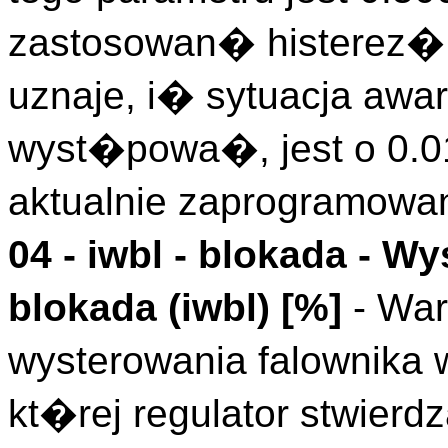
zastosowan� histerez�,
uznaje, i� sytuacja awa
wyst�powa�, jest o 0.
aktualnie zaprogramowa
04 -
iwbl - blokada
- Wy
blokada (
iwbl
)
[%]
- Wa
wysterowania falownika 
kt�rej regulator stwier