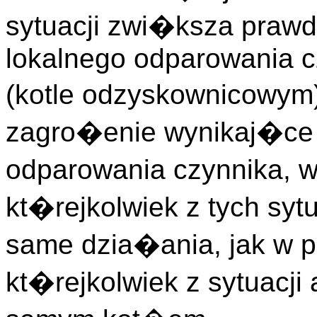
sytuacji zwi�ksza praw
lokalnego odparowania 
(kotle odzyskownicowym
zagro�enie wynikaj�ce
odparowania czynnika, 
kt�rejkolwiek z tych sy
same dzia�ania, jak w 
kt�rejkolwiek z sytuacj