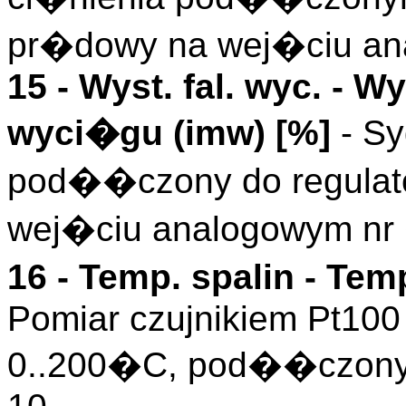
pr�dowy na wej�ciu an
15 -
Wyst. fal. wyc.
- Wy
wyci�gu (
imw
)
[%]
- Sy
pod��czony do regulat
wej�ciu analogowym nr 
16 -
Temp. spalin
- Temp
Pomiar czujnikiem Pt100
0..200�C, pod��czony 