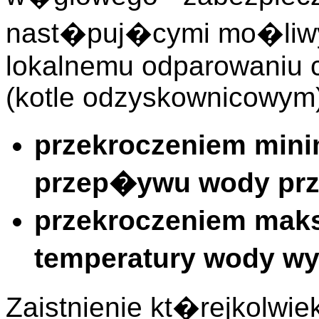
nast�puj�cymi mo�liwy
lokalnemu odparowaniu 
(kotle odzyskownicowym)
przekroczeniem mini
przep�ywu wody prz
przekroczeniem mak
temperatury wody wy
Zaistnienie kt�rejkolwi