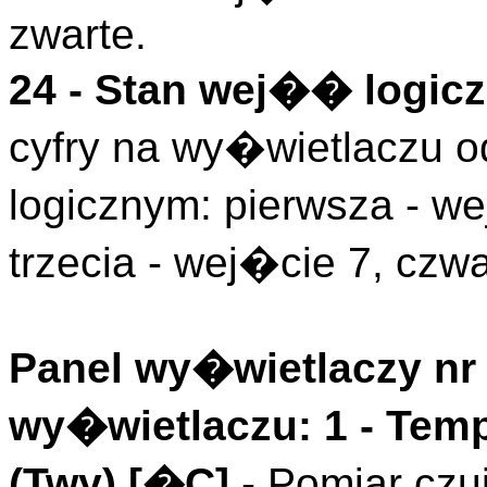
zwarte.
24 - Stan wej�� logicz
cyfry na wy�wietlaczu
logicznym: pierwsza - we
trzecia - wej�cie 7, czwa
Panel wy�wietlaczy nr 
wy�wietlaczu: 1 - Tem
(
Twy
)
[�C]
- Pomiar czu