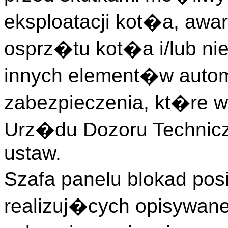
eksploatacji kot�a, aw
osprz�tu kot�a i/lub n
innych element�w autom
zabezpieczenia, kt�re 
Urz�du Dozoru Technicz
ustaw.
Szafa panelu blokad po
realizuj�cych opisywane w