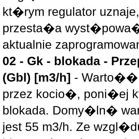
kt�rym regulator uznaje
przesta�a wyst�powa�,
aktualnie zaprogramowa
02 -
Gk - blokada
- Prz
(
Gbl
)
[m3/h]
- Warto�� 
przez kocio�, poni�ej 
blokada. Domy�ln� war
jest 55 m3/h. Ze wzgl�