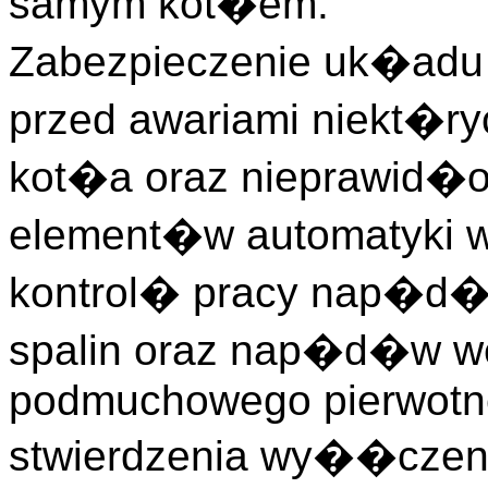
samym kot�em.
Zabezpieczenie uk�adu
przed awariami niekt�r
kot�a oraz nieprawid�
element�w automatyki
kontrol� pracy nap�d�
spalin oraz nap�d�w we
podmuchowego pierwotn
stwierdzenia wy��czen