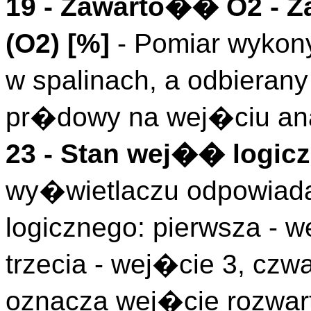
19 -
Zawarto�� O2
- Z
(
O2
)
[%]
- Pomiar wykon
w spalinach, a odbierany
pr�dowy na wej�ciu an
23 - Stan wej�� logicz
wy�wietlaczu odpowiada
logicznego: pierwsza - w
trzecia - wej�cie 3, czwa
oznacza wej�cie rozwart