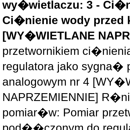
wy�wietlaczu: 3 -
Ci�n
Ci�nienie wody przed
[WY�WIETLANE NAPRZ
przetwornikiem ci�nie
regulatora jako sygna�
analogowym nr 4 [WY
NAPRZEMIENNIE] R�nic
pomiar�w: Pomiar przet
pod��czonym do regula