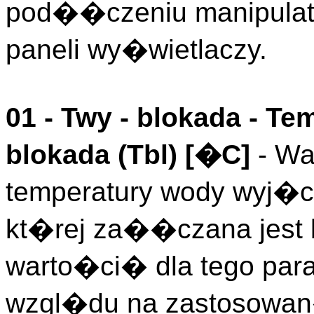
pod��czeniu manipulato
paneli wy�wietlaczy.
01 -
Twy - blokada
- Tem
blokada (
Tbl
)
[�C]
- Wa
temperatury wody wyj�c
kt�rej za��czana jest
warto�ci� dla tego par
wzgl�du na zastosowan