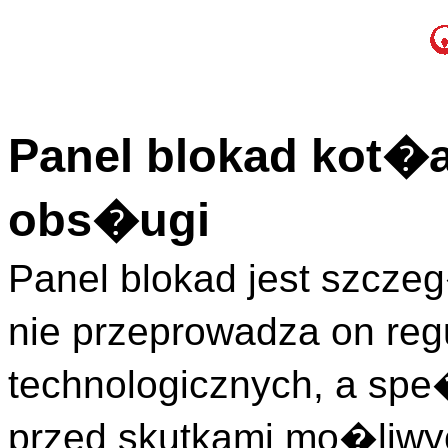
Panel blokad kot�a
obs�ugi
Panel blokad jest szcze
nie przeprowadza on re
technologicznych, a spe
przed skutkami mo�liw