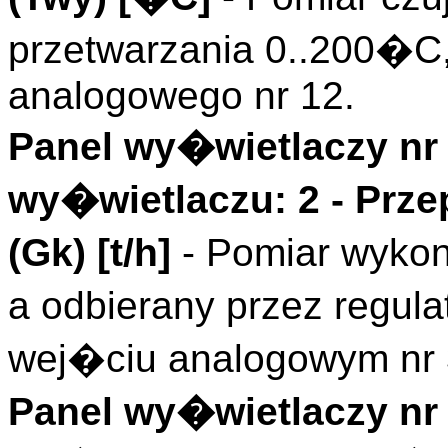
przetwarzania 0..200�
analogowego nr 12.
Panel wy�wietlaczy nr 
wy�wietlaczu: 2 - Prz
(
Gk
)
[t/h]
- Pomiar wyko
a odbierany przez regul
wej�ciu analogowym nr 
Panel wy�wietlaczy nr 