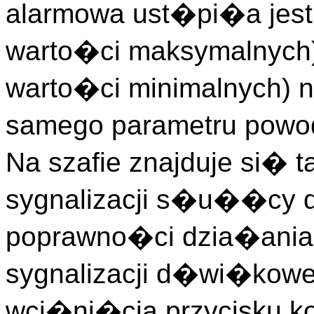
alarmowa ust�pi�a jest 
warto�ci maksymalnych)
warto�ci minimalnych)
samego parametru powo
Na szafie znajduje si� t
sygnalizacji s�u��cy d
poprawno�ci dzia�ania
sygnalizacji d�wi�kow
wci�ni�cia przycisku kon