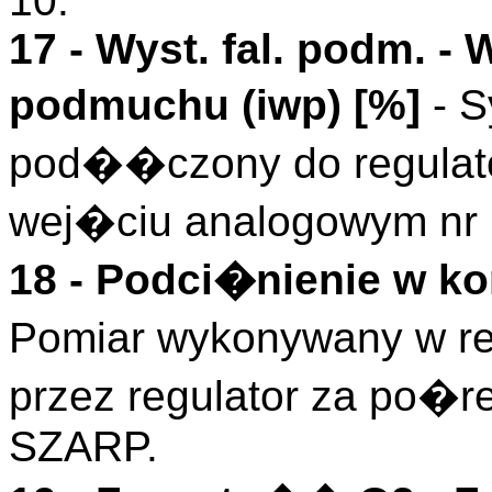
10.
17 -
Wyst. fal. podm.
- 
podmuchu (
iwp
)
[%]
- S
pod��czony do regulat
wej�ciu analogowym nr 
18 - Podci�nienie w ko
Pomiar wykonywany w re
przez regulator za po�
SZARP.