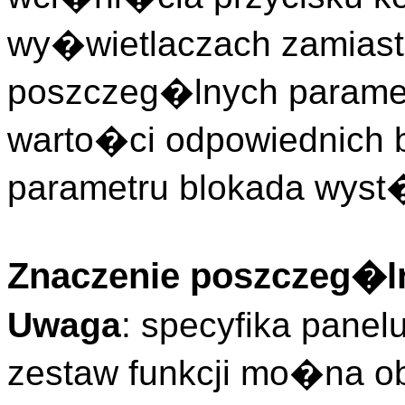
wy�wietlaczach zamiast
poszczeg�lnych param
warto�ci odpowiednich b
parametru blokada wyst
Znaczenie poszczeg�ln
Uwaga
: specyfika pane
zestaw funkcji mo�na o