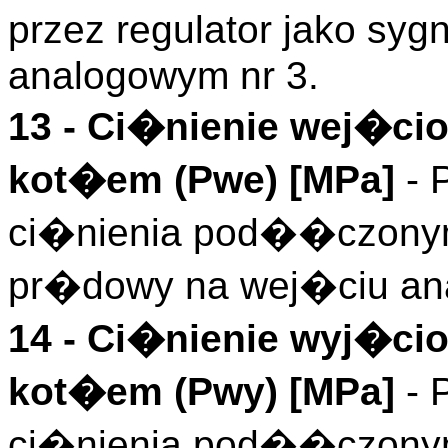
przez regulator jako s
analogowym nr 3.
13 -
Ci�nienie wej�ci
kot�em (
Pwe
)
[MPa]
- 
ci�nienia pod��czonym
pr�dowy na wej�ciu an
14 -
Ci�nienie wyj�ci
kot�em (
Pwy
)
[MPa]
- 
ci�nienia pod��czonym