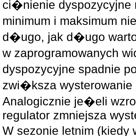
ci�nienie dyspozycyjn
minimum i maksimum nie 
d�ugo, jak d�ugo wart
w zaprogramowanych wi
dyspozycyjne spadnie po
zwi�ksza wysterowanie 
Analogicznie je�eli wz
regulator zmniejsza wyst
W sezonie letnim (kiedy