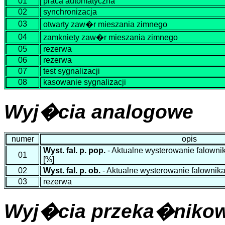
01
praca automatyczna
02
synchronizacja
03
otwarty zaw�r mieszania zimnego
04
zamkniety zaw�r mieszania zimnego
05
rezerwa
06
rezerwa
07
test sygnalizacji
08
kasowanie sygnalizacji
Wyj�cia analogowe
numer
opis
Wyst. fal. p. pop.
- Aktualne wysterowanie falowni
01
[%]
02
Wyst. fal. p. ob.
- Aktualne wysterowanie falownik
03
rezerwa
Wyj�cia przeka�niko