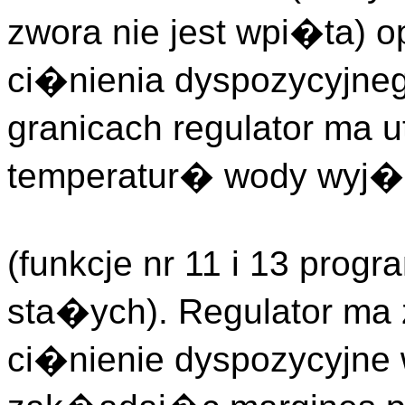
zwora nie jest wpi�ta) 
ci�nienia dyspozycyjn
granicach regulator ma
temperatur� wody wyj�c
(funkcje nr 11 i 13 pro
sta�ych). Regulator ma
ci�nienie dyspozycyjne 