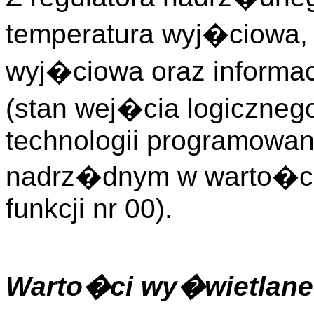
temperatura wyj�ciowa,
wyj�ciowa oraz informa
(stan wej�cia logiczneg
technologii programowan
nadrz�dnym w warto�c
funkcji nr 00).
Warto�ci wy�wietlane