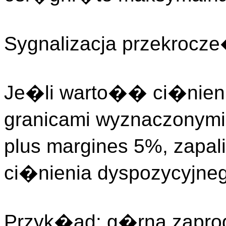
Sygnalizacja przekrocze
Je�li warto�� ci�nieni
granicami wyznaczonymi
plus margines 5%, zapal
ci�nienia dyspozycyjne
Przyk�ad: g�rna zapro