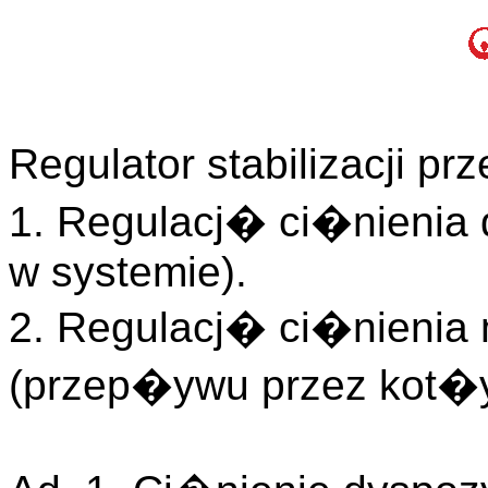
Regulator stabilizacji 
1. Regulacj� ci�nienia
w systemie).
2. Regulacj� ci�nienia
(przep�ywu przez kot�y