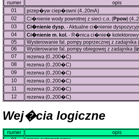
numer
opis
01
przep�yw ciep�owni (4..20mA)
02
Ci�nienie wody powrotnej z sieci c.o. (
Ppow
)
(4..
03
Ci�nienie dysp.
- Aktualne ci�nienie dyspozycyj
04
Ci�nienie m. kol.
- R�nica ci�nie� kolektorowy
05
Wysterowanie fal. pompy poprzecznej z zadajnika 
06
Wysterowanie fal. pompy obiegowej z zadajnika (
i
07
rezerwa (0..200�C)
08
rezerwa (0..200�C)
09
rezerwa (0..200�C)
10
rezerwa (0..200�C)
11
rezerwa (0..200�C)
12
rezerwa (0..200�C)
Wej�cia logiczne
numer
opis