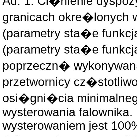
Ad. 1. Ci�nienie dyspoz
granicach okre�lonych
(parametry sta�e funkc
(parametry sta�e funkc
poprzeczn� wykonywan
przetwornicy cz�stotli
osi�gni�cia minimaln
wysterowania falownika
wysterowaniem jest 100