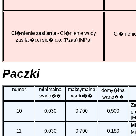
Ci�nienie zasilania
- Ci�nienie wody
Ci�nienie 
zasilaj�cej sie� c.o. (
Pzas
)
[MPa]
Paczki
numer
minimalna
maksymalna
domy�lna
warto��
warto��
warto��
Za
10
0,030
0,700
0,500
ci
[M
Mi
11
0,030
0,700
0,180
Mi