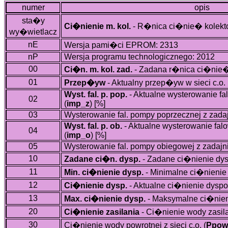
numer
opis
sta�y
Ci�nienie m. kol.
- R�nica ci�nie� kolekt
wy�wietlacz
nE
Wersja pami�ci EPROM: 2313
nP
Wersja programu technologicznego: 2012
00
Ci�n. m. kol. zad.
- Zadana r�nica ci�nie�
01
Przep�yw
- Aktualny przep�yw w sieci c.o. 
Wyst. fal. p. pop.
- Aktualne wysterowanie f
02
(
imp_z
)
[%]
03
Wysterowanie fal. pompy poprzecznej z zadaj
Wyst. fal. p. ob.
- Aktualne wysterowanie fa
04
(
imp_o
)
[%]
05
Wysterowanie fal. pompy obiegowej z zadajni
10
Zadane ci�n. dysp.
- Zadane ci�nienie dys
11
Min. ci�nienie dysp.
- Minimalne ci�nienie
12
Ci�nienie dysp.
- Aktualne ci�nienie dyspo
13
Max. ci�nienie dysp.
- Maksymalne ci�nien
20
Ci�nienie zasilania
- Ci�nienie wody zasila
30
Ci�nienie wody powrotnej z sieci c.o. (
Ppow