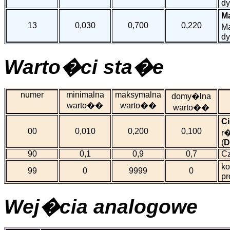
dy
Ma
13
0,030
0,700
0,220
Ma
dy
Warto�ci sta�e
numer
minimalna
maksymalna
domy�lna
warto��
warto��
warto��
Ci
00
0,010
0,200
0,100
r�
(
D
90
0,1
0,9
0,7
Cz
ko
99
0
9999
0
pr
Wej�cia analogowe