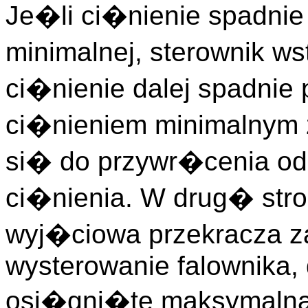
Je�li ci�nienie spadnie
minimalnej, sterownik ws
ci�nienie dalej spadnie
ci�nieniem minimalnym z
si� do przywr�cenia od
ci�nienia. W drug� stro
wyj�ciowa przekracza z
wysterowanie falownika,
osi�gni�te maksymalna