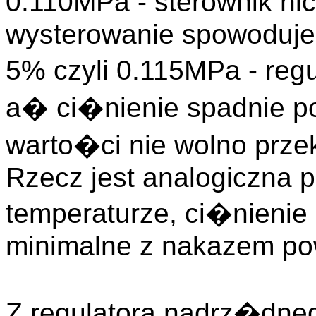
0.110MPa - sterownik nic 
wysterowanie spowoduje
5% czyli 0.115MPa - reg
a� ci�nienie spadnie po
warto�ci nie wolno prz
Rzecz jest analogiczna 
temperaturze, ci�nienie
minimalne z nakazem po
Z regulatora nadrz�dne