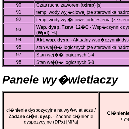
90
Czas ruchu zaworem (
tximp
)
[s]
91
temp. wody wyj�ciowej (ze sterownika nad
92
temp. wody wyj�ciowej odniesienia (ze ste
Wsp. dysp. Tzew=12�C
- Wsp�czynnik dy
93
(
Wpd
)
[%]
94
Akt. wsp. dysp.
- Aktualny wsp�czynnik dysp
95
stan wej�� logicznych (ze sterownika nadrz
97
Stan wej�� logicznych 1-4
98
Stan wej�� logicznych 5-8
Panele wy�wietlaczy
ci�nienie dyspozycyjne na wy�wietlaczu /
Ci�nienie
Zadane ci�n. dysp.
- Zadane ci�nienie
dys
dyspozycyjne (
DPx
)
[MPa]