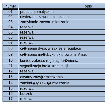
numer
opis
01
praca automatyczna
02
otwieranie zaworu mieszania
03
zamykanie zaworu mieszania
04
rezerwa
05
rezerwa
06
rezerwa
07
rezerwa
08
ci�nienie dysp. w zakresie regulacji
09
ci�nienie mi�dzykolektorowe min/max
10
koniec zakresu regulacji ci�nienia
11
sygnalizacja braku transmisji
12
rezerwa
13
otwarty zaw�r mieszania
14
zamkni�ty zaw�r mieszania
15
rezerwa
16
buczek
17
rezerwa