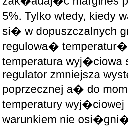
zak�adaj�c margines pr
5%. Tylko wtedy, kiedy 
si� w dopuszczalnych g
regulowa� temperatur�
temperatura wyj�ciowa 
regulator zmniejsza wys
poprzecznej a� do mom
temperatury wyj�ciowej z
warunkiem nie osi�gni�