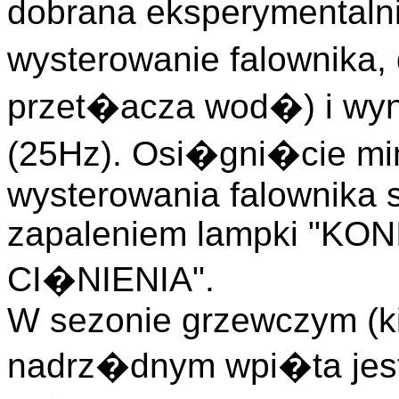
dobrana eksperymentaln
wysterowanie falownika,
przet�acza wod�) i wyno
(25Hz). Osi�gni�cie m
wysterowania falownika 
zapaleniem lampki "K
CI�NIENIA".
W sezonie grzewczym (ki
nadrz�dnym wpi�ta jest