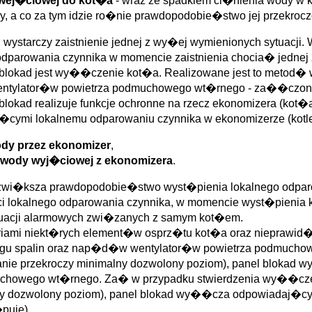
 wej�ciowej do kot�a
- wraz ze spadkiem ci�nienia wody w 
 a co za tym idzie ro�nie prawdopodobie�stwo jej przekrocz
ystarczy zaistnienie jednej z wy�ej wymienionych sytuacji. 
dparowania czynnika w momencie zaistnienia chocia� jednej 
u blokad jest wy��czenie kot�a. Realizowane jest to met
wentylator�w powietrza podmuchowego wt�rnego - za��czon
lokad realizuje funkcje ochronne na rzecz ekonomizera (ko
j�cymi lokalnemu odparowaniu czynnika w ekonomizerze (kot
dy przez ekonomizer
,
 wody wyj�ciowej z ekonomizera
.
i zwi�ksza prawdopodobie�stwo wyst�pienia lokalnego odpar
okalnego odparowania czynnika, w momencie wyst�pienia kt�
ytuacji alarmowych zwi�zanych z samym kot�em.
ariami niekt�rych element�w osprz�tu kot�a oraz niepraw
 spalin oraz nap�d�w wentylator�w powietrza podmuchowe
owanie przekroczy minimalny dozwolony poziom), panel blo
muchowego wt�rnego. Za� w przypadku stwierdzenia wy��cz
malny dozwolony poziom), panel blokad wy��cza odpowiadaj
puje).