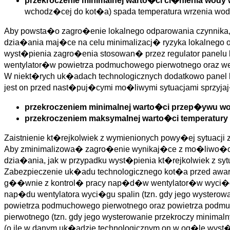
przekroczenie minimalnej warto�ci ci�nienia wody
wchodz�cej do kot�a) spada temperatura wrzenia wody,
Aby powsta�o zagro�enie lokalnego odparowania czynnika, w
dzia�ania maj�ce na celu minimalizacj� ryzyka lokalnego o
wyst�pienia zagro�enia stosowan� przez regulator panel
wentylator�w powietrza podmuchowego pierwotnego oraz 
W niekt�rych uk�adach technologicznych dodatkowo panel b
jest on przed nast�puj�cymi mo�liwymi sytuacjami sprzyja
przekroczeniem minimalnej warto�ci przep�ywu wo
przekroczeniem maksymalnej warto�ci temperatury
Zaistnienie kt�rejkolwiek z wymienionych powy�ej sytuacj
Aby zminimalizowa� zagro�enie wynikaj�ce z mo�liwo�ci l
dzia�ania, jak w przypadku wyst�pienia kt�rejkolwiek z s
Zabezpieczenie uk�adu technologicznego kot�a przed aw
g��wnie z kontrol� pracy nap�d�w wentylator�w wyci�gu
nap�du wentylatora wyci�gu spalin (tzn. gdy jego wyster
powietrza podmuchowego pierwotnego oraz powietrza pod
pierwotnego (tzn. gdy jego wysterowanie przekroczy mini
(o ile w danym uk�adzie technologicznym on w og�le wyst�