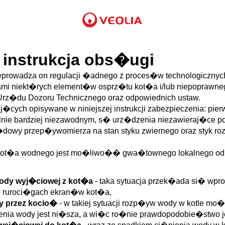
 instrukcja obs�ugi
rzeprowadza on regulacji �adnego z proces�w technologicznyc
mi niekt�rych element�w osprz�tu kot�a i/lub niepoprawneg
rz�du Dozoru Technicznego oraz odpowiednich ustaw.
j�cych opisywane w niniejszej instrukcji zabezpieczenia: p
jalnie bardziej niezawodnym, s� urz�dzenia niezawieraj�ce 
owy przep�ywomierza na stan styku zwiernego oraz styk rozw
ot�a wodnego jest mo�liwo�� gwa�townego lokalnego odpar
wody wyj�ciowej z kot�a
- taka sytuacja przek�ada si� wpr
w ruroci�gach ekran�w kot�a,
y przez kocio�
- w takiej sytuacji rozp�yw wody w kotle m
zenia wody jest ni�sza, a wi�c ro�nie prawdopodobie�stwo je