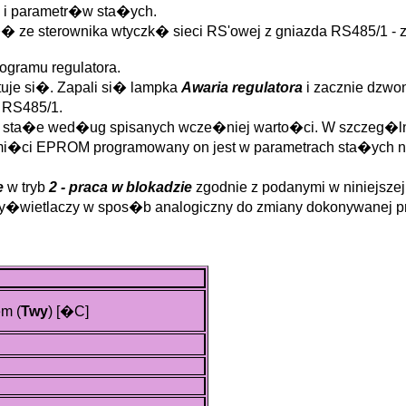
 i parametr�w sta�ych.
� ze sterownika wtyczk� sieci RS'owej z gniazda RS485/1 - zi
gramu regulatora.
uje si�. Zapali si� lampka
Awaria regulatora
i zacznie dzwo
 RS485/1.
try sta�e wed�ug spisanych wcze�niej warto�ci. W szcze
i�ci EPROM programowany on jest w parametrach sta�ych na
e
w tryb
2 - praca w blokadzie
zgodnie z podanymi w niniejszej
y�wietlaczy w spos�b analogiczny do zmiany dokonywanej p
m (
Twy
)
[�C]