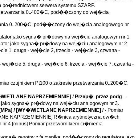
 za po�rednictwem serwera systemu SZARP.
przetwarzania 0..400�C, pod��czony do wej�cia
arzania 0..200�C, pod��czony do wej�cia analogowego nr
gulator jako sygna� pr�dowy na wej�ciu analogowym nr 1.
ulator jako sygna� pr�dowy na wej�ciu analogowym nr 2.
 1, druga - wej�cie 2, trzecia - wej�cie 3, czwarta -
ej�cie 5, druga - wej�cie 6, trzecia - wej�cie 7, czwarta -
miar czujnikiem Pt100 o zakresie przetwarzania 0..200�C,
Y�WIETLANE NAPRZEMIENNIE] /
Przep�. przez podg.
-
or jako sygna� pr�dowy na wej�ciu analogowym nr 3.
[MPa] / [WY�WIETLANE NAPRZEMIENNIE] /
- Pomiar
TLANE NAPRZEMIENNIE] R�nica arytmetyczna dw�ch
 4 [minus] Pomiar przetwornikiem ci�nienia
Sygna� zwrotny z falownika, pod��czony do regulatora jako