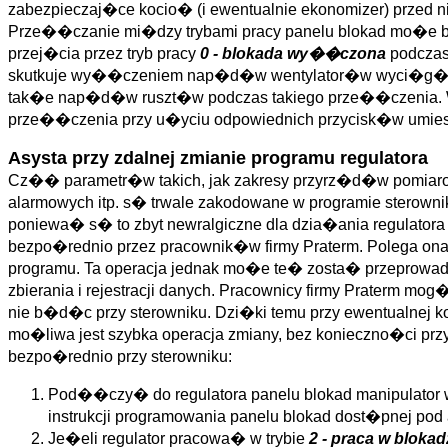
zabezpieczaj�ce kocio� (i ewentualnie ekonomizer) przed
Prze��czanie mi�dzy trybami pracy panelu blokad mo�e b
przej�cia przez tryb pracy
0 - blokada wy��czona
podczas
skutkuje wy��czeniem nap�d�w wentylator�w wyci�g�w sp
tak�e nap�d�w ruszt�w podczas takiego prze��czenia.
prze��czenia przy u�yciu odpowiednich przycisk�w umiesz
Asysta przy zdalnej zmianie programu regulatora
Cz�� parametr�w takich, jak zakresy przyrz�d�w pomiarowy
alarmowych itp. s� trwale zakodowane w programie sterow
poniewa� s� to zbyt newralgiczne dla dzia�ania regulatora
bezpo�rednio przez pracownik�w firmy Praterm. Polega o
programu. Ta operacja jednak mo�e te� zosta� przeprowadz
zbierania i rejestracji danych. Pracownicy firmy Praterm mo
nie b�d�c przy sterowniku. Dzi�ki temu przy ewentualnej 
mo�liwa jest szybka operacja zmiany, bez konieczno�ci pr
bezpo�rednio przy sterowniku:
Pod��czy� do regulatora panelu blokad manipulator 
instrukcji programowania panelu blokad dost�pnej pod
Je�eli regulator pracowa� w trybie
2 - praca w blokad