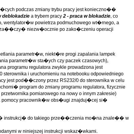
cych podczas zmiany trybu pracy jest konieczno��
w deblokadzie
a trybem pracy
2 - praca w blokadzie
, co
 wentylator�w powietrza podmuchowego wt�rnego, a
za��czy� niezw�ocznie po zako�czeniu operacji
tlania parametr�w, niekt�re progi zapalania lampek
ania parametr�w sta�ych czy paczek czasowych),
na programu regulatora zwykle prowadzona jest
sterownika i uruchomieniu na notebooku odpowiedniego
cy jest pod��czony przez RS232/0 do sterownika w celu
ruchomi� program do zmiany programu regulatora, fizycznie
 przetwornika pomiarowego na nowy o innym zakresie)
aga pomocy pracownik�w obs�ugi znajduj�cej si�
dn� instrukcj� do takiego prze��czenia mo�na znale�� w
danymi w niniejszej instrukcji wskaz�wkami.