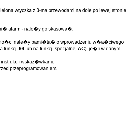
elona wtyczka z 3-ma przewodami na dole po lewej stronie
ni� alarm - nale�y go skasowa�.
g�lno�ci nale�y pami�ta� o wprowadzeniu w�a�ciwego
 funkcji
99
lub na funkcji specjalnej
AC
), je�li w danym
 instrukcji wskaz�wkami.
rzed przeprogramowaniem.