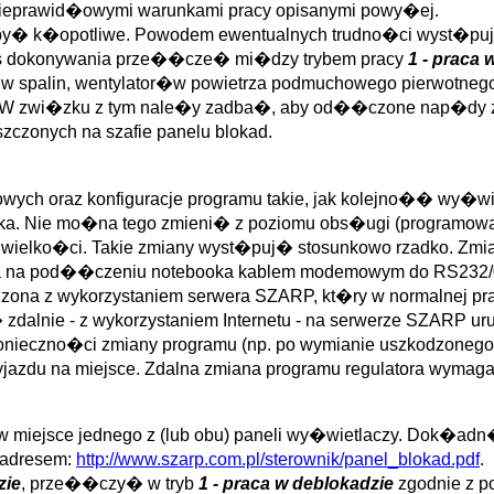
 nieprawid�owymi warunkami pracy opisanymi powy�ej.
y� k�opotliwe. Powodem ewentualnych trudno�ci wyst�puj�
 dokonywania prze��cze� mi�dzy trybem pracy
1 - praca 
alin, wentylator�w powietrza podmuchowego pierwotnego,
 W zwi�zku z tym nale�y zadba�, aby od��czone nap�dy 
czonych na szafie panelu blokad.
ch oraz konfiguracje programu takie, jak kolejno�� wy�wie
nika. Nie mo�na tego zmieni� z poziomu obs�ugi (programow
 wielko�ci. Takie zmiany wyst�puj� stosunkowo rzadko. Zmia
na na pod��czeniu notebooka kablem modemowym do RS232/0 
ona z wykorzystaniem serwera SZARP, kt�ry w normalnej pra
g� zdalnie - z wykorzystaniem Internetu - na serwerze SZARP u
konieczno�ci zmiany programu (np. po wymianie uszkodzonego
zyjazdu na miejsce. Zdalna zmiana programu regulatora wym
w miejsce jednego z (lub obu) paneli wy�wietlaczy. Dok�a
 adresem:
http://www.szarp.com.pl/sterownik/panel_blokad.pdf
.
zie
, prze��czy� w tryb
1 - praca w deblokadzie
zgodnie z po