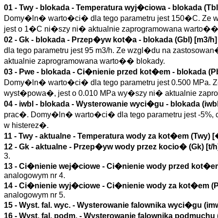
01 -
Twy - blokada
- Temperatura wyj�ciowa - blokada (
Tbl
Domy�ln� warto�ci� dla tego parametru jest 150�C. Ze wz
jest o 1�C ni�szy ni� aktualnie zaprogramowana warto�� 
02 -
Gk - blokada
- Przep�yw kot�a - blokada (
Gbl
)
[m3/h]
dla tego parametru jest 95 m3/h. Ze wzgl�du na zastosowan
aktualnie zaprogramowana warto�� blokady.
03 -
Pwe - blokada
- Ci�nienie przed kot�em - blokada (
P
Domy�ln� warto�ci� dla tego parametru jest 0.500 MPa. Ze
wyst�powa�, jest o 0.010 MPa wy�szy ni� aktualnie zap
04 -
iwbl - blokada
- Wysterowanie wyci�gu - blokada (
iwb
prac�. Domy�ln� warto�ci� dla tego parametru jest -5%, co 
w histerez�.
11 -
Twy - aktualne
- Temperatura wody za kot�em (
Twy
)
[
12 -
Gk - aktualne
- Przep�yw wody przez kocio� (
Gk
)
[t/h
3.
13 -
Ci�nienie wej�ciowe
- Ci�nienie wody przed kot�e
analogowym nr 4.
14 -
Ci�nienie wyj�ciowe
- Ci�nienie wody za kot�em (
analogowym nr 5.
15 -
Wyst. fal. wyc.
- Wysterowanie falownika wyci�gu (
im
16 -
Wyst. fal. podm.
- Wysterowanie falownika podmuchu 