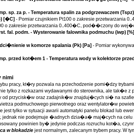
mp. sp. za p.
- Temperatura spalin za podgrzewaczem (
Tspz
)
p
)
[�C]
- Pomiar czujnikiem Pt100 o zakresie przetwarzania
 zakresie przetwarzania 0..400�C, pod��czony do wej�ci
st. fal. podm.
- Wysterowanie falownika podmuchu (
iwp
)
[%
odci�nienie w komorze spalania (
Pk
)
[Pa]
- Pomiar wykonywan
mp. przed kot�em 1
- Temperatura wody w kolektorze prze
 nimi
rybu pracy, kt�ry pozwala na przechodzenie pomi�dzy trybam
e tylko z rozkazami wydawanymi do sterownika, ale tak�e z 
ny od przycisk�w oraz zadajnik�w znajduj�cych si� na szafi
ietrza podmuchowego pierwotnego oraz wentylator�w powi
 jest tylko w sytuacji awarii automatyki panelu blokad lub ewe
fy, jednak nie podejmuje �adnych dzia�a� maj�cych na cel
 i stosowany powinien by� jedynie podczas rozruchu kot�a, c
aca w blokadzie
jest normalnym, zalecanym trybem pracy. W tym