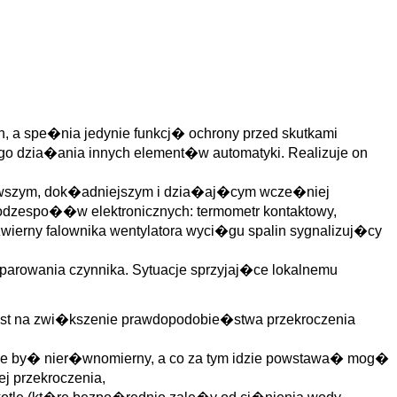
h, a spe�nia jedynie funkcj� ochrony przed skutkami
o dzia�ania innych element�w automatyki. Realizuje on
ierwszym, dok�adniejszym i dzia�aj�cym wcze�niej
podzespo��w elektronicznych: termometr kontaktowy,
ierny falownika wentylatora wyci�gu spalin sygnalizuj�cy
owania czynnika. Sytuacje sprzyjaj�ce lokalnemu
ost na zwi�kszenie prawdopodobie�stwa przekroczenia
o�e by� nier�wnomierny, a co za tym idzie powstawa� mog�
j przekroczenia,