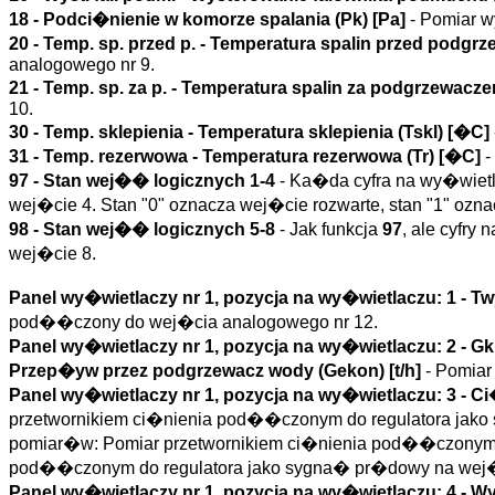
18 - Podci�nienie w komorze spalania (
Pk
)
[Pa]
- Pomiar w
20 -
Temp. sp. przed p.
- Temperatura spalin przed podgrz
analogowego nr 9.
21 -
Temp. sp. za p.
- Temperatura spalin za podgrzewacze
10.
30 -
Temp. sklepienia
- Temperatura sklepienia (
Tskl
)
[�C]
31 -
Temp. rezerwowa
- Temperatura rezerwowa (
Tr
)
[�C]
-
97 - Stan wej�� logicznych 1-4
- Ka�da cyfra na wy�wietla
wej�cie 4. Stan "0" oznacza wej�cie rozwarte, stan "1" ozn
98 - Stan wej�� logicznych 5-8
- Jak funkcja
97
, ale cyfry
wej�cie 8.
Panel wy�wietlaczy nr 1, pozycja na wy�wietlaczu: 1 -
Tw
pod��czony do wej�cia analogowego nr 12.
Panel wy�wietlaczy nr 1, pozycja na wy�wietlaczu: 2 -
Gk
Przep�yw przez podgrzewacz wody (
Gekon
)
[t/h]
- Pomiar
Panel wy�wietlaczy nr 1, pozycja na wy�wietlaczu: 3 -
Ci
przetwornikiem ci�nienia pod��czonym do regulatora j
pomiar�w: Pomiar przetwornikiem ci�nienia pod��czonym d
pod��czonym do regulatora jako sygna� pr�dowy na wej�
Panel wy�wietlaczy nr 1, pozycja na wy�wietlaczu: 4 -
Wys