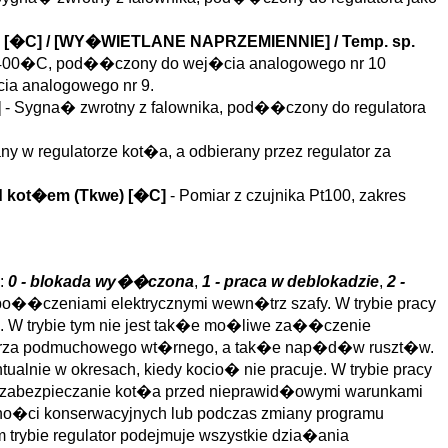
[�C] / [WY�WIETLANE NAPRZEMIENNIE] /
Temp. sp.
 0..400�C, pod��czony do wej�cia analogowego nr 10
a analogowego nr 9.
]
- Sygna� zwrotny z falownika, pod��czony do regulatora
y w regulatorze kot�a, a odbierany przez regulator za
d kot�em (
Tkwe
)
[�C]
- Pomiar z czujnika Pt100, zakres
i:
0 - blokada wy��czona
,
1 - praca w deblokadzie
,
2 -
po��czeniami elektrycznymi wewn�trz szafy. W trybie pracy
e. W trybie tym nie jest tak�e mo�liwe za��czenie
etrza podmuchowego wt�rnego, a tak�e nap�d�w ruszt�w.
ntualnie w okresach, kiedy kocio� nie pracuje. W trybie pracy
u zabezpieczanie kot�a przed nieprawid�owymi warunkami
zynno�ci konserwacyjnych lub podczas zmiany programu
 trybie regulator podejmuje wszystkie dzia�ania