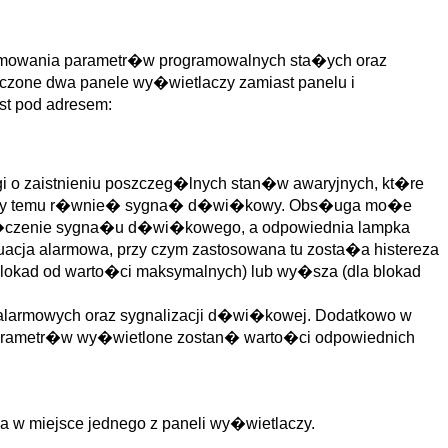
amowania parametr�w programowalnych sta�ych oraz
czone dwa panele wy�wietlaczy zamiast panelu i
st pod adresem:
 o zaistnieniu poszczeg�lnych stan�w awaryjnych, kt�re
arzyszy temu r�wnie� sygna� d�wi�kowy. Obs�uga mo�e
wy��czenie sygna�u d�wi�kowego, a odpowiednia lampka
ja alarmowa, przy czym zastosowana tu zosta�a histereza
blokad od warto�ci maksymalnych) lub wy�sza (dla blokad
 alarmowych oraz sygnalizacji d�wi�kowej. Dodatkowo w
 parametr�w wy�wietlone zostan� warto�ci odpowiednich
a w miejsce jednego z paneli wy�wietlaczy.