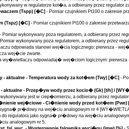
ykonywany w regulatorze kot�a, a odbierany przez regulator
ewaczem (
Tspp
)
[�C]
- Pomiar czujnikiem Pt100 o zakresie 
m (
Tspz
)
[�C]
- Pomiar czujnikiem Pt100 o zakresie przetw
- Pomiar wykonywany poza regulatorem, a odbierany przez re
 Pomiar wykonywany poza regulatorem, a odbierany przez reg
czu odpowiada stanowi wej�cia logicznego: pierwsza - wej�cie
acza wej�cie zwarte.
 na wy�wietlaczu odpowiadaj� wej�ciom logicznym: pierwsza - w
y - aktualne
- Temperatura wody za kot�em (
Twy
)
[�C]
- Po
 - aktualne
- Przep�yw wody przez kocio� (
Gk
)
[t/h] / [W
 wykonywany jest w ciep�omierzu, a odbierany przez regulat
�nienie wej�ciowe
- Ci�nienie wody przed kot�em (
Pwe
)
ako sygna� pr�dowy na wej�ciu analogowym nr 4 [WY�WIE
o regulatora jako sygna� pr�dowy na wej�ciu analogowym nr
ciu analogowym nr 5.
t. fal. wyc.
- Wysterowanie falownika wyci�gu (
imw
)
[%]
- 