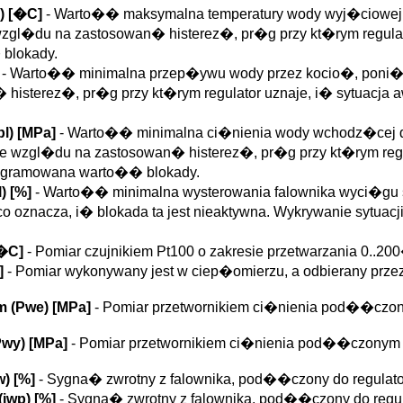
)
[�C]
- Warto�� maksymalna temperatury wody wyj�ciowej 
gl�du na zastosowan� histerez�, pr�g przy kt�rym regulat
blokady.
- Warto�� minimalna przep�ywu wody przez kocio�, poni�
� histerez�, pr�g przy kt�rym regulator uznaje, i� sytuacj
bl
)
[MPa]
- Warto�� minimalna ci�nienia wody wchodz�cej d
 wzgl�du na zastosowan� histerez�, pr�g przy kt�rym regul
rogramowana warto�� blokady.
l
)
[%]
- Warto�� minimalna wysterowania falownika wyci�gu sp
oznacza, i� blokada ta jest nieaktywna. Wykrywanie sytuacji
�C]
- Pomiar czujnikiem Pt100 o zakresie przetwarzania 0..
]
- Pomiar wykonywany jest w ciep�omierzu, a odbierany prz
m (
Pwe
)
[MPa]
- Pomiar przetwornikiem ci�nienia pod��czon
Pwy
)
[MPa]
- Pomiar przetwornikiem ci�nienia pod��czonym 
w
)
[%]
- Sygna� zwrotny z falownika, pod��czony do regulat
(
iwp
)
[%]
- Sygna� zwrotny z falownika, pod��czony do regu