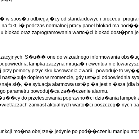
si� w spos�b odbiegaj�cy od standardowych procedur progr
na fakt, i� podczas normalnej pracy panel blokad ma pod��
lu blokad oraz zaprogramowania warto�ci blokad dost�pna je
lizacyjnych. S�u�� one do wizualnego informowania obs�ugi
ego odpowiednia lampka zaczyna mruga� i ewentualnie tow
ej przy pomocy przycisku kasowania awarii - powoduje to 
t�puje dopiero w momencie, gdy ust�pi odpowiednia sytuac
znaje si�, �e sytuacja alarmowa ust�pi�a jest ni�sza (dla 
ego parametru powoduj�ca za��czenie alarmu.
cji s�u��cy do przetestowania poprawno�ci dzia�ania lampek
wy�wietlaczach zamiast aktualnych warto�ci poszczeg�lnych
 funkcji mo�na obejrze� jedynie po pod��czeniu manipulator