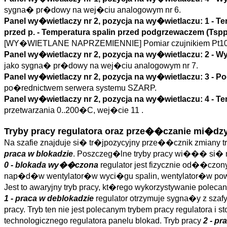
sygna� pr�dowy na wej�ciu analogowym nr 6.
Panel wy�wietlaczy nr 2, pozycja na wy�wietlaczu: 1 -
Te
przed p.
- Temperatura spalin przed podgrzewaczem (
Tsp
[WY�WIETLANE NAPRZEMIENNIE] Pomiar czujnikiem Pt100 o
Panel wy�wietlaczy nr 2, pozycja na wy�wietlaczu: 2 -
Wy
jako sygna� pr�dowy na wej�ciu analogowym nr 7.
Panel wy�wietlaczy nr 2, pozycja na wy�wietlaczu: 3 - P
po�rednictwem serwera systemu SZARP.
Panel wy�wietlaczy nr 2, pozycja na wy�wietlaczu: 4 -
Te
przetwarzania 0..200�C, wej�cie 11 .
Tryby pracy regulatora oraz prze��czanie mi�dzy
Na szafie znajduje si� tr�jpozycyjny prze��cznik zmiany t
praca w blokadzie
. Poszczeg�lne tryby pracy wi��� si� ni
0 - blokada wy��czona
regulator jest fizycznie od��czo
nap�d�w wentylator�w wyci�gu spalin, wentylator�w pow
Jest to awaryjny tryb pracy, kt�rego wykorzystywanie polecane
1 - praca w deblokadzie
regulator otrzymuje sygna�y z sza
pracy. Tryb ten nie jest polecanym trybem pracy regulatora
technologicznego regulatora panelu blokad. Tryb pracy
2 - pr