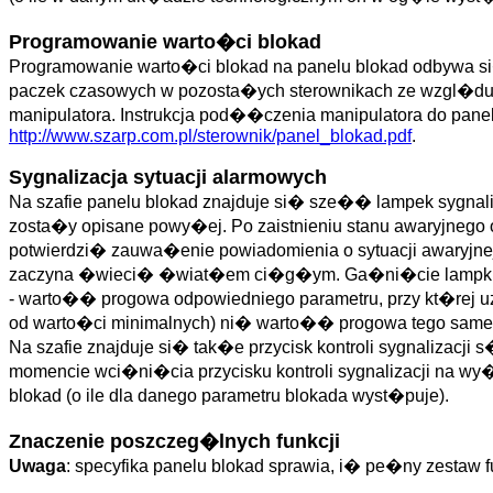
Programowanie warto�ci blokad
Programowanie warto�ci blokad na panelu blokad odbywa 
paczek czasowych w pozosta�ych sterownikach ze wzgl�du 
manipulatora. Instrukcja pod��czenia manipulatora do pane
http://www.szarp.com.pl/sterownik/panel_blokad.pdf
.
Sygnalizacja sytuacji alarmowych
Na szafie panelu blokad znajduje si� sze�� lampek sygna
zosta�y opisane powy�ej. Po zaistnieniu stanu awaryjn
potwierdzi� zauwa�enie powiadomienia o sytuacji awaryjn
zaczyna �wieci� �wiat�em ci�g�ym. Ga�ni�cie lampki nas
- warto�� progowa odpowiedniego parametru, przy kt�rej u
od warto�ci minimalnych) ni� warto�� progowa tego sam
Na szafie znajduje si� tak�e przycisk kontroli sygnaliza
momencie wci�ni�cia przycisku kontroli sygnalizacji na 
blokad (o ile dla danego parametru blokada wyst�puje).
Znaczenie poszczeg�lnych funkcji
Uwaga
: specyfika panelu blokad sprawia, i� pe�ny zestaw