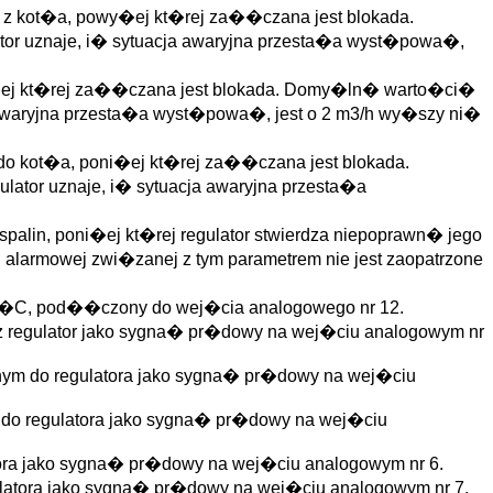
z kot�a, powy�ej kt�rej za��czana jest blokada.
or uznaje, i� sytuacja awaryjna przesta�a wyst�powa�,
ej kt�rej za��czana jest blokada. Domy�ln� warto�ci�
a awaryjna przesta�a wyst�powa�, jest o 2 m3/h wy�szy ni�
o kot�a, poni�ej kt�rej za��czana jest blokada.
ator uznaje, i� sytuacja awaryjna przesta�a
alin, poni�ej kt�rej regulator stwierdza niepoprawn� jego
 alarmowej zwi�zanej z tym parametrem nie jest zaopatrzone
200�C, pod��czony do wej�cia analogowego nr 12.
ez regulator jako sygna� pr�dowy na wej�ciu analogowym nr
ym do regulatora jako sygna� pr�dowy na wej�ciu
do regulatora jako sygna� pr�dowy na wej�ciu
ora jako sygna� pr�dowy na wej�ciu analogowym nr 6.
latora jako sygna� pr�dowy na wej�ciu analogowym nr 7.