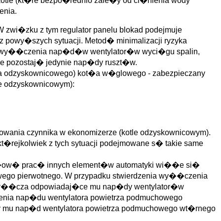
kotle (kt�re bezpo�rednio zale�y od ci�nienia wody
enia.
W zwi�zku z tym regulator panelu blokad podejmuje
z powy�szych sytuacji. Metod� minimalizacji ryzyka
od� wy��czenia nap�d�w wentylator�w wyci�gu spalin,
e pozostaj� jedynie nap�dy ruszt�w.
t�a odzyskownicowego) kot�a w�glowego - zabezpieczany
le odzyskownicowym):
owania czynnika w ekonomizerze (kotle odzyskownicowym).
rejkolwiek z tych sytuacji podejmowane s� takie same
id�ow� prac� innych element�w automatyki wi��e si�
go pierwotnego. W przypadku stwierdzenia wy��czenia
kad wy��cza odpowiadaj�ce mu nap�dy wentylator�w
enia nap�du wentylatora powietrza podmuchowego
�cy mu nap�d wentylatora powietrza podmuchowego wt�rnego