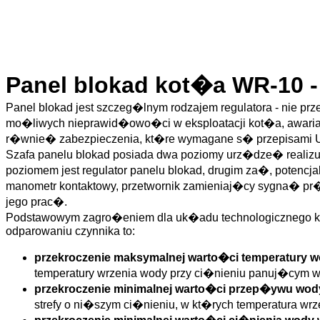
Panel blokad kot�a WR-10 -
Panel blokad jest szczeg�lnym rodzajem regulatora - nie p
mo�liwych nieprawid�owo�ci w eksploatacji kot�a, awaria
r�wnie� zabezpieczenia, kt�re wymagane s� przepisami U
Szafa panelu blokad posiada dwa poziomy urz�dze� realizu
poziomem jest regulator panelu blokad, drugim za�, potenc
manometr kontaktowy, przetwornik zamieniaj�cy sygna� pr�d
jego prac�.
Podstawowym zagro�eniem dla uk�adu technologicznego k
odparowaniu czynnika to:
przekroczenie maksymalnej warto�ci temperatury 
temperatury wrzenia wody przy ci�nieniu panuj�cym 
przekroczenie minimalnej warto�ci przep�ywu wod
strefy o ni�szym ci�nieniu, w kt�rych temperatura wr