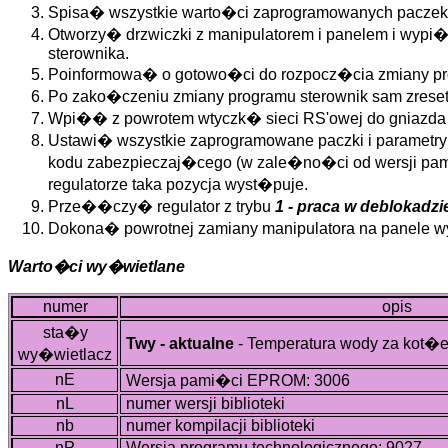
Spisa� wszystkie warto�ci zaprogramowanych paczek
Otworzy� drzwiczki z manipulatorem i panelem i wypi�
sterownika.
Poinformowa� o gotowo�ci do rozpocz�cia zmiany pro
Po zako�czeniu zmiany programu sterownik sam zreset
Wpi�� z powrotem wtyczk� sieci RS'owej do gniazda
Ustawi� wszystkie zaprogramowane paczki i parame
kodu zabezpieczaj�cego (w zale�no�ci od wersji pam
regulatorze taka pozycja wyst�puje.
Prze��czy� regulator z trybu
1 - praca w deblokadzi
Dokona� powrotnej zamiany manipulatora na panele w
Warto�ci wy�wietlane
numer
opis
sta�y
Twy - aktualne
- Temperatura wody za kot�e
wy�wietlacz
nE
Wersja pami�ci EPROM: 3006
nL
numer wersji biblioteki
nb
numer kompilacji biblioteki
nP
Wersja programu technologicznego: 9027