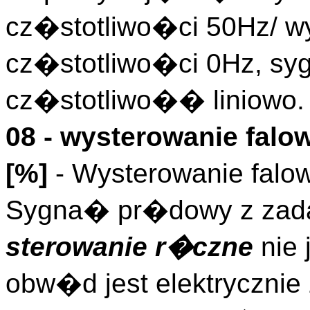
cz�stotliwo�ci 50Hz/ w
cz�stotliwo�ci 0Hz, s
cz�stotliwo�� liniowo.
08 - wysterowanie falo
[%]
- Wysterowanie falow
Sygna� pr�dowy z zada
sterowanie r�czne
nie 
obw�d jest elektryczni