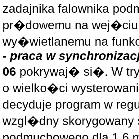
zadajnika falownika po
pr�dowemu na wej�ciu 
wy�wietlanemu na funkc
- praca w synchronizacj
06
pokrywaj� si�. W tr
o wielko�ci wysterowan
decyduje program w reg
wzgl�dny skorygowany 
podmuchowego dla 1,6 m