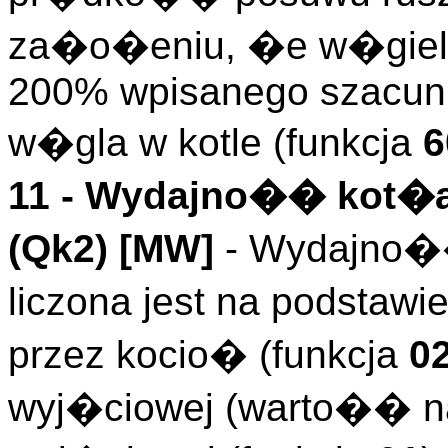
za�o�eniu, �e w�giel s
200% wpisanego szacun
w�gla w kotle (funkcja
6
11 -
Wydajno�� kot�a
(
Qk2
)
[MW]
- Wydajno�
liczona jest na podstaw
przez kocio� (funkcja
0
wyj�ciowej (warto�� n