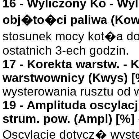
16 -
Wyliczony Ko
- Wy
obj�to�ci paliwa (
Kow
stosunek mocy kot�a d
ostatnich 3-ech godzin.
17 -
Korekta warstw.
- K
warstwownicy (
Kwys
)
[
wysterowania rusztu od 
19 -
Amplituda oscylacj
strum. pow. (
Ampl
)
[%]
Oscylacje dotycz� wyst