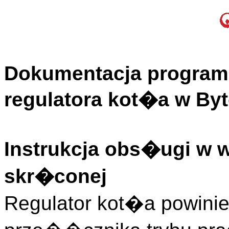
Dokumentacja program
regulatora kot�a w By
Instrukcja obs�ugi w 
skr�conej
Regulator kot�a powini