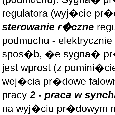
regulatora (wyj�cie pr�
sterowanie r�czne
regu
podmuchu - elektryczni
spos�b, �e sygna� pr�
jest wprost (z pomini�c
wej�cia pr�dowe falown
pracy
2 - praca w synch
na wyj�ciu pr�dowym nr