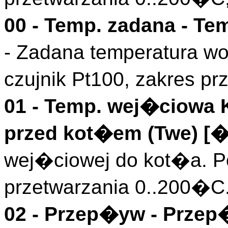
00 -
Temp. zadana
- Tem
- Zadana temperatura wo
czujnik Pt100, zakres p
01 -
Temp. wej�ciowa 
przed kot�em (
Twe
)
[�
wej�ciowej do kot�a. Po
przetwarzania 0..200�C
02 -
Przep�yw
- Przep