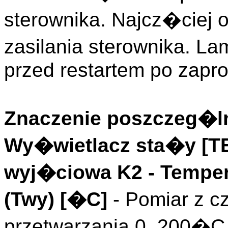
sterownika. Najcz�ciej
zasilania sterownika. L
przed restartem po zapr
Znaczenie poszczeg�ln
Wy�wietlacz sta�y [
wyj�ciowa K2
- Tempe
(
Twy
)
[�C]
- Pomiar z c
przetwarzania 0..200�C