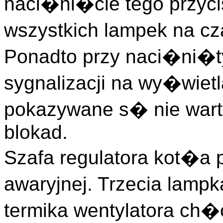
naci�ni�cie tego przy
wszystkich lampek na cz
Ponadto przy naci�ni�ty
sygnalizacji na wy�wiet
pokazywane s� nie wart
blokad.
Szafa regulatora kot�a p
awaryjnej. Trzecia lamp
termika wentylatora ch�