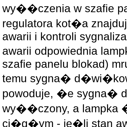
wy��czenia w szafie pa
regulatora kot�a znajdu
awarii i kontroli sygnaliz
awarii odpowiednia lamp
szafie panelu blokad) mr
temu sygna� d�wi�kowy
powoduje, �e sygna� 
wy��czony, a lampka 
ci�g�ym - je�li stan a