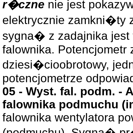
r�czne
nie jest pokazy
elektrycznie zamkni�ty 
sygna� z zadajnika jes
falownika. Potencjometr 
dziesi�cioobrotowy, jed
potencjometrze odpowia
05 -
Wyst. fal. podm.
- 
falownika podmuchu (
i
falownika wentylatora 
(podmuchu). Sygna� p