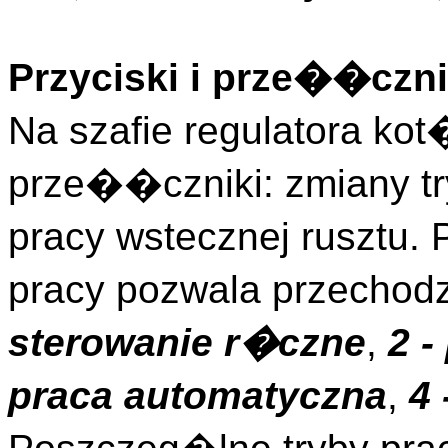
Przyciski i prze��czni
Na szafie regulatora ko
prze��czniki: zmiany t
pracy wstecznej rusztu.
pracy pozwala przechod
sterowanie r�czne
,
2 -
praca automatyczna
,
4 