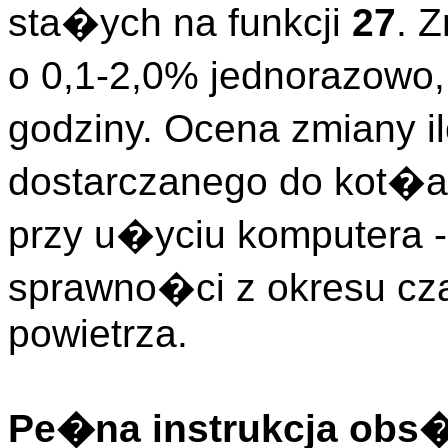
sta�ych na funkcji
27
. 
o 0,1-2,0% jednorazowo,
godziny. Ocena zmiany i
dostarczanego do kot�
przy u�yciu komputera -
sprawno�ci z okresu cza
powietrza.
Pe�na instrukcja obs