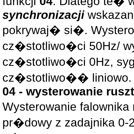
funkcji
04
. Dlatego te� 
synchronizacji
wskazani
pokrywaj� si�. Wyster
cz�stotliwo�ci 50Hz/ w
cz�stotliwo�ci 0Hz, s
cz�stotliwo�� liniowo.
04 - wysterowanie ruszt
Wysterowanie falownika 
pr�dowy z zadajnika 0-