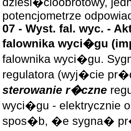
dziesi�cioobrotowy, jed
potencjometrze odpowia
07 -
Wyst. fal. wyc.
- Ak
falownika wyci�gu (
im
falownika wyci�gu. Sy
regulatora (wyj�cie pr�
sterowanie r�czne
regu
wyci�gu - elektrycznie 
spos�b, �e sygna� pr�