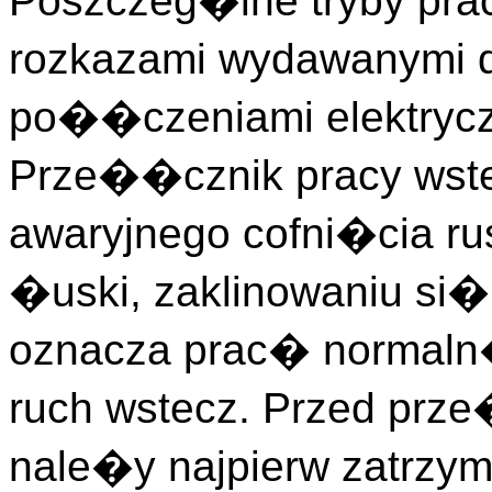
Poszczeg�lne tryby pra
rozkazami wydawanymi d
po��czeniami elektrycz
Prze��cznik pracy wste
awaryjnego cofni�cia ru
�uski, zaklinowaniu si�
oznacza prac� normaln
ruch wstecz. Przed prz
nale�y najpierw zatrzym