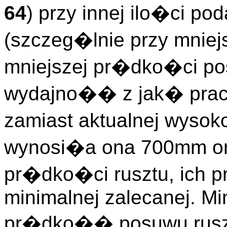
64
) przy innej ilo�ci 
(szczeg�lnie przy mniej
mniejszej pr�dko�ci pos
wydajno�� z jak� pra
zamiast aktualnej wysok
wynosi�a ona 700mm ora
pr�dko�ci rusztu, ic
minimalnej zalecanej. M
pr�dko�� posuwu rusztu