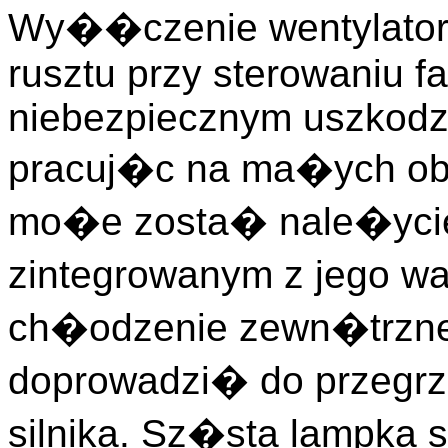
Wy��czenie wentylator
rusztu przy sterowaniu fa
niebezpiecznym uszkodze
pracuj�c na ma�ych obro
mo�e zosta� nale�ycie
zintegrowanym z jego w
ch�odzenie zewn�trzne
doprowadzi� do przegrza
silnika. Sz�sta lampka 