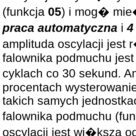
(funkcja
05
) i mog� mie
praca automatyczna
i
4
amplituda oscylacji jest
falownika podmuchu jest
cyklach co 30 sekund. A
procentach wysterowanie
takich samych jednostka
falownika podmuchu (fu
oscylacji jest wi�ksza od