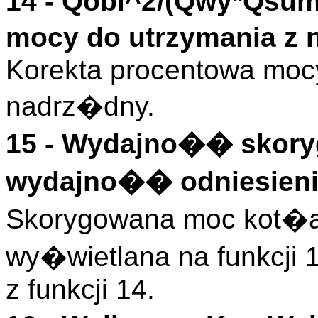
14 -
Qobl^2/(Qwy*Qsum
mocy do utrzymania z 
Korekta procentowa mocy
nadrz�dny.
15 -
Wydajno�� skory
wydajno�� odniesieni
Skorygowana moc kot�a
wy�wietlana na funkcji
z funkcji 14.