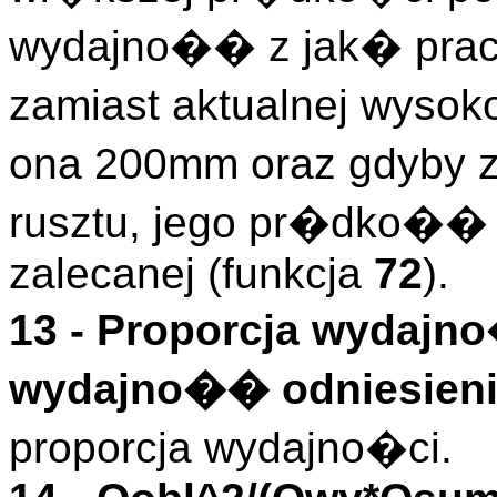
wydajno�� z jak� pra
zamiast aktualnej wyso
ona 200mm oraz gdyby z
rusztu, jego pr�dko�
zalecanej (funkcja
72
).
13 -
Proporcja wydajno
wydajno�� odniesieni
proporcja wydajno�ci.