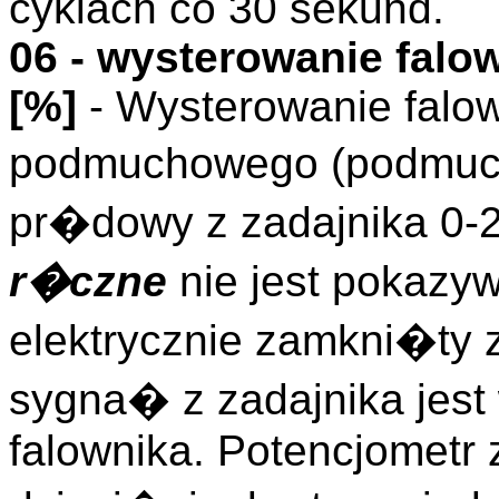
cyklach co 30 sekund.
06 - wysterowanie falo
[%]
- Wysterowanie falow
podmuchowego (podmuch
pr�dowy z zadajnika 0-
r�czne
nie jest pokazy
elektrycznie zamkni�ty 
sygna� z zadajnika jes
falownika. Potencjometr 