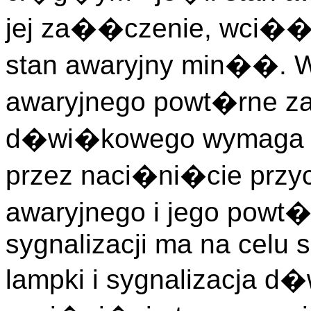
jej za��czenie, wci�� t
stan awaryjny min��. W 
awaryjnego powt�rne 
d�wi�kowego wymaga w
przez naci�ni�cie przyc
awaryjnego i jego powt�r
sygnalizacji ma na celu 
lampki i sygnalizacja 