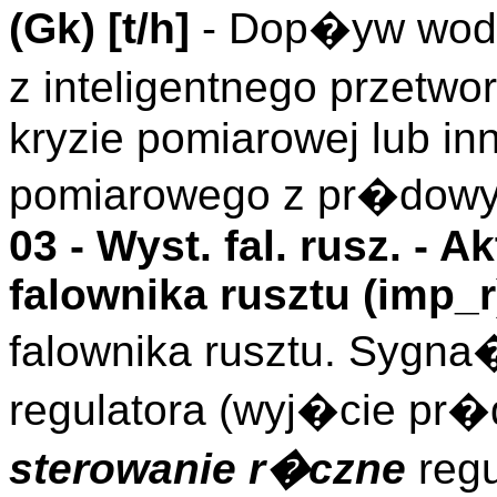
(
Gk
)
[t/h]
- Dop�yw wody
z inteligentnego przetwo
kryzie pomiarowej lub in
pomiarowego z pr�dow
03 -
Wyst. fal. rusz.
- Ak
falownika rusztu (
imp_r
falownika rusztu. Syg
regulatora (wyj�cie pr�
sterowanie r�czne
regu