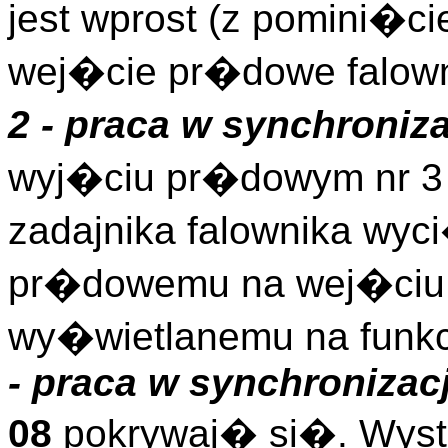
jest wprost (z pomini�c
wej�cie pr�dowe falown
2 - praca w synchroniza
wyj�ciu pr�dowym nr 3 
zadajnika falownika wy
pr�dowemu na wej�ciu 
wy�wietlanemu na funkc
- praca w synchronizacj
08
pokrywaj� si�. Wyst