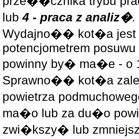
prze��cznika trybu pr
lub
4 - praca z analiz�
.
Wydajno�� kot�a jest 
potencjometrem posuwu 
powinny by� ma�e - o 1
Sprawno�� kot�a zale
powietrza podmuchowego.
ma�o lub za du�o powie
zwi�kszy� lub zmniejs