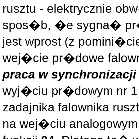
rusztu - elektrycznie o
spos�b, �e sygna� pr�
jest wprost (z pomini�c
wej�cie pr�dowe falowni
praca w synchronizacji
wyj�ciu pr�dowym nr 1 
zadajnika falownika ru
na wej�ciu analogowym 